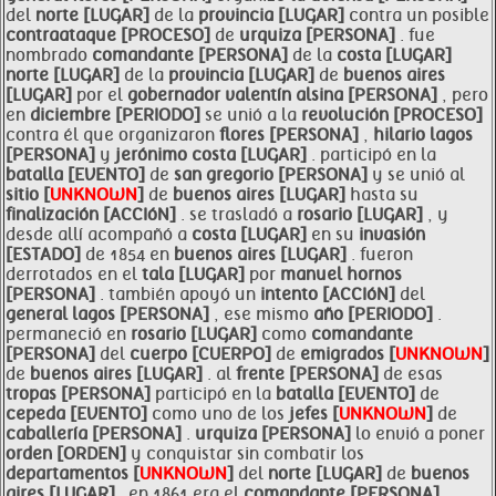
del
norte [LUGAR]
de la
provincia [LUGAR]
contra un posible
contraataque [PROCESO]
de
urquiza [PERSONA]
. fue
nombrado
comandante [PERSONA]
de la
costa [LUGAR]
norte [LUGAR]
de la
provincia [LUGAR]
de
buenos aires
[LUGAR]
por el
gobernador valentín alsina [PERSONA]
, pero
en
diciembre [PERIODO]
se unió a la
revolución [PROCESO]
contra él que organizaron
flores [PERSONA]
,
hilario lagos
[PERSONA]
y
jerónimo
costa [LUGAR]
. participó en la
batalla [EVENTO]
de
san gregorio [PERSONA]
y se unió al
sitio [
UNKNOWN
]
de
buenos aires [LUGAR]
hasta su
finalización [ACCIóN]
. se trasladó a
rosario [LUGAR]
, y
desde allí acompañó a
costa [LUGAR]
en su
invasión
[ESTADO]
de 1854 en
buenos aires [LUGAR]
. fueron
derrotados en el
tala [LUGAR]
por
manuel hornos
[PERSONA]
. también apoyó un
intento [ACCIóN]
del
general lagos [PERSONA]
, ese mismo
año [PERIODO]
.
permaneció en
rosario [LUGAR]
como
comandante
[PERSONA]
del
cuerpo [CUERPO]
de
emigrados [
UNKNOWN
]
de
buenos aires [LUGAR]
. al
frente [PERSONA]
de esas
tropas [PERSONA]
participó en la
batalla [EVENTO]
de
cepeda [EVENTO]
como uno de los
jefes [
UNKNOWN
]
de
caballería [PERSONA]
.
urquiza [PERSONA]
lo envió a poner
orden [ORDEN]
y conquistar sin combatir los
departamentos [
UNKNOWN
]
del
norte [LUGAR]
de
buenos
aires [LUGAR]
. en 1861 era el
comandante [PERSONA]