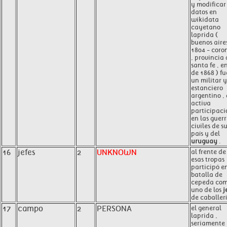
y modificar 
datos en
wikidata
cayetano
laprida (
buenos aires
1804 - coro
, provincia
santa fe , e
de 1868 ) fu
un militar y
estanciero
argentino ,
activa
participaci
en las guer
civiles de s
país y del
uruguay
.
16
jefes
2
UNKNOWN
al frente de
esas tropas
participó e
batalla de
cepeda co
uno de los
j
de caballerí
17
campo
2
PERSONA
el general
laprida ,
seriamente