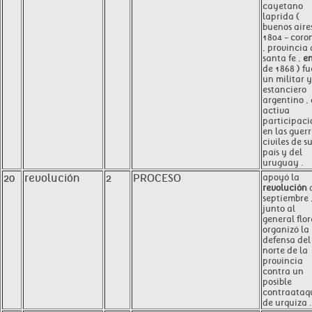
cayetano
laprida (
buenos aires
1804 - coro
, provincia
santa fe ,
e
de 1868 ) fu
un militar y
estanciero
argentino ,
activa
participaci
en las guer
civiles de s
país y del
uruguay .
20
revolución
2
PROCESO
apoyó la
revolución
septiembre 
junto al
general flor
organizó la
defensa del
norte de la
provincia
contra un
posible
contraataq
de urquiza .