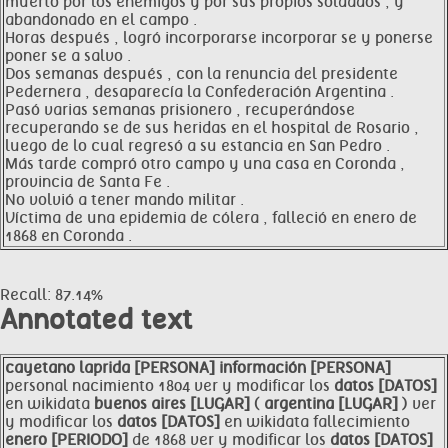
muerto por los enemigos y por sus propios soldados , y
abandonado en el campo .
Horas después , logró incorporarse incorporar se y ponerse
poner se a salvo .
Dos semanas después , con la renuncia del presidente
Pedernera , desaparecía la Confederación Argentina .
Pasó varias semanas prisionero , recuperándose
recuperando se de sus heridas en el hospital de Rosario ,
luego de lo cual regresó a su estancia en San Pedro .
Más tarde compró otro campo y una casa en Coronda ,
provincia de Santa Fe .
No volvió a tener mando militar .
Víctima de una epidemia de cólera , falleció en enero de
1868 en Coronda .
Recall: 87.14%
Annotated text
cayetano
laprida [PERSONA]
información [PERSONA]
personal nacimiento 1804 ver y modificar los
datos [DATOS]
en wikidata
buenos aires [LUGAR]
(
argentina [LUGAR]
) ver
y modificar los
datos [DATOS]
en wikidata fallecimiento
enero [PERIODO]
de 1868 ver y modificar los
datos [DATOS]