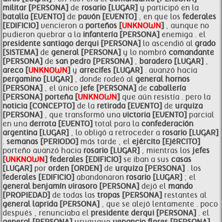
militar [PERSONA]
de
rosario [LUGAR]
y participó en la
batalla [EVENTO]
de
pavón [EVENTO]
, en que los
federales
[EDIFICIO]
vencieron a
porteños [
UNKNOWN
]
, aunque no
pudieron quebrar a la
infantería [PERSONA]
enemiga . el
presidente santiago derqui [PERSONA]
lo ascendió al
grado
[SISTEMA]
de
general [PERSONA]
y lo nombró
comandante
[PERSONA]
de
san pedro [PERSONA]
,
baradero [LUGAR]
,
areco [
UNKNOWN
]
y
arrecifes [LUGAR]
. avanzó hacia
pergamino [LUGAR]
, donde rodeó al
general hornos
[PERSONA]
, el único
jefe [PERSONA]
de
caballería
[PERSONA]
porteña [
UNKNOWN
]
que aún resistía . pero la
noticia [CONCEPTO]
de la
retirada [EVENTO]
de
urquiza
[PERSONA]
, que transformó una
victoria [EVENTO]
parcial
en una
derrota [EVENTO]
total para la
confederación
argentina [LUGAR]
, lo obligó a retroceder a
rosario [LUGAR]
.
semanas [PERIODO]
más tarde , el
ejército [EJéRCITO]
porteño avanzó hacia
rosario [LUGAR]
, mientras los
jefes
[
UNKNOWN
]
federales [EDIFICIO]
se iban a sus
casas
[LUGAR]
por
orden [ORDEN]
de
urquiza [PERSONA]
. los
federales [EDIFICIO]
abandonaron
rosario [LUGAR]
; el
general benjamín virasoro [PERSONA]
dejó el
mando
[PROPIEDAD]
de todas las
tropas [PERSONA]
restantes al
general
laprida [PERSONA]
, que se alejó lentamente . poco
después , renunciaba el
presidente derqui [PERSONA]
. el