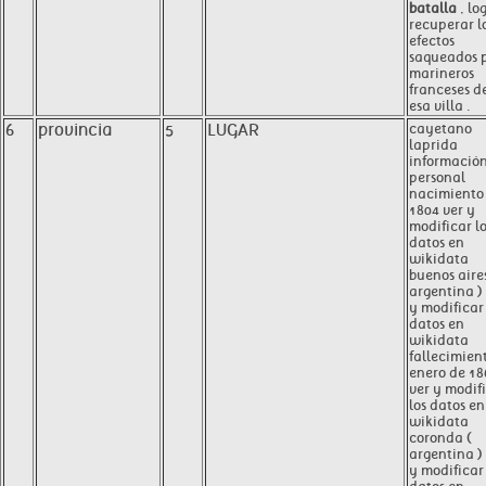
batalla
, lo
recuperar l
efectos
saqueados 
marineros
franceses d
esa villa .
6
provincia
5
LUGAR
cayetano
laprida
informació
personal
nacimiento
1804 ver y
modificar l
datos en
wikidata
buenos aires
argentina )
y modificar 
datos en
wikidata
fallecimien
enero de 18
ver y modif
los datos en
wikidata
coronda (
argentina )
y modificar 