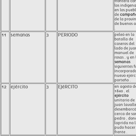
frontera co
los indígena
en los pueb
de
campañ
de la provi
de buenos a
.
11
semanas
3
PERIODO
peleó en la
batalla de
caseros del
lado de jua
manuel de
rosas , y en 
semanas
siguientes f
incorporado
nuevo ejérc
porteño .
12
ejército
3
EJéRCITO
en agosto d
1840 , el
ejército
unitario de
juan lavall
desembarc
cerca de sa
pedro , don
laprida no 
pudo hacer
frente .