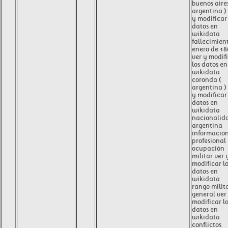
buenos aires
argentina )
y modificar 
datos en
wikidata
fallecimien
enero de 18
ver y modif
los datos en
wikidata
coronda (
argentina )
y modificar 
datos en
wikidata
nacionalid
argentina
informació
profesional
ocupación
militar ver 
modificar l
datos en
wikidata
rango milit
general ver
modificar l
datos en
wikidata
conflictos