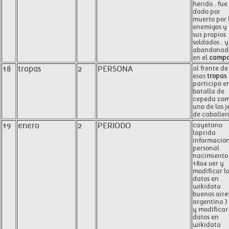
herido , fue
dado por
muerto por 
enemigos y 
sus propios
soldados , y
abandonad
en el
camp
18
tropas
2
PERSONA
al frente de
esas
tropas
participó e
batalla de
cepeda co
uno de los j
de caballerí
19
enero
2
PERIODO
cayetano
laprida
informació
personal
nacimiento
1804 ver y
modificar l
datos en
wikidata
buenos aires
argentina )
y modificar 
datos en
wikidata