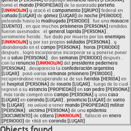
general [PERSONA]
uruguayo
venancio
flores [PERSONA]
tomó el
mando [PROPIEDAD]
de la avanzada
porteña
[
UNKNOWN
]
y atacó el
campamento [GRUPO]
federal en
cañada [LUGAR]
de
gómez [LUGAR]
de
noche [PERIODO]
,
peleando hasta la
madrugada [PERíODO]
. fue una
masacre
[EVENTO]
, en que muchos
prisioneros [PERSONA]
rendidos
fueron asesinados . el
general
laprida [PERSONA]
,
seriamente herido , fue dado por muerto por los
enemigos
[
UNKNOWN
]
y por sus propios
soldados [PERSONA]
, y
abandonado en el
campo [PERSONA]
.
horas [PERIODO]
después , logró incorporarse incorporar se y ponerse poner
se a
salvo [PERSONA]
. dos
semanas [PERIODO]
después ,
con la
renuncia [
UNKNOWN
]
del
presidente pedernera
[PERSONA]
, desaparecía la
confederación
argentina
[LUGAR]
. pasó varias
semanas prisionero [PERIODO]
,
recuperándose recuperando se de sus
heridas [HERIDA]
en
el
hospital [PERSONA]
de
rosario [LUGAR]
, luego de lo cual
regresó a su
estancia [PROPIEDAD]
en
san pedro [PERSONA]
. más tarde compró otro
campo [PERSONA]
y una
casa
[LUGAR]
en
coronda [LUGAR]
,
provincia [LUGAR]
de
santa
fe [LUGAR]
. no volvió a tener
mando [PROPIEDAD]
militar
[PERSONA]
.
víctima [PERSONA]
de una
epidemia
[DOCUMENTO]
de
cólera [
UNKNOWN
]
, falleció en
enero
[PERIODO]
de 1868 en
coronda [LUGAR]
.
Objects found