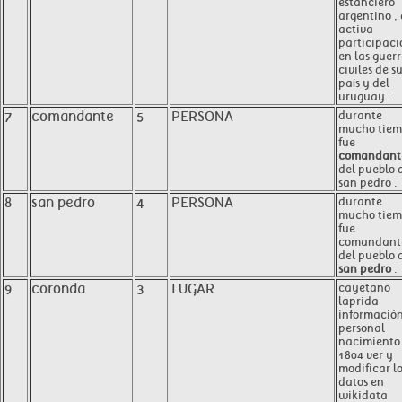
estanciero
argentino ,
activa
participaci
en las guer
civiles de s
país y del
uruguay .
7
comandante
5
PERSONA
durante
mucho tie
fue
comandant
del pueblo 
san pedro .
8
san pedro
4
PERSONA
durante
mucho tie
fue
comandant
del pueblo 
san pedro
.
9
coronda
3
LUGAR
cayetano
laprida
informació
personal
nacimiento
1804 ver y
modificar l
datos en
wikidata