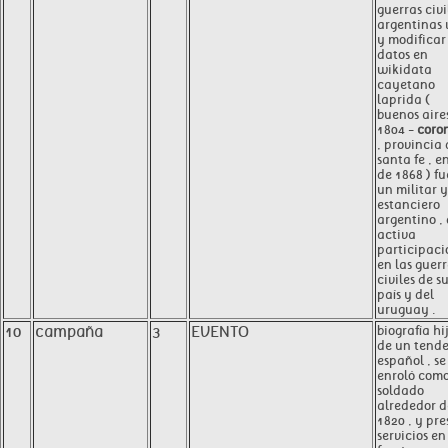
guerras civi
argentinas 
y modificar 
datos en
wikidata
cayetano
laprida (
buenos aires
1804 -
coro
, provincia
santa fe , e
de 1868 ) fu
un militar y
estanciero
argentino ,
activa
participaci
en las guer
civiles de s
país y del
uruguay .
10
campaña
3
EVENTO
biografía hi
de un tend
español , se
enroló com
soldado
alrededor d
1820 , y pre
servicios en