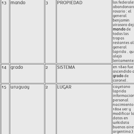
13
mando
3
PROPIEDAD
los federale
abandonar
rosario ; el
general
benjamín
virasoro dej
mando
de
todas las
tropas
restantes al
general
laprida , qu
alejó
lentamente 
14
grado
2
SISTEMA
en 1840 fue
ascendido a
grado
de
coronel .
15
uruguay
2
LUGAR
cayetano
laprida
informació
personal
nacimiento
1804 ver y
modificar l
datos en
wikidata
buenos aires
argentina )