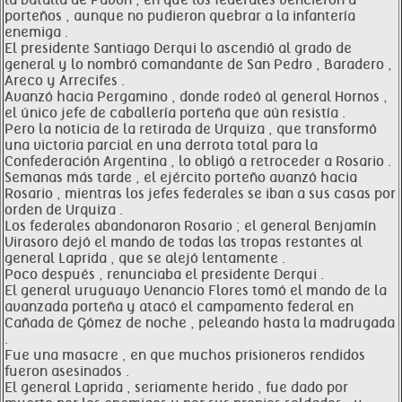
la batalla de Pavón , en que los federales vencieron a
porteños , aunque no pudieron quebrar a la infantería
enemiga .
El presidente Santiago Derqui lo ascendió al grado de
general y lo nombró comandante de San Pedro , Baradero ,
Areco y Arrecifes .
Avanzó hacia Pergamino , donde rodeó al general Hornos ,
el único jefe de caballería porteña que aún resistía .
Pero la noticia de la retirada de Urquiza , que transformó
una victoria parcial en una derrota total para la
Confederación Argentina , lo obligó a retroceder a Rosario .
Semanas más tarde , el ejército porteño avanzó hacia
Rosario , mientras los jefes federales se iban a sus casas por
orden de Urquiza .
Los federales abandonaron Rosario ; el general Benjamín
Virasoro dejó el mando de todas las tropas restantes al
general Laprida , que se alejó lentamente .
Poco después , renunciaba el presidente Derqui .
El general uruguayo Venancio Flores tomó el mando de la
avanzada porteña y atacó el campamento federal en
Cañada de Gómez de noche , peleando hasta la madrugada
.
Fue una masacre , en que muchos prisioneros rendidos
fueron asesinados .
El general Laprida , seriamente herido , fue dado por