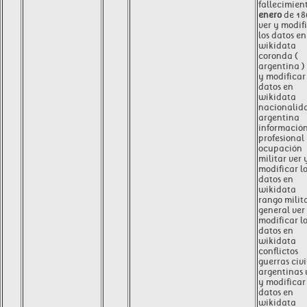
fallecimien
enero
de 18
ver y modif
los datos en
wikidata
coronda (
argentina )
y modificar 
datos en
wikidata
nacionalid
argentina
informació
profesional
ocupación
militar ver 
modificar l
datos en
wikidata
rango milit
general ver
modificar l
datos en
wikidata
conflictos
guerras civi
argentinas 
y modificar 
datos en
wikidata