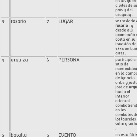
en las guer
civiles de s
país y del
uruguay .
3
rosario
7
LUGAR
se trasladó 
rosario
, y
desde allí
acompañó 
costa en su
invasión de
1854 en bu
aires .
4
urquiza
6
PERSONA
participó en
sitio de
montevideo 
en la camp
de ignacio
oribe y just
josé de
urqu
hacia el
interior
oriental ,
combatien
en los
combates d
los laureles 
salto y sori
.
5
batalla
5
EVENTO
en esta últ