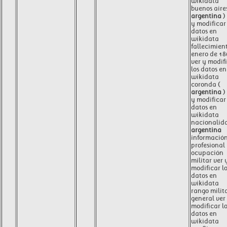
wikidata
buenos aires
argentina
)
y modificar 
datos en
wikidata
fallecimien
enero de 18
ver y modif
los datos en
wikidata
coronda (
argentina
)
y modificar 
datos en
wikidata
nacionalid
argentina
informació
profesional
ocupación
militar ver 
modificar l
datos en
wikidata
rango milit
general ver
modificar l
datos en
wikidata