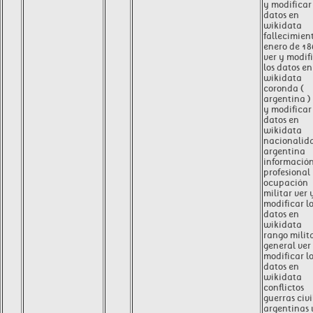
y modificar 
datos en
wikidata
fallecimien
enero de 18
ver y modif
los datos en
wikidata
coronda (
argentina )
y modificar 
datos en
wikidata
nacionalid
argentina
informació
profesional
ocupación
militar ver 
modificar l
datos en
wikidata
rango milit
general ver
modificar l
datos en
wikidata
conflictos
guerras civi
argentinas 