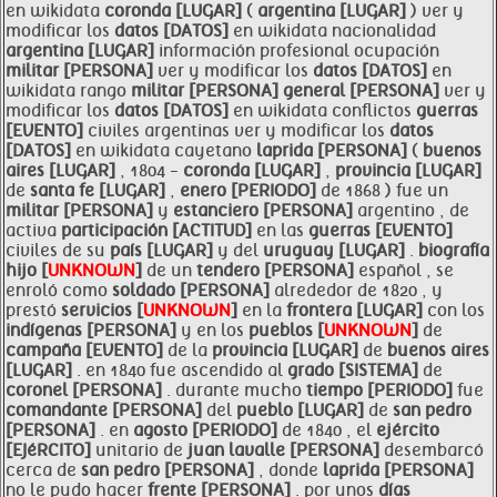
en wikidata
coronda [LUGAR]
(
argentina [LUGAR]
) ver y
modificar los
datos [DATOS]
en wikidata nacionalidad
argentina [LUGAR]
información profesional ocupación
militar [PERSONA]
ver y modificar los
datos [DATOS]
en
wikidata rango
militar [PERSONA]
general [PERSONA]
ver y
modificar los
datos [DATOS]
en wikidata conflictos
guerras
[EVENTO]
civiles argentinas ver y modificar los
datos
[DATOS]
en wikidata cayetano
laprida [PERSONA]
(
buenos
aires [LUGAR]
, 1804 -
coronda [LUGAR]
,
provincia [LUGAR]
de
santa fe [LUGAR]
,
enero [PERIODO]
de 1868 ) fue un
militar [PERSONA]
y
estanciero [PERSONA]
argentino , de
activa
participación [ACTITUD]
en las
guerras [EVENTO]
civiles de su
país [LUGAR]
y del
uruguay [LUGAR]
.
biografía
hijo [
UNKNOWN
]
de un
tendero [PERSONA]
español , se
enroló como
soldado [PERSONA]
alrededor de 1820 , y
prestó
servicios [
UNKNOWN
]
en la
frontera [LUGAR]
con los
indígenas [PERSONA]
y en los
pueblos [
UNKNOWN
]
de
campaña [EVENTO]
de la
provincia [LUGAR]
de
buenos aires
[LUGAR]
. en 1840 fue ascendido al
grado [SISTEMA]
de
coronel [PERSONA]
. durante mucho
tiempo [PERIODO]
fue
comandante [PERSONA]
del
pueblo [LUGAR]
de
san pedro
[PERSONA]
. en
agosto [PERIODO]
de 1840 , el
ejército
[EJéRCITO]
unitario de
juan
lavalle [PERSONA]
desembarcó
cerca de
san pedro [PERSONA]
, donde
laprida [PERSONA]
no le pudo hacer
frente [PERSONA]
. por unos
días