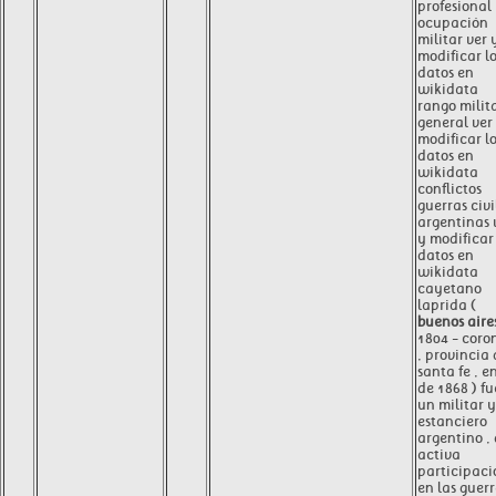
profesional
ocupación
militar ver 
modificar l
datos en
wikidata
rango milit
general ver
modificar l
datos en
wikidata
conflictos
guerras civi
argentinas 
y modificar 
datos en
wikidata
cayetano
laprida (
buenos aire
1804 - coro
, provincia
santa fe , e
de 1868 ) fu
un militar y
estanciero
argentino ,
activa
participaci
en las guer