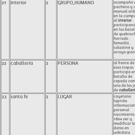
21
interior
2
GRUPO_HUMANO
acompañó 
pacheco y 
manuel ori
en la camp
al
interior
,
participan
en las batal
de quebrac
herrado ,
famaillá ,
colastiné y
arroyo gra
.
22
caballería
2
PERSONA
al frente de
esas tropas
participó e
batalla de
cepeda co
uno de los j
de
caballer
23
santa fe
2
LUGAR
cayetano
laprida
informació
personal
nacimiento
1804 ver y
modificar l
datos en
wikidata