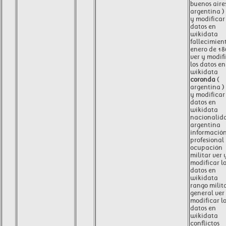
buenos aires
argentina )
y modificar 
datos en
wikidata
fallecimien
enero de 18
ver y modif
los datos en
wikidata
coronda
(
argentina )
y modificar 
datos en
wikidata
nacionalid
argentina
informació
profesional
ocupación
militar ver 
modificar l
datos en
wikidata
rango milit
general ver
modificar l
datos en
wikidata
conflictos