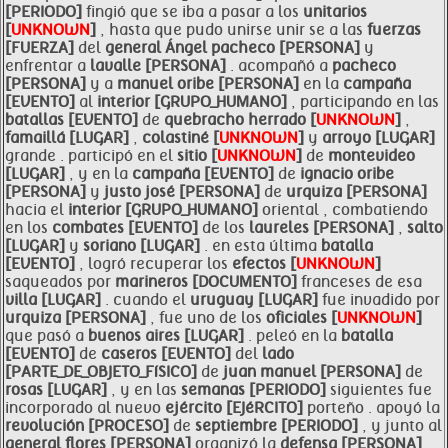
[PERIODO]
fingió que se iba a pasar a los
unitarios
[
UNKNOWN
]
, hasta que pudo unirse unir se a las
fuerzas
[FUERZA]
del
general Ángel
pacheco [PERSONA]
y
enfrentar a
lavalle [PERSONA]
. acompañó a
pacheco
[PERSONA]
y a
manuel oribe [PERSONA]
en la
campaña
[EVENTO]
al
interior [GRUPO_HUMANO]
, participando en las
batallas [EVENTO]
de
quebracho herrado [
UNKNOWN
]
,
famaillá [LUGAR]
,
colastiné [
UNKNOWN
]
y
arroyo [LUGAR]
grande . participó en el
sitio [
UNKNOWN
]
de
montevideo
[LUGAR]
, y en la
campaña [EVENTO]
de
ignacio oribe
[PERSONA]
y
justo josé [PERSONA]
de
urquiza [PERSONA]
hacia el
interior [GRUPO_HUMANO]
oriental , combatiendo
en los
combates [EVENTO]
de los
laureles [PERSONA]
,
salto
[LUGAR]
y
soriano [LUGAR]
. en esta última
batalla
[EVENTO]
, logró recuperar los
efectos [
UNKNOWN
]
saqueados por
marineros [DOCUMENTO]
franceses de esa
villa [LUGAR]
. cuando el
uruguay [LUGAR]
fue invadido por
urquiza [PERSONA]
, fue uno de los
oficiales [
UNKNOWN
]
que pasó a
buenos aires [LUGAR]
. peleó en la
batalla
[EVENTO]
de
caseros [EVENTO]
del
lado
[PARTE_DE_OBJETO_FíSICO]
de
juan manuel [PERSONA]
de
rosas [LUGAR]
, y en las
semanas [PERIODO]
siguientes fue
incorporado al nuevo
ejército [EJéRCITO]
porteño . apoyó la
revolución [PROCESO]
de
septiembre [PERIODO]
, y junto al
general
flores [PERSONA]
organizó la
defensa [PERSONA]