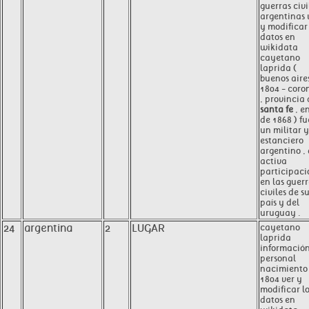
guerras civi
argentinas 
y modificar 
datos en
wikidata
cayetano
laprida (
buenos aires
1804 - coro
, provincia
santa fe
, e
de 1868 ) fu
un militar y
estanciero
argentino ,
activa
participaci
en las guer
civiles de s
país y del
uruguay .
24
argentina
2
LUGAR
cayetano
laprida
informació
personal
nacimiento
1804 ver y
modificar l
datos en