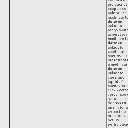
informació
profesional
ocupación
militar ver 
modificar l
datos
en
wikidata
rango milit
general ver
modificar l
datos
en
wikidata
conflictos
guerras civi
argentinas 
y modificar 
datos
en
wikidata
cayetano
laprida (
buenos aires
1804 - coro
, provincia
santa fe , e
de 1868 ) fu
un militar y
estanciero
argentino ,
activa
participaci