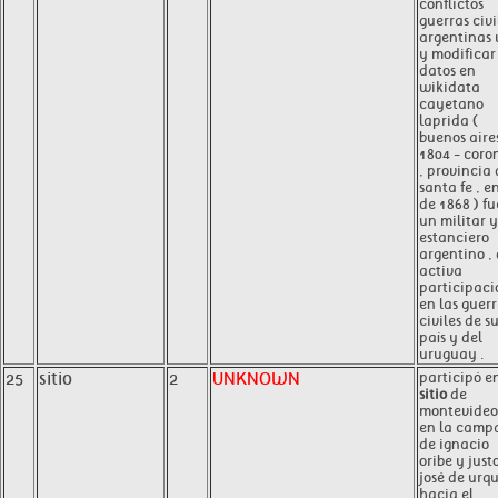
conflictos
guerras civi
argentinas 
y modificar 
datos en
wikidata
cayetano
laprida (
buenos aires
1804 - coro
, provincia
santa fe , e
de 1868 ) fu
un militar y
estanciero
argentino ,
activa
participaci
en las guer
civiles de s
país y del
uruguay .
25
sitio
2
UNKNOWN
participó en
sitio
de
montevideo 
en la camp
de ignacio
oribe y just
josé de urq
hacia el