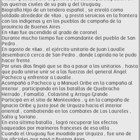
las guerras civiles de su país y del Uruguay .
Biografía Hijo de un tendero español , se enroló como
soldado alrededor de 1820 , y prestó servicios en la frontera
con los indígenas y en los pueblos de campaña de la
provincia de Buenos Aires .
En 1840 fue ascendido al grado de coronel .
Durante mucho tiempo fue comandante del pueblo de San
Pedro .
En agosto de 1840 , el ejército unitario de Juan Lavalle
desembarcó cerca de San Pedro , donde Laprida no le pudo
hacer frente .
Por unos días fingió que se iba a pasar a los unitarios , hasta
que pudo unirse unir se a las fuerzas del general Ángel
Pacheco y enfrentar a Lavalle .
Acompañó a Pacheco y a Manuel Oribe en la campaña al
interior , participando en las batallas de Quebracho
Herrado , Famaillá , Colastiné y Arroyo Grande .
Participó en el sitio de Montevideo , y en la campaña de
Ignacio Oribe y Justo José de Urquiza hacia el interior
oriental , combatiendo en los combates de Los Laureles ,
Salto y Soriano .
En esta última batalla , logró recuperar los efectos
saqueados por marineros franceses de esa villa .
Cuando el Uruguay fue invadido por Urquiza , fue uno de
los oficiales que pasó a Buenos Aires .