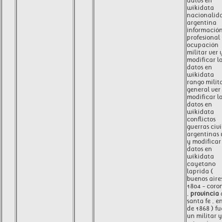
datos en
wikidata
nacionalid
argentina
informació
profesional
ocupación
militar ver 
modificar l
datos en
wikidata
rango milit
general ver
modificar l
datos en
wikidata
conflictos
guerras civi
argentinas 
y modificar 
datos en
wikidata
cayetano
laprida (
buenos aires
1804 - coro
,
provincia
santa fe , e
de 1868 ) fu
un militar y