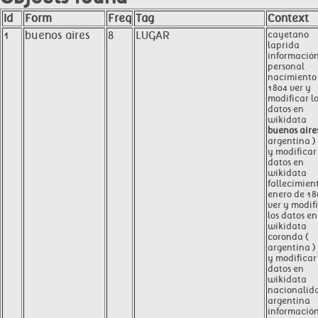
Id
Form
Freq
Tag
Context
1
buenos aires
8
LUGAR
cayetano
laprida
informació
personal
nacimiento
1804 ver y
modificar l
datos en
wikidata
buenos aire
argentina )
y modificar 
datos en
wikidata
fallecimien
enero de 18
ver y modif
los datos en
wikidata
coronda (
argentina )
y modificar 
datos en
wikidata
nacionalid
argentina
informació