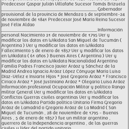
Predecesor Gaspar Julián Villafañe Sucesor Tomás Brizuela
__________________________________________________________________ Gobernador
provisional de la provincia de Mendoza 5 de septiembre-24
de noviembre de 1841 Predecesor José María Reina Sucesor
José Félix Aldao
__________________________________________________________________ Información
personal Nacimiento 21 de noviembre de 1795 Ver y
modificar los datos en Wikidata San Miguel de Tucumán (
Argentina ) Ver y modificar los datos en Wikidata
Fallecimiento 5 de enero de 1857 Ver y modificar los datos
en Wikidata ( 61 años ) Buenos Aires ( Argentina ) Ver y
modificar los datos en Wikidata Nacionalidad Argentina
Familia Padres Francisco Javier Aráoz y Sánchez de la
Madrid Andrea Ignacia Aráoz López Cónyuge María Luisa
Díaz-Vélez e Insiarte Hijos * José Gregorio Aráoz * Francisco
Ciriaco Aráoz * José Justiniano Aráoz * Olegaria Luisa Aráoz
Información profesional Ocupación Militar y político Rango
militar General Ver y modificar los datos en Wikidata
Conflictos Guerras civiles argentinas Ver y modificar los
datos en Wikidata Partido político Unitario Firma Gregorio
Aráoz de Lamadrid o Gregorio Aráoz de La Madrid ( San
Miguel de Tucumán , 28 de noviembre de 1795 - Buenos
Aires , 5 de enero de 1857 ) fue un militar argentino ,
guerrero de la Independencia argentina , de las guerras
civiles y líder del partido unitario .