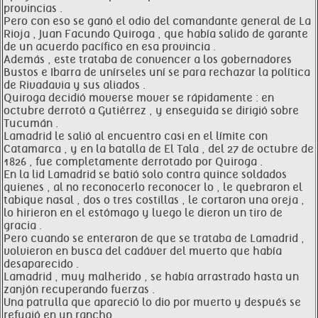
provincias .
Pero con eso se ganó el odio del comandante general de La
Rioja , Juan Facundo Quiroga , que había salido de garante
de un acuerdo pacífico en esa provincia .
Además , este trataba de convencer a los gobernadores
Bustos e Ibarra de unírseles uní se para rechazar la política
de Rivadavia y sus aliados .
Quiroga decidió moverse mover se rápidamente : en
octubre derrotó a Gutiérrez , y enseguida se dirigió sobre
Tucumán .
Lamadrid le salió al encuentro casi en el límite con
Catamarca , y en la batalla de El Tala , del 27 de octubre de
1826 , fue completamente derrotado por Quiroga .
En la lid Lamadrid se batió solo contra quince soldados
quienes , al no reconocerlo reconocer lo , le quebraron el
tabique nasal , dos o tres costillas , le cortaron una oreja ,
lo hirieron en el estómago y luego le dieron un tiro de
gracia .
Pero cuando se enteraron de que se trataba de Lamadrid ,
volvieron en busca del cadáver del muerto que había
desaparecido .
Lamadrid , muy malherido , se había arrastrado hasta un
zanjón recuperando fuerzas .
Una patrulla que apareció lo dio por muerto y después se
refugió en un rancho .