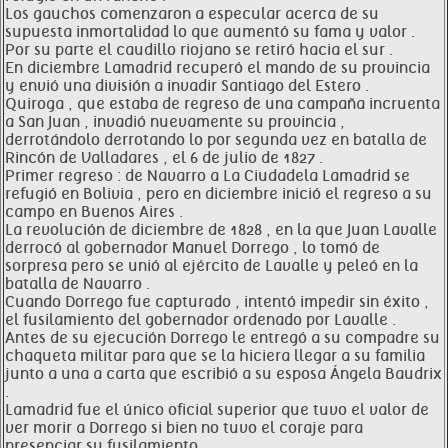
Los gauchos comenzaron a especular acerca de su
supuesta inmortalidad lo que aumentó su fama y valor .
Por su parte el caudillo riojano se retiró hacia el sur .
En diciembre Lamadrid recuperó el mando de su provincia
y envió una división a invadir Santiago del Estero .
Quiroga , que estaba de regreso de una campaña incruenta
a San Juan , invadió nuevamente su provincia ,
derrotándolo derrotando lo por segunda vez en batalla de
Rincón de Valladares , el 6 de julio de 1827 .
Primer regreso : de Navarro a La Ciudadela Lamadrid se
refugió en Bolivia , pero en diciembre inició el regreso a su
campo en Buenos Aires .
La revolución de diciembre de 1828 , en la que Juan Lavalle
derrocó al gobernador Manuel Dorrego , lo tomó de
sorpresa pero se unió al ejército de Lavalle y peleó en la
batalla de Navarro .
Cuando Dorrego fue capturado , intentó impedir sin éxito ,
el fusilamiento del gobernador ordenado por Lavalle .
Antes de su ejecución Dorrego le entregó a su compadre su
chaqueta militar para que se la hiciera llegar a su familia
junto a una a carta que escribió a su esposa Ángela Baudrix
.
Lamadrid fue el único oficial superior que tuvo el valor de
ver morir a Dorrego si bien no tuvo el coraje para
presenciar su fusilamiento .