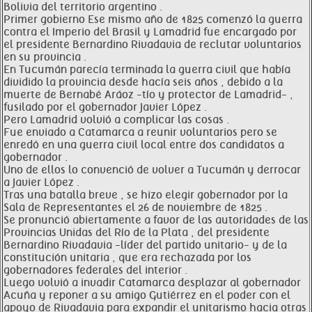
Bolivia del territorio argentino .
Primer gobierno Ese mismo año de 1825 comenzó la guerra
contra el Imperio del Brasil y Lamadrid fue encargado por
el presidente Bernardino Rivadavia de reclutar voluntarios
en su provincia .
En Tucumán parecía terminada la guerra civil que había
dividido la provincia desde hacía seis años , debido a la
muerte de Bernabé Aráoz -tío y protector de Lamadrid- ,
fusilado por el gobernador Javier López .
Pero Lamadrid volvió a complicar las cosas .
Fue enviado a Catamarca a reunir voluntarios pero se
enredó en una guerra civil local entre dos candidatos a
gobernador .
Uno de ellos lo convenció de volver a Tucumán y derrocar
a Javier López .
Tras una batalla breve , se hizo elegir gobernador por la
Sala de Representantes el 26 de noviembre de 1825 .
Se pronunció abiertamente a favor de las autoridades de las
Provincias Unidas del Río de la Plata , del presidente
Bernardino Rivadavia -líder del partido unitario- y de la
constitución unitaria , que era rechazada por los
gobernadores federales del interior .
Luego volvió a invadir Catamarca desplazar al gobernador
Acuña y reponer a su amigo Gutiérrez en el poder con el
apoyo de Rivadavia para expandir el unitarismo hacia otras