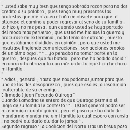
"
" Usted sabe muy bien que tengo sobrada razón para no dar
crédito a su palabra , pues tengo muy presentes las
protestas que me hizo en el año veintisiete para que le
allanase el camino y poder regresar al seno de su familia ;
lo hizo y no me pesa , aun cuando usted se haya portado
del modo más perverso , que usted me hiciese la guerra y
procurase mi exterminio , nada tenía de extraño , puesto
que estábamos divididos en opinión , pero que usted me
insultase fingiendo comunicaciones , son acciones propias
de un alma baja . " " ...yo pensaba no tomar parte en la
guerra , después que fui batido , pero me ha podido decidir
en abrazarla abrazar la con más ardor la injusticia hecha a
mi familia .
"
" Adiós , general , hasta que nos podamos juntar para que
uno de los dos desaparezca , pues que esa es la resolución
inalterable de su enemigo .
( firmado ) Juan Facundo Quiroga "
Cuando Lamadrid se enteró de que Quiroga permitió el
viaje de su familia le contestó : " ...Usted general podrá ser
mi enemigo cuanto quiera , pero el paso que ha dado de
mandarme mandar me a mi familia la cual espero con ansia
, no podré olvidarlo olvidar lo jamás " .
Segundo regreso : la Coalición del Norte Tras un breve paso