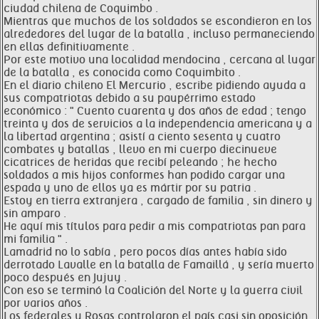
ciudad chilena de Coquimbo .
Mientras que muchos de los soldados se escondieron en los
alrededores del lugar de la batalla , incluso permaneciendo
en ellas definitivamente .
Por este motivo una localidad mendocina , cercana al lugar
de la batalla , es conocida como Coquimbito .
En el diario chileno El Mercurio , escribe pidiendo ayuda a
sus compatriotas debido a su paupérrimo estado
económico : " Cuento cuarenta y dos años de edad ; tengo
treinta y dos de servicios a la independencia americana y a
la libertad argentina ; asistí a ciento sesenta y cuatro
combates y batallas , llevo en mi cuerpo diecinueve
cicatrices de heridas que recibí peleando ; he hecho
soldados a mis hijos conformes han podido cargar una
espada y uno de ellos ya es mártir por su patria .
Estoy en tierra extranjera , cargado de familia , sin dinero y
sin amparo .
He aquí mis títulos para pedir a mis compatriotas pan para
mi familia " .
Lamadrid no lo sabía , pero pocos días antes había sido
derrotado Lavalle en la batalla de Famaillá , y sería muerto
poco después en Jujuy .
Con eso se terminó la Coalición del Norte y la guerra civil
por varios años .
Los federales y Rosas controlaron el país casi sin oposición