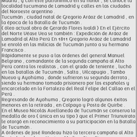
Madrid , y con este patronímico en su honor , se conoce la
localidad tucumana de Lamadrid y calles en las ciudades
del Noroeste argentino .
Tucumán , ciudad natal de Gregorio Aráoz de Lamadrid , en
la época de la Batalla de Tucumán .
( óleo actual obra de Gerardo Flores Ivaldi ) En el Ejército
del Norte Véase Vea se también : Expedición de Aráoz de
Lamadrid al Alto Perú En 1811 Gregorio Aráoz de Lamadrid
se enroló en las milicias de Tucumán junto a su hermano
Francisco .
Rápidamente se puso a las órdenes del general Manuel
Belgrano , comandante de la segunda campaña al Alto
Perú contra los realistas , con el grado de teniente , luchó
en las batallas de Tucumán , Salta , Vilcapugio , Tambo
Nuevo y Ayohúma , donde sufrieron su segunda derrota ,
siendo su hermano tomado prisionero por los españoles y
encarcelado en la Fortaleza del Real Felipe del Callao en el
Perú .
Regresando de Ayohuma , Gregorio logró algunos éxitos
menores en la retirada , en Colpayo y Posta de Quirbe .
En el Museo Nicolás Avellaneda de Tucumán se conserva la
medalla de oro ( única en su tipo ) que el Primer Triunvirato
le otorgó en reconocimiento a su participación en la Batalla
de Tucumán .
A órdenes de José Rondeau hizo la tercera campaña al Alto