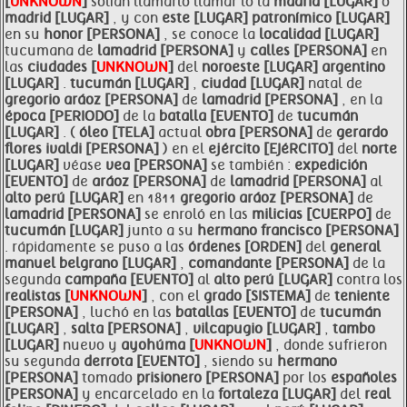
[
UNKNOWN
]
solían llamarlo llamar lo la
madrid [LUGAR]
o
madrid [LUGAR]
, y con
este [LUGAR]
patronímico [LUGAR]
en su
honor [PERSONA]
, se conoce la
localidad [LUGAR]
tucumana de
lamadrid [PERSONA]
y
calles [PERSONA]
en
las
ciudades [
UNKNOWN
]
del
noroeste [LUGAR]
argentino
[LUGAR]
.
tucumán [LUGAR]
,
ciudad [LUGAR]
natal de
gregorio
aráoz [PERSONA]
de
lamadrid [PERSONA]
, en la
época [PERIODO]
de la
batalla [EVENTO]
de
tucumán
[LUGAR]
. (
óleo [TELA]
actual
obra [PERSONA]
de
gerardo
flores ivaldi [PERSONA]
) en el
ejército [EJéRCITO]
del
norte
[LUGAR]
véase
vea [PERSONA]
se también :
expedición
[EVENTO]
de
aráoz [PERSONA]
de
lamadrid [PERSONA]
al
alto
perú [LUGAR]
en 1811
gregorio
aráoz [PERSONA]
de
lamadrid [PERSONA]
se enroló en las
milicias [CUERPO]
de
tucumán [LUGAR]
junto a su
hermano
francisco [PERSONA]
. rápidamente se puso a las
órdenes [ORDEN]
del
general
manuel
belgrano [LUGAR]
,
comandante [PERSONA]
de la
segunda
campaña [EVENTO]
al
alto
perú [LUGAR]
contra los
realistas [
UNKNOWN
]
, con el
grado [SISTEMA]
de
teniente
[PERSONA]
, luchó en las
batallas [EVENTO]
de
tucumán
[LUGAR]
,
salta [PERSONA]
,
vilcapugio [LUGAR]
,
tambo
[LUGAR]
nuevo y
ayohúma [
UNKNOWN
]
, donde sufrieron
su segunda
derrota [EVENTO]
, siendo su
hermano
[PERSONA]
tomado
prisionero [PERSONA]
por los
españoles
[PERSONA]
y encarcelado en la
fortaleza [LUGAR]
del
real