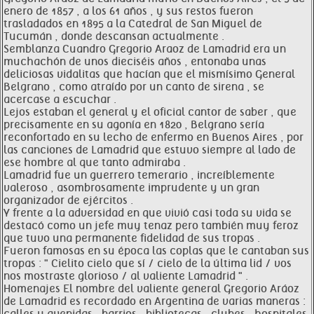
enero de 1857 , a los 61 años , y sus restos fueron
trasladados en 1895 a la Catedral de San Miguel de
Tucumán , donde descansan actualmente .
Semblanza Cuandro Gregorio Araoz de Lamadrid era un
muchachón de unos dieciséis años , entonaba unas
deliciosas vidalitas que hacían que el mismísimo General
Belgrano , como atraído por un canto de sirena , se
acercase a escuchar .
Lejos estaban el general y el oficial cantor de saber , que
precisamente en su agonía en 1820 , Belgrano sería
reconfortado en su lecho de enfermo en Buenos Aires , por
las canciones de Lamadrid que estuvo siempre al lado de
ese hombre al que tanto admiraba .
Lamadrid fue un guerrero temerario , increíblemente
valeroso , asombrosamente imprudente y un gran
organizador de ejércitos .
Y frente a la adversidad en que vivió casi toda su vida se
destacó como un jefe muy tenaz pero también muy feroz
que tuvo una permanente fidelidad de sus tropas .
Fueron famosas en su época las coplas que le cantaban sus
tropas : " Cielito cielo que sí / cielo de la última lid / vos
nos mostraste glorioso / al valiente Lamadrid " .
Homenajes El nombre del valiente general Gregorio Aráoz
de Lamadrid es recordado en Argentina de varias maneras :