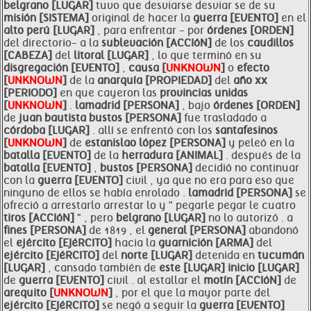
belgrano [LUGAR]
tuvo que desviarse desviar se de su
misión [SISTEMA]
original de hacer la
guerra [EVENTO]
en el
alto
perú [LUGAR]
, para enfrentar - por
órdenes [ORDEN]
del directorio- a la
sublevación [ACCIóN]
de los
caudillos
[CABEZA]
del
litoral [LUGAR]
, lo que terminó en su
disgregación [EVENTO]
,
causa [
UNKNOWN
]
o
efecto
[
UNKNOWN
]
de la
anarquía [PROPIEDAD]
del
año xx
[PERIODO]
en que cayeron las
provincias unidas
[
UNKNOWN
]
.
lamadrid [PERSONA]
, bajo
órdenes [ORDEN]
de
juan bautista
bustos [PERSONA]
fue trasladado a
córdoba [LUGAR]
. allí se enfrentó con los
santafesinos
[
UNKNOWN
]
de
estanislao
lópez [PERSONA]
y peleó en la
batalla [EVENTO]
de la
herradura [ANIMAL]
. después de la
batalla [EVENTO]
,
bustos [PERSONA]
decidió no continuar
con la
guerra [EVENTO]
civil , ya que no era para eso que
ninguno de ellos se había enrolado .
lamadrid [PERSONA]
se
ofreció a arrestarlo arrestar lo y " pegarle pegar le cuatro
tiros [ACCIóN]
" , pero
belgrano [LUGAR]
no lo autorizó . a
fines [PERSONA]
de 1819 , el
general [PERSONA]
abandonó
el
ejército [EJéRCITO]
hacia la
guarnición [ARMA]
del
ejército [EJéRCITO]
del
norte [LUGAR]
detenida en
tucumán
[LUGAR]
, cansado también de
este [LUGAR]
inicio [LUGAR]
de
guerra [EVENTO]
civil . al estallar el
motín [ACCIóN]
de
arequito [
UNKNOWN
]
, por el que la mayor parte del
ejército [EJéRCITO]
se negó a seguir la
guerra [EVENTO]