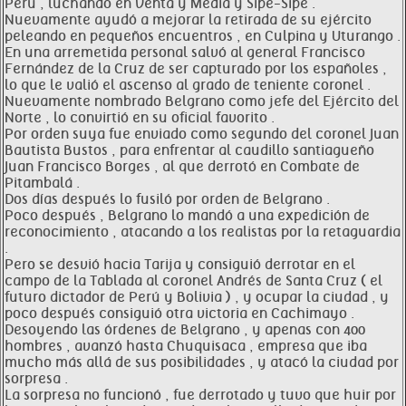
Perú , luchando en Venta y Media y Sipe-Sipe .
Nuevamente ayudó a mejorar la retirada de su ejército
peleando en pequeños encuentros , en Culpina y Uturango .
En una arremetida personal salvó al general Francisco
Fernández de la Cruz de ser capturado por los españoles ,
lo que le valió el ascenso al grado de teniente coronel .
Nuevamente nombrado Belgrano como jefe del Ejército del
Norte , lo convirtió en su oficial favorito .
Por orden suya fue enviado como segundo del coronel Juan
Bautista Bustos , para enfrentar al caudillo santiagueño
Juan Francisco Borges , al que derrotó en Combate de
Pitambalá .
Dos días después lo fusiló por orden de Belgrano .
Poco después , Belgrano lo mandó a una expedición de
reconocimiento , atacando a los realistas por la retaguardia
.
Pero se desvió hacia Tarija y consiguió derrotar en el
campo de la Tablada al coronel Andrés de Santa Cruz ( el
futuro dictador de Perú y Bolivia ) , y ocupar la ciudad , y
poco después consiguió otra victoria en Cachimayo .
Desoyendo las órdenes de Belgrano , y apenas con 400
hombres , avanzó hasta Chuquisaca , empresa que iba
mucho más allá de sus posibilidades , y atacó la ciudad por
sorpresa .
La sorpresa no funcionó , fue derrotado y tuvo que huir por