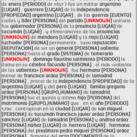
de
enero [PERIODO]
de 1857 ) fue un militar
argentino
[LUGAR]
,
guerrero [LUGAR]
de la
independencia
[PROPIEDAD]
argentina [LUGAR]
, de las
guerras [EVENTO]
civiles y
líder [PERSONA]
del
partido [
UNKNOWN
]
unitario .
fue
gobernador [PERSONA]
de la
provincia [LUGAR]
de
tucumán [LUGAR]
, y efímeramente de las
provincias
[
UNKNOWN
]
de
mendoza [LUGAR]
y la
rioja [LUGAR]
.
luchador [PERSONA]
permanente , tuvo
reputación
[REPUTACIóN]
de ser un
general [PERSONA]
valiente
[PERSONA]
hasta el
grado [SISTEMA]
de
temerario
[
UNKNOWN
]
.
domingo faustino sarmiento [PERIODO]
le
llama en su
célebre
facundo [PERSONA]
, el más «valiente
de los
valientes» [
UNKNOWN
]
. fue
hermano [PERSONA]
menor de
francisco
aráoz [PERSONA]
de
lamadrid
[PERSONA]
, prócer de la
independencia [PROPIEDAD]
de la
argentina [LUGAR]
y del
perú [LUGAR]
.
familia
gregorio
aráoz [PERSONA]
[GRUPO_HUMANO]
de
lamadrid
[PERSONA]
fue el quinto y último
hijo [PERSONA]
del
matrimonio [GRUPO_HUMANO]
que , en el
año [PERIODO]
1790 , contrajeran en la
ciudad [LUGAR]
de
san
miguel
[PERSONA]
de
tucumán
francisco javier
aráoz [PERSONA]
sánchez [LUGAR]
de
lamadrid [PERSONA]
y
andrea
aráoz
[PERSONA]
núñez [LUGAR]
de
herrera [LUGAR]
,
hermana
[PERSONA]
del
presbítero pedro
miguel [PERSONA]
aráoz
[PERSONA]
, firmante del
acta [DOCUMENTO]
de la