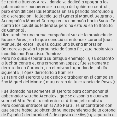
Se retiró a Buenos Aires , donde se dedicó a apoyar a los
gobernadores bonaerenses a cargo del gobierno central ,
pero eran difíciles las lealtades en ese periodo anárquico y
de disgregación , fallecido ya el General Manuel Belgrano .
Acompañó a Manuel Dorrego en la campaña hacia Santa Fe
contra los caudillos federales pero no estuvo en la Batalla
de Gamonal .
Hizo también una breve campaña al sur de la provincia de
Buenos Aires , en la que conoció al entonces coronel Juan
Manuel de Rosas , que le causó una buena impresión .
De regreso pasó a la provincia de Santa Fe , que había sido
invadida por Francisco Ramírez .
Pero no quiso esperar a su antiguo enemigo , y se adelantó
a luchar contra el entrerriano sin López ; fue seriamente
derrotado en Coronda , en el mismo lugar donde , al día
siguiente , López derrotaría a Ramírez .
Se retiró del ejército y se dedicó a trabajar en el campo en
San Miguel del Monte ( muy cerca de la estancia de Rosas )
.
Fue llamado nuevamente al ejército para acompañar al
gobernador salteño Arenales , que se disponía a avanzar
sobre el Alto Perú , a enfrentar al último jefe realista .
Pero apenas entrados en el Alto Perú , se encontraron con
que Sucre había ya obtenido su independencia de la corona
de España ( declarada el 6 de agosto de 1825 ) y separado a