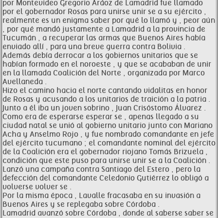
por Montevideo Gregorio Aráoz de Lamadrid fue llamado
por el gobernador Rosas para unirse unir se a su ejército ,
realmente es un enigma saber por qué lo llamó y , peor aún
, por qué mandó justamente a Lamadrid a la provincia de
Tucumán , a recuperar las armas que Buenos Aires había
enviado allí , para una breve guerra contra Bolivia .
Además debía derrocar a los gobiernos unitarios que se
habían formado en el noroeste , y que se acababan de unir
en la llamada Coalición del Norte , organizada por Marco
Avellaneda .
Hizo el camino hacia el norte cantando vidalitas en honor
de Rosas y acusando a los unitarios de traición a la patria .
Junto a él iba un joven sobrino , Juan Crisóstomo Álvarez .
Como era de esperarse esperar se , apenas llegado a su
ciudad natal se unió al gobierno unitario junto con Mariano
Acha y Anselmo Rojo , y fue nombrado comandante en jefe
del ejército tucumano ; el comandante nominal del ejército
de la Coalición era el gobernador riojano Tomás Brizuela ,
condición que este puso para unirse unir se a la Coalición .
Lanzó una campaña contra Santiago del Estero , pero la
defección del comandante Celedonio Gutiérrez lo obligó a
volverse volver se .
Por la misma época , Lavalle fracasaba en su invasión a
Buenos Aires y se replegaba sobre Córdoba .
Lamadrid avanzó sobre Córdoba , donde al saberse saber se