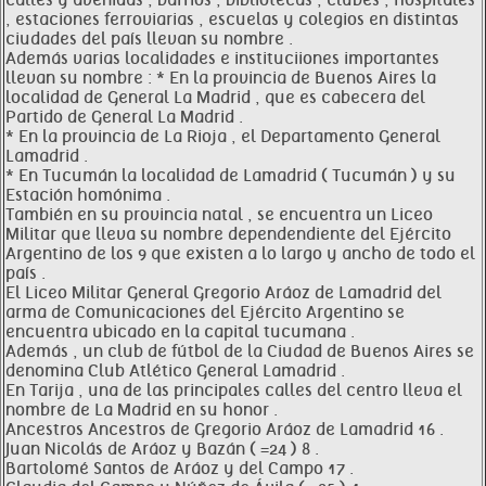
calles y avenidas , barrios , bibliotecas , clubes , hospitales
, estaciones ferroviarias , escuelas y colegios en distintas
ciudades del país llevan su nombre .
Además varias localidades e instituciiones importantes
llevan su nombre : * En la provincia de Buenos Aires la
localidad de General La Madrid , que es cabecera del
Partido de General La Madrid .
* En la provincia de La Rioja , el Departamento General
Lamadrid .
* En Tucumán la localidad de Lamadrid ( Tucumán ) y su
Estación homónima .
También en su provincia natal , se encuentra un Liceo
Militar que lleva su nombre dependendiente del Ejército
Argentino de los 9 que existen a lo largo y ancho de todo el
país .
El Liceo Militar General Gregorio Aráoz de Lamadrid del
arma de Comunicaciones del Ejército Argentino se
encuentra ubicado en la capital tucumana .
Además , un club de fútbol de la Ciudad de Buenos Aires se
denomina Club Atlético General Lamadrid .
En Tarija , una de las principales calles del centro lleva el
nombre de La Madrid en su honor .
Ancestros Ancestros de Gregorio Aráoz de Lamadrid 16 .
Juan Nicolás de Aráoz y Bazán ( =24 ) 8 .
Bartolomé Santos de Aráoz y del Campo 17 .