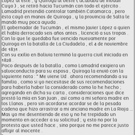
López al este , y Quiroga al oeste ( acababa de invadir
Cuyo ) , se retiró hacia Tucumán con todo el ejército .
Lamadrid pretendió controlar también Catamarca , pero
ésta cayó en manos de Quiroga , y la provincia de Salta le
mandó muy poca ayuda .
El gobernador de Tucumán , el mismo Javier López a quien
él había derrocado seis años antes , licenció a sus tropas .
Con lo que le quedaba fue vencido nuevamente por
Quiroga en la batalla de La Ciudadela , el 4 de noviembre
de 1831 .
Con su exilio en Bolivia terminó la guerra civil iniciada en
1828 .
Poco después de la batalla , como Lamadrid exigiera un
salvoconducto para su esposa , Quiroga la envió con la
siguiente nota : " Me viene Ud . ahora recomendando a su
familia , como si yo necesitase de sus recomendaciones
para haberla haber la considerado como lo he hecho ;
agregando en dicha su carta , consideraciones que dice
prestó la mía en San Juan , así como a mi señora madre en
los Llanos , pero sin acordarse acordar se de la pesada
cadena que hizo arrastrar a mi anciana madre en La Rioja ...
Mas yo me desentiendo de eso y no he trepidado un
momento en acceder a su solicitud ; y esto no por la
protesta que usted hace , sino porque no me parece justo
afligir al inocente .