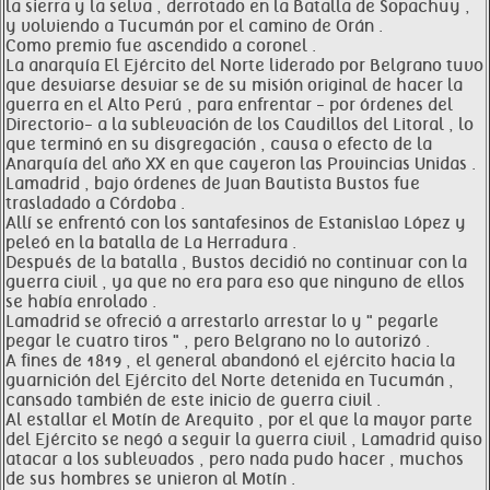
la sierra y la selva , derrotado en la Batalla de Sopachuy ,
y volviendo a Tucumán por el camino de Orán .
Como premio fue ascendido a coronel .
La anarquía El Ejército del Norte liderado por Belgrano tuvo
que desviarse desviar se de su misión original de hacer la
guerra en el Alto Perú , para enfrentar - por órdenes del
Directorio- a la sublevación de los Caudillos del Litoral , lo
que terminó en su disgregación , causa o efecto de la
Anarquía del año XX en que cayeron las Provincias Unidas .
Lamadrid , bajo órdenes de Juan Bautista Bustos fue
trasladado a Córdoba .
Allí se enfrentó con los santafesinos de Estanislao López y
peleó en la batalla de La Herradura .
Después de la batalla , Bustos decidió no continuar con la
guerra civil , ya que no era para eso que ninguno de ellos
se había enrolado .
Lamadrid se ofreció a arrestarlo arrestar lo y " pegarle
pegar le cuatro tiros " , pero Belgrano no lo autorizó .
A fines de 1819 , el general abandonó el ejército hacia la
guarnición del Ejército del Norte detenida en Tucumán ,
cansado también de este inicio de guerra civil .
Al estallar el Motín de Arequito , por el que la mayor parte
del Ejército se negó a seguir la guerra civil , Lamadrid quiso
atacar a los sublevados , pero nada pudo hacer , muchos
de sus hombres se unieron al Motín .