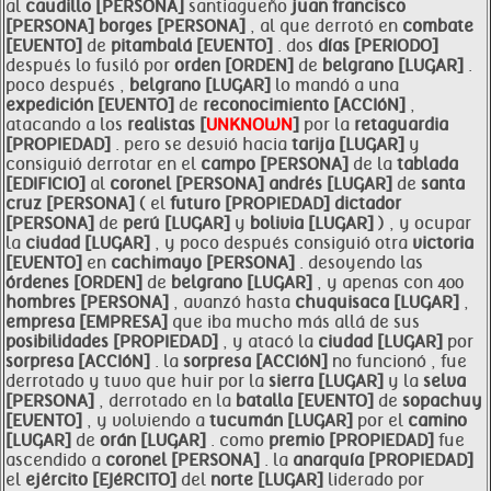
al
caudillo [PERSONA]
santiagueño
juan
francisco
[PERSONA]
borges [PERSONA]
, al que derrotó en
combate
[EVENTO]
de
pitambalá [EVENTO]
. dos
días [PERIODO]
después lo fusiló por
orden [ORDEN]
de
belgrano [LUGAR]
.
poco después ,
belgrano [LUGAR]
lo mandó a una
expedición [EVENTO]
de
reconocimiento [ACCIóN]
,
atacando a los
realistas [
UNKNOWN
]
por la
retaguardia
[PROPIEDAD]
. pero se desvió hacia
tarija [LUGAR]
y
consiguió derrotar en el
campo [PERSONA]
de la
tablada
[EDIFICIO]
al
coronel [PERSONA]
andrés [LUGAR]
de
santa
cruz [PERSONA]
( el
futuro [PROPIEDAD]
dictador
[PERSONA]
de
perú [LUGAR]
y
bolivia [LUGAR]
) , y ocupar
la
ciudad [LUGAR]
, y poco después consiguió otra
victoria
[EVENTO]
en
cachimayo [PERSONA]
. desoyendo las
órdenes [ORDEN]
de
belgrano [LUGAR]
, y apenas con 400
hombres [PERSONA]
, avanzó hasta
chuquisaca [LUGAR]
,
empresa [EMPRESA]
que iba mucho más allá de sus
posibilidades [PROPIEDAD]
, y atacó la
ciudad [LUGAR]
por
sorpresa [ACCIóN]
. la
sorpresa [ACCIóN]
no funcionó , fue
derrotado y tuvo que huir por la
sierra [LUGAR]
y la
selva
[PERSONA]
, derrotado en la
batalla [EVENTO]
de
sopachuy
[EVENTO]
, y volviendo a
tucumán [LUGAR]
por el
camino
[LUGAR]
de
orán [LUGAR]
. como
premio [PROPIEDAD]
fue
ascendido a
coronel [PERSONA]
. la
anarquía [PROPIEDAD]
el
ejército [EJéRCITO]
del
norte [LUGAR]
liderado por