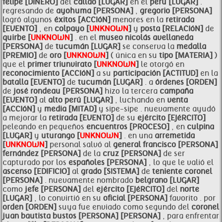
felipe [DINERO]
del
callao [LUGAR]
en el
perú [LUGAR]
.
regresando de
ayohuma [PERSONA]
,
gregorio [PERSONA]
logró algunos
éxitos [ACCIóN]
menores en la
retirada
[EVENTO]
, en
colpayo [
UNKNOWN
]
y
posta [RELACIóN]
de
quirbe [
UNKNOWN
]
. en el
museo nicolás avellaneda
[PERSONA]
de
tucumán [LUGAR]
se conserva la
medalla
[PREMIO]
de
oro [
UNKNOWN
]
( única en su
tipo [MATERIA]
)
que el
primer triunvirato [
UNKNOWN
]
le otorgó en
reconocimiento [ACCIóN]
a su
participación [ACTITUD]
en la
batalla [EVENTO]
de
tucumán [LUGAR]
. a
órdenes [ORDEN]
de
josé rondeau [PERSONA]
hizo la tercera
campaña
[EVENTO]
al
alto
perú [LUGAR]
, luchando en
venta
[ACCIóN]
y
media [MITAD]
y sipe-sipe . nuevamente ayudó
a mejorar la
retirada [EVENTO]
de su
ejército [EJéRCITO]
peleando en pequeños
encuentros [PROCESO]
, en
culpina
[LUGAR]
y
uturango [
UNKNOWN
]
. en una
arremetida
[
UNKNOWN
]
personal salvó al
general
francisco [PERSONA]
fernández [PERSONA]
de la
cruz [PERSONA]
de ser
capturado por los
españoles [PERSONA]
, lo que le valió el
ascenso [EDIFICIO]
al
grado [SISTEMA]
de
teniente
coronel
[PERSONA]
. nuevamente nombrado
belgrano [LUGAR]
como
jefe [PERSONA]
del
ejército [EJéRCITO]
del
norte
[LUGAR]
, lo convirtió en su
oficial [PERSONA]
favorito . por
orden [ORDEN]
suya fue enviado como segundo del
coronel
juan bautista
bustos [PERSONA]
[PERSONA]
, para enfrentar