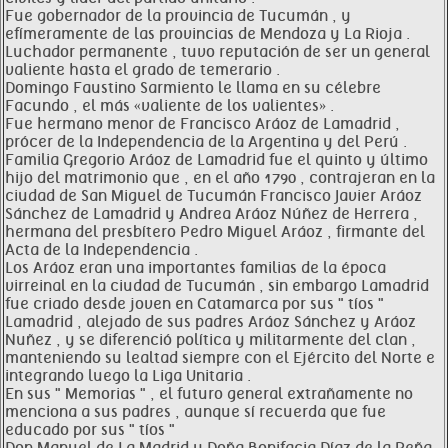
Fue gobernador de la provincia de Tucumán , y
efímeramente de las provincias de Mendoza y La Rioja .
Luchador permanente , tuvo reputación de ser un general
valiente hasta el grado de temerario .
Domingo Faustino Sarmiento le llama en su célebre
Facundo , el más «valiente de los valientes» .
Fue hermano menor de Francisco Aráoz de Lamadrid ,
prócer de la Independencia de la Argentina y del Perú .
Familia Gregorio Aráoz de Lamadrid fue el quinto y último
hijo del matrimonio que , en el año 1790 , contrajeran en la
ciudad de San Miguel de Tucumán Francisco Javier Aráoz
Sánchez de Lamadrid y Andrea Aráoz Núñez de Herrera ,
hermana del presbítero Pedro Miguel Aráoz , firmante del
Acta de la Independencia .
Los Aráoz eran una importantes familias de la época
virreinal en la ciudad de Tucumán , sin embargo Lamadrid
fue criado desde joven en Catamarca por sus " tíos "
Lamadrid , alejado de sus padres Aráoz Sánchez y Aráoz
Nuñez , y se diferenció política y militarmente del clan ,
manteniendo su lealtad siempre con el Ejército del Norte e
integrando luego la Liga Unitaria .
En sus " Memorias " , el futuro general extrañamente no
menciona a sus padres , aunque sí recuerda que fue
educado por sus " tíos "