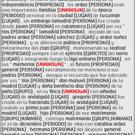
independencia [PROPIEDAD]
. los
aráoz [PERSONA]
eran
una importantes
familias [
UNKNOWN
]
de la
época
[PERIODO]
virreinal en la
ciudad [LUGAR]
de
tucumán
[LUGAR]
, sin
embargo
lamadrid [PERSONA]
fue criado
desde
joven [PERSONA]
en
catamarca [LUGAR]
por sus "
tíos [PERSONA]
"
lamadrid [PERSONA]
, alejado de sus
padres
aráoz [PERSONA]
sánchez [LUGAR]
y
aráoz nuñez
[PERSONA]
, y se diferenció
política [PROPIEDAD]
y
militarmente del
clan [GRUPO]
, manteniendo su
lealtad
[PROPIEDAD]
siempre con el
ejército [EJéRCITO]
del
norte
[LUGAR]
e integrando luego la
liga unitaria [PERSONA]
. en
sus "
memorias [
UNKNOWN
]
" , el
futuro [PROPIEDAD]
general [PERSONA]
extrañamente no menciona a sus
padres [PERSONA]
, aunque sí recuerda que fue educado
por sus "
tíos [PERSONA]
"
don manuel [PERSONA]
de la
madrid [LUGAR]
y
doña bonifacia díaz [PERSONA]
de la
peña [GRUPO]
, en su
finca [
UNKNOWN
]
con
viñedos
[LUGAR]
de
andalgalá [LUGAR]
.
gregorio [PERSONA]
fue
criado en la
hacienda [LUGAR]
de
andalgalá [LUGAR]
,
cuando su
primo
juan [PERSONA]
josé [PERSONA]
de la
madrid [LUGAR]
,
hijo [PERSONA]
de ese
matrimonio
[GRUPO_HUMANO]
, contrajo
matrimonio [GRUPO_HUMANO]
el 27 de
diciembre [PERIODO]
de 1800 con
catalina
aráoz
[PERSONA]
,
hermana [PERSONA]
del después
general