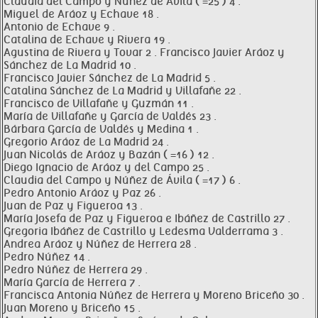
Claudia del Campo y Núñez de Ávila ( =25 ) 4 .
Miguel de Aráoz y Echave 18 .
Antonio de Echave 9 .
Catalina de Echave y Rivera 19 .
Agustina de Rivera y Tovar 2 . Francisco Javier Aráoz y
Sánchez de La Madrid 10 .
Francisco Javier Sánchez de La Madrid 5 .
Catalina Sánchez de La Madrid y Villafañe 22 .
Francisco de Villafañe y Guzmán 11 .
María de Villafañe y García de Valdés 23 .
Bárbara García de Valdés y Medina 1 .
Gregorio Aráoz de La Madrid 24 .
Juan Nicolás de Aráoz y Bazán ( =16 ) 12 .
Diego Ignacio de Aráoz y del Campo 25 .
Claudia del Campo y Núñez de Ávila ( =17 ) 6 .
Pedro Antonio Aráoz y Paz 26 .
Juan de Paz y Figueroa 13 .
María Josefa de Paz y Figueroa e Ibáñez de Castrillo 27 .
Gregoria Ibáñez de Castrillo y Ledesma Valderrama 3 .
Andrea Aráoz y Núñez de Herrera 28 .
Pedro Núñez 14 .
Pedro Núñez de Herrera 29 .
María García de Herrera 7 .
Francisca Antonia Núñez de Herrera y Moreno Briceño 30 .
Juan Moreno y Briceño 15 .