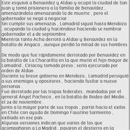
Este esquivó a Benavídez y Aldao y ocupó la ciudad de San
Juan y tomó prisionera a la familia de Benavídez ,
amenazándola amenazando la de muerte , pero el
gobernador se negó a negociar .
Sin cumplir sus amenazas , Lamadrid siguió hasta Mendoza
, ocupando la ciudad y haciéndose haciendo se nombrar
gobernador el 4 de septiembre .
Mientras tanto Acha derrotó a Aldao y Benavídez en la
batalla de Angaco , aunque perdió la mitad de sus hombres
.
De modo que fue rápidamente derrotado por Benavídez en
la batalla de La Chacarilla en la que murió el hijo mayor de
Lamadrid , Ciriacoy tomado preso ; sería ejecutado por
orden de Aldao .
Durante su breve gobierno en Mendoza , Lamadrid persiguió
a sus enemigos y opositores , haciendo fusilar a nueve
personas .
Fue derrotado por las tropas federales , mandadas por el
general Ángel Pacheco , en la batalla de Rodeo del Medio ,
el 24 de noviembre .
Junto a la mayor parte de sus tropas , partió hacia el exilio
en Chile con ayuda de Domingo Faustino Sarmiento ,
exiliado en ese país .
Algunas versiones indican que varios de los que
acompañaron a La Madrid , pasaron el destierro en la