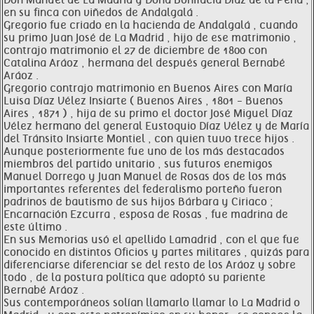
Don Manuel de La Madrid y Doña Bonifacia Díaz de la Peña ,
en su finca con viñedos de Andalgalá .
Gregorio fue criado en la hacienda de Andalgalá , cuando
su primo Juan José de La Madrid , hijo de ese matrimonio ,
contrajo matrimonio el 27 de diciembre de 1800 con
Catalina Aráoz , hermana del después general Bernabé
Aráoz .
Gregorio contrajo matrimonio en Buenos Aires con María
Luisa Díaz Vélez Insiarte ( Buenos Aires , 1801 - Buenos
Aires , 1871 ) , hija de su primo el doctor José Miguel Díaz
Vélez hermano del general Eustoquio Díaz Vélez y de María
del Tránsito Insiarte Montiel , con quien tuvo trece hijos .
Aunque posteriormente fue uno de los más destacados
miembros del partido unitario , sus futuros enemigos
Manuel Dorrego y Juan Manuel de Rosas dos de los más
importantes referentes del federalismo porteño fueron
padrinos de bautismo de sus hijos Bárbara y Ciriaco ;
Encarnación Ezcurra , esposa de Rosas , fue madrina de
este último .
En sus Memorias usó el apellido Lamadrid , con el que fue
conocido en distintos Oficios y partes militares , quizás para
diferenciarse diferenciar se del resto de los Aráoz y sobre
todo , de la postura política que adoptó su pariente
Bernabé Aráoz .
Sus contemporáneos solían llamarlo llamar lo La Madrid o