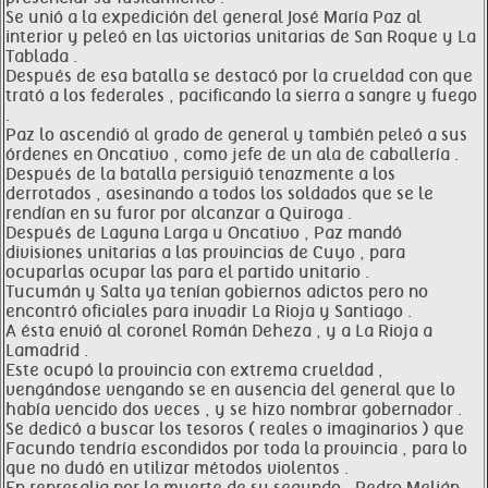
Se unió a la expedición del general José María Paz al
interior y peleó en las victorias unitarias de San Roque y La
Tablada .
Después de esa batalla se destacó por la crueldad con que
trató a los federales , pacificando la sierra a sangre y fuego
.
Paz lo ascendió al grado de general y también peleó a sus
órdenes en Oncativo , como jefe de un ala de caballería .
Después de la batalla persiguió tenazmente a los
derrotados , asesinando a todos los soldados que se le
rendían en su furor por alcanzar a Quiroga .
Después de Laguna Larga u Oncativo , Paz mandó
divisiones unitarias a las provincias de Cuyo , para
ocuparlas ocupar las para el partido unitario .
Tucumán y Salta ya tenían gobiernos adictos pero no
encontró oficiales para invadir La Rioja y Santiago .
A ésta envió al coronel Román Deheza , y a La Rioja a
Lamadrid .
Este ocupó la provincia con extrema crueldad ,
vengándose vengando se en ausencia del general que lo
había vencido dos veces , y se hizo nombrar gobernador .
Se dedicó a buscar los tesoros ( reales o imaginarios ) que
Facundo tendría escondidos por toda la provincia , para lo
que no dudó en utilizar métodos violentos .