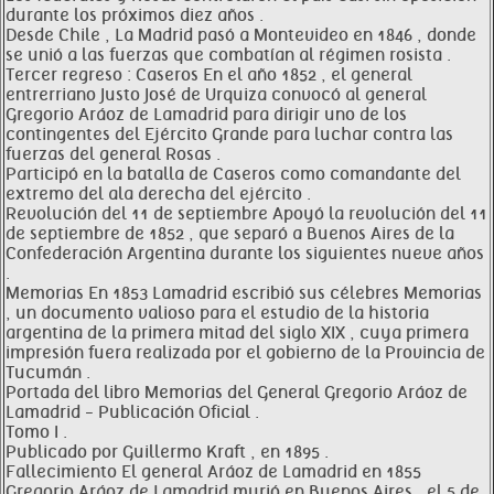
durante los próximos diez años .
Desde Chile , La Madrid pasó a Montevideo en 1846 , donde
se unió a las fuerzas que combatían al régimen rosista .
Tercer regreso : Caseros En el año 1852 , el general
entrerriano Justo José de Urquiza convocó al general
Gregorio Aráoz de Lamadrid para dirigir uno de los
contingentes del Ejército Grande para luchar contra las
fuerzas del general Rosas .
Participó en la batalla de Caseros como comandante del
extremo del ala derecha del ejército .
Revolución del 11 de septiembre Apoyó la revolución del 11
de septiembre de 1852 , que separó a Buenos Aires de la
Confederación Argentina durante los siguientes nueve años
.
Memorias En 1853 Lamadrid escribió sus célebres Memorias
, un documento valioso para el estudio de la historia
argentina de la primera mitad del siglo XIX , cuya primera
impresión fuera realizada por el gobierno de la Provincia de
Tucumán .
Portada del libro Memorias del General Gregorio Aráoz de
Lamadrid - Publicación Oficial .
Tomo I .
Publicado por Guillermo Kraft , en 1895 .
Fallecimiento El general Aráoz de Lamadrid en 1855
Gregorio Aráoz de Lamadrid murió en Buenos Aires , el 5 de