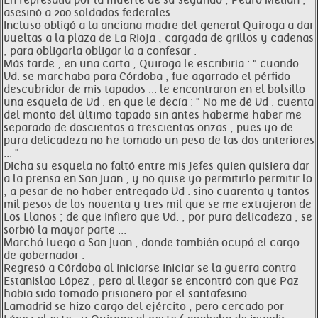
En represalia por la muerte de su segundo , Pedro Melián ,
asesinó a 200 soldados federales .
Incluso obligó a la anciana madre del general Quiroga a dar
vueltas a la plaza de La Rioja , cargada de grillos y cadenas
, para obligarla obligar la a confesar .
Más tarde , en una carta , Quiroga le escribiría : " cuando
Vd. se marchaba para Córdoba , fue agarrado el pérfido
descubridor de mis tapados ... le encontraron en el bolsillo
una esquela de Vd . en que le decía : " No me dé Vd . cuenta
del monto del último tapado sin antes haberme haber me
separado de doscientas a trescientas onzas , pues yo de
pura delicadeza no he tomado un peso de las dos anteriores
... "
Dicha su esquela no faltó entre mis jefes quien quisiera dar
a la prensa en San Juan , y no quise yo permitirlo permitir lo
, a pesar de no haber entregado Vd . sino cuarenta y tantos
mil pesos de los noventa y tres mil que se me extrajeron de
Los Llanos ; de que infiero que Vd. , por pura delicadeza , se
sorbió la mayor parte ...
Marchó luego a San Juan , donde también ocupó el cargo
de gobernador .
Regresó a Córdoba al iniciarse iniciar se la guerra contra
Estanislao López , pero al llegar se encontró con que Paz
había sido tomado prisionero por el santafesino .
Lamadrid se hizo cargo del ejército , pero cercado por