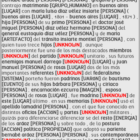
bernabé
aráoz [PERSONA]
[PERSONA]
.
gregorio [PERSONA]
contrajo
matrimonio [GRUPO_HUMANO]
en
buenos aires
[LUGAR]
con
maría luisa díaz vélez insiarte [PERSONA]
(
buenos aires [LUGAR]
, 1801 -
buenos aires [LUGAR]
, 1871 ) ,
hija [PERSONA]
de su
primo [PERSONA]
el
doctor josé
miguel [PERSONA]
díaz vélez
hermano [PERSONA]
del
general eustoquio díaz vélez [PERSONA]
y de
maría
[ARTEFACTO]
del
tránsito insiarte montiel [PERSONA]
, con
quien tuvo trece
hijos [
UNKNOWN
]
. aunque
posteriormente fue uno de los más destacados
miembros
[
UNKNOWN
]
del
partido [
UNKNOWN
]
unitario , sus futuros
enemigos
manuel
dorrego [
UNKNOWN
]
[LUGAR]
y
juan
manuel [PERSONA]
de
rosas [LUGAR]
dos de los más
importantes
referentes [
UNKNOWN
]
del
federalismo
[SISTEMA]
porteño fueron
padrinos [VARóN]
de
bautismo
[EVENTO]
de sus
hijos bárbara [PERSONA]
y
ciriaco
[PERSONA]
;
encarnación ezcurra [IMAGEN]
,
esposa
[PERSONA]
de
rosas [LUGAR]
, fue
madrina [
UNKNOWN
]
de
este [LUGAR]
último . en sus
memorias [
UNKNOWN
]
usó el
apellido
lamadrid [PERSONA]
, con el que fue conocido en
distintos
oficios [ACCIóN]
y
partes [
UNKNOWN
]
militares ,
quizás para diferenciarse diferenciar se del
resto [ENERGíA]
de los
aráoz [PERSONA]
y sobre todo , de la
postura
[ACCIóN]
política [PROPIEDAD]
que adoptó su
pariente
bernabé
aráoz [PERSONA]
[PERSONA]
. sus
contemporáneos