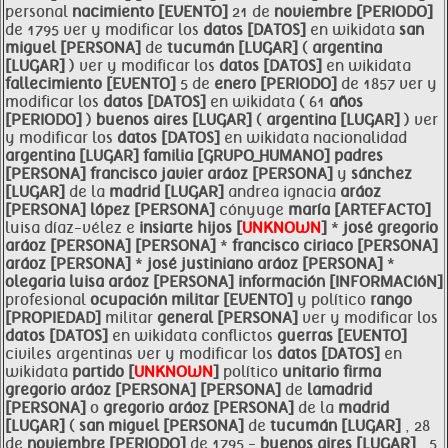
personal
nacimiento [EVENTO]
21 de
noviembre [PERIODO]
de 1795 ver y modificar los
datos [DATOS]
en wikidata
san
miguel [PERSONA]
de
tucumán [LUGAR]
(
argentina
[LUGAR]
) ver y modificar los
datos [DATOS]
en wikidata
fallecimiento [EVENTO]
5 de
enero [PERIODO]
de 1857 ver y
modificar los
datos [DATOS]
en wikidata ( 61
años
[PERIODO]
)
buenos aires [LUGAR]
(
argentina [LUGAR]
) ver
y modificar los
datos [DATOS]
en wikidata nacionalidad
argentina [LUGAR]
familia [GRUPO_HUMANO]
padres
[PERSONA]
francisco javier
aráoz [PERSONA]
y
sánchez
[LUGAR]
de la
madrid [LUGAR]
andrea ignacia
aráoz
[PERSONA]
lópez [PERSONA]
cónyuge
maría [ARTEFACTO]
luisa díaz-vélez e
insiarte
hijos [
UNKNOWN
]
*
josé
gregorio
aráoz [PERSONA]
[PERSONA]
*
francisco
ciriaco [PERSONA]
aráoz [PERSONA]
*
josé justiniano
aráoz [PERSONA]
*
olegaria luisa
aráoz [PERSONA]
información [INFORMACIóN]
profesional
ocupación militar [EVENTO]
y político
rango
[PROPIEDAD]
militar
general [PERSONA]
ver y modificar los
datos [DATOS]
en wikidata conflictos
guerras [EVENTO]
civiles argentinas ver y modificar los
datos [DATOS]
en
wikidata
partido [
UNKNOWN
]
político
unitario firma
gregorio
aráoz [PERSONA]
[PERSONA]
de
lamadrid
[PERSONA]
o
gregorio
aráoz [PERSONA]
de la
madrid
[LUGAR]
(
san
miguel [PERSONA]
de
tucumán [LUGAR]
, 28
de
noviembre [PERIODO]
de 1795 -
buenos aires [LUGAR]
, 5