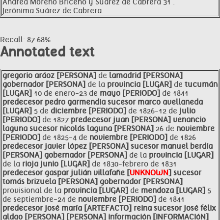
Andrea Moreno Briceño y Suárez de Cabrera 31 .
Jerónima Suárez de Cabrera
Recall: 87.68%
Annotated text
gregorio
aráoz [PERSONA]
de
lamadrid [PERSONA]
gobernador [PERSONA]
de la
provincia [LUGAR]
de
tucumán
[LUGAR]
10 de enero-23 de
mayo [PERIODO]
de 1841
predecesor pedro garmendia sucesor
marco avellaneda
[LUGAR]
5 de
diciembre [PERIODO]
de 1826-12 de
julio
[PERIODO]
de 1827
predecesor
juan [PERSONA]
venancio
laguna sucesor nicolás laguna [PERSONA]
26 de
noviembre
[PERIODO]
de 1825-4 de
noviembre [PERIODO]
de 1826
predecesor
javier
lópez [PERSONA]
sucesor manuel berdía
[PERSONA]
gobernador [PERSONA]
de la
provincia [LUGAR]
de la
rioja junio [LUGAR]
de 1830-febrero de 1831
predecesor gaspar julián
villafañe [
UNKNOWN
]
sucesor
tomás brizuela [PERSONA]
gobernador [PERSONA]
provisional de la
provincia [LUGAR]
de
mendoza [LUGAR]
5
de septiembre-24 de
noviembre [PERIODO]
de 1841
predecesor josé
maría [ARTEFACTO]
reina sucesor
josé félix
aldao [PERSONA]
[PERSONA]
información [INFORMACIóN]