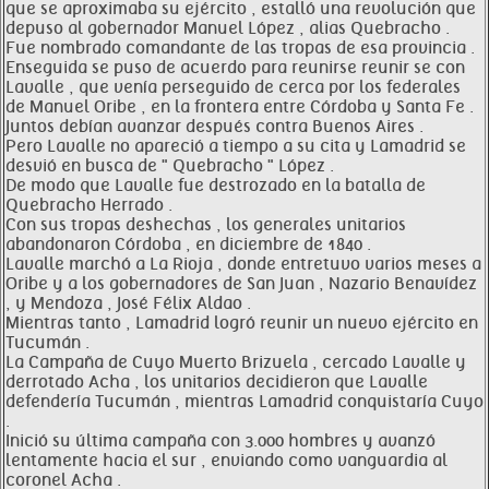
que se aproximaba su ejército , estalló una revolución que
depuso al gobernador Manuel López , alias Quebracho .
Fue nombrado comandante de las tropas de esa provincia .
Enseguida se puso de acuerdo para reunirse reunir se con
Lavalle , que venía perseguido de cerca por los federales
de Manuel Oribe , en la frontera entre Córdoba y Santa Fe .
Juntos debían avanzar después contra Buenos Aires .
Pero Lavalle no apareció a tiempo a su cita y Lamadrid se
desvió en busca de " Quebracho " López .
De modo que Lavalle fue destrozado en la batalla de
Quebracho Herrado .
Con sus tropas deshechas , los generales unitarios
abandonaron Córdoba , en diciembre de 1840 .
Lavalle marchó a La Rioja , donde entretuvo varios meses a
Oribe y a los gobernadores de San Juan , Nazario Benavídez
, y Mendoza , José Félix Aldao .
Mientras tanto , Lamadrid logró reunir un nuevo ejército en
Tucumán .
La Campaña de Cuyo Muerto Brizuela , cercado Lavalle y
derrotado Acha , los unitarios decidieron que Lavalle
defendería Tucumán , mientras Lamadrid conquistaría Cuyo
.
Inició su última campaña con 3.000 hombres y avanzó
lentamente hacia el sur , enviando como vanguardia al
coronel Acha .