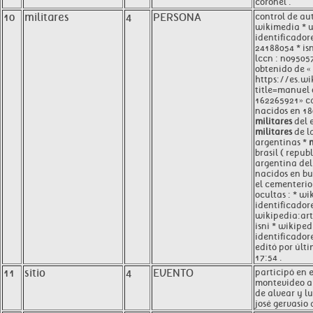
coronel .
10
militares
4
PERSONA
control de au
wikimedia * w
identificadore
24188054 * is
lccn : no9505
obtenido de «
https://es.w
title=manuel
162265921» ca
nacidos en 180
militares
del e
militares
de la
argentinas *
m
brasil ( repub
argentina del 
nacidos en bu
el cementerio
ocultas : * wi
identificadore
wikipedia:art
isni * wikiped
identificadore
editó por últi
17:54 .
11
sitio
4
EVENTO
participó en 
montevideo a 
de alvear y l
josé gervasio 