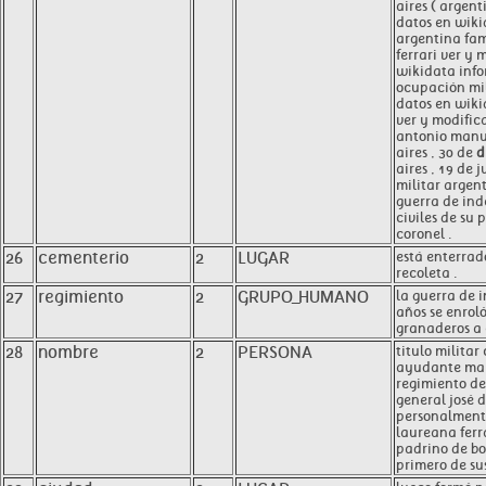
aires ( argent
datos en wik
argentina fa
ferrari ver y 
wikidata info
ocupación mil
datos en wiki
ver y modific
antonio manue
aires , 30 de
d
aires , 19 de j
militar argen
guerra de ind
civiles de su 
coronel .
26
cementerio
2
LUGAR
está enterrad
recoleta .
27
regimiento
2
GRUPO_HUMANO
la guerra de 
años se enrol
granaderos a 
28
nombre
2
PERSONA
titulo militar
ayudante may
regimiento de
general josé d
personalmente
laureana ferr
padrino de bo
primero de sus