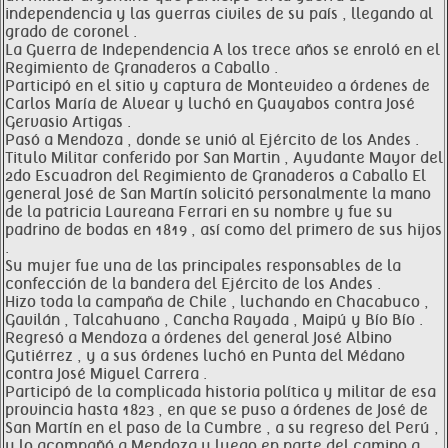
independencia y las guerras civiles de su país , llegando al
grado de coronel .
La Guerra de Independencia A los trece años se enroló en el
Regimiento de Granaderos a Caballo .
Participó en el sitio y captura de Montevideo a órdenes de
Carlos María de Alvear y luchó en Guayabos contra José
Gervasio Artigas .
Pasó a Mendoza , donde se unió al Ejército de los Andes .
Titulo Militar conferido por San Martin , Ayudante Mayor del
2do Escuadron del Regimiento de Granaderos a Caballo El
general José de San Martín solicitó personalmente la mano
de la patricia Laureana Ferrari en su nombre y fue su
padrino de bodas en 1819 , así como del primero de sus hijos
.
Su mujer fue una de las principales responsables de la
confección de la bandera del Ejército de los Andes .
Hizo toda la campaña de Chile , luchando en Chacabuco ,
Gavilán , Talcahuano , Cancha Rayada , Maipú y Bío Bío .
Regresó a Mendoza a órdenes del general José Albino
Gutiérrez , y a sus órdenes luchó en Punta del Médano
contra José Miguel Carrera .
Participó de la complicada historia política y militar de esa
provincia hasta 1823 , en que se puso a órdenes de José de
San Martín en el paso de la Cumbre , a su regreso del Perú ,
y lo acompañó a Mendoza y luego en parte del camino a