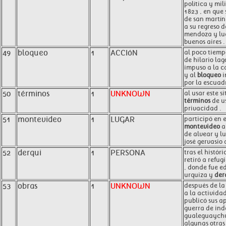
política y mil
1823 , en que 
de san martín
a su regreso 
mendoza y lu
buenos aires .
49
bloqueo
1
ACCIóN
al poco tiemp
de hilario lago
impuso a la ca
y al
bloqueo
i
por la escuadr
50
términos
1
UNKNOWN
al usar este s
términos
de us
privacidad .
51
montevideo
1
LUGAR
participó en e
montevideo
a
de alvear y l
josé gervasio 
52
derqui
1
PERSONA
tras el históri
retiró a refug
, donde fue e
urquiza y
der
53
obras
1
UNKNOWN
después de la
a la actividad
publicó sus ap
guerra de in
gualeguaychú 
algunas otra