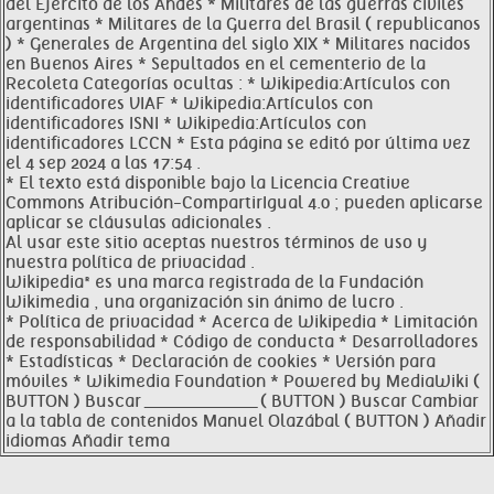
del Ejército de los Andes * Militares de las guerras civiles
argentinas * Militares de la Guerra del Brasil ( republicanos
) * Generales de Argentina del siglo XIX * Militares nacidos
en Buenos Aires * Sepultados en el cementerio de la
Recoleta Categorías ocultas : * Wikipedia:Artículos con
identificadores VIAF * Wikipedia:Artículos con
identificadores ISNI * Wikipedia:Artículos con
identificadores LCCN * Esta página se editó por última vez
el 4 sep 2024 a las 17:54 .
* El texto está disponible bajo la Licencia Creative
Commons Atribución-CompartirIgual 4.0 ; pueden aplicarse
aplicar se cláusulas adicionales .
Al usar este sitio aceptas nuestros términos de uso y
nuestra política de privacidad .
Wikipedia® es una marca registrada de la Fundación
Wikimedia , una organización sin ánimo de lucro .
* Política de privacidad * Acerca de Wikipedia * Limitación
de responsabilidad * Código de conducta * Desarrolladores
* Estadísticas * Declaración de cookies * Versión para
móviles * Wikimedia Foundation * Powered by MediaWiki (
BUTTON ) Buscar ____________________ ( BUTTON ) Buscar Cambiar
a la tabla de contenidos Manuel Olazábal ( BUTTON ) Añadir
idiomas Añadir tema