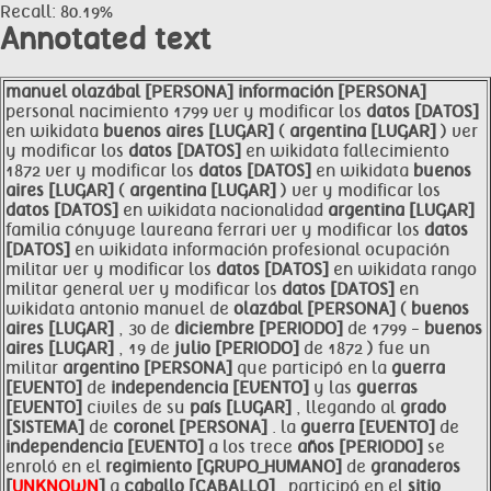
Recall: 80.19%
Annotated text
manuel
olazábal [PERSONA]
información [PERSONA]
personal nacimiento 1799 ver y modificar los
datos [DATOS]
en wikidata
buenos aires [LUGAR]
(
argentina [LUGAR]
) ver
y modificar los
datos [DATOS]
en wikidata fallecimiento
1872 ver y modificar los
datos [DATOS]
en wikidata
buenos
aires [LUGAR]
(
argentina [LUGAR]
) ver y modificar los
datos [DATOS]
en wikidata nacionalidad
argentina [LUGAR]
familia cónyuge laureana ferrari ver y modificar los
datos
[DATOS]
en wikidata información profesional ocupación
militar ver y modificar los
datos [DATOS]
en wikidata rango
militar general ver y modificar los
datos [DATOS]
en
wikidata antonio manuel de
olazábal [PERSONA]
(
buenos
aires [LUGAR]
, 30 de
diciembre [PERIODO]
de 1799 -
buenos
aires [LUGAR]
, 19 de
julio [PERIODO]
de 1872 ) fue un
militar
argentino [PERSONA]
que participó en la
guerra
[EVENTO]
de
independencia [EVENTO]
y las
guerras
[EVENTO]
civiles de su
país [LUGAR]
, llegando al
grado
[SISTEMA]
de
coronel [PERSONA]
. la
guerra [EVENTO]
de
independencia [EVENTO]
a los trece
años [PERIODO]
se
enroló en el
regimiento [GRUPO_HUMANO]
de
granaderos
[
UNKNOWN
]
a
caballo [CABALLO]
. participó en el
sitio