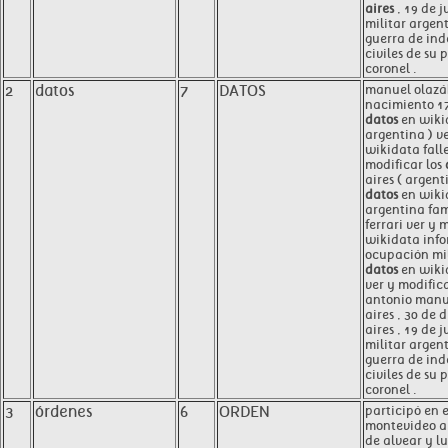
aires
, 19 de j
militar argen
guerra de ind
civiles de su 
coronel .
2
datos
7
DATOS
manuel olazá
nacimiento 17
datos
en wikid
argentina ) v
wikidata fall
modificar los
aires ( argent
datos
en wiki
argentina fa
ferrari ver y 
wikidata info
ocupación mil
datos
en wiki
ver y modific
antonio manue
aires , 30 de 
aires , 19 de j
militar argen
guerra de ind
civiles de su 
coronel .
3
órdenes
6
ORDEN
participó en e
montevideo 
de alvear y l