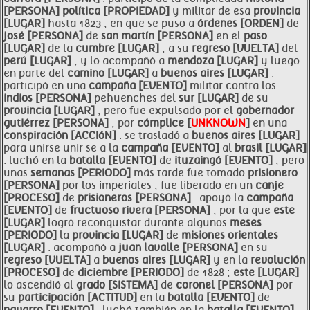
[PERSONA]
política [PROPIEDAD]
y militar de esa
provincia
[LUGAR]
hasta 1823 , en que se puso a
órdenes [ORDEN]
de
josé [PERSONA]
de
san martín [PERSONA]
en el
paso
[LUGAR]
de la
cumbre [LUGAR]
, a su
regreso [VUELTA]
del
perú [LUGAR]
, y lo acompañó a
mendoza [LUGAR]
y luego
en parte del
camino [LUGAR]
a
buenos aires [LUGAR]
.
participó en una
campaña [EVENTO]
militar contra los
indios [PERSONA]
pehuenches del
sur [LUGAR]
de su
provincia [LUGAR]
, pero fue expulsado por el
gobernador
gutiérrez [PERSONA]
, por
cómplice [
UNKNOWN
]
en una
conspiración [ACCIóN]
. se trasladó a
buenos aires [LUGAR]
para unirse unir se a la
campaña [EVENTO]
al
brasil [LUGAR]
. luchó en la
batalla [EVENTO]
de
ituzaingó [EVENTO]
, pero
unas
semanas [PERIODO]
más tarde fue tomado
prisionero
[PERSONA]
por los imperiales ; fue liberado en un
canje
[PROCESO]
de
prisioneros [PERSONA]
. apoyó la
campaña
[EVENTO]
de
fructuoso
rivera [PERSONA]
, por la que
este
[LUGAR]
logró reconquistar durante algunos
meses
[PERIODO]
la
provincia [LUGAR]
de
misiones orientales
[LUGAR]
. acompañó a
juan
lavalle [PERSONA]
en su
regreso [VUELTA]
a
buenos aires [LUGAR]
y en la
revolución
[PROCESO]
de
diciembre [PERIODO]
de 1828 ;
este [LUGAR]
lo ascendió al
grado [SISTEMA]
de
coronel [PERSONA]
por
su
participación [ACTITUD]
en la
batalla [EVENTO]
de