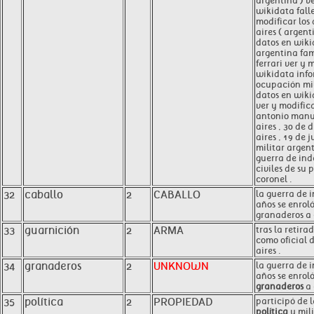
argentina ) ve
wikidata fall
modificar los
aires ( argent
datos en wik
argentina fa
ferrari ver y 
wikidata info
ocupación mil
datos en wiki
ver y modific
antonio manue
aires , 30 de 
aires , 19 de j
militar argen
guerra de ind
civiles de su 
coronel .
32
caballo
2
CABALLO
la guerra de 
años se enrol
granaderos a
33
guarnición
2
ARMA
tras la retira
como oficial 
aires .
34
granaderos
2
UNKNOWN
la guerra de 
años se enrol
granaderos
a 
35
política
2
PROPIEDAD
participó de 
política
y mili