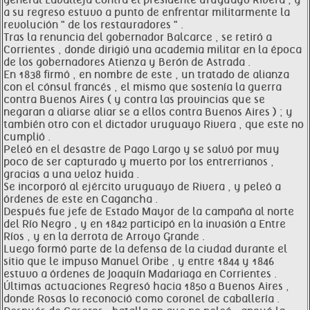
general Lavalleja contra el presidente uruguayo Rivera , y
a su regreso estuvo a punto de enfrentar militarmente la
revolución " de los restauradores " .
Tras la renuncia del gobernador Balcarce , se retiró a
Corrientes , donde dirigió una academia militar en la época
de los gobernadores Atienza y Berón de Astrada .
En 1838 firmó , en nombre de este , un tratado de alianza
con el cónsul francés , el mismo que sostenía la guerra
contra Buenos Aires ( y contra las provincias que se
negaran a aliarse aliar se a ellos contra Buenos Aires ) ; y
también otro con el dictador uruguayo Rivera , que este no
cumplió .
Peleó en el desastre de Pago Largo y se salvó por muy
poco de ser capturado y muerto por los entrerrianos ,
gracias a una veloz huida .
Se incorporó al ejército uruguayo de Rivera , y peleó a
órdenes de este en Cagancha .
Después fue jefe de Estado Mayor de la campaña al norte
del Río Negro , y en 1842 participó en la invasión a Entre
Ríos , y en la derrota de Arroyo Grande .
Luego formó parte de la defensa de la ciudad durante el
sitio que le impuso Manuel Oribe , y entre 1844 y 1846
estuvo a órdenes de Joaquín Madariaga en Corrientes .
Últimas actuaciones Regresó hacia 1850 a Buenos Aires ,
donde Rosas lo reconoció como coronel de caballería .