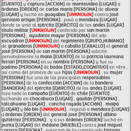
[EVENTO]
y
captura [ACCIóN]
de
montevideo [LUGAR]
a
órdenes [ORDEN]
de
carlos maría [PERSONA]
de
alvear
[LUGAR]
y luchó en
guayabos [
UNKNOWN
]
contra
josé
gervasio artigas [PERSONA]
. pasó a
mendoza [LUGAR]
,
donde se unió al
ejército [EJéRCITO]
de los
andes [LUGAR]
.
titulo militar [
UNKNOWN
]
conferido por
san martin
[PERSONA]
,
ayudante mayor [PERSONA]
del 2do
escuadron [
UNKNOWN
]
del
regimiento [GRUPO_HUMANO]
de
granaderos [
UNKNOWN
]
a
caballo [CABALLO]
el
general
josé [PERSONA]
de
san martín [PERSONA]
solicitó
personalmente la
mano [EVENTO]
de la
patricia laureana
ferrari [PERSONA]
en su
nombre [PERSONA]
y fue su
padrino [PERSONA]
de
bodas [ESTADO_COGNITIVO]
en 1819 ,
así como del primero de sus
hijos [
UNKNOWN
]
. su
mujer
[PERSONA]
fue una de las principales
responsables
[PERSONA]
de la
confección [ACCIóN]
de la
bandera
[BANDERA]
del
ejército [EJéRCITO]
de los
andes [LUGAR]
.
hizo toda la
campaña [EVENTO]
de
chile [EVENTO]
,
luchando en
chacabuco [LUGAR]
,
gavilán [PERSONA]
,
talcahuano [LUGAR]
,
cancha rayada [ACCIóN]
,
maipú
[LUGAR]
y
bío bío [
UNKNOWN
]
. regresó a
mendoza [LUGAR]
a
órdenes [ORDEN]
del
general
josé [PERSONA]
albino
gutiérrez [PERSONA]
, y a sus
órdenes [ORDEN]
luchó en
punta [LUGAR]
del
médano [MUEBLE]
contra
josé miguel
carrera [PERSONA]
. participó de la complicada
historia