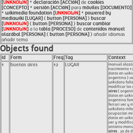
[
UNKNOWN
]
*
declaración [ACCIóN]
de
cookies
[CONCEPTO]
*
versión [ACCIóN]
para
móviles [DOCUMENTO]
*
wikimedia foundation [
UNKNOWN
]
*
powered by
mediawiki [LUGAR]
(
button [PERSONA]
)
buscar
[
UNKNOWN
]
(
button [PERSONA]
)
buscar cambiar
[
UNKNOWN
]
a la
tabla [PROCESO]
de
contenidos manuel
olazábal [PERSONA]
(
button [PERSONA]
) añadir idiomas
añadir tema
Objects found
Id
Form
Freq
Tag
Context
1
buenos aires
12
LUGAR
manuel olazá
nacimiento 17
datos en wik
argentina ) ve
wikidata fall
modificar los
aires
( argenti
datos en wik
argentina fa
ferrari ver y 
wikidata info
ocupación mil
datos en wiki
ver y modific
antonio manu
aires
, 30 de 