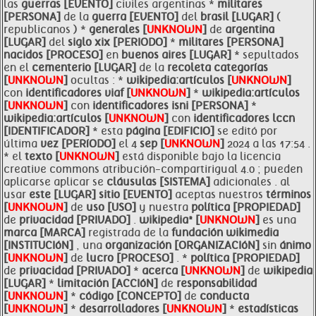
las
guerras [EVENTO]
civiles argentinas *
militares
[PERSONA]
de la
guerra [EVENTO]
del
brasil [LUGAR]
(
republicanos ) *
generales [
UNKNOWN
]
de
argentina
[LUGAR]
del
siglo xix [PERIODO]
*
militares [PERSONA]
nacidos [PROCESO]
en
buenos aires [LUGAR]
* sepultados
en el
cementerio [LUGAR]
de la
recoleta categorías
[
UNKNOWN
]
ocultas : *
wikipedia:artículos [
UNKNOWN
]
con
identificadores
viaf [
UNKNOWN
]
*
wikipedia:artículos
[
UNKNOWN
]
con
identificadores
isni [PERSONA]
*
wikipedia:artículos [
UNKNOWN
]
con
identificadores lccn
[IDENTIFICADOR]
* esta
página [EDIFICIO]
se editó por
última
vez [PERíODO]
el 4
sep [
UNKNOWN
]
2024 a las 17:54 .
* el
texto [
UNKNOWN
]
está disponible bajo la licencia
creative commons atribución-compartirigual 4.0 ; pueden
aplicarse aplicar se
cláusulas [SISTEMA]
adicionales . al
usar
este [LUGAR]
sitio [EVENTO]
aceptas nuestros
términos
[
UNKNOWN
]
de
uso [USO]
y nuestra
política [PROPIEDAD]
de
privacidad [PRIVADO]
.
wikipedia® [
UNKNOWN
]
es una
marca [MARCA]
registrada de la
fundación wikimedia
[INSTITUCIóN]
, una
organización [ORGANIZACIóN]
sin
ánimo
[
UNKNOWN
]
de
lucro [PROCESO]
. *
política [PROPIEDAD]
de
privacidad [PRIVADO]
*
acerca [
UNKNOWN
]
de
wikipedia
[LUGAR]
*
limitación [ACCIóN]
de
responsabilidad
[
UNKNOWN
]
*
código [CONCEPTO]
de
conducta
[
UNKNOWN
]
*
desarrolladores [
UNKNOWN
]
*
estadísticas