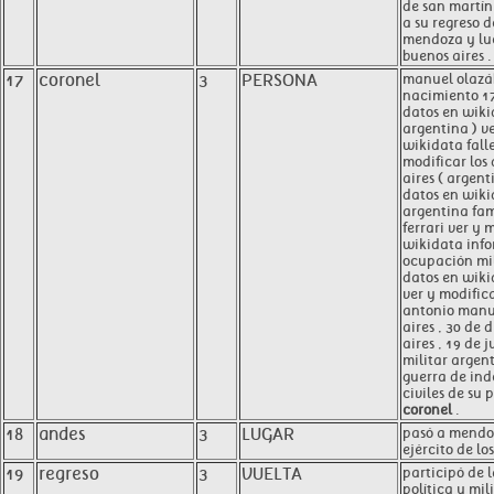
de san martín
a su regreso 
mendoza y lu
buenos aires .
17
coronel
3
PERSONA
manuel olazá
nacimiento 17
datos en wiki
argentina ) ve
wikidata fall
modificar los
aires ( argent
datos en wik
argentina fa
ferrari ver y 
wikidata info
ocupación mil
datos en wiki
ver y modific
antonio manue
aires , 30 de 
aires , 19 de j
militar argen
guerra de ind
civiles de su 
coronel
.
18
andes
3
LUGAR
pasó a mendoz
ejército de lo
19
regreso
3
VUELTA
participó de 
política y mil