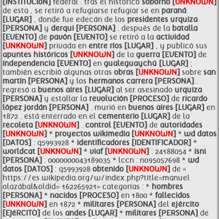
[INSTITUCIóN]
federal . tras el histórico
soborno [
UNKNOWN
]
de esta , se retiró a refugiarse refugiar se en
paraná
[LUGAR]
, donde fue edecán de los
presidentes
urquiza
[PERSONA]
y
derqui [PERSONA]
. después de la
batalla
[EVENTO]
de
pavón [EVENTO]
se retiró a la
actividad
[
UNKNOWN
]
privada en
entre
ríos [LUGAR]
, y publicó sus
apuntes históricos [
UNKNOWN
]
de la
guerra [EVENTO]
de
independencia [EVENTO]
en
gualeguaychú [LUGAR]
;
también escribió algunas otras
obras [
UNKNOWN
]
sobre
san
martín [PERSONA]
y los
hermanos carrera [PERSONA]
.
regresó a
buenos aires [LUGAR]
al ser asesinado
urquiza
[PERSONA]
y estallar la
revolución [PROCESO]
de
ricardo
lópez jordán [PERSONA]
. murió en
buenos aires [LUGAR]
en
1872 . está enterrado en el
cementerio [LUGAR]
de la
recoleta [
UNKNOWN
]
.
control [EVENTO]
de
autoridades
[
UNKNOWN
]
*
proyectos wikimedia [
UNKNOWN
]
*
wd
datos
[DATOS]
: q5993928 *
identificadores [IDENTIFICADOR]
*
worldcat [
UNKNOWN
]
*
viaf [
UNKNOWN
]
: 24188054 *
isni
[PERSONA]
: 0000000043189035 * lccn : no95057698 *
wd
datos [DATOS]
: q5993928
obtenido [
UNKNOWN
]
de «
https://es.wikipedia.org/w/index.php?title=manuel
olazábal&oldid= 162265921» categorías : *
hombres
[PERSONA]
*
nacidos [PROCESO]
en 1800 *
fallecidos
[
UNKNOWN
]
en 1872 *
militares [PERSONA]
del
ejército
[EJéRCITO]
de los
andes [LUGAR]
*
militares [PERSONA]
de