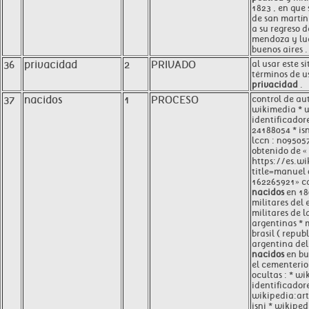
1823 , en que 
de san martín
a su regreso 
mendoza y lu
buenos aires .
36
privacidad
2
PRIVADO
al usar este s
términos de u
privacidad
.
37
nacidos
1
PROCESO
control de au
wikimedia * w
identificadore
24188054 * is
lccn : no9505
obtenido de «
https://es.w
title=manuel
162265921» ca
nacidos
en 180
militares del 
militares de l
argentinas * m
brasil ( repub
argentina del 
nacidos
en bu
el cementerio
ocultas : * wi
identificadore
wikipedia:art
isni * wikiped