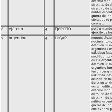
antonio manue
aires , 30 de 
aires , 19 de j
militar argen
guerra
de ind
civiles de su 
coronel .
8
ejército
4
EJéRCITO
pasó a mendoz
ejército
de los
9
argentina
4
LUGAR
manuel olazá
nacimiento 17
datos en wiki
argentina
) v
wikidata fall
modificar los
aires (
argent
datos en wik
argentina
fam
ferrari ver y 
wikidata info
ocupación mil
datos en wiki
ver y modific
antonio manue
aires , 30 de 
aires , 19 de j
militar argen
guerra de ind
civiles de su 