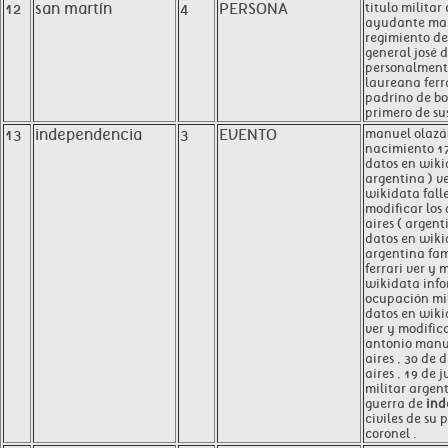
12
san martín
4
PERSONA
titulo militar
ayudante may
regimiento de
general josé 
personalmente
laureana ferr
padrino de bo
primero de sus
13
independencia
3
EVENTO
manuel olazá
nacimiento 17
datos en wiki
argentina ) ve
wikidata fall
modificar los
aires ( argent
datos en wik
argentina fa
ferrari ver y 
wikidata info
ocupación mil
datos en wiki
ver y modific
antonio manue
aires , 30 de 
aires , 19 de j
militar argen
guerra de
ind
civiles de su 
coronel .