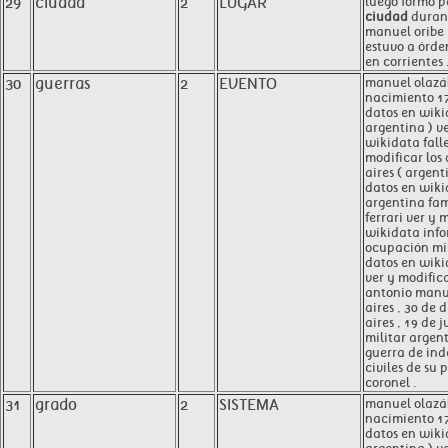
29
ciudad
2
LUGAR
luego formó p
ciudad
durant
manuel oribe 
estuvo a órde
en corrientes 
30
guerras
2
EVENTO
manuel olazá
nacimiento 17
datos en wiki
argentina ) ve
wikidata fall
modificar los
aires ( argent
datos en wik
argentina fa
ferrari ver y 
wikidata info
ocupación mil
datos en wiki
ver y modific
antonio manue
aires , 30 de 
aires , 19 de j
militar argen
guerra de in
civiles de su 
coronel .
31
grado
2
SISTEMA
manuel olazá
nacimiento 17
datos en wiki