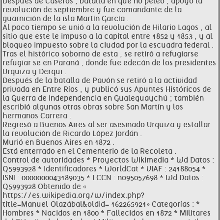
Después de Caseros , batalla en que no peleó , apoyó la
revolución de septiembre y fue comandante de la
guarnición de la isla Martín García .
Al poco tiempo se unió a la revolución de Hilario Lagos , al
sitio que este le impuso a la capital entre 1852 y 1853 , y al
bloqueo impuesto sobre la ciudad por la escuadra federal .
Tras el histórico soborno de esta , se retiró a refugiarse
refugiar se en Paraná , donde fue edecán de los presidentes
Urquiza y Derqui .
Después de la batalla de Pavón se retiró a la actividad
privada en Entre Ríos , y publicó sus Apuntes Históricos de
la Guerra de Independencia en Gualeguaychú ; también
escribió algunas otras obras sobre San Martín y los
hermanos Carrera .
Regresó a Buenos Aires al ser asesinado Urquiza y estallar
la revolución de Ricardo López Jordán .
Murió en Buenos Aires en 1872 .
Está enterrado en el Cementerio de la Recoleta .
Control de autoridades * Proyectos Wikimedia * Wd Datos :
Q5993928 * Identificadores * WorldCat * VIAF : 24188054 *
ISNI : 0000000043189035 * LCCN : no95057698 * Wd Datos :
Q5993928 Obtenido de «
https://es.wikipedia.org/w/index.php?
title=Manuel_Olazábal&oldid= 162265921» Categorías : *
Hombres * Nacidos en 1800 * Fallecidos en 1872 * Militares