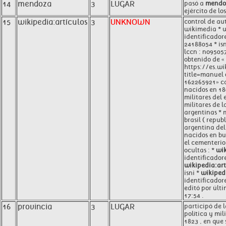
14
mendoza
3
LUGAR
pasó a
mendo
ejército de lo
15
wikipedia:artículos
3
UNKNOWN
control de au
wikimedia * w
identificadore
24188054 * is
lccn : no9505
obtenido de «
https://es.w
title=manuel
162265921» ca
nacidos en 180
militares del 
militares de l
argentinas * m
brasil ( repub
argentina del 
nacidos en bu
el cementerio
ocultas : *
wik
identificadore
wikipedia:art
isni *
wikipedi
identificadore
editó por últi
17:54 .
16
provincia
3
LUGAR
participó de 
política y mil
1823 , en que 