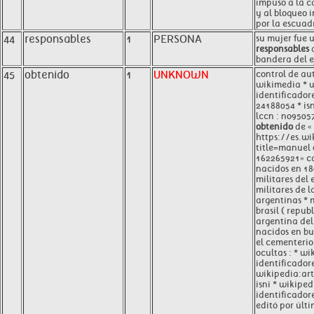
impuso a la ca
y al bloqueo 
por la escuadr
44
responsables
1
PERSONA
su mujer fue 
responsables
d
bandera del ej
45
obtenido
1
UNKNOWN
control de au
wikimedia * w
identificadore
24188054 * is
lccn : no9505
obtenido
de «
https://es.w
title=manuel
162265921» ca
nacidos en 180
militares del 
militares de l
argentinas * m
brasil ( repub
argentina del 
nacidos en bu
el cementerio
ocultas : * wi
identificadore
wikipedia:art
isni * wikiped
identificadore
editó por últi