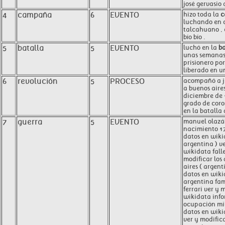
josé gervasio 
4
campaña
6
EVENTO
hizo toda la
c
luchando en c
talcahuano ,
bío bío .
5
batalla
5
EVENTO
luchó en la
ba
unas semanas
prisionero por
liberado en un
6
revolución
5
PROCESO
acompañó a ju
a buenos aire
diciembre de 1
grado de coro
en la batalla 
7
guerra
5
EVENTO
manuel olazá
nacimiento 17
datos en wiki
argentina ) ve
wikidata fall
modificar los
aires ( argent
datos en wik
argentina fa
ferrari ver y 
wikidata info
ocupación mil
datos en wiki
ver y modific