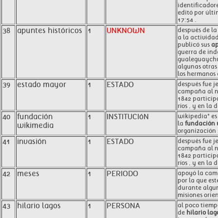
identificadore
editó por últi
17:54 .
38
apuntes históricos
1
UNKNOWN
después de la
a la actividad
publicó sus
ap
guerra de in
gualeguaychú 
algunas otras
los hermanos 
39
estado mayor
1
ESTADO
después fue j
campaña al no
1842 particip
ríos , y en la
40
fundación
1
INSTITUCIóN
wikipedia® es
la
fundación 
wikimedia
organización 
41
invasión
1
ESTADO
después fue j
campaña al no
1842 particip
ríos , y en la
42
meses
1
PERIODO
apoyó la camp
por la que est
durante algu
misiones orien
43
hilario lagos
1
PERSONA
al poco tiemp
de
hilario lag