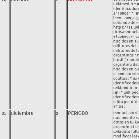
wikimedia *
w
identificadore
24188054 * is
lccn : no9505
obtenido de «
https://es.w
title=manuel
162265921» ca
nacidos en 180
militares del 
militares de l
argentinas * m
brasil ( repub
argentina del 
nacidos en bu
el cementerio
ocultas : * wi
identificadore
wikipedia:art
isni * wikiped
identificadore
editó por últi
17:54 .
25
diciembre
2
PERIODO
manuel olazá
nacimiento 17
datos en wiki
argentina ) ve
wikidata fall
modificar los