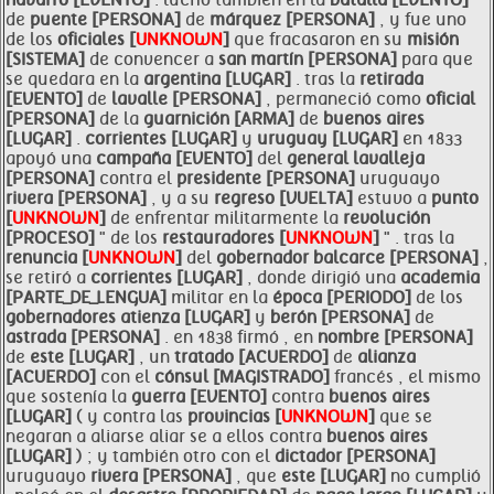
navarro [EVENTO]
. luchó también en la
batalla [EVENTO]
de
puente [PERSONA]
de
márquez [PERSONA]
, y fue uno
de los
oficiales [
UNKNOWN
]
que fracasaron en su
misión
[SISTEMA]
de convencer a
san martín [PERSONA]
para que
se quedara en la
argentina [LUGAR]
. tras la
retirada
[EVENTO]
de
lavalle [PERSONA]
, permaneció como
oficial
[PERSONA]
de la
guarnición [ARMA]
de
buenos aires
[LUGAR]
.
corrientes [LUGAR]
y
uruguay [LUGAR]
en 1833
apoyó una
campaña [EVENTO]
del
general lavalleja
[PERSONA]
contra el
presidente [PERSONA]
uruguayo
rivera [PERSONA]
, y a su
regreso [VUELTA]
estuvo a
punto
[
UNKNOWN
]
de enfrentar militarmente la
revolución
[PROCESO]
" de los
restauradores [
UNKNOWN
]
" . tras la
renuncia [
UNKNOWN
]
del
gobernador balcarce [PERSONA]
,
se retiró a
corrientes [LUGAR]
, donde dirigió una
academia
[PARTE_DE_LENGUA]
militar en la
época [PERIODO]
de los
gobernadores atienza [LUGAR]
y
berón [PERSONA]
de
astrada [PERSONA]
. en 1838 firmó , en
nombre [PERSONA]
de
este [LUGAR]
, un
tratado [ACUERDO]
de
alianza
[ACUERDO]
con el
cónsul [MAGISTRADO]
francés , el mismo
que sostenía la
guerra [EVENTO]
contra
buenos aires
[LUGAR]
( y contra las
provincias [
UNKNOWN
]
que se
negaran a aliarse aliar se a ellos contra
buenos aires
[LUGAR]
) ; y también otro con el
dictador [PERSONA]
uruguayo
rivera [PERSONA]
, que
este [LUGAR]
no cumplió