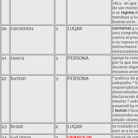
1823 , en que 
de san martín
a su
regreso
de
mendoza y lu
buenos aires .
20
corrientes
3
LUGAR
corrientes
y u
una campaña 
contra el pre
a su regreso 
militarmente l
restauradores 
21
rivera
3
PERSONA
apoyó la cam
por la que est
durante algun
misiones orien
22
button
3
PERSONA
* política de
wikipedia * l
responsabilid
desarrolladore
declaración d
móviles * wik
powered by m
(
button
) bus
contenidos m
añadir idiom
23
brasil
2
LUGAR
se trasladó a 
unir se a la 
24
wd datos
2
UNKNOWN
control de au