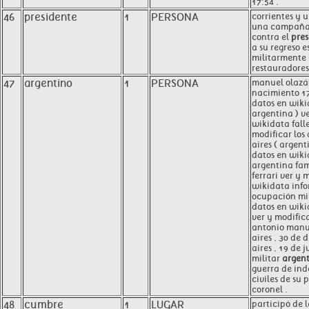
17:54 .
46
presidente
1
PERSONA
corrientes y 
una campaña 
contra el
pres
a su regreso 
militarmente l
restauradores 
47
argentino
1
PERSONA
manuel olazá
nacimiento 17
datos en wiki
argentina ) ve
wikidata fall
modificar los
aires ( argent
datos en wik
argentina fa
ferrari ver y 
wikidata info
ocupación mil
datos en wiki
ver y modific
antonio manue
aires , 30 de 
aires , 19 de j
militar
argen
guerra de ind
civiles de su 
coronel .
48
cumbre
1
LUGAR
participó de 