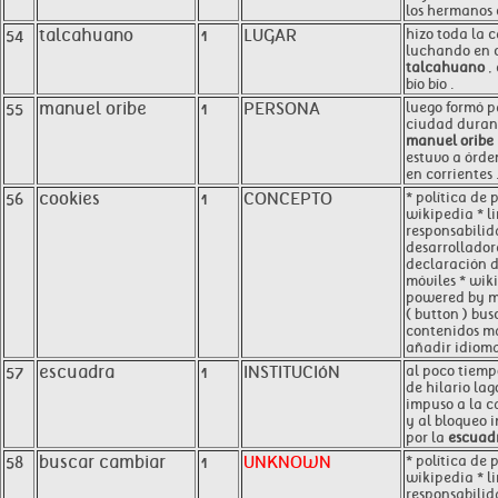
los hermanos 
54
talcahuano
1
LUGAR
hizo toda la 
luchando en c
talcahuano
,
bío bío .
55
manuel oribe
1
PERSONA
luego formó p
ciudad durant
manuel oribe
estuvo a órde
en corrientes 
56
cookies
1
CONCEPTO
* política de
wikipedia * l
responsabilid
desarrolladore
declaración 
móviles * wik
powered by me
( button ) bus
contenidos ma
añadir idiom
57
escuadra
1
INSTITUCIóN
al poco tiemp
de hilario lago
impuso a la ca
y al bloqueo 
por la
escuad
58
buscar cambiar
1
UNKNOWN
* política de
wikipedia * l
responsabilid