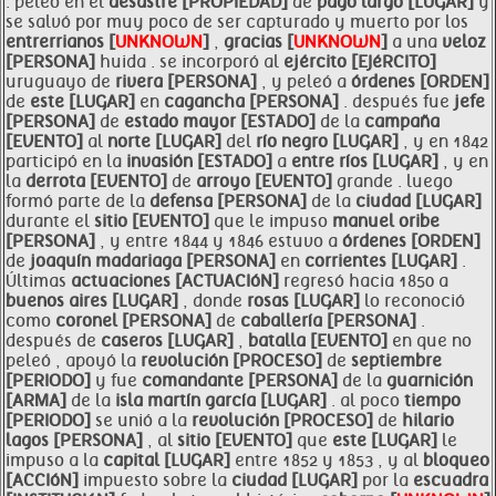
. peleó en el
desastre [PROPIEDAD]
de
pago largo [LUGAR]
y
se salvó por muy poco de ser capturado y muerto por los
entrerrianos [
UNKNOWN
]
,
gracias [
UNKNOWN
]
a una
veloz
[PERSONA]
huida . se incorporó al
ejército [EJéRCITO]
uruguayo de
rivera [PERSONA]
, y peleó a
órdenes [ORDEN]
de
este [LUGAR]
en
cagancha [PERSONA]
. después fue
jefe
[PERSONA]
de
estado mayor [ESTADO]
de la
campaña
[EVENTO]
al
norte [LUGAR]
del
río negro [LUGAR]
, y en 1842
participó en la
invasión [ESTADO]
a
entre
ríos [LUGAR]
, y en
la
derrota [EVENTO]
de
arroyo [EVENTO]
grande . luego
formó parte de la
defensa [PERSONA]
de la
ciudad [LUGAR]
durante el
sitio [EVENTO]
que le impuso
manuel oribe
[PERSONA]
, y entre 1844 y 1846 estuvo a
órdenes [ORDEN]
de
joaquín madariaga [PERSONA]
en
corrientes [LUGAR]
.
Últimas
actuaciones [ACTUACIóN]
regresó hacia 1850 a
buenos aires [LUGAR]
, donde
rosas [LUGAR]
lo reconoció
como
coronel [PERSONA]
de
caballería [PERSONA]
.
después de
caseros [LUGAR]
,
batalla [EVENTO]
en que no
peleó , apoyó la
revolución [PROCESO]
de
septiembre
[PERIODO]
y fue
comandante [PERSONA]
de la
guarnición
[ARMA]
de la
isla martín garcía [LUGAR]
. al poco
tiempo
[PERIODO]
se unió a la
revolución [PROCESO]
de
hilario
lagos [PERSONA]
, al
sitio [EVENTO]
que
este [LUGAR]
le
impuso a la
capital [LUGAR]
entre 1852 y 1853 , y al
bloqueo
[ACCIóN]
impuesto sobre la
ciudad [LUGAR]
por la
escuadra