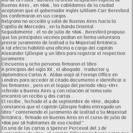
Río de la Plata , durante la breve ocupación inglesa de
Buenos Aires , en 1806 , los cabildantes de la ciudad
aceptaron que el gobernador inglés William Carr Beresford
los confirmaran en sus cargos .
Belgrano no accedió y salió de Buenos Aires hacia la
Capilla de Mercedes , en la Banda Oriental .
Seguidamente , el 10 de julio de 1806 , Beresford propuso
que los principales vecinos podían en forma voluntaria
prestar juramento de lealtad a Su Majestad Británica .
A tal efecto habilitó una oficina a cargo del capitán
Alexander Gillespie y un libro para registrar el respectivo
juramento .
Cincuenta y ocho personas firmaron el libro .
A principios del siglo XX , el abogado , traductor y
diplomático Carlos A . Aldao viajó al Foreign Office en
Londres para acceder al citado documento e identificar a
los firmantes , pero en el legajo del periodo 1803-1811
referido a Buenos Aires y con relación al tema solo
encontró un recibo y dos cartas .
El recibo , fechado el 4 de septiembre de 1810 , dejaba
constancia que el capitán Gillespie había entregado un
libro " conteniendo el juramento de lealtad a Su Majestad
Británica , firmado en Buenos Aires en el curso de julio de
1806 por 58 habitantes de esa ciudad " .
En una de las cartas a Spencer Perceval del 3 de