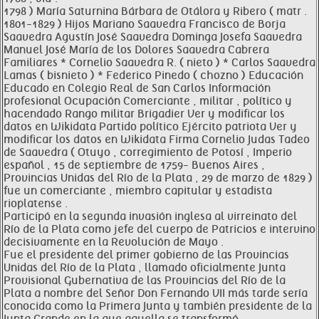
1798 ) María Saturnina Bárbara de Otálora y Ribero ( matr .
1801-1829 ) Hijos Mariano Saavedra Francisco de Borja
Saavedra Agustín José Saavedra Dominga Josefa Saavedra
Manuel José María de los Dolores Saavedra Cabrera
Familiares * Cornelio Saavedra R. ( nieto ) * Carlos Saavedra
Lamas ( bisnieto ) * Federico Pinedo ( chozno ) Educación
Educado en Colegio Real de San Carlos Información
profesional Ocupación Comerciante , militar , político y
hacendado Rango militar Brigadier Ver y modificar los
datos en Wikidata Partido político Ejército patriota Ver y
modificar los datos en Wikidata Firma Cornelio Judas Tadeo
de Saavedra ( Otuyo , corregimiento de Potosí , Imperio
español , 15 de septiembre de 1759- Buenos Aires ,
Provincias Unidas del Río de la Plata , 29 de marzo de 1829 )
fue un comerciante , miembro capitular y estadista
rioplatense .
Participó en la segunda invasión inglesa al virreinato del
Río de la Plata como jefe del cuerpo de Patricios e intervino
decisivamente en la Revolución de Mayo .
Fue el presidente del primer gobierno de las Provincias
Unidas del Río de la Plata , llamado oficialmente Junta
Provisional Gubernativa de las Provincias del Río de la
Plata a nombre del Señor Don Fernando VII más tarde sería
conocida como la Primera Junta y también presidente de la