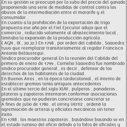
En su gestión se preocupó por la suba del precio del ganado
proponiendo una serie de medidas de control contra los
abusos de la intermediación entre el matarife y el
consumidor .
En cuanto a la prohibición de la exportación de trigo
propuesta ese año por el Fiel Ejecutor adujo que el
comercio , reducido solamente al abastecimiento local ,
limitaba la expansión de la producción agrícola .
( AGN , IX , 20.32 ) En 1798 , por orden del cabildo , Saavedra
tuvo que reemplazar transitoriamente al regidor Francisco
Antonio Beláustegui .
Síndico procurador general En la reunión del Cabildo del
primero de enero de 1799 , Cornelio Saavedra fue nombrado
síndico procurador general , es decir , defensor de los
derechos de los habitantes de la ciudad .
En Buenos Aires , en la época tardocolonial , el intento de
establecer gremios tenía antiguos antecedentes .
En el último tercio del siglo XVIII , pulperos , panaderos ,
plateros y zapateros intentaron conformar asociaciones
gremiales que no pudieron concretarse concretar se .
A fines de julio de 1780 , el virrey Vértíz , ordenó la
agremiación de artistas y oficiales mecánicos sin tener
éxito .
En 1788 , los maestros zapateros , basándose basando se en
el estado ruinoso del oficio debido a la falta de oficiales y