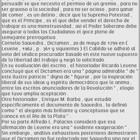
persuadir se que necesita el permiso de un gremio , para no
ser gravoso a la sociedad , para no ser ocioso , para ganar
de comer , es un delirio ; decir que la Suprema Potestad ,
que es el Príncipe , es el que debe vender el derecho de
trabajar es una monstruosidad ; así el Poder Soberano debe
asegurar a todos los Ciudadanos el goce pleno de
semejante prerrogativa .
Cornelio Saavedra , Dictamen , 20 de mayo de 1799 en (
Levene , 1962 , p . 361 y siguientes ) El Cabildo se adhirió al
voto del sindico procurador basado en este nuevo supuesto
de la libertad del trabajo y negó lo solicitado .
En su evaluación del escrito , el historiador Ricardo Levene
concluyó que el Dictamen era una " página admirable " de "
este ilustre patricio " digna de " figurar , por la inspiración
liberal de sus ideas y espíritu democrático que le anima ,
entre los escritos anunciadores de la Revolución " , elogio
que tuvo amplia aceptación .
Otro historiador , Enrique M. Barba , que estudió
específicamente el documento de Saavedra , lo definió
como " el alegato más brillante y conceptuoso que se
conoce en el Río de la Plata " .
Por su parte Alfredo L. Palacios consideró que esa
afirmación de Levene era una " evidente exageración " .
Sin embargo , análisis exhaustivos posteriores demostraron
que el Dictamen no fue redactado por Saavedra sino por el