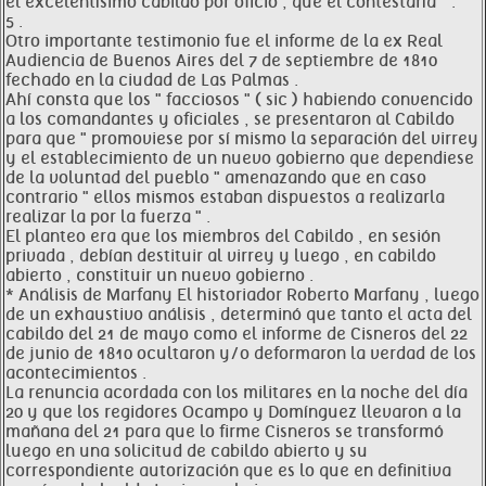
el excelentísimo cabildo por oficio , que él contestaría " .
5 .
Otro importante testimonio fue el informe de la ex Real
Audiencia de Buenos Aires del 7 de septiembre de 1810
fechado en la ciudad de Las Palmas .
Ahí consta que los " facciosos " ( sic ) habiendo convencido
a los comandantes y oficiales , se presentaron al Cabildo
para que " promoviese por sí mismo la separación del virrey
y el establecimiento de un nuevo gobierno que dependiese
de la voluntad del pueblo " amenazando que en caso
contrario " ellos mismos estaban dispuestos a realizarla
realizar la por la fuerza " .
El planteo era que los miembros del Cabildo , en sesión
privada , debían destituir al virrey y luego , en cabildo
abierto , constituir un nuevo gobierno .
* Análisis de Marfany El historiador Roberto Marfany , luego
de un exhaustivo análisis , determinó que tanto el acta del
cabildo del 21 de mayo como el informe de Cisneros del 22
de junio de 1810 ocultaron y/o deformaron la verdad de los
acontecimientos .
La renuncia acordada con los militares en la noche del día
20 y que los regidores Ocampo y Domínguez llevaron a la
mañana del 21 para que lo firme Cisneros se transformó
luego en una solicitud de cabildo abierto y su
correspondiente autorización que es lo que en definitiva