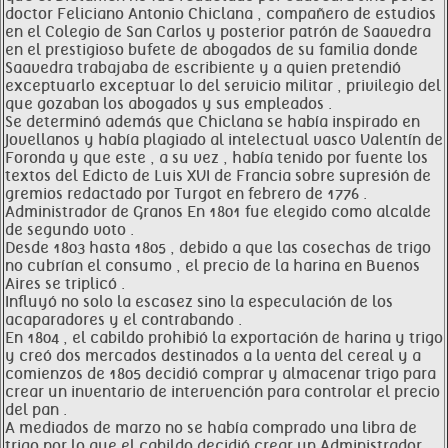
doctor Feliciano Antonio Chiclana , compañero de estudios
en el Colegio de San Carlos y posterior patrón de Saavedra
en el prestigioso bufete de abogados de su familia donde
Saavedra trabajaba de escribiente y a quien pretendió
exceptuarlo exceptuar lo del servicio militar , privilegio del
que gozaban los abogados y sus empleados .
Se determinó además que Chiclana se había inspirado en
Jovellanos y había plagiado al intelectual vasco Valentín de
Foronda y que este , a su vez , había tenido por fuente los
textos del Edicto de Luis XVI de Francia sobre supresión de
gremios redactado por Turgot en febrero de 1776 .
Administrador de Granos En 1801 fue elegido como alcalde
de segundo voto .
Desde 1803 hasta 1805 , debido a que las cosechas de trigo
no cubrían el consumo , el precio de la harina en Buenos
Aires se triplicó .
Influyó no solo la escasez sino la especulación de los
acaparadores y el contrabando .
En 1804 , el cabildo prohibió la exportación de harina y trigo
y creó dos mercados destinados a la venta del cereal y a
comienzos de 1805 decidió comprar y almacenar trigo para
crear un inventario de intervención para controlar el precio
del pan .
A mediados de marzo no se había comprado una libra de
trigo por lo que el cabildo decidió crear un Administrador