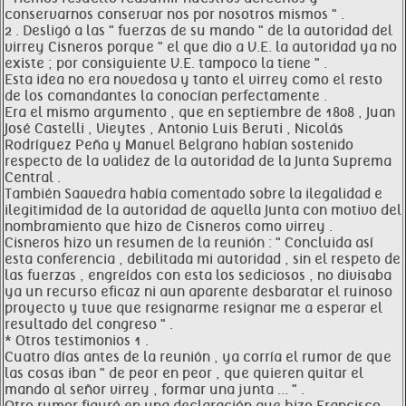
conservarnos conservar nos por nosotros mismos " .
2 . Desligó a las " fuerzas de su mando " de la autoridad del
virrey Cisneros porque " el que dio a V.E. la autoridad ya no
existe ; por consiguiente V.E. tampoco la tiene " .
Esta idea no era novedosa y tanto el virrey como el resto
de los comandantes la conocían perfectamente .
Era el mismo argumento , que en septiembre de 1808 , Juan
José Castelli , Vieytes , Antonio Luis Beruti , Nicolás
Rodríguez Peña y Manuel Belgrano habían sostenido
respecto de la validez de la autoridad de la Junta Suprema
Central .
También Saavedra había comentado sobre la ilegalidad e
ilegitimidad de la autoridad de aquella Junta con motivo del
nombramiento que hizo de Cisneros como virrey .
Cisneros hizo un resumen de la reunión : " Concluida así
esta conferencia , debilitada mi autoridad , sin el respeto de
las fuerzas , engreídos con esta los sediciosos , no divisaba
ya un recurso eficaz ni aun aparente desbaratar el ruinoso
proyecto y tuve que resignarme resignar me a esperar el
resultado del congreso " .
* Otros testimonios 1 .
Cuatro días antes de la reunión , ya corría el rumor de que
las cosas iban " de peor en peor , que quieren quitar el
mando al señor virrey , formar una junta ... " .