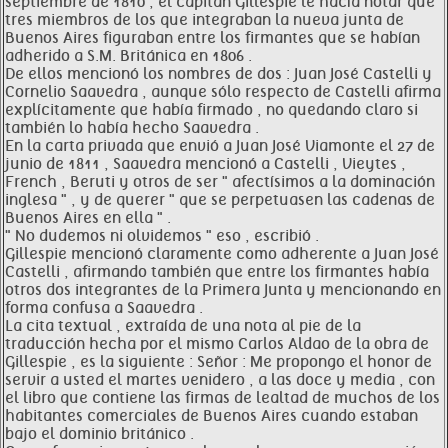
septiembre de 1810 , el capitán Gillespie le hacía notar que
tres miembros de los que integraban la nueva junta de
Buenos Aires figuraban entre los firmantes que se habían
adherido a S.M. Británica en 1806 .
De ellos mencionó los nombres de dos : Juan José Castelli y
Cornelio Saavedra , aunque sólo respecto de Castelli afirma
explícitamente que había firmado , no quedando claro si
también lo había hecho Saavedra .
En la carta privada que envió a Juan José Viamonte el 27 de
junio de 1811 , Saavedra mencionó a Castelli , Vieytes ,
French , Beruti y otros de ser " afectísimos a la dominación
inglesa " , y de querer " que se perpetuasen las cadenas de
Buenos Aires en ella " .
" No dudemos ni olvidemos " eso , escribió .
Gillespie mencionó claramente como adherente a Juan José
Castelli , afirmando también que entre los firmantes había
otros dos integrantes de la Primera Junta y mencionando en
forma confusa a Saavedra .
La cita textual , extraída de una nota al pie de la
traducción hecha por el mismo Carlos Aldao de la obra de
Gillespie , es la siguiente : Señor : Me propongo el honor de
servir a usted el martes venidero , a las doce y media , con
el libro que contiene las firmas de lealtad de muchos de los
habitantes comerciales de Buenos Aires cuando estaban
bajo el dominio británico .