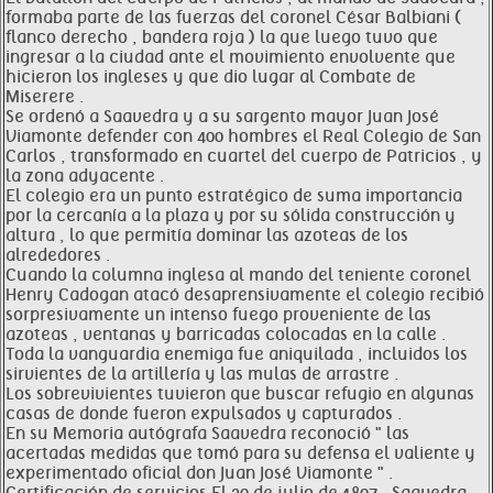
formaba parte de las fuerzas del coronel César Balbiani (
flanco derecho , bandera roja ) la que luego tuvo que
ingresar a la ciudad ante el movimiento envolvente que
hicieron los ingleses y que dio lugar al Combate de
Miserere .
Se ordenó a Saavedra y a su sargento mayor Juan José
Viamonte defender con 400 hombres el Real Colegio de San
Carlos , transformado en cuartel del cuerpo de Patricios , y
la zona adyacente .
El colegio era un punto estratégico de suma importancia
por la cercanía a la plaza y por su sólida construcción y
altura , lo que permitía dominar las azoteas de los
alrededores .
Cuando la columna inglesa al mando del teniente coronel
Henry Cadogan atacó desaprensivamente el colegio recibió
sorpresivamente un intenso fuego proveniente de las
azoteas , ventanas y barricadas colocadas en la calle .
Toda la vanguardia enemiga fue aniquilada , incluidos los
sirvientes de la artillería y las mulas de arrastre .
Los sobrevivientes tuvieron que buscar refugio en algunas
casas de donde fueron expulsados y capturados .
En su Memoria autógrafa Saavedra reconoció " las
acertadas medidas que tomó para su defensa el valiente y
experimentado oficial don Juan José Viamonte " .