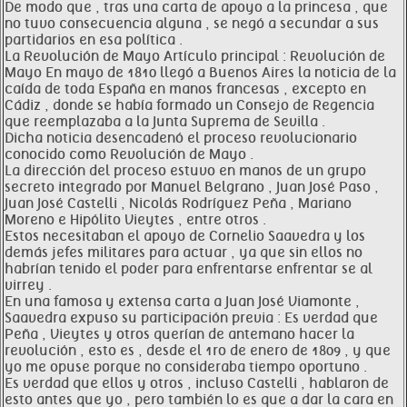
De modo que , tras una carta de apoyo a la princesa , que
no tuvo consecuencia alguna , se negó a secundar a sus
partidarios en esa política .
La Revolución de Mayo Artículo principal : Revolución de
Mayo En mayo de 1810 llegó a Buenos Aires la noticia de la
caída de toda España en manos francesas , excepto en
Cádiz , donde se había formado un Consejo de Regencia
que reemplazaba a la Junta Suprema de Sevilla .
Dicha noticia desencadenó el proceso revolucionario
conocido como Revolución de Mayo .
La dirección del proceso estuvo en manos de un grupo
secreto integrado por Manuel Belgrano , Juan José Paso ,
Juan José Castelli , Nicolás Rodríguez Peña , Mariano
Moreno e Hipólito Vieytes , entre otros .
Estos necesitaban el apoyo de Cornelio Saavedra y los
demás jefes militares para actuar , ya que sin ellos no
habrían tenido el poder para enfrentarse enfrentar se al
virrey .
En una famosa y extensa carta a Juan José Viamonte ,
Saavedra expuso su participación previa : Es verdad que
Peña , Vieytes y otros querían de antemano hacer la
revolución , esto es , desde el 1ro de enero de 1809 , y que
yo me opuse porque no consideraba tiempo oportuno .
Es verdad que ellos y otros , incluso Castelli , hablaron de
esto antes que yo , pero también lo es que a dar la cara en