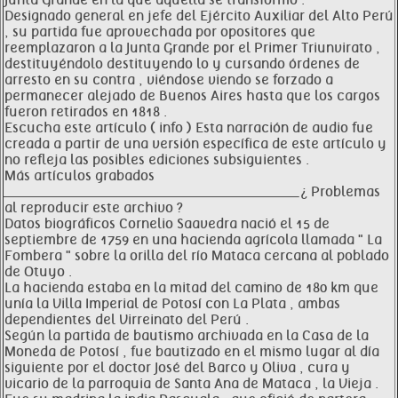
Junta Grande en la que aquella se transformó .
Designado general en jefe del Ejército Auxiliar del Alto Perú
, su partida fue aprovechada por opositores que
reemplazaron a la Junta Grande por el Primer Triunvirato ,
destituyéndolo destituyendo lo y cursando órdenes de
arresto en su contra , viéndose viendo se forzado a
permanecer alejado de Buenos Aires hasta que los cargos
fueron retirados en 1818 .
Escucha este artículo ( info ) Esta narración de audio fue
creada a partir de una versión específica de este artículo y
no refleja las posibles ediciones subsiguientes .
Más artículos grabados
__________________________________________________________________ ¿ Problemas
al reproducir este archivo ?
Datos biográficos Cornelio Saavedra nació el 15 de
septiembre de 1759 en una hacienda agrícola llamada " La
Fombera " sobre la orilla del río Mataca cercana al poblado
de Otuyo .
La hacienda estaba en la mitad del camino de 180 km que
unía la Villa Imperial de Potosí con La Plata , ambas
dependientes del Virreinato del Perú .
Según la partida de bautismo archivada en la Casa de la
Moneda de Potosí , fue bautizado en el mismo lugar al día
siguiente por el doctor José del Barco y Oliva , cura y
vicario de la parroquia de Santa Ana de Mataca , la Vieja .