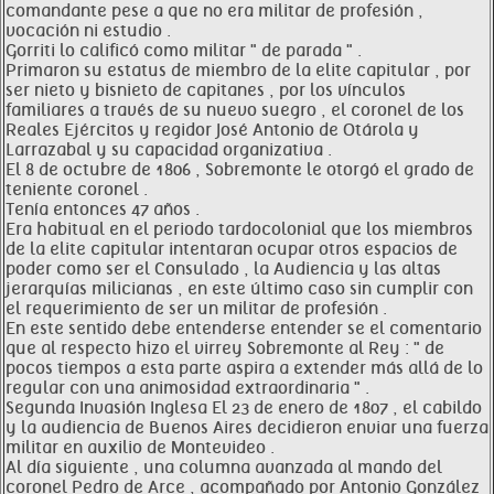
comandante pese a que no era militar de profesión ,
vocación ni estudio .
Gorriti lo calificó como militar " de parada " .
Primaron su estatus de miembro de la elite capitular , por
ser nieto y bisnieto de capitanes , por los vínculos
familiares a través de su nuevo suegro , el coronel de los
Reales Ejércitos y regidor José Antonio de Otárola y
Larrazabal y su capacidad organizativa .
El 8 de octubre de 1806 , Sobremonte le otorgó el grado de
teniente coronel .
Tenía entonces 47 años .
Era habitual en el periodo tardocolonial que los miembros
de la elite capitular intentaran ocupar otros espacios de
poder como ser el Consulado , la Audiencia y las altas
jerarquías milicianas , en este último caso sin cumplir con
el requerimiento de ser un militar de profesión .
En este sentido debe entenderse entender se el comentario
que al respecto hizo el virrey Sobremonte al Rey : " de
pocos tiempos a esta parte aspira a extender más allá de lo
regular con una animosidad extraordinaria " .
Segunda Invasión Inglesa El 23 de enero de 1807 , el cabildo
y la audiencia de Buenos Aires decidieron enviar una fuerza
militar en auxilio de Montevideo .
Al día siguiente , una columna avanzada al mando del
coronel Pedro de Arce , acompañado por Antonio González