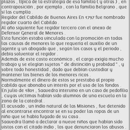
plazos , típica de la estrategia de esa familia ( y otras ) , en
contraposición , por ejemplo , con la familia Belgrano , que
sí las cumplía .
Regidor del Cabildo de Buenos Aires En 1797 fue nombrado
regidor cuarto del Cabildo .
Al año siguiente fue regidor tercero con el anexo de
Defensor General de Menores .
Esta función estaba vinculada con la promoción en todas
las causas de menores lo que requería el auxilio de un
agente y un abogado que , según los casos y el periodo ,
debía solventar el regidor .
Además de este costo económico , el cargo exigía mucho
trabajo y se elegían sujetos " de distinción y probidad " , y
sobre todo honestidad , dado que debían custodiar y
mantener los bienes de los menores ricos .
Normalmente el dinero de estos se prestaba al propio
cabildo que abonaba un interés por el uso de los fondos .
En julio de 1801 , Saavedra intervino en un caso de pedofilia
, cuyas víctimas habían sido alumnos de una escuela en la
zona de la catedral .
El acusado , un indio natural de las Misiones , fue detenido
al encontrarse encontrar se en su poder las ropas de un
niño que se había fugado de su casa .
Saavedra llamó a declarar a nueve niños que habían sido
vistos con el citado indio , los que denunciaron los abusos .