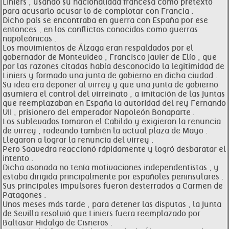
Liniers , usando su nacionalidad francesa como pretexto
para acusarlo acusar lo de complotar con Francia .
Dicho país se encontraba en guerra con España por ese
entonces , en los conflictos conocidos como guerras
napoleónicas .
Los movimientos de Álzaga eran respaldados por el
gobernador de Montevideo , Francisco Javier de Elío , que
por las razones citadas había desconocido la legitimidad de
Liniers y formado una junta de gobierno en dicha ciudad .
Su idea era deponer al virrey y que una junta de gobierno
asumiera el control del virreinato , a imitación de las Juntas
que reemplazaban en España la autoridad del rey Fernando
VII , prisionero del emperador Napoleón Bonaparte .
Los sublevados tomaron el Cabildo y exigieron la renuncia
de virrey , rodeando también la actual plaza de Mayo .
Llegaron a lograr la renuncia del virrey .
Pero Saavedra reaccionó rápidamente y logró desbaratar el
intento .
Dicha asonada no tenía motivaciones independentistas , y
estaba dirigida principalmente por españoles peninsulares .
Sus principales impulsores fueron desterrados a Carmen de
Patagones .
Unos meses más tarde , para detener las disputas , la Junta
de Sevilla resolvió que Liniers fuera reemplazado por
Baltasar Hidalgo de Cisneros .