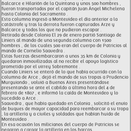
Balcarce e Hilarión de la Quintana y unos 500 hombres ,
fueron transportados por el capitán Juan Ángel Michelena
hasta Colonia del Sacramento .
Esta columna ingresó a Montevideo el día anterior a la
catástrofe y tras la derrota fueron capturados Arze y
Balcarce y todos los que no pudieron escapar .
Retirada desde Colonia El 29 de enero partió Santiago de
Liniers al mando de una segunda columna con 1500
hombres , de los cuales 500 eran del cuerpo de Patricios al
mando de Cornelio Saavedra .
Estas fuerzas desembarcaron a unos 35 km de Colonia y
quedaron inmovilizadas al no recibir el apoyo logístico
prometido por el virrey Sobremonte .
Cuando Liniers se enteró de lo que había ocurrido con la
columna de Arce , dejó el mando de sus tropas a Prudencio
Murguiondo , volvió a Buenos Aires presentándose
presentando se ante el cabildo a última hora del 4 de
febrero de 1807 , e informó la caída de Montevideo y lo
sucedido a Arce .
Saavedra , que había quedado en Colonia , solicitó el envío
de buques de mayor capacidad para reembarcar a su tropa
, la artillería y a civiles y soldados que habían huido de
Montevideo .
En esa ocasión los milicianos del cuerpo de Patricios se
negaron a cargar la artillería en los barcos .