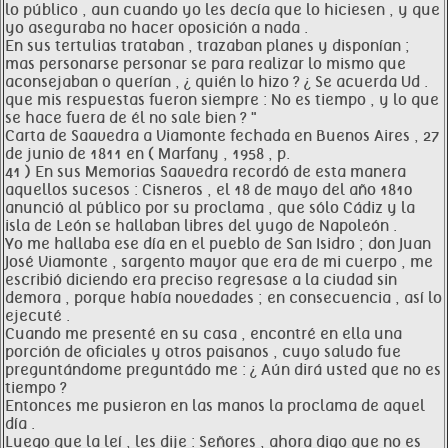
lo público , aun cuando yo les decía que lo hiciesen , y que
yo aseguraba no hacer oposición a nada .
En sus tertulias trataban , trazaban planes y disponían ;
mas personarse personar se para realizar lo mismo que
aconsejaban o querían , ¿ quién lo hizo ? ¿ Se acuerda Ud .
que mis respuestas fueron siempre : No es tiempo , y lo que
se hace fuera de él no sale bien ? "
Carta de Saavedra a Viamonte fechada en Buenos Aires , 27
de junio de 1811 en ( Marfany , 1958 , p.
41 ) En sus Memorias Saavedra recordó de esta manera
aquellos sucesos : Cisneros , el 18 de mayo del año 1810
anunció al público por su proclama , que sólo Cádiz y la
isla de León se hallaban libres del yugo de Napoleón .
Yo me hallaba ese día en el pueblo de San Isidro ; don Juan
José Viamonte , sargento mayor que era de mi cuerpo , me
escribió diciendo era preciso regresase a la ciudad sin
demora , porque había novedades ; en consecuencia , así lo
ejecuté .
Cuando me presenté en su casa , encontré en ella una
porción de oficiales y otros paisanos , cuyo saludo fue
preguntándome preguntádo me : ¿ Aún dirá usted que no es
tiempo ?
Entonces me pusieron en las manos la proclama de aquel
día .
Luego que la leí , les dije : Señores , ahora digo que no es