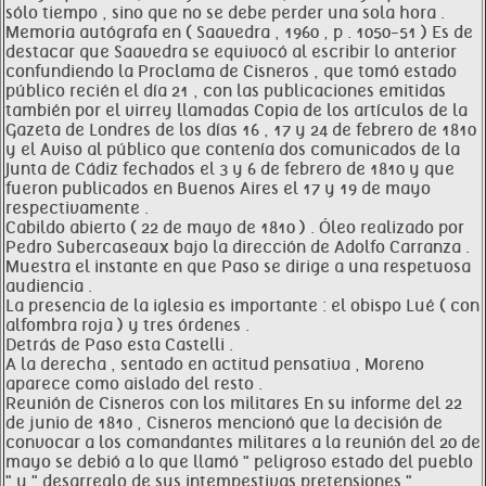
sólo tiempo , sino que no se debe perder una sola hora .
Memoria autógrafa en ( Saavedra , 1960 , p . 1050-51 ) Es de
destacar que Saavedra se equivocó al escribir lo anterior
confundiendo la Proclama de Cisneros , que tomó estado
público recién el día 21 , con las publicaciones emitidas
también por el virrey llamadas Copia de los artículos de la
Gazeta de Londres de los días 16 , 17 y 24 de febrero de 1810
y el Aviso al público que contenía dos comunicados de la
Junta de Cádiz fechados el 3 y 6 de febrero de 1810 y que
fueron publicados en Buenos Aires el 17 y 19 de mayo
respectivamente .
Cabildo abierto ( 22 de mayo de 1810 ) . Óleo realizado por
Pedro Subercaseaux bajo la dirección de Adolfo Carranza .
Muestra el instante en que Paso se dirige a una respetuosa
audiencia .
La presencia de la iglesia es importante : el obispo Lué ( con
alfombra roja ) y tres órdenes .
Detrás de Paso esta Castelli .
A la derecha , sentado en actitud pensativa , Moreno
aparece como aislado del resto .
Reunión de Cisneros con los militares En su informe del 22
de junio de 1810 , Cisneros mencionó que la decisión de
convocar a los comandantes militares a la reunión del 20 de
mayo se debió a lo que llamó " peligroso estado del pueblo
" y " desarreglo de sus intempestivas pretensiones " .