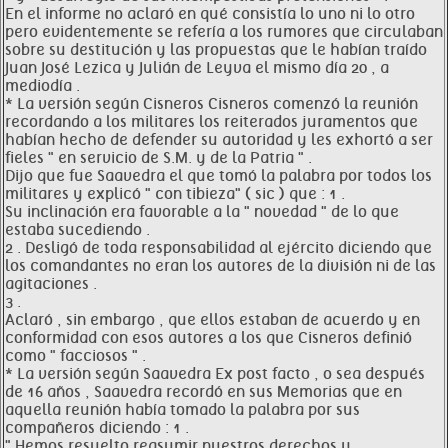
En el informe no aclaró en qué consistía lo uno ni lo otro
pero evidentemente se refería a los rumores que circulaban
sobre su destitución y las propuestas que le habían traído
Juan José Lezica y Julián de Leyva el mismo día 20 , a
mediodía .
* La versión según Cisneros Cisneros comenzó la reunión
recordando a los militares los reiterados juramentos que
habían hecho de defender su autoridad y les exhortó a ser
fieles " en servicio de S.M. y de la Patria " .
Dijo que fue Saavedra el que tomó la palabra por todos los
militares y explicó " con tibieza" ( sic ) que : 1 .
Su inclinación era favorable a la " novedad " de lo que
estaba sucediendo .
2 . Desligó de toda responsabilidad al ejército diciendo que
los comandantes no eran los autores de la división ni de las
agitaciones .
3 .
Aclaró , sin embargo , que ellos estaban de acuerdo y en
conformidad con esos autores a los que Cisneros definió
como " facciosos " .
* La versión según Saavedra Ex post facto , o sea después
de 16 años , Saavedra recordó en sus Memorias que en
aquella reunión había tomado la palabra por sus
compañeros diciendo : 1 .
" Hemos resuelto reasumir nuestros derechos y