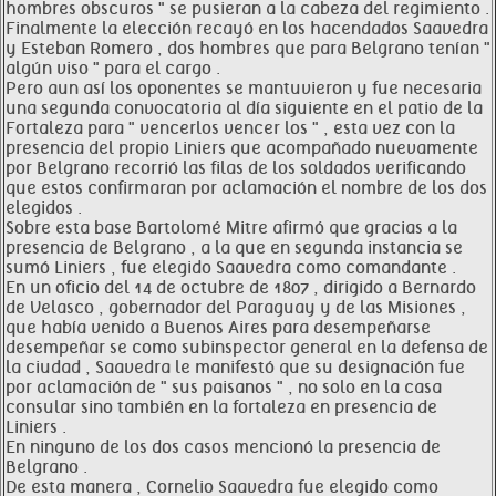
hombres obscuros " se pusieran a la cabeza del regimiento .
Finalmente la elección recayó en los hacendados Saavedra
y Esteban Romero , dos hombres que para Belgrano tenían "
algún viso " para el cargo .
Pero aun así los oponentes se mantuvieron y fue necesaria
una segunda convocatoria al día siguiente en el patio de la
Fortaleza para " vencerlos vencer los " , esta vez con la
presencia del propio Liniers que acompañado nuevamente
por Belgrano recorrió las filas de los soldados verificando
que estos confirmaran por aclamación el nombre de los dos
elegidos .
Sobre esta base Bartolomé Mitre afirmó que gracias a la
presencia de Belgrano , a la que en segunda instancia se
sumó Liniers , fue elegido Saavedra como comandante .
En un oficio del 14 de octubre de 1807 , dirigido a Bernardo
de Velasco , gobernador del Paraguay y de las Misiones ,
que había venido a Buenos Aires para desempeñarse
desempeñar se como subinspector general en la defensa de
la ciudad , Saavedra le manifestó que su designación fue
por aclamación de " sus paisanos " , no solo en la casa
consular sino también en la fortaleza en presencia de
Liniers .
En ninguno de los dos casos mencionó la presencia de
Belgrano .
De esta manera , Cornelio Saavedra fue elegido como