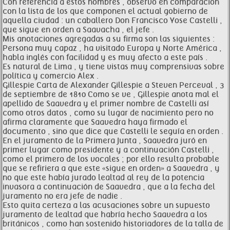
Con referencia a estos nombres , observo en comparación
con la lista de los que componen el actual gobierno de
aquella ciudad : un caballero Don Francisco Yose Castelli ,
que sigue en orden a Saavacha , el jefe .
Mis anotaciones agregadas a su firma son las siguientes :
Persona muy capaz , ha visitado Europa y Norte América ,
habla inglés con facilidad y es muy afecto a este país .
Es natural de Lima , y tiene vistas muy comprensivas sobre
política y comercio Alex .
Gillespie Carta de Alexander Gillespie a Steven Perceval , 3
de septiembre de 1810 Como se ve , Gillespie anota mal el
apellido de Saavedra y el primer nombre de Castelli así
como otros datos , como su lugar de nacimiento pero no
afirma claramente que Saavedra haya firmado el
documento , sino que dice que Castelli le seguía en orden .
En el juramento de la Primera Junta , Saavedra juró en
primer lugar como presidente y a continuación Castelli ,
como el primero de los vocales ; por ello resulta probable
que se refiriera a que este «sigue en orden» a Saavedra , y
no que este había jurado lealtad al rey de la potencia
invasora a continuación de Saavedra , que a la fecha del
juramento no era jefe de nadie .
Esto quita certeza a las acusaciones sobre un supuesto
juramento de lealtad que habría hecho Saavedra a los
británicos , como han sostenido historiadores de la talla de