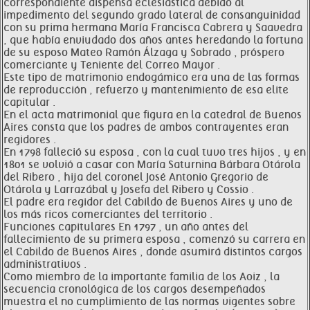
correspondiente dispensa eclesiástica debido al
impedimento del segundo grado lateral de consanguinidad
con su prima hermana María Francisca Cabrera y Saavedra
, que había enviudado dos años antes heredando la fortuna
de su esposo Mateo Ramón Álzaga y Sobrado , próspero
comerciante y Teniente del Correo Mayor .
Este tipo de matrimonio endogámico era una de las formas
de reproducción , refuerzo y mantenimiento de esa elite
capitular .
En el acta matrimonial que figura en la catedral de Buenos
Aires consta que los padres de ambos contrayentes eran
regidores .
En 1798 falleció su esposa , con la cual tuvo tres hijos , y en
1801 se volvió a casar con María Saturnina Bárbara Otárola
del Ribero , hija del coronel José Antonio Gregorio de
Otárola y Larrazábal y Josefa del Ribero y Cossio .
El padre era regidor del Cabildo de Buenos Aires y uno de
los más ricos comerciantes del territorio .
Funciones capitulares En 1797 , un año antes del
fallecimiento de su primera esposa , comenzó su carrera en
el Cabildo de Buenos Aires , donde asumirá distintos cargos
administrativos .
Como miembro de la importante familia de los Aoiz , la
secuencia cronológica de los cargos desempeñados
muestra el no cumplimiento de las normas vigentes sobre