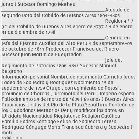
Junta ) Sucesor Domingo Matheu
__________________________________________________________________ Alcalde de
segundo voto del Cabildo de Buenos Aires 1801-1805
__________________________________________________________________ Regidor 4.º /
3.º del Cabildo de Buenos Aires enero de 1797 / 1 de enero-
31 de diciembre de 1798
__________________________________________________________________ General en
jefe del Ejército Auxiliar del Alto Perú 1 de septiembre-05
de octubre de 1811 Predecesor Francisco del Rivero
Sucesor Juan Martín de Pueyrredón
__________________________________________________________________ Jefe del
Regimiento de Patricios 1806-1811 Sucesor Manuel
Belgrano __________________________________________________________________
Información personal Nombre de nacimiento Cornelio Judas
Tadeo de Saavedra y Rodríguez Nacimiento 15 de
septiembre de 1759 Otuyo , corregimiento de Potosí ,
provincia de Charcas , virreinato del Perú , Imperio español
Fallecimiento 29 de marzo de 1829 ( 69 años ) Buenos Aires ,
Provincias Unidas del Río de la Plata Sepultura Panteón de
los Ciudadanos Meritorios Ver y modificar los datos en
Wikidata Nacionalidad Rioplatense Religión Católica
Familia Padres Santiago Felipe de Saavedra Teresa
Rodríguez Cónyuge María Francisca Cabrera y Saavedra (
matr .
1788 ; viu .