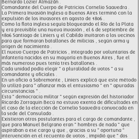
Bernardo Lozier Almazán .
Comandante del Cuerpo de Patricios Cornelio Saavedra .
La Primera Invasión Inglesa a Buenos Aires terminó con la
expulsión de los invasores en agosto de 1806 .
Como la flota inglesa seguía bloqueando el Río de la Plata
y era previsible una nueva invasión , el 6 de septiembre de
1806 Santiago de Liniers y el Cabildo invitaron a los vecinos
para que formaran batallones de milicias , según arma y
origen de nacimiento .
El nuevo Cuerpo de Patricios , integrado por voluntarios de
infantería nacidos en su mayoría en Buenos Aires , fue el
más numeroso pues tenía tres batallones .
Cada unidad podía elegir " a pluralidad de votos " a su
comandante y oficiales .
En un oficio a Sobremonte , Liniers explicó que este método
lo utilizó para " afianzar más el entusiasmo " en " apuradas
circunstancias " .
Esta " democracia militar " según expresión del historiador
Ricardo Zorraquin Becú no estuvo exenta de dificultades en
el caso de la elección de Cornelio Saavedra convocada en
la sede del Consulado .
Existieron otros postulantes para el cargo de comandante ,
que para Manuel Belgrano eran " hombres de nada " que
aspiraban a ese cargo y que , gracias a su " oportuna "
intervención en el recuento de votos , impidió que " dos