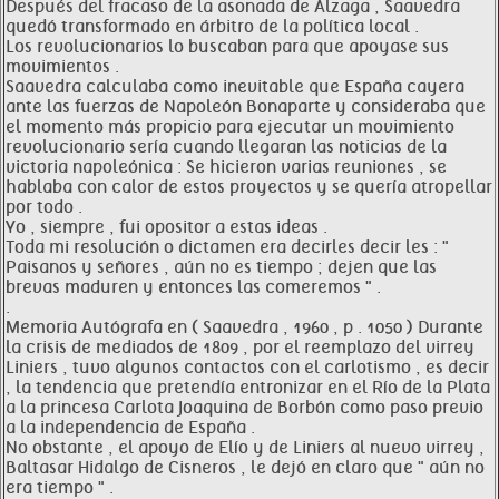
Después del fracaso de la asonada de Álzaga , Saavedra
quedó transformado en árbitro de la política local .
Los revolucionarios lo buscaban para que apoyase sus
movimientos .
Saavedra calculaba como inevitable que España cayera
ante las fuerzas de Napoleón Bonaparte y consideraba que
el momento más propicio para ejecutar un movimiento
revolucionario sería cuando llegaran las noticias de la
victoria napoleónica : Se hicieron varias reuniones , se
hablaba con calor de estos proyectos y se quería atropellar
por todo .
Yo , siempre , fui opositor a estas ideas .
Toda mi resolución o dictamen era decirles decir les : "
Paisanos y señores , aún no es tiempo ; dejen que las
brevas maduren y entonces las comeremos " .
.
Memoria Autógrafa en ( Saavedra , 1960 , p . 1050 ) Durante
la crisis de mediados de 1809 , por el reemplazo del virrey
Liniers , tuvo algunos contactos con el carlotismo , es decir
, la tendencia que pretendía entronizar en el Río de la Plata
a la princesa Carlota Joaquina de Borbón como paso previo
a la independencia de España .
No obstante , el apoyo de Elío y de Liniers al nuevo virrey ,
Baltasar Hidalgo de Cisneros , le dejó en claro que " aún no
era tiempo " .