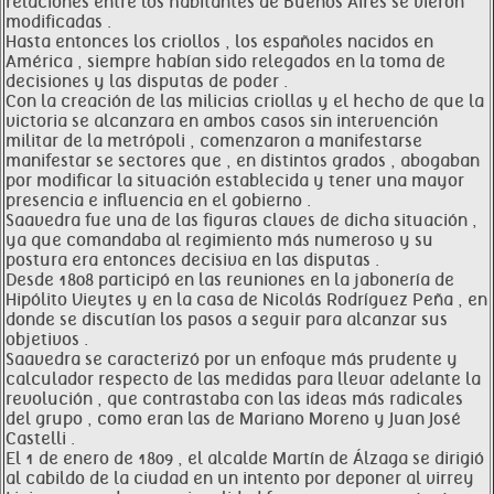
relaciones entre los habitantes de Buenos Aires se vieron
modificadas .
Hasta entonces los criollos , los españoles nacidos en
América , siempre habían sido relegados en la toma de
decisiones y las disputas de poder .
Con la creación de las milicias criollas y el hecho de que la
victoria se alcanzara en ambos casos sin intervención
militar de la metrópoli , comenzaron a manifestarse
manifestar se sectores que , en distintos grados , abogaban
por modificar la situación establecida y tener una mayor
presencia e influencia en el gobierno .
Saavedra fue una de las figuras claves de dicha situación ,
ya que comandaba al regimiento más numeroso y su
postura era entonces decisiva en las disputas .
Desde 1808 participó en las reuniones en la jabonería de
Hipólito Vieytes y en la casa de Nicolás Rodríguez Peña , en
donde se discutían los pasos a seguir para alcanzar sus
objetivos .
Saavedra se caracterizó por un enfoque más prudente y
calculador respecto de las medidas para llevar adelante la
revolución , que contrastaba con las ideas más radicales
del grupo , como eran las de Mariano Moreno y Juan José
Castelli .
El 1 de enero de 1809 , el alcalde Martín de Álzaga se dirigió
al cabildo de la ciudad en un intento por deponer al virrey