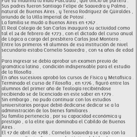
Fue su madrina la india Pascuala , que ofició de partera .
Sus padres fueron Santiago Felipe de Saavedra y Palma ,
natural de Buenos Aires , y Teresa Rodríguez de Güiraldes ,
oriunda de la Villa Imperial de Potosí .
La familia se mudó a Buenos Aires en 1767 .
El Real Colegio de San Carlos inauguró su actividad como
tal el 24 de febrero de 1773 , con el dictado del curso anual
de Lógica a cargo del presbítero Carlos José Montero .
Entre los primeros 18 alumnos de esa institución de nivel
secundario estaba Cornelio Saavedra , con 14 años de edad
.
Para ingresar se debía aprobar un examen previo de
gramática latina , condición indispensable para el estudio
de la filosofía .
En años sucesivos aprobó los cursos de Física y Metafísica .
Terminado el curso de Filosofía , en 1776 , figuró entre los
alumnos del primer año de Teología recibiéndose
recibiendo se de licenciado en este saber en 1779 .
Sin embargo , no pudo continuar con los estudios
universitarios porque debió dedicarse dedicar se a la
administración de los bienes familiares .
Su familia pertenecía , por su capacidad económica y
prestigio , a la elite que dominaba el Cabildo de Buenos
Aires .
El 17 de abril de 1788 , Cornelio Saavedra se casó con la