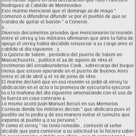
Otro rumor figuró en una declaración que hizo Francisco
Rodríguez al Cabildo de Montevideo .
Este marino mencionó que el domingo 20 de mayo "
comenzó a difundirse difundir se por el pueblo de que se
trataba de quitar el bastón " a Cisneros .
2 .
Diversos documentos privados que mencionaron la reunión
entre el virrey y los militares afirmaron que ante la falta de
apoyo el virrey había decidido renunciar a su cargo ante el
cabildo al día siguiente . 3 .
La Gazeta de Salem , periódico del puerto de Salem en
Massachusetts , publicó el 24 de agosto de 1810 el
testimonio del estadounidense Cook , sobrecargo del buque
Venus que estuvo operando en el puerto de Buenos Aires
entre el 28 de abril y el 19 de junio de 1810 .
El marino declaró que en esa reunión se pidió al virrey la
abdicación en el acto o la promesa de ejecutarla ejecutar
la a la mañana del día siguiente amenazando con el uso de
la fuerza en caso contrario 4 .
Lo mismo acotó Juan Manuel Beruti en sus Memorias
Curiosas donde los militares decían " que abdicara pues el
pueblo así lo pedía y de esa manera evitar el tumulto que
exponía al pueblo y a su persona " .
Y como el virrey " no tenía remedio , contestó al señor
alcalde que para contestar a su solicitud se lo hiciera saber