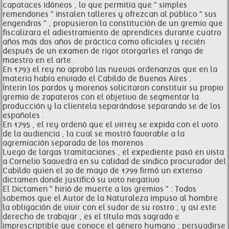
capataces idóneos , lo que permitía que " simples
remendones " instalen talleres y ofrezcan al público " sus
engendros " , propusieron la constitución de un gremio que
fiscalizara el adiestramiento de aprendices durante cuatro
años más dos años de práctica como oficiales y recién
después de un examen de rigor otorgarles el rango de
maestro en el arte .
En 1793 el rey no aprobó las nuevas ordenanzas que en la
materia había enviado el Cabildo de Buenos Aires .
Ínterin los pardos y morenos solicitaron constituir su propio
gremio de zapateros con el objetivo de segmentar la
producción y la clientela separándose separando se de los
españoles .
En 1795 , el rey ordenó que el virrey se expida con el voto
de la audiencia , la cual se mostró favorable a la
agremiación separada de los morenos .
Luego de largas tramitaciones , el expediente pasó en vista
a Cornelio Saavedra en su calidad de síndico procurador del
Cabildo quien el 20 de mayo de 1799 firmó un extenso
dictamen donde justificó su voto negativo .
El Dictamen " hirió de muerte a los gremios " : Todos
sabemos que el Autor de la Naturaleza impuso al hombre
la obligación de vivir con el sudor de su rostro ; y así este
derecho de trabajar , es el título más sagrado e
imprescriptible que conoce el género humano ; persuadirse