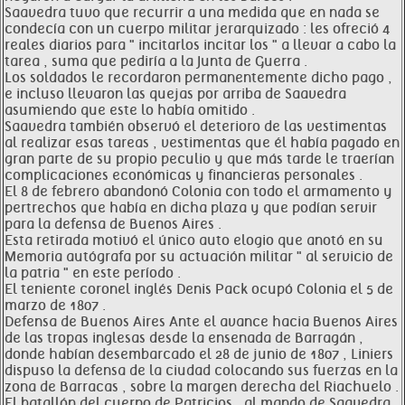
Saavedra tuvo que recurrir a una medida que en nada se
condecía con un cuerpo militar jerarquizado : les ofreció 4
reales diarios para " incitarlos incitar los " a llevar a cabo la
tarea , suma que pediría a la Junta de Guerra .
Los soldados le recordaron permanentemente dicho pago ,
e incluso llevaron las quejas por arriba de Saavedra
asumiendo que este lo había omitido .
Saavedra también observó el deterioro de las vestimentas
al realizar esas tareas , vestimentas que él había pagado en
gran parte de su propio peculio y que más tarde le traerían
complicaciones económicas y financieras personales .
El 8 de febrero abandonó Colonia con todo el armamento y
pertrechos que había en dicha plaza y que podían servir
para la defensa de Buenos Aires .
Esta retirada motivó el único auto elogio que anotó en su
Memoria autógrafa por su actuación militar " al servicio de
la patria " en este período .
El teniente coronel inglés Denis Pack ocupó Colonia el 5 de
marzo de 1807 .
Defensa de Buenos Aires Ante el avance hacia Buenos Aires
de las tropas inglesas desde la ensenada de Barragán ,
donde habían desembarcado el 28 de junio de 1807 , Liniers
dispuso la defensa de la ciudad colocando sus fuerzas en la
zona de Barracas , sobre la margen derecha del Riachuelo .
El batallón del cuerpo de Patricios , al mando de Saavedra ,