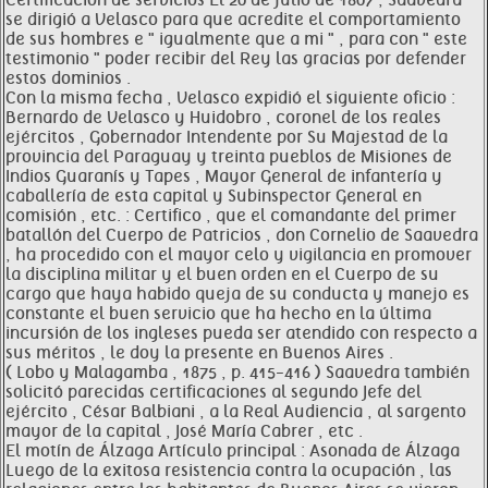
Certificación de servicios El 20 de julio de 1807 , Saavedra
se dirigió a Velasco para que acredite el comportamiento
de sus hombres e " igualmente que a mi " , para con " este
testimonio " poder recibir del Rey las gracias por defender
estos dominios .
Con la misma fecha , Velasco expidió el siguiente oficio :
Bernardo de Velasco y Huidobro , coronel de los reales
ejércitos , Gobernador Intendente por Su Majestad de la
provincia del Paraguay y treinta pueblos de Misiones de
Indios Guaranís y Tapes , Mayor General de infantería y
caballería de esta capital y Subinspector General en
comisión , etc. : Certifico , que el comandante del primer
batallón del Cuerpo de Patricios , don Cornelio de Saavedra
, ha procedido con el mayor celo y vigilancia en promover
la disciplina militar y el buen orden en el Cuerpo de su
cargo que haya habido queja de su conducta y manejo es
constante el buen servicio que ha hecho en la última
incursión de los ingleses pueda ser atendido con respecto a
sus méritos , le doy la presente en Buenos Aires .
( Lobo y Malagamba , 1875 , p. 415-416 ) Saavedra también
solicitó parecidas certificaciones al segundo Jefe del
ejército , César Balbiani , a la Real Audiencia , al sargento
mayor de la capital , José María Cabrer , etc .
El motín de Álzaga Artículo principal : Asonada de Álzaga
Luego de la exitosa resistencia contra la ocupación , las