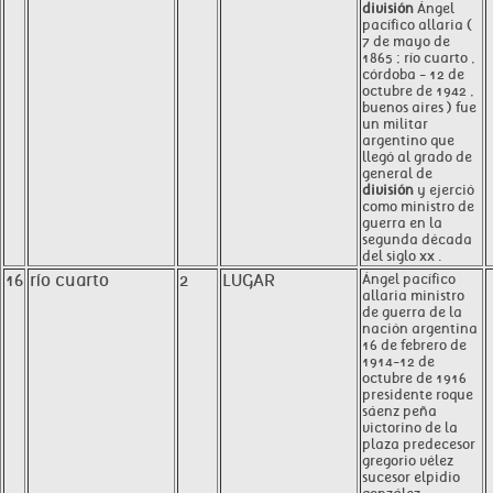
división
Ángel
pacífico allaria (
7 de mayo de
1865 ; río cuarto ,
córdoba - 12 de
octubre de 1942 ,
buenos aires ) fue
un militar
argentino que
llegó al grado de
general de
división
y ejerció
como ministro de
guerra en la
segunda década
del siglo xx .
16
río cuarto
2
LUGAR
Ángel pacífico
allaria ministro
de guerra de la
nación argentina
16 de febrero de
1914-12 de
octubre de 1916
presidente roque
sáenz peña
victorino de la
plaza predecesor
gregorio vélez
sucesor elpidio