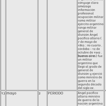
cónyuge clara
amézaga
información
profesional
ocupación militar
rama militar
ejército argentino
rango militar
general de
división Ángel
pacífico allaria (
7 de mayo de
1865 ; río cuarto ,
córdoba - 12 de
octubre de 1942 ,
buenos aires
) fue
un militar
argentino que
llegó al grado de
general de
división y ejerció
como ministro de
guerra en la
segunda década
del siglo xx .
13
mayo
2
PERIODO
Ángel pacífico
allaria ministro
de guerra de la
nación argentina