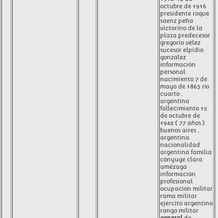
octubre de 1916
presidente roque
sáenz peña
victorino de la
plaza predecesor
gregorio vélez
sucesor elpidio
gonzález
información
personal
nacimiento 7 de
mayo de 1865 río
cuarto ,
argentina
fallecimiento 12
de octubre de
1942 ( 77 años )
buenos aires ,
argentina
nacionalidad
argentina familia
cónyuge clara
amézaga
información
profesional
ocupación militar
rama militar
ejército argentino
rango militar
general
de