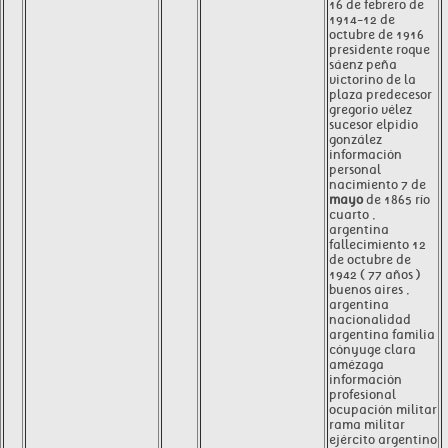
16 de febrero de
1914-12 de
octubre de 1916
presidente roque
sáenz peña
victorino de la
plaza predecesor
gregorio vélez
sucesor elpidio
gonzález
información
personal
nacimiento 7 de
mayo
de 1865 río
cuarto ,
argentina
fallecimiento 12
de octubre de
1942 ( 77 años )
buenos aires ,
argentina
nacionalidad
argentina familia
cónyuge clara
amézaga
información
profesional
ocupación militar
rama militar
ejército argentino