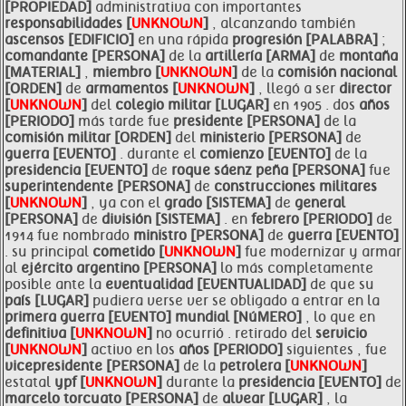
[PROPIEDAD]
administrativa con importantes
responsabilidades [
UNKNOWN
]
, alcanzando también
ascensos [EDIFICIO]
en una rápida
progresión [PALABRA]
;
comandante [PERSONA]
de la
artillería [ARMA]
de
montaña
[MATERIAL]
,
miembro [
UNKNOWN
]
de la
comisión nacional
[ORDEN]
de
armamentos [
UNKNOWN
]
, llegó a ser
director
[
UNKNOWN
]
del
colegio militar [LUGAR]
en 1905 . dos
años
[PERIODO]
más tarde fue
presidente [PERSONA]
de la
comisión militar [ORDEN]
del
ministerio [PERSONA]
de
guerra [EVENTO]
. durante el
comienzo [EVENTO]
de la
presidencia [EVENTO]
de
roque sáenz peña [PERSONA]
fue
superintendente [PERSONA]
de
construcciones militares
[
UNKNOWN
]
, ya con el
grado [SISTEMA]
de
general
[PERSONA]
de
división [SISTEMA]
. en
febrero [PERIODO]
de
1914 fue nombrado
ministro [PERSONA]
de
guerra [EVENTO]
. su principal
cometido [
UNKNOWN
]
fue modernizar y armar
al
ejército
argentino [PERSONA]
lo más completamente
posible ante la
eventualidad [EVENTUALIDAD]
de que su
país [LUGAR]
pudiera verse ver se obligado a entrar en la
primera
guerra [EVENTO]
mundial [NúMERO]
, lo que en
definitiva [
UNKNOWN
]
no ocurrió . retirado del
servicio
[
UNKNOWN
]
activo en los
años [PERIODO]
siguientes , fue
vicepresidente [PERSONA]
de la
petrolera [
UNKNOWN
]
estatal
ypf [
UNKNOWN
]
durante la
presidencia [EVENTO]
de
marcelo torcuato [PERSONA]
de
alvear [LUGAR]
, la