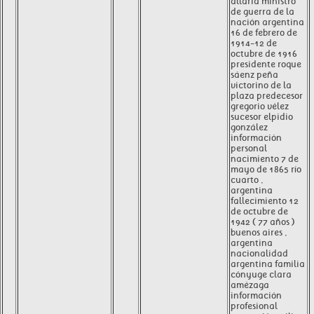
allaria ministro
de guerra de la
nación argentina
16 de febrero de
1914-12 de
octubre de 1916
presidente roque
sáenz peña
victorino de la
plaza predecesor
gregorio vélez
sucesor elpidio
gonzález
información
personal
nacimiento 7 de
mayo de 1865 río
cuarto ,
argentina
fallecimiento 12
de octubre de
1942 ( 77 años )
buenos aires ,
argentina
nacionalidad
argentina familia
cónyuge clara
amézaga
información
profesional