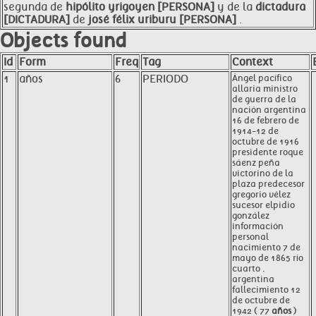
segunda de
hipólito yrigoyen [PERSONA]
y de la
dictadura
[DICTADURA]
de
josé félix uriburu [PERSONA]
.
Objects found
Id
Form
Freq
Tag
Context
1
años
6
PERIODO
Ángel pacífico
allaria ministro
de guerra de la
nación argentina
16 de febrero de
1914-12 de
octubre de 1916
presidente roque
sáenz peña
victorino de la
plaza predecesor
gregorio vélez
sucesor elpidio
gonzález
información
personal
nacimiento 7 de
mayo de 1865 río
cuarto ,
argentina
fallecimiento 12
de octubre de
1942 ( 77
años
)