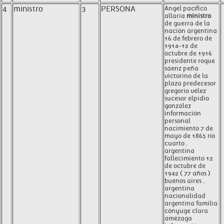
4
ministro
3
PERSONA
Ángel pacífico
allaria
ministro
de guerra de la
nación argentina
16 de febrero de
1914-12 de
octubre de 1916
presidente roque
sáenz peña
victorino de la
plaza predecesor
gregorio vélez
sucesor elpidio
gonzález
información
personal
nacimiento 7 de
mayo de 1865 río
cuarto ,
argentina
fallecimiento 12
de octubre de
1942 ( 77 años )
buenos aires ,
argentina
nacionalidad
argentina familia
cónyuge clara
amézaga