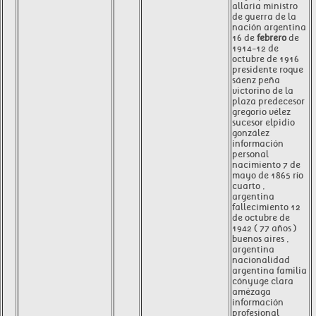
allaria ministro
de guerra de la
nación argentina
16 de
febrero
de
1914-12 de
octubre de 1916
presidente roque
sáenz peña
victorino de la
plaza predecesor
gregorio vélez
sucesor elpidio
gonzález
información
personal
nacimiento 7 de
mayo de 1865 río
cuarto ,
argentina
fallecimiento 12
de octubre de
1942 ( 77 años )
buenos aires ,
argentina
nacionalidad
argentina familia
cónyuge clara
amézaga
información
profesional