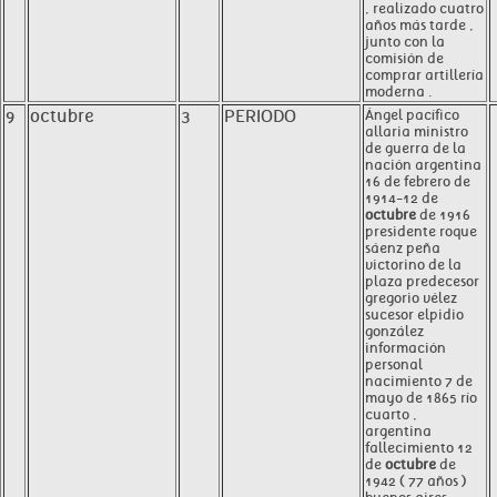
, realizado cuatro
años más tarde ,
junto con la
comisión de
comprar artillería
moderna .
9
octubre
3
PERIODO
Ángel pacífico
allaria ministro
de guerra de la
nación argentina
16 de febrero de
1914-12 de
octubre
de 1916
presidente roque
sáenz peña
victorino de la
plaza predecesor
gregorio vélez
sucesor elpidio
gonzález
información
personal
nacimiento 7 de
mayo de 1865 río
cuarto ,
argentina
fallecimiento 12
de
octubre
de
1942 ( 77 años )