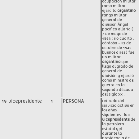
ocupación militar
rama militar
ejército
argentino
rango militar
general de
división Ángel
pacífico allaria (
7 de mayo de
1865 ; río cuarto ,
córdoba - 12 de
octubre de 1942 ,
buenos aires ) fue
un militar
argentino
que
llegó al grado de
general de
división y ejerció
como ministro de
guerra en la
segunda década
del siglo xx .
19
vicepresidente
1
PERSONA
retirado del
servicio activo en
los años
siguientes , fue
vicepresidente
de
la petrolera
estatal ypf
durante la
presidencia de