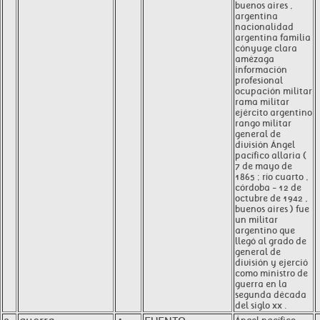
buenos aires ,
argentina
nacionalidad
argentina familia
cónyuge clara
amézaga
información
profesional
ocupación militar
rama militar
ejército argentino
rango militar
general de
división Ángel
pacífico allaria (
7 de mayo de
1865 ; río cuarto ,
córdoba - 12 de
octubre de 1942 ,
buenos aires ) fue
un militar
argentino que
llegó al grado de
general de
división y ejerció
como ministro de
guerra en la
segunda década
del siglo xx .