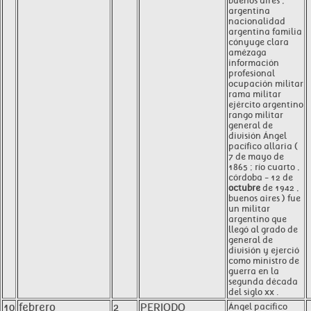
buenos aires ,
argentina
nacionalidad
argentina familia
cónyuge clara
amézaga
información
profesional
ocupación militar
rama militar
ejército argentino
rango militar
general de
división Ángel
pacífico allaria (
7 de mayo de
1865 ; río cuarto ,
córdoba - 12 de
octubre
de 1942 ,
buenos aires ) fue
un militar
argentino que
llegó al grado de
general de
división y ejerció
como ministro de
guerra en la
segunda década
del siglo xx .
10
febrero
2
PERIODO
Ángel pacífico