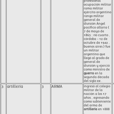
profesional
ocupación militar
rama militar
ejército argentino
rango militar
general de
división Ángel
pacífico allaria (
7 de mayo de
1865 ; río cuarto ,
córdoba - 12 de
octubre de 1942 ,
buenos aires ) fue
un militar
argentino que
llegó al grado de
general de
división y ejerció
como ministro de
guerra
en la
segunda década
del siglo xx .
3
artillería
3
ARMA
ingresó al colegio
militar de la
nación a los 17
años , egresando
como subteniente
del arma de
artillería
en 1888
.