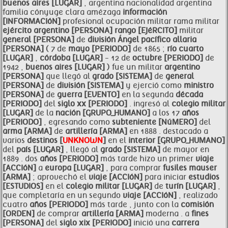
buenos aires [LUGAR]
, argentina nacionalidad argentina
familia cónyuge clara amézaga
información
[INFORMACIóN]
profesional ocupación militar rama militar
ejército
argentino [PERSONA]
rango [EJéRCITO]
militar
general [PERSONA]
de
división
Ángel pacífico allaria
[PERSONA]
( 7 de
mayo [PERIODO]
de 1865 ;
río cuarto
[LUGAR]
,
córdoba [LUGAR]
- 12 de
octubre [PERIODO]
de
1942 ,
buenos aires [LUGAR]
) fue un militar
argentino
[PERSONA]
que llegó al
grado [SISTEMA]
de
general
[PERSONA]
de
división [SISTEMA]
y ejerció como
ministro
[PERSONA]
de
guerra [EVENTO]
en la segunda
década
[PERIODO]
del
siglo xx [PERIODO]
. ingresó al
colegio militar
[LUGAR]
de la
nación [GRUPO_HUMANO]
a los 17
años
[PERIODO]
, egresando como
subteniente [NúMERO]
del
arma [ARMA]
de
artillería [ARMA]
en 1888 . destacado a
varios
destinos [
UNKNOWN
]
en el
interior [GRUPO_HUMANO]
del
país [LUGAR]
, llegó al
grado [SISTEMA]
de mayor en
1889 . dos
años [PERIODO]
más tarde hizo un primer
viaje
[ACCIóN]
a
europa [LUGAR]
, para comprar
fusiles mauser
[ARMA]
; aprovechó el
viaje [ACCIóN]
para iniciar
estudios
[ESTUDIOS]
en el
colegio militar [LUGAR]
de
turín [LUGAR]
,
que completaría en un segundo
viaje [ACCIóN]
, realizado
cuatro
años [PERIODO]
más tarde , junto con la
comisión
[ORDEN]
de comprar
artillería [ARMA]
moderna . a
fines
[PERSONA]
del
siglo xix [PERIODO]
inició una
carrera