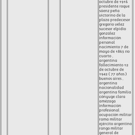
octubre de 1916
presidente roque
sáenz peña
victorino de la
plaza predecesor
gregorio vélez
sucesor elpidio
gonzález
información
personal
nacimiento 7 de
mayo de 1865 río
cuarto ,
argentina
fallecimiento 12
de octubre de
1942 ( 77 años )
buenos aires ,
argentina
nacionalidad
argentina familia
cónyuge clara
amézaga
información
profesional
ocupación militar
rama militar
ejército argentino
rango militar
general de