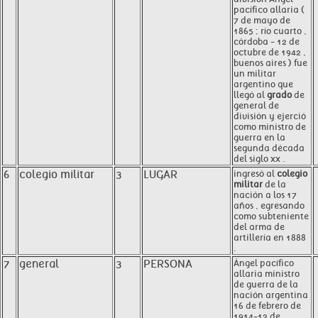
pacífico allaria (
7 de mayo de
1865 ; río cuarto ,
córdoba - 12 de
octubre de 1942 ,
buenos aires ) fue
un militar
argentino que
llegó al
grado
de
general de
división y ejerció
como ministro de
guerra en la
segunda década
del siglo xx .
6
colegio militar
3
LUGAR
ingresó al
colegio
militar
de la
nación a los 17
años , egresando
como subteniente
del arma de
artillería en 1888
.
7
general
3
PERSONA
Ángel pacífico
allaria ministro
de guerra de la
nación argentina
16 de febrero de
1914-12 de