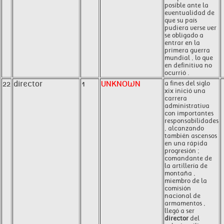
posible ante la
eventualidad de
que su país
pudiera verse ver
se obligado a
entrar en la
primera guerra
mundial , lo que
en definitiva no
ocurrió .
22
director
1
UNKNOWN
a fines del siglo
xix inició una
carrera
administrativa
con importantes
responsabilidades
, alcanzando
también ascensos
en una rápida
progresión ;
comandante de
la artillería de
montaña ,
miembro de la
comisión
nacional de
armamentos ,
llegó a ser
director
del