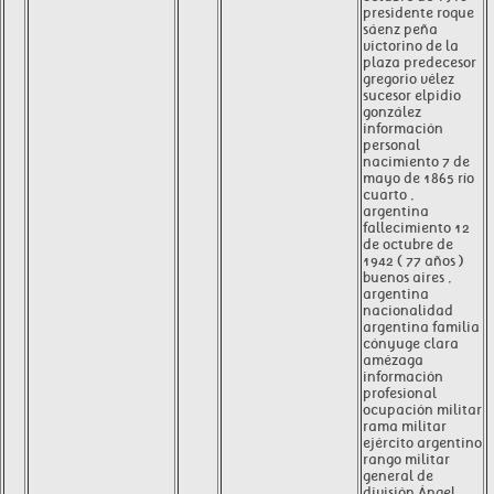
presidente roque
sáenz peña
victorino de la
plaza predecesor
gregorio vélez
sucesor elpidio
gonzález
información
personal
nacimiento 7 de
mayo de 1865 río
cuarto ,
argentina
fallecimiento 12
de octubre de
1942 ( 77 años )
buenos aires ,
argentina
nacionalidad
argentina familia
cónyuge clara
amézaga
información
profesional
ocupación militar
rama militar
ejército argentino
rango militar
general de
división Ángel