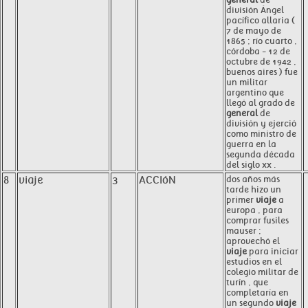
división Ángel
pacífico allaria (
7 de mayo de
1865 ; río cuarto ,
córdoba - 12 de
octubre de 1942 ,
buenos aires ) fue
un militar
argentino que
llegó al grado de
general
de
división y ejerció
como ministro de
guerra en la
segunda década
del siglo xx .
8
viaje
3
ACCIóN
dos años más
tarde hizo un
primer
viaje
a
europa , para
comprar fusiles
mauser ;
aprovechó el
viaje
para iniciar
estudios en el
colegio militar de
turín , que
completaría en
un segundo
viaje