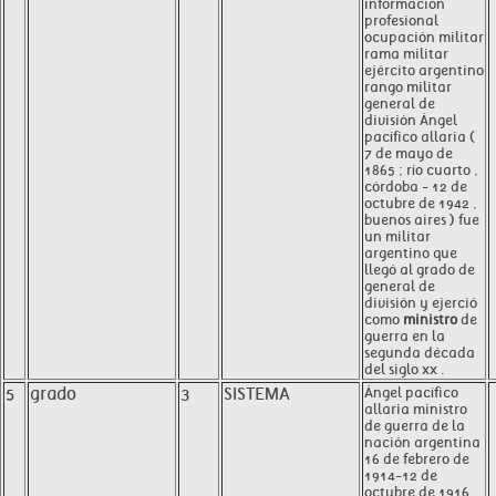
información
profesional
ocupación militar
rama militar
ejército argentino
rango militar
general de
división Ángel
pacífico allaria (
7 de mayo de
1865 ; río cuarto ,
córdoba - 12 de
octubre de 1942 ,
buenos aires ) fue
un militar
argentino que
llegó al grado de
general de
división y ejerció
como
ministro
de
guerra en la
segunda década
del siglo xx .
5
grado
3
SISTEMA
Ángel pacífico
allaria ministro
de guerra de la
nación argentina
16 de febrero de
1914-12 de
octubre de 1916