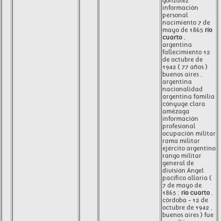
gonzález
información
personal
nacimiento 7 de
mayo de 1865
río
cuarto
,
argentina
fallecimiento 12
de octubre de
1942 ( 77 años )
buenos aires ,
argentina
nacionalidad
argentina familia
cónyuge clara
amézaga
información
profesional
ocupación militar
rama militar
ejército argentino
rango militar
general de
división Ángel
pacífico allaria (
7 de mayo de
1865 ;
río cuarto
,
córdoba - 12 de
octubre de 1942 ,
buenos aires ) fue