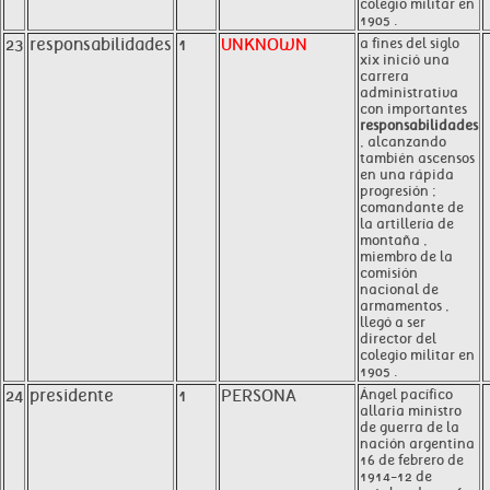
colegio militar en
1905 .
23
responsabilidades
1
UNKNOWN
a fines del siglo
xix inició una
carrera
administrativa
con importantes
responsabilidades
, alcanzando
también ascensos
en una rápida
progresión ;
comandante de
la artillería de
montaña ,
miembro de la
comisión
nacional de
armamentos ,
llegó a ser
director del
colegio militar en
1905 .
24
presidente
1
PERSONA
Ángel pacífico
allaria ministro
de guerra de la
nación argentina
16 de febrero de
1914-12 de