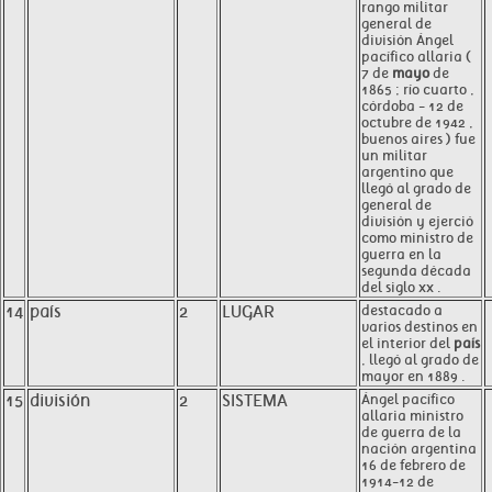
rango militar
general de
división Ángel
pacífico allaria (
7 de
mayo
de
1865 ; río cuarto ,
córdoba - 12 de
octubre de 1942 ,
buenos aires ) fue
un militar
argentino que
llegó al grado de
general de
división y ejerció
como ministro de
guerra en la
segunda década
del siglo xx .
14
país
2
LUGAR
destacado a
varios destinos en
el interior del
país
, llegó al grado de
mayor en 1889 .
15
división
2
SISTEMA
Ángel pacífico
allaria ministro
de guerra de la
nación argentina
16 de febrero de
1914-12 de