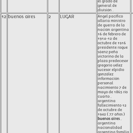
el grado de
general de
división .
12
buenos aires
2
LUGAR
Ángel pacífico
allaria ministro
de guerra de la
nación argentina
16 de febrero de
1914-12 de
octubre de 1916
presidente roque
sáenz peña
victorino de la
plaza predecesor
gregorio vélez
sucesor elpidio
gonzález
información
personal
nacimiento 7 de
mayo de 1865 río
cuarto ,
argentina
fallecimiento 12
de octubre de
1942 ( 77 años )
buenos aires
,
argentina
nacionalidad
argentina familia