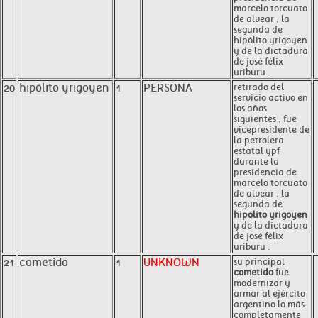
marcelo torcuato
de alvear , la
segunda de
hipólito yrigoyen
y de la dictadura
de josé félix
uriburu .
20
hipólito yrigoyen
1
PERSONA
retirado del
servicio activo en
los años
siguientes , fue
vicepresidente de
la petrolera
estatal ypf
durante la
presidencia de
marcelo torcuato
de alvear , la
segunda de
hipólito yrigoyen
y de la dictadura
de josé félix
uriburu .
21
cometido
1
UNKNOWN
su principal
cometido
fue
modernizar y
armar al ejército
argentino lo más
completamente