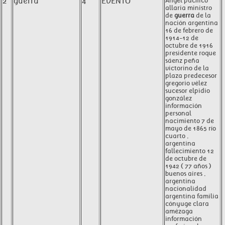
2
guerra
4
EVENTO
Ángel pacífico
allaria ministro
de
guerra
de la
nación argentina
16 de febrero de
1914-12 de
octubre de 1916
presidente roque
sáenz peña
victorino de la
plaza predecesor
gregorio vélez
sucesor elpidio
gonzález
información
personal
nacimiento 7 de
mayo de 1865 río
cuarto ,
argentina
fallecimiento 12
de octubre de
1942 ( 77 años )
buenos aires ,
argentina
nacionalidad
argentina familia
cónyuge clara
amézaga
información