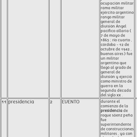
ocupación militar
rama militar
ejército argentino
rango militar
general de
división Ángel
pacífico allaria (
7 de mayo de
1865 ; río cuarto ,
córdoba - 12 de
octubre de 1942 ,
buenos aires ) fue
un militar
argentino que
llegó al grado de
general de
división y ejerció
como ministro de
guerra en la
segunda década
del siglo xx .
11
presidencia
2
EVENTO
durante el
comienzo de la
presidencia
de
roque sáenz peña
fue
superintendente
de construcciones
militares , ya con