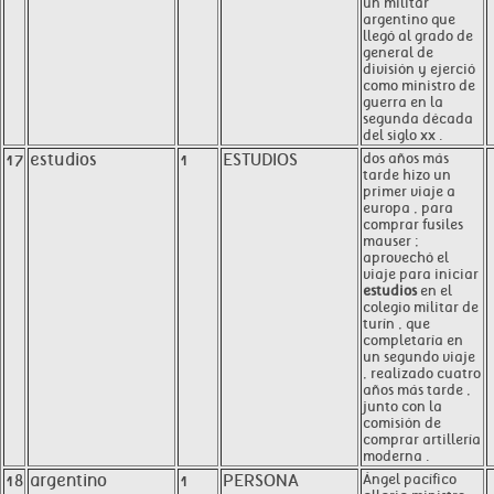
un militar
argentino que
llegó al grado de
general de
división y ejerció
como ministro de
guerra en la
segunda década
del siglo xx .
17
estudios
1
ESTUDIOS
dos años más
tarde hizo un
primer viaje a
europa , para
comprar fusiles
mauser ;
aprovechó el
viaje para iniciar
estudios
en el
colegio militar de
turín , que
completaría en
un segundo viaje
, realizado cuatro
años más tarde ,
junto con la
comisión de
comprar artillería
moderna .
18
argentino
1
PERSONA
Ángel pacífico