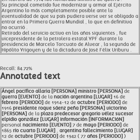
Su principal cometido fue modernizar y armar al Ejército
Argentino lo más completamente posible ante la
eventualidad de que su país pudiera verse ver se obligado a
entrar en la Primera Guerra Mundial , lo que en definitiva
no ocurrió .
Retirado del servicio activo en los años siguientes , fue
vicepresidente de la petrolera estatal YPF durante la
presidencia de Marcelo Torcuato de Alvear , la segunda de
Hipólito Yrigoyen y de la dictadura de José Félix Uriburu .
Recall: 84.72%
Annotated text
Ángel pacífico allaria [PERSONA]
ministro [PERSONA]
de
guerra [EVENTO]
de la
nación argentina [LUGAR]
16 de
febrero [PERIODO]
de 1914-12 de
octubre [PERIODO]
de
1916
presidente
roque sáenz peña [PERSONA]
victorino
[PERSONA]
de la
plaza predecesor gregorio vélez sucesor
elpidio gonzález [LUGAR]
información [INFORMACIóN]
personal
nacimiento [EVENTO]
7 de
mayo [PERIODO]
de
1865
río cuarto [LUGAR]
,
argentina fallecimiento [LUGAR]
12 de
octubre [PERIODO]
de 1942 ( 77
años [PERIODO]
)