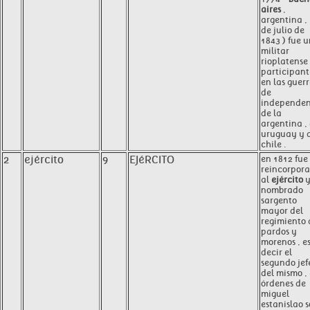
aires
,
argentina ,
de julio de
1843 ) fue 
militar
rioplatense 
participant
en las guer
de
independen
de la
argentina ,
uruguay y 
chile .
2
ejército
9
EJéRCITO
en 1812 fue
reincorpor
al
ejército
nombrado
sargento
mayor del
regimiento 
pardos y
morenos , e
decir el
segundo jef
del mismo ,
órdenes de
miguel
estanislao s