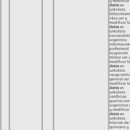
y modificar 
datos
en
wikidata
fallecimien
1843 ver y
modificar l
datos
en
wikidata
nacionalid
argentina
informació
profesional
ocupación
militar ver 
modificar l
datos
en
wikidata
rango milit
general ver
modificar l
datos
en
wikidata
conflictos
guerras civi
argentinas 
y modificar 
datos
en
wikidata
hilarión de 
quintana y