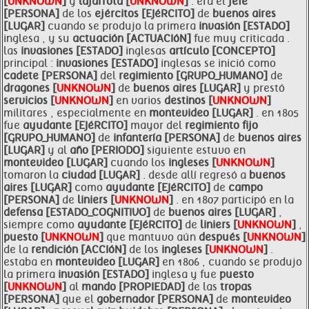
[
UNKNOWN
]
y
lajarrota [
UNKNOWN
]
. era el
jefe
[PERSONA]
de los
ejércitos [EJéRCITO]
de
buenos aires
[LUGAR]
cuando se produjo la primera
invasión [ESTADO]
inglesa , y su
actuación [ACTUACIóN]
fue muy criticada .
las
invasiones [ESTADO]
inglesas
artículo [CONCEPTO]
principal :
invasiones [ESTADO]
inglesas se inició como
cadete [PERSONA]
del
regimiento [GRUPO_HUMANO]
de
dragones [
UNKNOWN
]
de
buenos aires [LUGAR]
y prestó
servicios [
UNKNOWN
]
en varios
destinos [
UNKNOWN
]
militares , especialmente en
montevideo [LUGAR]
. en 1805
fue
ayudante [EJéRCITO]
mayor del
regimiento fijo
[GRUPO_HUMANO]
de
infantería [PERSONA]
de
buenos aires
[LUGAR]
y al
año [PERIODO]
siguiente estuvo en
montevideo [LUGAR]
cuando los
ingleses [
UNKNOWN
]
tomaron la
ciudad [LUGAR]
. desde allí regresó a
buenos
aires [LUGAR]
como
ayudante [EJéRCITO]
de
campo
[PERSONA]
de
liniers [
UNKNOWN
]
. en 1807 participó en la
defensa [ESTADO_COGNITIVO]
de
buenos aires [LUGAR]
,
siempre como
ayudante [EJéRCITO]
de
liniers [
UNKNOWN
]
,
puesto [
UNKNOWN
]
que mantuvo aún
después [
UNKNOWN
]
de la
rendición [ACCIóN]
de los
ingleses [
UNKNOWN
]
.
estaba en
montevideo [LUGAR]
en 1806 , cuando se produjo
la primera
invasión [ESTADO]
inglesa y fue
puesto
[
UNKNOWN
]
al
mando [PROPIEDAD]
de las
tropas
[PERSONA]
que el
gobernador [PERSONA]
de
montevideo