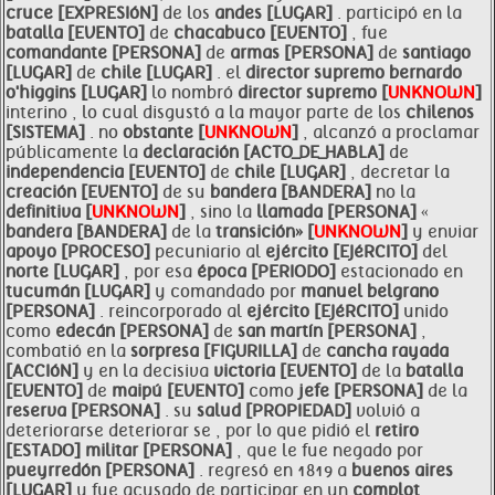
cruce [EXPRESIóN]
de los
andes [LUGAR]
. participó en la
batalla [EVENTO]
de
chacabuco [EVENTO]
, fue
comandante [PERSONA]
de
armas [PERSONA]
de
santiago
[LUGAR]
de
chile [LUGAR]
. el
director supremo bernardo
o'higgins [LUGAR]
lo nombró
director supremo [
UNKNOWN
]
interino , lo cual disgustó a la mayor parte de los
chilenos
[SISTEMA]
. no
obstante [
UNKNOWN
]
, alcanzó a proclamar
públicamente la
declaración [ACTO_DE_HABLA]
de
independencia [EVENTO]
de
chile [LUGAR]
, decretar la
creación [EVENTO]
de su
bandera [BANDERA]
no la
definitiva [
UNKNOWN
]
, sino la
llamada [PERSONA]
«
bandera [BANDERA]
de la
transición» [
UNKNOWN
]
y enviar
apoyo [PROCESO]
pecuniario al
ejército [EJéRCITO]
del
norte [LUGAR]
, por esa
época [PERIODO]
estacionado en
tucumán [LUGAR]
y comandado por
manuel belgrano
[PERSONA]
. reincorporado al
ejército [EJéRCITO]
unido
como
edecán [PERSONA]
de
san martín [PERSONA]
,
combatió en la
sorpresa [FIGURILLA]
de
cancha rayada
[ACCIóN]
y en la decisiva
victoria [EVENTO]
de la
batalla
[EVENTO]
de
maipú [EVENTO]
como
jefe [PERSONA]
de la
reserva [PERSONA]
. su
salud [PROPIEDAD]
volvió a
deteriorarse deteriorar se , por lo que pidió el
retiro
[ESTADO]
militar [PERSONA]
, que le fue negado por
pueyrredón [PERSONA]
. regresó en 1819 a
buenos aires
[LUGAR]
y fue acusado de participar en un
complot