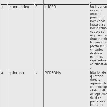
.
3
montevideo
8
LUGAR
las invasio
inglesas
artículo
principal :
invasiones
inglesas se
inició como
cadete del
regimiento 
dragones d
buenos aire
prestó servi
en varios
destinos
militares ,
especialme
en
montevi
.
4
quintana
7
PERSONA
hilarión de 
quintana
director
supremo de
chile deleg
16 de abril-
de septiem
de 1817
predecesor
bernardo