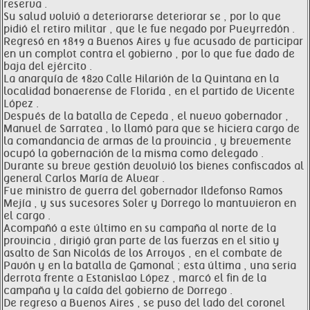
reserva .
Su salud volvió a deteriorarse deteriorar se , por lo que
pidió el retiro militar , que le fue negado por Pueyrredón .
Regresó en 1819 a Buenos Aires y fue acusado de participar
en un complot contra el gobierno , por lo que fue dado de
baja del ejército .
La anarquía de 1820 Calle Hilarión de la Quintana en la
localidad bonaerense de Florida , en el partido de Vicente
López .
Después de la batalla de Cepeda , el nuevo gobernador ,
Manuel de Sarratea , lo llamó para que se hiciera cargo de
la comandancia de armas de la provincia , y brevemente
ocupó la gobernación de la misma como delegado .
Durante su breve gestión devolvió los bienes confiscados al
general Carlos María de Alvear .
Fue ministro de guerra del gobernador Ildefonso Ramos
Mejía , y sus sucesores Soler y Dorrego lo mantuvieron en
el cargo .
Acompañó a este último en su campaña al norte de la
provincia , dirigió gran parte de las fuerzas en el sitio y
asalto de San Nicolás de los Arroyos , en el combate de
Pavón y en la batalla de Gamonal ; esta última , una seria
derrota frente a Estanislao López , marcó el fin de la
campaña y la caída del gobierno de Dorrego .
De regreso a Buenos Aires , se puso del lado del coronel