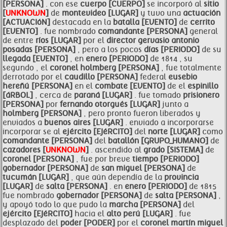
[PERSONA]
. con ese
cuerpo [CUERPO]
se incorporó al
sitio
[
UNKNOWN
]
de
montevideo [LUGAR]
y tuvo una
actuación
[ACTUACIóN]
destacada en la
batalla [EVENTO]
de
cerrito
[EVENTO]
. fue nombrado
comandante [PERSONA]
general
de entre
ríos [LUGAR]
por el
director gervasio antonio
posadas [PERSONA]
, pero a los pocos
días [PERIODO]
de su
llegada [EVENTO]
, en
enero [PERIODO]
de 1814 , su
segundo , el
coronel
holmberg [PERSONA]
, fue totalmente
derrotado por el
caudillo [PERSONA]
federal
eusebio
hereñú [PERSONA]
en el
combate [EVENTO]
de el
espinillo
[áRBOL]
, cerca de
paraná [LUGAR]
. fue tomado
prisionero
[PERSONA]
por
fernando otorgués [LUGAR]
junto a
holmberg [PERSONA]
, pero pronto fueron liberados y
enviados a
buenos aires [LUGAR]
. enviado a incorporarse
incorporar se al
ejército [EJéRCITO]
del
norte [LUGAR]
como
comandante [PERSONA]
del
batallón [GRUPO_HUMANO]
de
cazadores [
UNKNOWN
]
. ascendido al
grado [SISTEMA]
de
coronel [PERSONA]
, fue por breve
tiempo [PERIODO]
gobernador [PERSONA]
de
san miguel [PERSONA]
de
tucumán [LUGAR]
, que aún dependía de la
provincia
[LUGAR]
de
salta [PERSONA]
. en
enero [PERIODO]
de 1815
fue nombrado
gobernador [PERSONA]
de
salta [PERSONA]
,
y apoyó todo lo que pudo la
marcha [PERSONA]
del
ejército [EJéRCITO]
hacia el
alto perú [LUGAR]
. fue
desplazado del
poder [PODER]
por el
coronel martín miguel