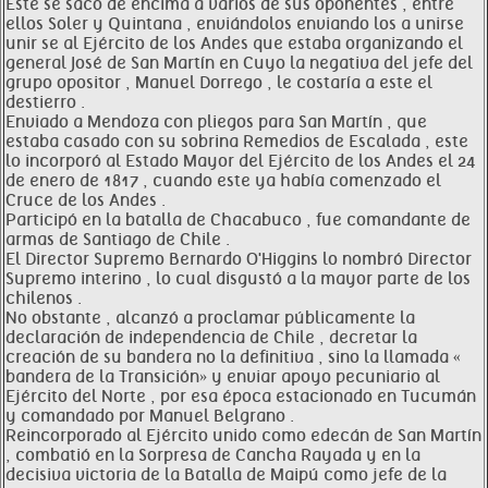
Este se sacó de encima a varios de sus oponentes , entre
ellos Soler y Quintana , enviándolos enviando los a unirse
unir se al Ejército de los Andes que estaba organizando el
general José de San Martín en Cuyo la negativa del jefe del
grupo opositor , Manuel Dorrego , le costaría a este el
destierro .
Enviado a Mendoza con pliegos para San Martín , que
estaba casado con su sobrina Remedios de Escalada , este
lo incorporó al Estado Mayor del Ejército de los Andes el 24
de enero de 1817 , cuando este ya había comenzado el
Cruce de los Andes .
Participó en la batalla de Chacabuco , fue comandante de
armas de Santiago de Chile .
El Director Supremo Bernardo O'Higgins lo nombró Director
Supremo interino , lo cual disgustó a la mayor parte de los
chilenos .
No obstante , alcanzó a proclamar públicamente la
declaración de independencia de Chile , decretar la
creación de su bandera no la definitiva , sino la llamada «
bandera de la Transición» y enviar apoyo pecuniario al
Ejército del Norte , por esa época estacionado en Tucumán
y comandado por Manuel Belgrano .
Reincorporado al Ejército unido como edecán de San Martín
, combatió en la Sorpresa de Cancha Rayada y en la
decisiva victoria de la Batalla de Maipú como jefe de la