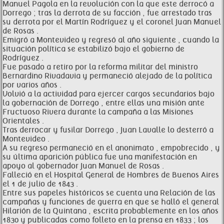
Manuel Pagola en la revolución con la que este derrocó a
Dorrego ; tras la derrota de su facción , fue arrestado tras
su derrota por el Martín Rodríguez y el coronel Juan Manuel
de Rosas .
Emigró a Montevideo y regresó al año siguiente , cuando la
situación política se estabilizó bajo el gobierno de
Rodríguez .
Fue pasado a retiro por la reforma militar del ministro
Bernardino Rivadavia y permaneció alejado de la política
por varios años .
Volvió a la actividad para ejercer cargos secundarios bajo
la gobernación de Dorrego , entre ellas una misión ante
Fructuoso Rivera durante la campaña a las Misiones
Orientales .
Tras derrocar y fusilar Dorrego , Juan Lavalle lo desterró a
Montevideo .
A su regreso permaneció en el anonimato , empobrecido , y
su última aparición pública fue una manifestación en
apoyo al gobernador Juan Manuel de Rosas .
Falleció en el Hospital General de Hombres de Buenos Aires
el 1 de julio de 1843 .
Entre sus papeles históricos se cuenta una Relación de las
campañas y funciones de guerra en que se halló el general
Hilarión de la Quintana , escrita probablemente en los años
1830 y publicadas como folleto en la prensa en 1833 ; los