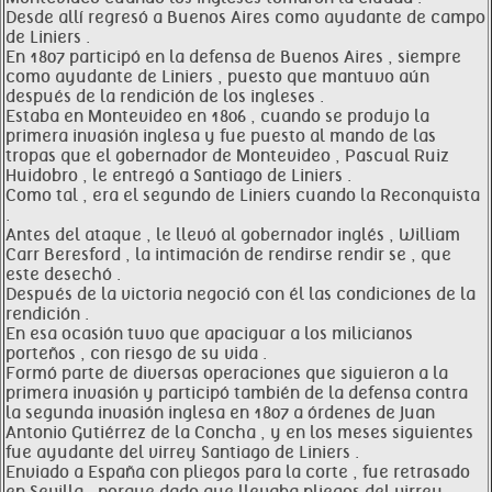
Desde allí regresó a Buenos Aires como ayudante de campo
de Liniers .
En 1807 participó en la defensa de Buenos Aires , siempre
como ayudante de Liniers , puesto que mantuvo aún
después de la rendición de los ingleses .
Estaba en Montevideo en 1806 , cuando se produjo la
primera invasión inglesa y fue puesto al mando de las
tropas que el gobernador de Montevideo , Pascual Ruiz
Huidobro , le entregó a Santiago de Liniers .
Como tal , era el segundo de Liniers cuando la Reconquista
.
Antes del ataque , le llevó al gobernador inglés , William
Carr Beresford , la intimación de rendirse rendir se , que
este desechó .
Después de la victoria negoció con él las condiciones de la
rendición .
En esa ocasión tuvo que apaciguar a los milicianos
porteños , con riesgo de su vida .
Formó parte de diversas operaciones que siguieron a la
primera invasión y participó también de la defensa contra
la segunda invasión inglesa en 1807 a órdenes de Juan
Antonio Gutiérrez de la Concha , y en los meses siguientes
fue ayudante del virrey Santiago de Liniers .
Enviado a España con pliegos para la corte , fue retrasado