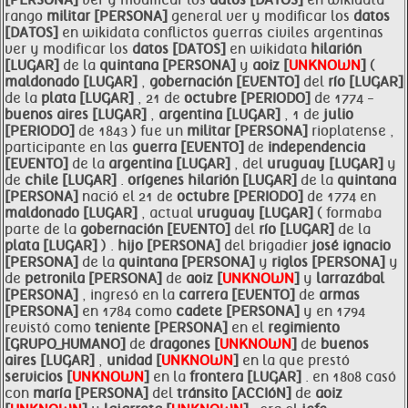
[PERSONA]
ver y modificar los
datos [DATOS]
en wikidata
rango
militar [PERSONA]
general ver y modificar los
datos
[DATOS]
en wikidata conflictos guerras civiles argentinas
ver y modificar los
datos [DATOS]
en wikidata
hilarión
[LUGAR]
de la
quintana [PERSONA]
y
aoiz [
UNKNOWN
]
(
maldonado [LUGAR]
,
gobernación [EVENTO]
del
río [LUGAR]
de la
plata [LUGAR]
, 21 de
octubre [PERIODO]
de 1774 -
buenos aires [LUGAR]
,
argentina [LUGAR]
, 1 de
julio
[PERIODO]
de 1843 ) fue un
militar [PERSONA]
rioplatense ,
participante en las
guerra [EVENTO]
de
independencia
[EVENTO]
de la
argentina [LUGAR]
, del
uruguay [LUGAR]
y
de
chile [LUGAR]
.
orígenes
hilarión [LUGAR]
de la
quintana
[PERSONA]
nació el 21 de
octubre [PERIODO]
de 1774 en
maldonado [LUGAR]
, actual
uruguay [LUGAR]
( formaba
parte de la
gobernación [EVENTO]
del
río [LUGAR]
de la
plata [LUGAR]
) .
hijo [PERSONA]
del brigadier
josé ignacio
[PERSONA]
de la
quintana [PERSONA]
y
riglos [PERSONA]
y
de
petronila [PERSONA]
de
aoiz [
UNKNOWN
]
y
larrazábal
[PERSONA]
, ingresó en la
carrera [EVENTO]
de
armas
[PERSONA]
en 1784 como
cadete [PERSONA]
y en 1794
revistó como
teniente [PERSONA]
en el
regimiento
[GRUPO_HUMANO]
de
dragones [
UNKNOWN
]
de
buenos
aires [LUGAR]
,
unidad [
UNKNOWN
]
en la que prestó
servicios [
UNKNOWN
]
en la
frontera [LUGAR]
. en 1808 casó
con
maría [PERSONA]
del
tránsito [ACCIóN]
de
aoiz