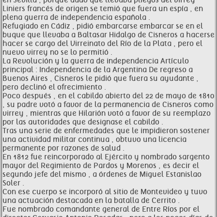
en Sevilla , porque dado que llevaba pliegos del virrey
Liniers francés de origen se temió que fuera un espía , en
plena guerra de independencia española .
Refugiado en Cádiz , pidió embarcarse embarcar se en el
buque que llevaba a Baltasar Hidalgo de Cisneros a hacerse
hacer se cargo del Virreinato del Río de la Plata , pero el
nuevo virrey no se lo permitió .
La Revolución y la guerra de independencia Artículo
principal : Independencia de la Argentina De regreso a
Buenos Aires , Cisneros le pidió que fuera su ayudante ,
pero declinó el ofrecimiento .
Poco después , en el cabildo abierto del 22 de mayo de 1810
, su padre votó a favor de la permanencia de Cisneros como
virrey , mientras que Hilarión votó a favor de su reemplazo
por las autoridades que designase el cabildo .
Tras una serie de enfermedades que le impidieron sostener
una actividad militar continua , obtuvo una licencia
permanente por razones de salud .
En 1812 fue reincorporado al Ejército y nombrado sargento
mayor del Regimiento de Pardos y Morenos , es decir el
segundo jefe del mismo , a órdenes de Miguel Estanislao
Soler .
Con ese cuerpo se incorporó al sitio de Montevideo y tuvo
una actuación destacada en la batalla de Cerrito .
Fue nombrado comandante general de Entre Ríos por el