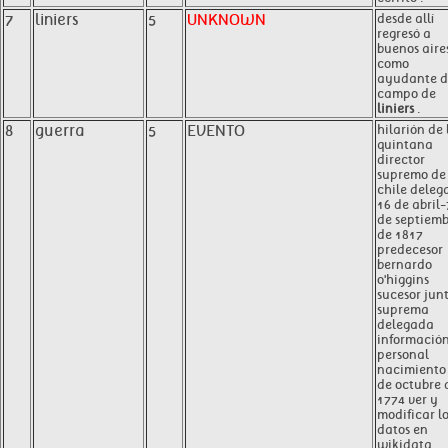
7
liniers
5
UNKNOWN
desde allí
regresó a
buenos aire
como
ayudante d
campo de
liniers
.
8
guerra
5
EVENTO
hilarión de 
quintana
director
supremo de
chile deleg
16 de abril-
de septiem
de 1817
predecesor
bernardo
o'higgins
sucesor jun
suprema
delegada
informació
personal
nacimiento
de octubre 
1774 ver y
modificar l
datos en
wikidata