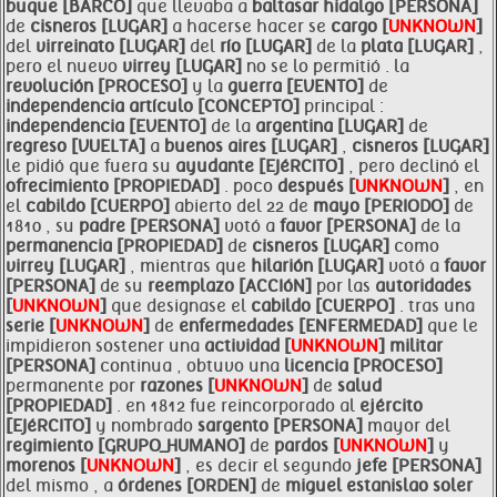
buque [BARCO]
que llevaba a
baltasar hidalgo [PERSONA]
de
cisneros [LUGAR]
a hacerse hacer se
cargo [
UNKNOWN
]
del
virreinato [LUGAR]
del
río [LUGAR]
de la
plata [LUGAR]
,
pero el nuevo
virrey [LUGAR]
no se lo permitió . la
revolución [PROCESO]
y la
guerra [EVENTO]
de
independencia
artículo [CONCEPTO]
principal :
independencia [EVENTO]
de la
argentina [LUGAR]
de
regreso [VUELTA]
a
buenos aires [LUGAR]
,
cisneros [LUGAR]
le pidió que fuera su
ayudante [EJéRCITO]
, pero declinó el
ofrecimiento [PROPIEDAD]
. poco
después [
UNKNOWN
]
, en
el
cabildo [CUERPO]
abierto del 22 de
mayo [PERIODO]
de
1810 , su
padre [PERSONA]
votó a
favor [PERSONA]
de la
permanencia [PROPIEDAD]
de
cisneros [LUGAR]
como
virrey [LUGAR]
, mientras que
hilarión [LUGAR]
votó a
favor
[PERSONA]
de su
reemplazo [ACCIóN]
por las
autoridades
[
UNKNOWN
]
que designase el
cabildo [CUERPO]
. tras una
serie [
UNKNOWN
]
de
enfermedades [ENFERMEDAD]
que le
impidieron sostener una
actividad [
UNKNOWN
]
militar
[PERSONA]
continua , obtuvo una
licencia [PROCESO]
permanente por
razones [
UNKNOWN
]
de
salud
[PROPIEDAD]
. en 1812 fue reincorporado al
ejército
[EJéRCITO]
y nombrado
sargento [PERSONA]
mayor del
regimiento [GRUPO_HUMANO]
de
pardos [
UNKNOWN
]
y
morenos [
UNKNOWN
]
, es decir el segundo
jefe [PERSONA]
del mismo , a
órdenes [ORDEN]
de
miguel estanislao
soler