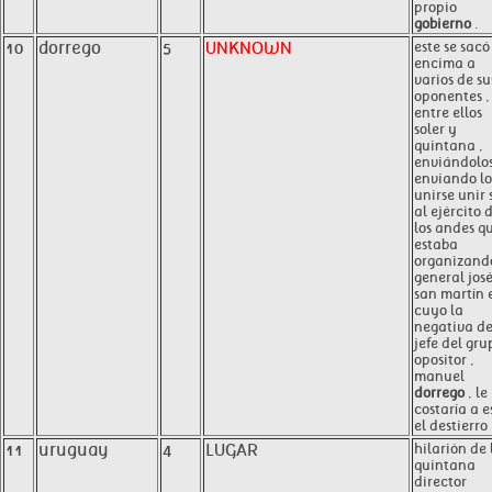
propio
gobierno
.
10
dorrego
5
UNKNOWN
este se sacó
encima a
varios de su
oponentes ,
entre ellos
soler y
quintana ,
enviándolo
enviando lo
unirse unir 
al ejército 
los andes q
estaba
organizando
general jos
san martín 
cuyo la
negativa de
jefe del gru
opositor ,
manuel
dorrego
, le
costaría a e
el destierro 
11
uruguay
4
LUGAR
hilarión de 
quintana
director