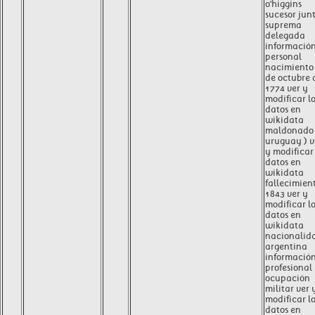
o'higgins
sucesor jun
suprema
delegada
informació
personal
nacimiento
de octubre 
1774 ver y
modificar l
datos en
wikidata
maldonado 
uruguay ) v
y modificar 
datos en
wikidata
fallecimien
1843 ver y
modificar l
datos en
wikidata
nacionalid
argentina
informació
profesional
ocupación
militar ver 
modificar l
datos en