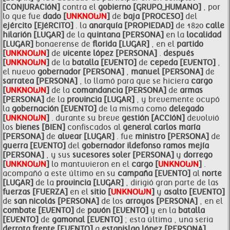
[CONJURACIóN]
contra el
gobierno [GRUPO_HUMANO]
, por
lo que fue
dado [
UNKNOWN
]
de
baja [PROCESO]
del
ejército [EJéRCITO]
. la
anarquía [PROPIEDAD]
de 1820
calle
hilarión [LUGAR]
de la
quintana [PERSONA]
en la
localidad
[LUGAR]
bonaerense de
florida [LUGAR]
, en el
partido
[
UNKNOWN
]
de
vicente lópez [PERSONA]
.
después
[
UNKNOWN
]
de la
batalla [EVENTO]
de
cepeda [EVENTO]
,
el nuevo
gobernador [PERSONA]
,
manuel [PERSONA]
de
sarratea [PERSONA]
, lo llamó para que se hiciera
cargo
[
UNKNOWN
]
de la
comandancia [PERSONA]
de
armas
[PERSONA]
de la
provincia [LUGAR]
, y brevemente ocupó
la
gobernación [EVENTO]
de la misma como
delegado
[
UNKNOWN
]
. durante su breve
gestión [ACCIóN]
devolvió
los
bienes [BIEN]
confiscados al
general carlos
maría
[PERSONA]
de
alvear [LUGAR]
. fue
ministro [PERSONA]
de
guerra [EVENTO]
del
gobernador ildefonso ramos mejía
[PERSONA]
, y sus
sucesores
soler [PERSONA]
y
dorrego
[
UNKNOWN
]
lo mantuvieron en el
cargo [
UNKNOWN
]
.
acompañó a este último en su
campaña [EVENTO]
al
norte
[LUGAR]
de la
provincia [LUGAR]
, dirigió gran parte de las
fuerzas [FUERZA]
en el
sitio [
UNKNOWN
]
y
asalto [EVENTO]
de
san nicolás [PERSONA]
de los
arroyos [PERSONA]
, en el
combate [EVENTO]
de
pavón [EVENTO]
y en la
batalla
[EVENTO]
de
gamonal [EVENTO]
; esta última , una seria
derrota frente [EVENTO]
a
estanislao lópez [PERSONA]
,