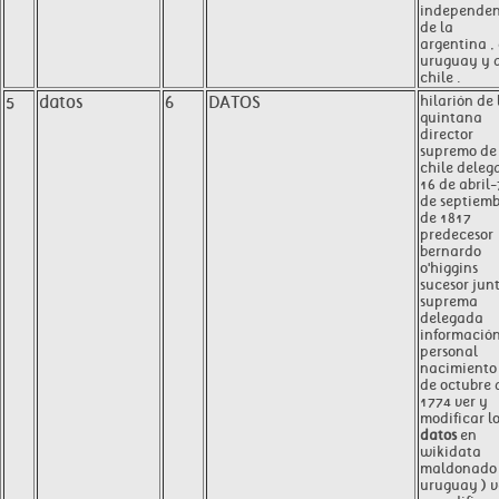
independen
de la
argentina ,
uruguay y 
chile .
5
datos
6
DATOS
hilarión de 
quintana
director
supremo de
chile deleg
16 de abril-
de septiem
de 1817
predecesor
bernardo
o'higgins
sucesor jun
suprema
delegada
informació
personal
nacimiento
de octubre 
1774 ver y
modificar l
datos
en
wikidata
maldonado 
uruguay ) v