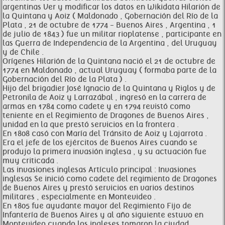
argentinas Ver y modificar los datos en Wikidata Hilarión de
la Quintana y Aoiz ( Maldonado , Gobernación del Río de la
Plata , 21 de octubre de 1774 - Buenos Aires , Argentina , 1
de julio de 1843 ) fue un militar rioplatense , participante en
las Guerra de Independencia de la Argentina , del Uruguay
y de Chile .
Orígenes Hilarión de la Quintana nació el 21 de octubre de
1774 en Maldonado , actual Uruguay ( formaba parte de la
Gobernación del Río de la Plata ) .
Hijo del brigadier José Ignacio de la Quintana y Riglos y de
Petronila de Aoiz y Larrazábal , ingresó en la carrera de
armas en 1784 como cadete y en 1794 revistó como
teniente en el Regimiento de Dragones de Buenos Aires ,
unidad en la que prestó servicios en la frontera .
En 1808 casó con María del Tránsito de Aoiz y Lajarrota .
Era el jefe de los ejércitos de Buenos Aires cuando se
produjo la primera invasión inglesa , y su actuación fue
muy criticada .
Las invasiones inglesas Artículo principal : Invasiones
inglesas Se inició como cadete del regimiento de Dragones
de Buenos Aires y prestó servicios en varios destinos
militares , especialmente en Montevideo .
En 1805 fue ayudante mayor del Regimiento Fijo de
Infantería de Buenos Aires y al año siguiente estuvo en
Montevideo cuando los ingleses tomaron la ciudad .