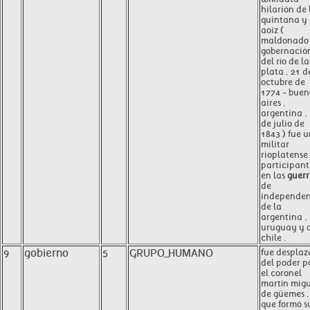
hilarión de 
quintana y
aoiz (
maldonado 
gobernació
del río de la
plata , 21 d
octubre de
1774 - buen
aires ,
argentina ,
de julio de
1843 ) fue 
militar
rioplatense 
participant
en las
guer
de
independen
de la
argentina ,
uruguay y 
chile .
9
gobierno
5
GRUPO_HUMANO
fue despla
del poder p
el coronel
martín mig
de güemes ,
que formó s