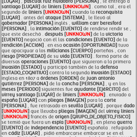
[LUGAR]
,
pascual ruiz huidobro [PERSONA]
, le entregó a
santiago [LUGAR]
de
liniers [
UNKNOWN
]
. como tal , era el
segundo de
liniers [
UNKNOWN
]
cuando la
reconquista
[LUGAR]
. antes del
ataque [SISTEMA]
, le llevó al
gobernador [PERSONA]
inglés ,
william carr beresford
[PERSONA]
, la
intimación [EVENTO]
de rendirse rendir se ,
que este desechó .
después [
UNKNOWN
]
de la
victoria
[EVENTO]
negoció con él las
condiciones [EVENTO]
de la
rendición [ACCIóN]
. en esa
ocasión [OPORTUNIDAD]
tuvo
que apaciguar a los
milicianos [CUERPO]
porteños , con
riesgo [PROPIEDAD]
de su
vida [EVENTO]
. formó parte de
diversas
operaciones [EVENTO]
que siguieron a la primera
invasión [ESTADO]
y participó también de la
defensa
[ESTADO_COGNITIVO]
contra la segunda
invasión [ESTADO]
inglesa en 1807 a
órdenes [ORDEN]
de
juan antonio
gutiérrez [PERSONA]
de la
concha [PERSONA]
, y en los
meses [PERIODO]
siguientes fue
ayudante [EJéRCITO]
del
virrey
santiago [LUGAR]
de
liniers [
UNKNOWN
]
. enviado a
españa [LUGAR]
con
pliegos [IMAGEN]
para la
corte
[PERSONA]
, fue retrasado en
sevilla [LUGAR]
, porque
dado
[
UNKNOWN
]
que llevaba
pliegos [IMAGEN]
del
virrey
liniers
[
UNKNOWN
]
francés de
origen [GRUPO_DE_OBJETO_FíSICO]
se temió que fuera un
espía [
UNKNOWN
]
, en plena
guerra
[EVENTO]
de
independencia [EVENTO]
española . refugiado
en
cádiz [LUGAR]
, pidió embarcarse embarcar se en el