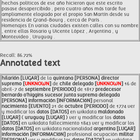
hechos políticos de ese año hicieron que este escrito
pasase desapercibido , pero cuatro años más tarde fue
ampliamente elogiado por el propio San Martín desde su
residencia de Grand-Bourg , cerca de París .
Homenajes En varias ciudades existen calles con su nombre
, entre ellas Rosario y Vicente López , Argentina , y
Montevideo , Uruguay .
Recall: 86.72%
Annotated text
hilarión [LUGAR]
de la
quintana [PERSONA]
director
supremo [
UNKNOWN
]
de
chile
delegado [
UNKNOWN
]
16 de
abril-7 de
septiembre [PERIODO]
de 1817
predecesor
bernardo o'higgins sucesor junta suprema delegada
[PERSONA]
información [INFORMACIóN]
personal
nacimiento [EVENTO]
21 de
octubre [PERIODO]
de 1774 ver
y modificar los
datos [DATOS]
en wikidata
maldonado
[LUGAR]
(
uruguay [LUGAR]
) ver y modificar los
datos
[DATOS]
en wikidata fallecimiento 1843 ver y modificar los
datos [DATOS]
en wikidata nacionalidad
argentina [LUGAR]
información [INFORMACIóN]
profesional ocupación
militar