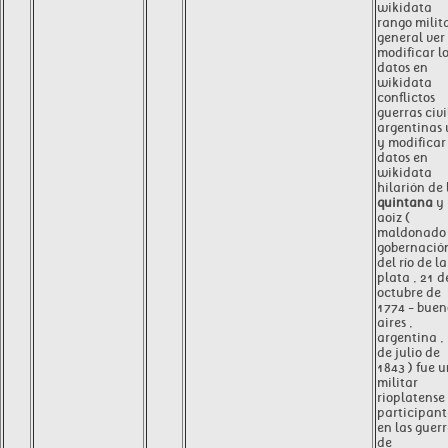
wikidata
rango milit
general ver
modificar l
datos en
wikidata
conflictos
guerras civi
argentinas 
y modificar 
datos en
wikidata
hilarión de 
quintana
y
aoiz (
maldonado 
gobernació
del río de la
plata , 21 d
octubre de
1774 - buen
aires ,
argentina ,
de julio de
1843 ) fue 
militar
rioplatense 
participant
en las guer
de