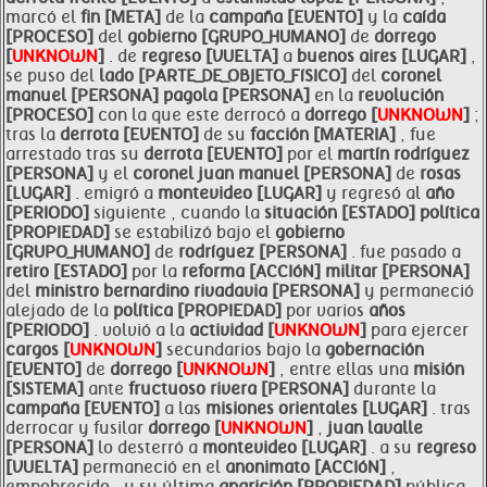
marcó el
fin [META]
de la
campaña [EVENTO]
y la
caída
[PROCESO]
del
gobierno [GRUPO_HUMANO]
de
dorrego
[
UNKNOWN
]
. de
regreso [VUELTA]
a
buenos aires [LUGAR]
,
se puso del
lado [PARTE_DE_OBJETO_FíSICO]
del
coronel
manuel [PERSONA]
pagola [PERSONA]
en la
revolución
[PROCESO]
con la que este derrocó a
dorrego [
UNKNOWN
]
;
tras la
derrota [EVENTO]
de su
facción [MATERIA]
, fue
arrestado tras su
derrota [EVENTO]
por el
martín
rodríguez
[PERSONA]
y el
coronel juan
manuel [PERSONA]
de
rosas
[LUGAR]
. emigró a
montevideo [LUGAR]
y regresó al
año
[PERIODO]
siguiente , cuando la
situación [ESTADO]
política
[PROPIEDAD]
se estabilizó bajo el
gobierno
[GRUPO_HUMANO]
de
rodríguez [PERSONA]
. fue pasado a
retiro [ESTADO]
por la
reforma [ACCIóN]
militar [PERSONA]
del
ministro bernardino rivadavia [PERSONA]
y permaneció
alejado de la
política [PROPIEDAD]
por varios
años
[PERIODO]
. volvió a la
actividad [
UNKNOWN
]
para ejercer
cargos [
UNKNOWN
]
secundarios bajo la
gobernación
[EVENTO]
de
dorrego [
UNKNOWN
]
, entre ellas una
misión
[SISTEMA]
ante
fructuoso rivera [PERSONA]
durante la
campaña [EVENTO]
a las
misiones orientales [LUGAR]
. tras
derrocar y fusilar
dorrego [
UNKNOWN
]
,
juan lavalle
[PERSONA]
lo desterró a
montevideo [LUGAR]
. a su
regreso
[VUELTA]
permaneció en el
anonimato [ACCIóN]
,