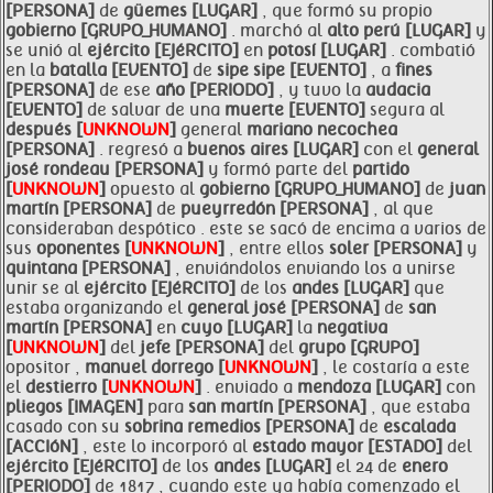
[PERSONA]
de
güemes [LUGAR]
, que formó su propio
gobierno [GRUPO_HUMANO]
. marchó al
alto perú [LUGAR]
y
se unió al
ejército [EJéRCITO]
en
potosí [LUGAR]
. combatió
en la
batalla [EVENTO]
de
sipe sipe [EVENTO]
, a
fines
[PERSONA]
de ese
año [PERIODO]
, y tuvo la
audacia
[EVENTO]
de salvar de una
muerte [EVENTO]
segura al
después [
UNKNOWN
]
general
mariano necochea
[PERSONA]
. regresó a
buenos aires [LUGAR]
con el
general
josé rondeau [PERSONA]
y formó parte del
partido
[
UNKNOWN
]
opuesto al
gobierno [GRUPO_HUMANO]
de
juan
martín [PERSONA]
de
pueyrredón [PERSONA]
, al que
consideraban despótico . este se sacó de encima a varios de
sus
oponentes [
UNKNOWN
]
, entre ellos
soler [PERSONA]
y
quintana [PERSONA]
, enviándolos enviando los a unirse
unir se al
ejército [EJéRCITO]
de los
andes [LUGAR]
que
estaba organizando el
general josé [PERSONA]
de
san
martín [PERSONA]
en
cuyo [LUGAR]
la
negativa
[
UNKNOWN
]
del
jefe [PERSONA]
del
grupo [GRUPO]
opositor ,
manuel
dorrego [
UNKNOWN
]
, le costaría a este
el
destierro [
UNKNOWN
]
. enviado a
mendoza [LUGAR]
con
pliegos [IMAGEN]
para
san martín [PERSONA]
, que estaba
casado con su
sobrina remedios [PERSONA]
de
escalada
[ACCIóN]
, este lo incorporó al
estado mayor [ESTADO]
del
ejército [EJéRCITO]
de los
andes [LUGAR]
el 24 de
enero
[PERIODO]
de 1817 , cuando este ya había comenzado el