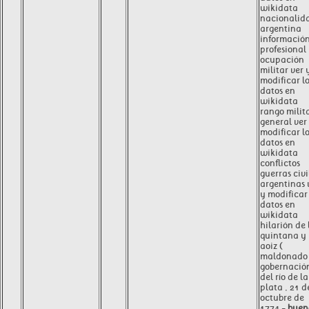
wikidata
nacionalid
argentina
informació
profesional
ocupación
militar ver 
modificar l
datos en
wikidata
rango milit
general ver
modificar l
datos en
wikidata
conflictos
guerras civi
argentinas 
y modificar 
datos en
wikidata
hilarión de 
quintana y
aoiz (
maldonado 
gobernació
del río de la
plata , 21 d
octubre de
1774 -
buen