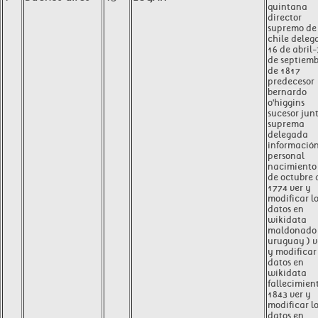
quintana
director
supremo de
chile deleg
16 de abril-
de septiem
de 1817
predecesor
bernardo
o'higgins
sucesor jun
suprema
delegada
informació
personal
nacimiento
de octubre 
1774 ver y
modificar l
datos en
wikidata
maldonado 
uruguay ) v
y modificar 
datos en
wikidata
fallecimien
1843 ver y
modificar l
datos en