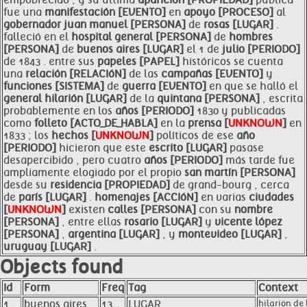
empobrecido , y su última
aparición [PROPIEDAD]
pública
fue una
manifestación [EVENTO]
en
apoyo [PROCESO]
al
gobernador juan
manuel [PERSONA]
de
rosas [LUGAR]
.
falleció en el
hospital general [PERSONA]
de
hombres
[PERSONA]
de
buenos aires [LUGAR]
el 1 de
julio [PERIODO]
de 1843 . entre sus
papeles [PAPEL]
históricos se cuenta
una
relación [RELACIóN]
de las
campañas [EVENTO]
y
funciones [SISTEMA]
de
guerra [EVENTO]
en que se halló el
general
hilarión [LUGAR]
de la
quintana [PERSONA]
, escrita
probablemente en los
años [PERIODO]
1830 y publicadas
como
folleto [ACTO_DE_HABLA]
en la
prensa [
UNKNOWN
]
en
1833 ; los
hechos [
UNKNOWN
]
políticos de ese
año
[PERIODO]
hicieron que este
escrito [LUGAR]
pasase
desapercibido , pero cuatro
años [PERIODO]
más tarde fue
ampliamente elogiado por el propio
san martín [PERSONA]
desde su
residencia [PROPIEDAD]
de grand-bourg , cerca
de
parís [LUGAR]
.
homenajes [ACCIóN]
en varias
ciudades
[
UNKNOWN
]
existen
calles [PERSONA]
con su
nombre
[PERSONA]
, entre ellas
rosario [LUGAR]
y
vicente lópez
[PERSONA]
,
argentina [LUGAR]
, y
montevideo [LUGAR]
,
uruguay [LUGAR]
.
Objects found
Id
Form
Freq
Tag
Context
1
buenos aires
13
LUGAR
hilarión de 