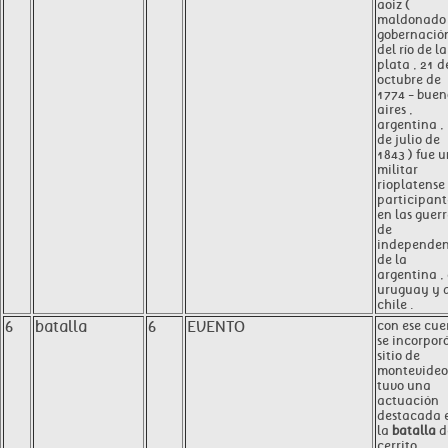
aoiz (
maldonado 
gobernació
del río de la
plata , 21 d
octubre de
1774 - buen
aires ,
argentina ,
de julio de
1843 ) fue 
militar
rioplatense 
participant
en las guer
de
independen
de la
argentina ,
uruguay y 
chile .
6
batalla
6
EVENTO
con ese cue
se incorporó
sitio de
montevideo
tuvo una
actuación
destacada 
la
batalla
d
cerrito .