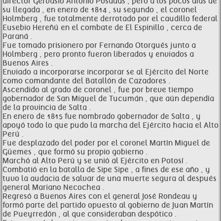
director Gervasio Antonio Posadas , pero a los pocos días de
su llegada , en enero de 1814 , su segundo , el coronel
Holmberg , fue totalmente derrotado por el caudillo federal
Eusebio Hereñú en el combate de El Espinillo , cerca de
Paraná .
Fue tomado prisionero por Fernando Otorgués junto a
Holmberg , pero pronto fueron liberados y enviados a
Buenos Aires .
Enviado a incorporarse incorporar se al Ejército del Norte
como comandante del Batallón de Cazadores .
Ascendido al grado de coronel , fue por breve tiempo
gobernador de San Miguel de Tucumán , que aún dependía
de la provincia de Salta .
En enero de 1815 fue nombrado gobernador de Salta , y
apoyó todo lo que pudo la marcha del Ejército hacia el Alto
Perú .
Fue desplazado del poder por el coronel Martín Miguel de
Güemes , que formó su propio gobierno .
Marchó al Alto Perú y se unió al Ejército en Potosí .
Combatió en la batalla de Sipe Sipe , a fines de ese año , y
tuvo la audacia de salvar de una muerte segura al después
general Mariano Necochea .
Regresó a Buenos Aires con el general José Rondeau y
formó parte del partido opuesto al gobierno de Juan Martín
de Pueyrredón , al que consideraban despótico .