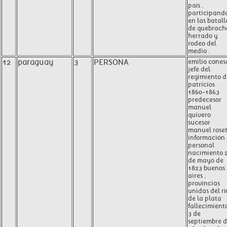
país ,
participand
en las batall
de quebrach
herrado y
rodeo del
medio .
12
paraguay
3
PERSONA
emilio cones
jefe del
regimiento d
patricios
1860-1863
predecesor
manuel
quivero
sucesor
manuel roset
información
personal
nacimiento 
de mayo de
1823 buenos
aires ,
provincias
unidas del rí
de la plata
fallecimient
3 de
septiembre 