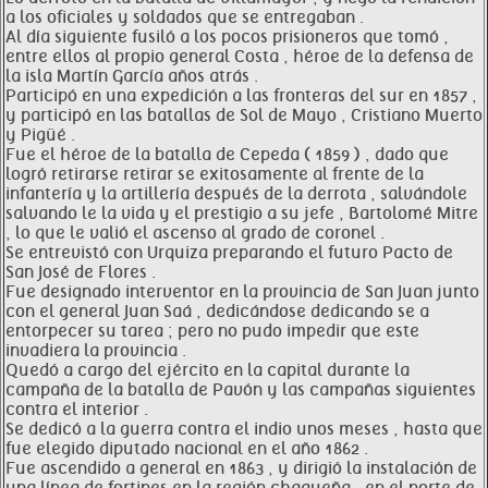
a los oficiales y soldados que se entregaban .
Al día siguiente fusiló a los pocos prisioneros que tomó ,
entre ellos al propio general Costa , héroe de la defensa de
la isla Martín García años atrás .
Participó en una expedición a las fronteras del sur en 1857 ,
y participó en las batallas de Sol de Mayo , Cristiano Muerto
y Pigüé .
Fue el héroe de la batalla de Cepeda ( 1859 ) , dado que
logró retirarse retirar se exitosamente al frente de la
infantería y la artillería después de la derrota , salvándole
salvando le la vida y el prestigio a su jefe , Bartolomé Mitre
, lo que le valió el ascenso al grado de coronel .
Se entrevistó con Urquiza preparando el futuro Pacto de
San José de Flores .
Fue designado interventor en la provincia de San Juan junto
con el general Juan Saá , dedicándose dedicando se a
entorpecer su tarea ; pero no pudo impedir que este
invadiera la provincia .
Quedó a cargo del ejército en la capital durante la
campaña de la batalla de Pavón y las campañas siguientes
contra el interior .
Se dedicó a la guerra contra el indio unos meses , hasta que
fue elegido diputado nacional en el año 1862 .
Fue ascendido a general en 1863 , y dirigió la instalación de