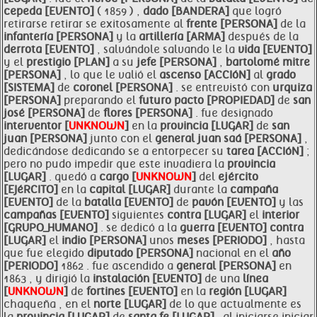
cepeda [EVENTO]
( 1859 ) ,
dado [BANDERA]
que logró
retirarse retirar se exitosamente al
frente [PERSONA]
de la
infantería [PERSONA]
y la
artillería [ARMA]
después de la
derrota [EVENTO]
, salvándole salvando le la
vida [EVENTO]
y el
prestigio [PLAN]
a su
jefe [PERSONA]
,
bartolomé
mitre
[PERSONA]
, lo que le valió el
ascenso [ACCIóN]
al
grado
[SISTEMA]
de
coronel [PERSONA]
. se entrevistó con
urquiza
[PERSONA]
preparando el
futuro pacto [PROPIEDAD]
de
san
josé [PERSONA]
de
flores [PERSONA]
. fue designado
interventor [
UNKNOWN
]
en la
provincia [LUGAR]
de
san
juan [PERSONA]
junto con el
general juan saá [PERSONA]
,
dedicándose dedicando se a entorpecer su
tarea [ACCIóN]
;
pero no pudo impedir que este invadiera la
provincia
[LUGAR]
. quedó a
cargo [
UNKNOWN
]
del
ejército
[EJéRCITO]
en la
capital [LUGAR]
durante la
campaña
[EVENTO]
de la
batalla [EVENTO]
de
pavón [EVENTO]
y las
campañas [EVENTO]
siguientes
contra [LUGAR]
el
interior
[GRUPO_HUMANO]
. se dedicó a la
guerra [EVENTO]
contra
[LUGAR]
el
indio [PERSONA]
unos
meses [PERIODO]
, hasta
que fue elegido
diputado [PERSONA]
nacional en el
año
[PERIODO]
1862 . fue ascendido a
general [PERSONA]
en
1863 , y dirigió la
instalación [EVENTO]
de una
línea
[
UNKNOWN
]
de
fortines [EVENTO]
en la
región [LUGAR]
chaqueña , en el
norte [LUGAR]
de lo que actualmente es