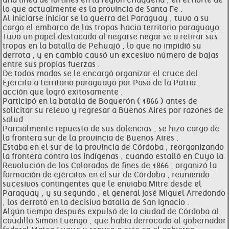
una línea de fortines en la región chaqueña , en el norte de
lo que actualmente es la provincia de Santa Fe .
Al iniciarse iniciar se la guerra del Paraguay , tuvo a su
cargo el embarco de las tropas hacia territorio paraguayo .
Tuvo un papel destacado al negarse negar se a retirar sus
tropas en la batalla de Pehuajó , lo que no impidió su
derrota , y en cambio causó un excesivo número de bajas
entre sus propias fuerzas .
De todos modos se le encargó organizar el cruce del
Ejército a territorio paraguayo por Paso de la Patria ,
acción que logró exitosamente .
Participó en la batalla de Boquerón ( 1866 ) antes de
solicitar su relevo y regresar a Buenos Aires por razones de
salud .
Parcialmente repuesto de sus dolencias , se hizo cargo de
la frontera sur de la provincia de Buenos Aires .
Estaba en el sur de la provincia de Córdoba , reorganizando
la frontera contra los indígenas , cuando estalló en Cuyo la
Revolución de los Colorados de fines de 1866 ; organizó la
formación de ejércitos en el sur de Córdoba , reuniendo
sucesivos contingentes que le enviaba Mitre desde el
Paraguay , y su segundo , el general José Miguel Arredondo
, los derrotó en la decisiva batalla de San Ignacio .
Algún tiempo después expulsó de la ciudad de Córdoba al
caudillo Simón Luengo , que había derrocado al gobernador