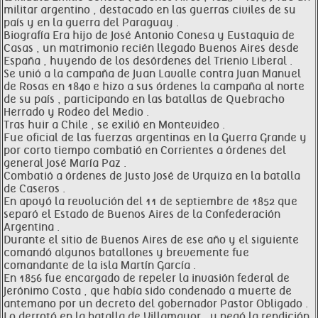
militar argentino , destacado en las guerras civiles de su
país y en la guerra del Paraguay .
Biografía Era hijo de José Antonio Conesa y Eustaquia de
Casas , un matrimonio recién llegado Buenos Aires desde
España , huyendo de los desórdenes del Trienio Liberal .
Se unió a la campaña de Juan Lavalle contra Juan Manuel
de Rosas en 1840 e hizo a sus órdenes la campaña al norte
de su país , participando en las batallas de Quebracho
Herrado y Rodeo del Medio .
Tras huir a Chile , se exilió en Montevideo .
Fue oficial de las fuerzas argentinas en la Guerra Grande y
por corto tiempo combatió en Corrientes a órdenes del
general José María Paz .
Combatió a órdenes de Justo José de Urquiza en la batalla
de Caseros .
En apoyó la revolución del 11 de septiembre de 1852 que
separó el Estado de Buenos Aires de la Confederación
Argentina .
Durante el sitio de Buenos Aires de ese año y el siguiente
comandó algunos batallones y brevemente fue
comandante de la isla Martín García .
En 1856 fue encargado de repeler la invasión federal de
Jerónimo Costa , que había sido condenado a muerte de
antemano por un decreto del gobernador Pastor Obligado .
Lo derrotó en la batalla de Villamayor , y negó la rendición