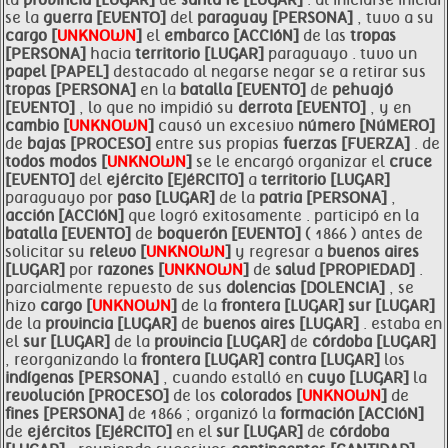
la
provincia [LUGAR]
de
santa fe [LUGAR]
. al iniciarse iniciar
se la
guerra [EVENTO]
del
paraguay [PERSONA]
, tuvo a su
cargo [
UNKNOWN
]
el
embarco [ACCIóN]
de las
tropas
[PERSONA]
hacia
territorio [LUGAR]
paraguayo . tuvo un
papel [PAPEL]
destacado al negarse negar se a retirar sus
tropas [PERSONA]
en la
batalla [EVENTO]
de
pehuajó
[EVENTO]
, lo que no impidió su
derrota [EVENTO]
, y en
cambio [
UNKNOWN
]
causó un excesivo
número [NúMERO]
de
bajas [PROCESO]
entre sus propias
fuerzas [FUERZA]
. de
todos modos [
UNKNOWN
]
se le encargó organizar el
cruce
[EVENTO]
del
ejército [EJéRCITO]
a
territorio [LUGAR]
paraguayo por
paso [LUGAR]
de la
patria [PERSONA]
,
acción [ACCIóN]
que logró exitosamente . participó en la
batalla [EVENTO]
de
boquerón [EVENTO]
( 1866 ) antes de
solicitar su
relevo [
UNKNOWN
]
y regresar a
buenos aires
[LUGAR]
por
razones [
UNKNOWN
]
de
salud [PROPIEDAD]
.
parcialmente repuesto de sus
dolencias [DOLENCIA]
, se
hizo
cargo [
UNKNOWN
]
de la
frontera [LUGAR]
sur [LUGAR]
de la
provincia [LUGAR]
de
buenos aires [LUGAR]
. estaba en
el
sur [LUGAR]
de la
provincia [LUGAR]
de
córdoba [LUGAR]
, reorganizando la
frontera [LUGAR]
contra [LUGAR]
los
indígenas [PERSONA]
, cuando estalló en
cuyo [LUGAR]
la
revolución [PROCESO]
de los
colorados [
UNKNOWN
]
de
fines [PERSONA]
de 1866 ; organizó la
formación [ACCIóN]
de
ejércitos [EJéRCITO]
en el
sur [LUGAR]
de
córdoba