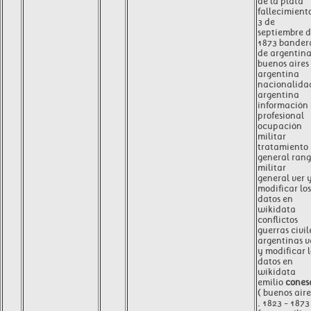
de la plata
fallecimient
3 de
septiembre 
1873 bander
de argentin
buenos aires 
argentina
nacionalida
argentina
información
profesional
ocupación
militar
tratamiento
general ran
militar
general ver 
modificar los
datos en
wikidata
conflictos
guerras civil
argentinas v
y modificar l
datos en
wikidata
emilio
cones
( buenos aire
, 1823 - 1873