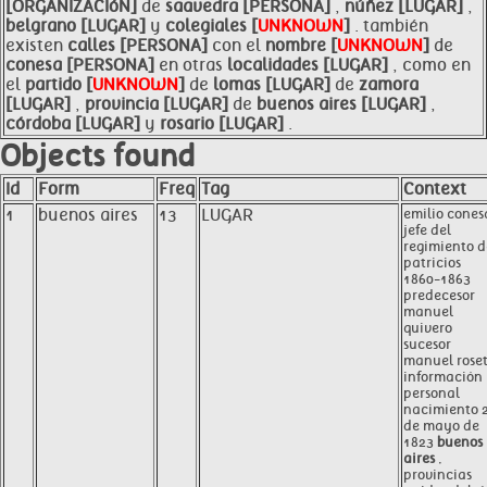
[ORGANIZACIóN]
de
saavedra [PERSONA]
,
núñez [LUGAR]
,
belgrano [LUGAR]
y
colegiales [
UNKNOWN
]
. también
existen
calles [PERSONA]
con el
nombre [
UNKNOWN
]
de
conesa [PERSONA]
en otras
localidades [LUGAR]
, como en
el
partido [
UNKNOWN
]
de
lomas [LUGAR]
de
zamora
[LUGAR]
,
provincia [LUGAR]
de
buenos aires [LUGAR]
,
córdoba [LUGAR]
y
rosario [LUGAR]
.
Objects found
Id
Form
Freq
Tag
Context
1
buenos aires
13
LUGAR
emilio cones
jefe del
regimiento d
patricios
1860-1863
predecesor
manuel
quivero
sucesor
manuel roset
información
personal
nacimiento 
de mayo de
1823
buenos
aires
,
provincias