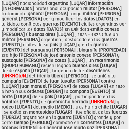
[LUGAR]
nacionalidad
argentina [LUGAR]
información
[INFORMACIóN]
profesional ocupación
militar [PERSONA]
tratamiento
general [PERSONA]
rango
militar [PERSONA]
general [PERSONA]
ver y modificar los
datos [DATOS]
en
wikidata conflictos
guerras [EVENTO]
civiles argentinas ver
y modificar los
datos [DATOS]
en wikidata
emilio
conesa
[PERSONA]
(
buenos aires [LUGAR]
, 1823 - 1873 ) fue un
militar [PERSONA]
argentino , destacado en las
guerras
[EVENTO]
civiles de su
país [LUGAR]
y en la
guerra
[EVENTO]
del
paraguay [PERSONA]
.
biografía [PROPIEDAD]
era
hijo [PERSONA]
de
josé antonio
conesa [PERSONA]
y
eustaquia [PERSONA]
de
casas [LUGAR]
, un
matrimonio
[GRUPO_HUMANO]
recién llegado
buenos aires [LUGAR]
desde
españa [LUGAR]
, huyendo de los
desórdenes
[
UNKNOWN
]
del
trienio liberal [PERíODO]
. se unió a la
campaña [EVENTO]
de
juan lavalle [PERSONA]
contra
[LUGAR]
juan manuel [PERSONA]
de
rosas [LUGAR]
en 1840
e hizo a sus
órdenes [ORDEN]
la
campaña [EVENTO]
al
norte [LUGAR]
de su
país [LUGAR]
, participando en las
batallas [EVENTO]
de
quebracho herrado [
UNKNOWN
]
y
rodeo [LUGAR]
del
medio [MEDIO]
. tras huir a
chile [LUGAR]
, se exilió en
montevideo [LUGAR]
. fue oficial de las
fuerzas
[FUERZA]
argentinas en la
guerra [EVENTO]
grande y por
corto
tiempo [PERIODO]
combatió en
corrientes [LUGAR]
a
órdenes [ORDEN]
del
general josé maría paz [PERSONA]
.