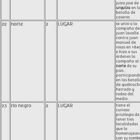
justo josé de
urquiza
en l
batalla de
caseros .
22
norte
2
LUGAR
se unió a la
campaña de
juan lavalle
contra juan
manuel de
rosas en 184
e hizo a sus
órdenes la
campaña al
norte
de su
país ,
participand
en las batall
de quebrach
herrado y
rodeo del
medio .
23
río negro
2
LUGAR
tiene el
curioso
privilegio de
tener tres
localidades
que lo
homenajean
con su nomb