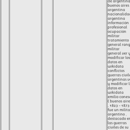
de argentin
buenos aires 
argentina
nacionalida
argentina
información
profesional
ocupación
militar
tratamiento
general ran
militar
general ver 
modificar los
datos en
wikidata
conflictos
guerras civil
argentinas v
y modificar l
datos en
wikidata
emilio cones
( buenos aire
, 1823 - 1873
fue un milita
argentino ,
destacado e
las guerras
civiles de su