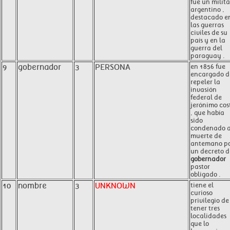
fue un milita
argentino ,
destacado e
las guerras
civiles de su
país y en la
guerra del
paraguay .
9
gobernador
3
PERSONA
en 1856 fue
encargado d
repeler la
invasión
federal de
jerónimo cos
, que había
sido
condenado 
muerte de
antemano p
un decreto d
gobernador
pastor
obligado .
10
nombre
3
UNKNOWN
tiene el
curioso
privilegio de
tener tres
localidades
que lo