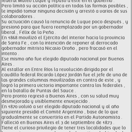
federal Mateo Luque y repuso a este en el gobierno .
Pero limitó su acción política en todas las formas posibles ,
le impidió tomar ninguna decisión y arrestó a varios de sus
colaboradores .
Su actuación causó la renuncia de Luque poco después , y
presionó para que fuera reemplazado por un gobernador
liberal , Félix de la Peña .
En 1868 movilizó el Ejército del interior hacia la provincia
de Santa Fe , con la intención de reponer al derrocado
gobernador mitrista Nicasio Oroño , pero fracasó en el
intento .
Ese mismo año fue elegido diputado nacional por Buenos
Aires .
Al estallar en Entre Ríos la revolución dirigida por el
caudillo federal Ricardo López Jordán fue el jefe de una de
las grandes columnas movilizadas en contra de este , y
logró la primera victoria importante contra los federales ,
en la batalla de Puntas del Sauce .
Pero pronto regresó a Buenos Aires , con su salud muy
desmejorada y visiblemente envejecido .
En 1870 volvió a ser elegido diputado nacional y al año
siguiente presidió el Comité Argentino , base de lo que
gradualmente se convertiría en el Partido Autonomista .
Falleció en Buenos Aires el 3 de septiembre de 1873 .
Tiene el curioso privilegio de tener tres localidades que lo