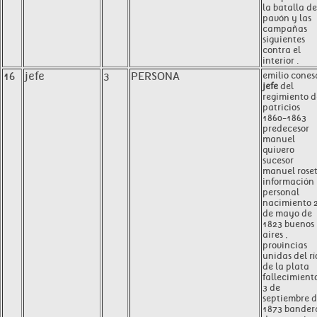
la batalla de
pavón y las
campañas
siguientes
contra el
interior .
16
jefe
3
PERSONA
emilio cones
jefe
del
regimiento d
patricios
1860-1863
predecesor
manuel
quivero
sucesor
manuel roset
información
personal
nacimiento 
de mayo de
1823 buenos
aires ,
provincias
unidas del rí
de la plata
fallecimient
3 de
septiembre 
1873 bander