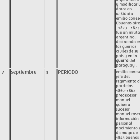
y modificar l
datos en
wikidata
emilio cones
( buenos aire
, 1823 - 1873
fue un milita
argentino ,
destacado e
las guerras
civiles de su
país y en la
guerra
del
paraguay .
7
septiembre
3
PERIODO
emilio cones
jefe del
regimiento d
patricios
1860-1863
predecesor
manuel
quivero
sucesor
manuel roset
información
personal
nacimiento 
de mayo de
1823 buenos