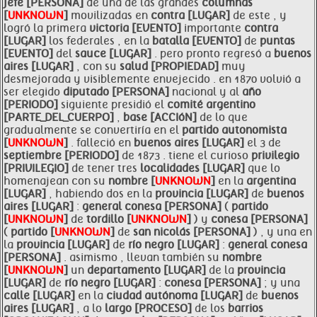
jefe [PERSONA]
de una de las grandes
columnas
[
UNKNOWN
]
movilizadas en
contra [LUGAR]
de este , y
logró la primera
victoria [EVENTO]
importante
contra
[LUGAR]
los federales , en la
batalla [EVENTO]
de
puntas
[EVENTO]
del
sauce [LUGAR]
. pero pronto regresó a
buenos
aires [LUGAR]
, con su
salud [PROPIEDAD]
muy
desmejorada y visiblemente envejecido . en 1870 volvió a
ser elegido
diputado [PERSONA]
nacional y al
año
[PERIODO]
siguiente presidió el
comité argentino
[PARTE_DEL_CUERPO]
,
base [ACCIóN]
de lo que
gradualmente se convertiría en el
partido autonomista
[
UNKNOWN
]
. falleció en
buenos aires [LUGAR]
el 3 de
septiembre [PERIODO]
de 1873 . tiene el curioso
privilegio
[PRIVILEGIO]
de tener tres
localidades [LUGAR]
que lo
homenajean con su
nombre [
UNKNOWN
]
en la
argentina
[LUGAR]
, habiendo dos en la
provincia [LUGAR]
de
buenos
aires [LUGAR]
:
general
conesa [PERSONA]
(
partido
[
UNKNOWN
]
de
tordillo [
UNKNOWN
]
) y
conesa [PERSONA]
(
partido [
UNKNOWN
]
de
san nicolás [PERSONA]
) , y una en
la
provincia [LUGAR]
de
río negro [LUGAR]
:
general
conesa
[PERSONA]
. asimismo , llevan también su
nombre
[
UNKNOWN
]
un
departamento [LUGAR]
de la
provincia
[LUGAR]
de
río negro [LUGAR]
:
conesa [PERSONA]
; y una
calle [LUGAR]
en la
ciudad autónoma [LUGAR]
de
buenos
aires [LUGAR]
, a lo
largo [PROCESO]
de los
barrios