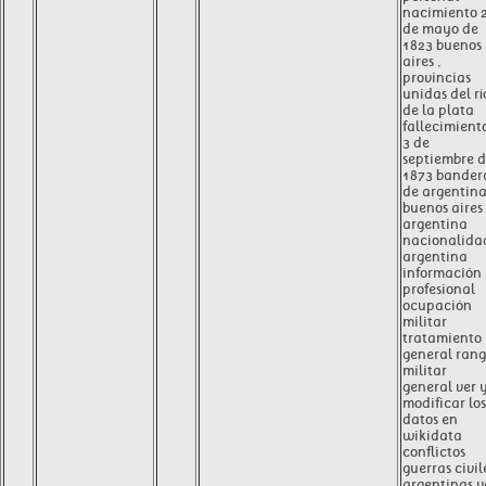
nacimiento 
de mayo de
1823 buenos
aires ,
provincias
unidas del rí
de la plata
fallecimient
3 de
septiembre 
1873 bander
de argentin
buenos aires 
argentina
nacionalida
argentina
información
profesional
ocupación
militar
tratamiento
general ran
militar
general ver 
modificar los
datos en
wikidata
conflictos
guerras civil
argentinas v