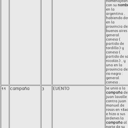
homenajean
con su
nomb
en la
argentina ,
habiendo do
en la
provincia de
buenos aires 
general
conesa (
partido de
tordillo ) y
conesa (
partido de s
nicolás ) , y
una en la
provincia de
río negro :
general
conesa .
11
campaña
3
EVENTO
se unió a la
campaña
de
juan lavalle
contra juan
manuel de
rosas en 184
e hizo a sus
órdenes la
campaña
al
norte de su