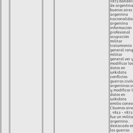
1873 bander
de argentin
buenos aires 
argentina
nacionalida
argentina
información
profesional
ocupación
militar
tratamiento
general ran
militar
general ver 
modificar los
datos en
wikidata
conflictos
guerras civil
argentinas v
y modificar l
datos en
wikidata
emilio cones
( buenos aire
, 1823 - 1873
fue un milita
argentino ,
destacado e
las guerras