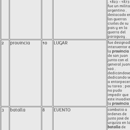
, 1823 - 1873
fue un milita
argentino ,
destacado e
las guerras
civiles de su
país y en la
guerra del
paraguay .
2
provincia
10
LUGAR
fue designa
interventor 
la
provincia
de san juan
junto con el
general juan
saá ,
dedicándose
dedicando s
a entorpecer
su tarea ; pe
no pudo
impedir que
este invadie
la
provincia
3
batalla
8
EVENTO
combatió a
órdenes de
justo josé de
urquiza en l
batalla
de