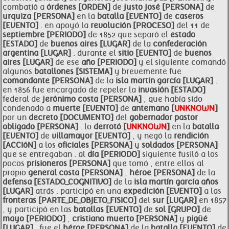
combatió a
órdenes [ORDEN]
de
justo josé [PERSONA]
de
urquiza [PERSONA]
en la
batalla [EVENTO]
de
caseros
[EVENTO]
. en apoyó la
revolución [PROCESO]
del 11 de
septiembre [PERIODO]
de 1852 que separó el
estado
[ESTADO]
de
buenos aires [LUGAR]
de la
confederación
argentina [LUGAR]
. durante el
sitio [EVENTO]
de
buenos
aires [LUGAR]
de ese
año [PERIODO]
y el siguiente comandó
algunos
batallones [SISTEMA]
y brevemente fue
comandante [PERSONA]
de la
isla martín garcía [LUGAR]
.
en 1856 fue encargado de repeler la
invasión [ESTADO]
federal de
jerónimo costa [PERSONA]
, que había sido
condenado a
muerte [EVENTO]
de
antemano [
UNKNOWN
]
por un
decreto [DOCUMENTO]
del
gobernador pastor
obligado [PERSONA]
. lo
derrotó [
UNKNOWN
]
en la
batalla
[EVENTO]
de
villamayor [EVENTO]
, y negó la
rendición
[ACCIóN]
a los
oficiales [PERSONA]
y
soldados [PERSONA]
que se entregaban . al
día [PERIODO]
siguiente fusiló a los
pocos
prisioneros [PERSONA]
que tomó , entre ellos al
propio
general costa [PERSONA]
,
héroe [PERSONA]
de la
defensa [ESTADO_COGNITIVO]
de la
isla martín garcía años
[LUGAR]
atrás . participó en una
expedición [EVENTO]
a las
fronteras [PARTE_DE_OBJETO_FíSICO]
del
sur [LUGAR]
en 1857
, y participó en las
batallas [EVENTO]
de
sol [GRUPO]
de
mayo [PERIODO]
,
cristiano muerto [PERSONA]
y
pigüé
[LUGAR]
. fue el
héroe [PERSONA]
de la
batalla [EVENTO]
de