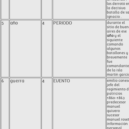
los derrotó e
la decisiva
batalla de s
ignacio .
5
año
4
PERIODO
durante el
sitio de buen
aires de ese
año
y el
siguiente
comandó
algunos
batallones y
brevemente
fue
comandante
de la isla
martín garcía
6
guerra
4
EVENTO
emilio cones
jefe del
regimiento d
patricios
1860-1863
predecesor
manuel
quivero
sucesor
manuel roset
información
personal