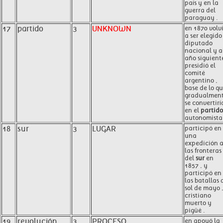
país y en la
guerra del
paraguay .
17
partido
3
UNKNOWN
en 1870 volv
a ser elegido
diputado
nacional y a
año siguient
presidió el
comité
argentino ,
base de lo q
gradualmen
se convertirí
en el
partido
autonomista 
18
sur
3
LUGAR
participó en
una
expedición 
las fronteras
del
sur
en
1857 , y
participó en
las batallas 
sol de mayo 
cristiano
muerto y
pigüé .
19
revolución
3
PROCESO
en apoyó la