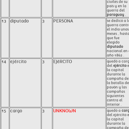
civiles de su
país y en la
guerra del
paraguay
.
13
diputado
3
PERSONA
se dedicó a l
guerra contr
el indio unos
meses , hast
que fue
elegido
diputado
nacional en 
año 1862 .
14
ejército
3
EJéRCITO
quedó a car
del
ejército
e
la capital
durante la
campaña de
la batalla de
pavón y las
campañas
siguientes
contra el
interior .
15
cargo
3
UNKNOWN
quedó a
car
del ejército 
la capital
durante la
campaña de