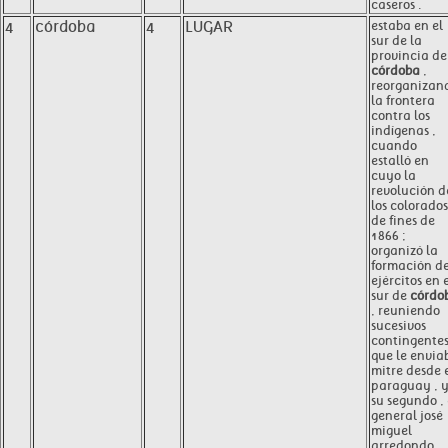
caseros .
4
córdoba
4
LUGAR
estaba en el
sur de la
provincia de
córdoba
,
reorganizan
la frontera
contra los
indígenas ,
cuando
estalló en
cuyo la
revolución d
los colorados
de fines de
1866 ;
organizó la
formación d
ejércitos en 
sur de
córdo
, reuniendo
sucesivos
contingente
que le envia
mitre desde 
paraguay , 
su segundo , 
general josé
miguel
arredondo ,