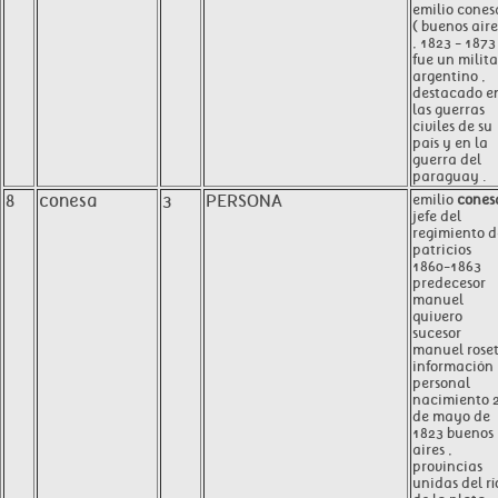
emilio cones
( buenos aire
, 1823 - 1873
fue un milita
argentino ,
destacado e
las guerras
civiles de su
país y en la
guerra del
paraguay .
8
conesa
3
PERSONA
emilio
cones
jefe del
regimiento d
patricios
1860-1863
predecesor
manuel
quivero
sucesor
manuel roset
información
personal
nacimiento 
de mayo de
1823 buenos
aires ,
provincias
unidas del rí