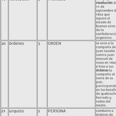
revolución
d
11 de
septiembre 
1852 que
separó el
estado de
buenos aires
de la
confederaci
argentina .
20
órdenes
3
ORDEN
se unió a la
campaña de
juan lavalle
contra juan
manuel de
rosas en 184
e hizo a sus
órdenes
la
campaña al
norte de su
país ,
participand
en las batall
de quebrach
herrado y
rodeo del
medio .
21
urquiza
2
PERSONA
combatió a
órdenes de