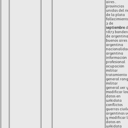
aires ,
provincias
unidas del rí
de la plata
fallecimient
3 de
septiembre
d
1873 bander
de argentin
buenos aires 
argentina
nacionalida
argentina
información
profesional
ocupación
militar
tratamiento
general ran
militar
general ver 
modificar los
datos en
wikidata
conflictos
guerras civil
argentinas v
y modificar l
datos en
wikidata