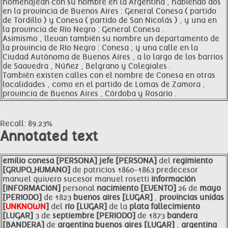
homenajean con su nombre en la Argentina , habiendo dos
en la provincia de Buenos Aires : General Conesa ( partido
de Tordillo ) y Conesa ( partido de San Nicolás ) , y una en
la provincia de Río Negro : General Conesa .
Asimismo , llevan también su nombre un departamento de
la provincia de Río Negro : Conesa ; y una calle en la
Ciudad Autónoma de Buenos Aires , a lo largo de los barrios
de Saavedra , Núñez , Belgrano y Colegiales .
También existen calles con el nombre de Conesa en otras
localidades , como en el partido de Lomas de Zamora ,
provincia de Buenos Aires , Córdoba y Rosario .
Recall: 89.23%
Annotated text
emilio
conesa [PERSONA]
jefe [PERSONA]
del
regimiento
[GRUPO_HUMANO]
de patricios 1860-1863 predecesor
manuel quivero sucesor manuel rosetti
información
[INFORMACIóN]
personal
nacimiento [EVENTO]
26 de
mayo
[PERIODO]
de 1823
buenos aires [LUGAR]
,
provincias unidas
[
UNKNOWN
]
del
río [LUGAR]
de la
plata fallecimiento
[LUGAR]
3 de
septiembre [PERIODO]
de 1873
bandera
[BANDERA]
de
argentina
buenos aires [LUGAR]
,
argentina