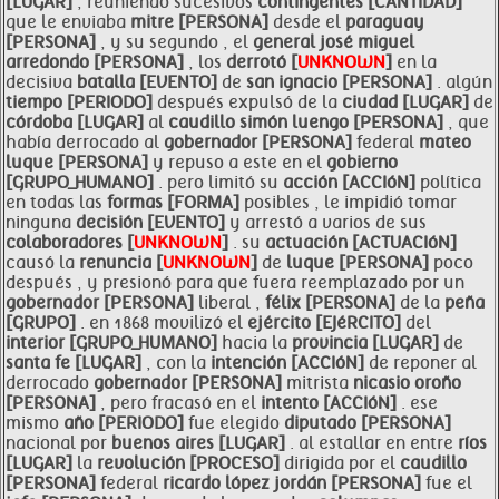
[LUGAR]
, reuniendo sucesivos
contingentes [CANTIDAD]
que le enviaba
mitre [PERSONA]
desde el
paraguay
[PERSONA]
, y su segundo , el
general josé miguel
arredondo [PERSONA]
, los
derrotó [
UNKNOWN
]
en la
decisiva
batalla [EVENTO]
de
san ignacio [PERSONA]
. algún
tiempo [PERIODO]
después expulsó de la
ciudad [LUGAR]
de
córdoba [LUGAR]
al
caudillo simón luengo [PERSONA]
, que
había derrocado al
gobernador [PERSONA]
federal
mateo
luque [PERSONA]
y repuso a este en el
gobierno
[GRUPO_HUMANO]
. pero limitó su
acción [ACCIóN]
política
en todas las
formas [FORMA]
posibles , le impidió tomar
ninguna
decisión [EVENTO]
y arrestó a varios de sus
colaboradores [
UNKNOWN
]
. su
actuación [ACTUACIóN]
causó la
renuncia [
UNKNOWN
]
de
luque [PERSONA]
poco
después , y presionó para que fuera reemplazado por un
gobernador [PERSONA]
liberal ,
félix [PERSONA]
de la
peña
[GRUPO]
. en 1868 movilizó el
ejército [EJéRCITO]
del
interior [GRUPO_HUMANO]
hacia la
provincia [LUGAR]
de
santa fe [LUGAR]
, con la
intención [ACCIóN]
de reponer al
derrocado
gobernador [PERSONA]
mitrista
nicasio oroño
[PERSONA]
, pero fracasó en el
intento [ACCIóN]
. ese
mismo
año [PERIODO]
fue elegido
diputado [PERSONA]
nacional por
buenos aires [LUGAR]
. al estallar en entre
ríos
[LUGAR]
la
revolución [PROCESO]
dirigida por el
caudillo
[PERSONA]
federal
ricardo lópez jordán [PERSONA]
fue el