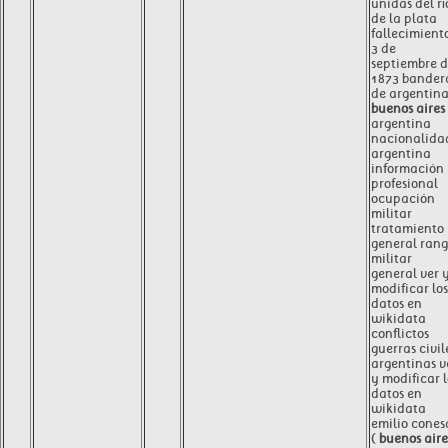
unidas del rí
de la plata
fallecimient
3 de
septiembre 
1873 bander
de argentin
buenos aires
argentina
nacionalida
argentina
información
profesional
ocupación
militar
tratamiento
general ran
militar
general ver 
modificar los
datos en
wikidata
conflictos
guerras civil
argentinas v
y modificar l
datos en
wikidata
emilio cones
(
buenos aire