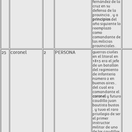
fernández de la
cruz en su
defensa de la
provincia , y a
principios
del
año siguiente lo
reemplazó
como
comandante de
las milicias
provinciales .
25
coronel
2
PERSONA
guerras civiles
en el litoral en
1815 era el jefe
de un batallón
del regimiento
de infantería
número 2 en
buenos aires ,
del cual era
comandante el
coronel
y futuro
caudillo juan
bautista bustos
, y tuvo el raro
privilegio de ser
el primer
instructor
militar de uno
de los caudillos