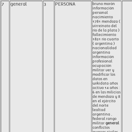
7
general
3
PERSONA
bruno morón
información
personal
nacimiento
1781 mendoza (
virreinato del
río de la plata )
fallecimiento
1821 río cuarto
( argentina )
nacionalidad
argentina
información
profesional
ocupación
militar ver y
modificar los
datos en
wikidata años
activo 14 años :
6 en las milicias
de mendoza y 8
en el ejército
del norte
lealtad
argentina ,
federal rango
militar
general
conflictos
guerras civiles