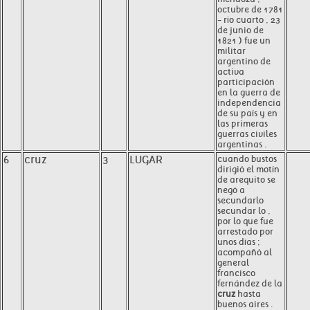
octubre de 1781
- río cuarto , 23
de junio de
1821 ) fue un
militar
argentino de
activa
participación
en la guerra de
independencia
de su país y en
las primeras
guerras civiles
argentinas .
6
cruz
3
LUGAR
cuando bustos
dirigió el motín
de arequito se
negó a
secundarlo
secundar lo ,
por lo que fue
arrestado por
unos días ;
acompañó al
general
francisco
fernández de la
cruz
hasta
buenos aires .