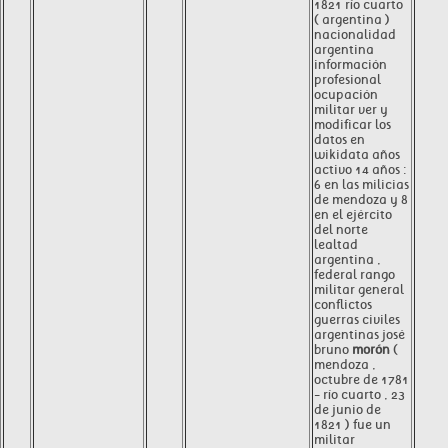
1821 río cuarto
( argentina )
nacionalidad
argentina
información
profesional
ocupación
militar ver y
modificar los
datos en
wikidata años
activo 14 años :
6 en las milicias
de mendoza y 8
en el ejército
del norte
lealtad
argentina ,
federal rango
militar general
conflictos
guerras civiles
argentinas josé
bruno
morón
(
mendoza ,
octubre de 1781
- río cuarto , 23
de junio de
1821 ) fue un
militar