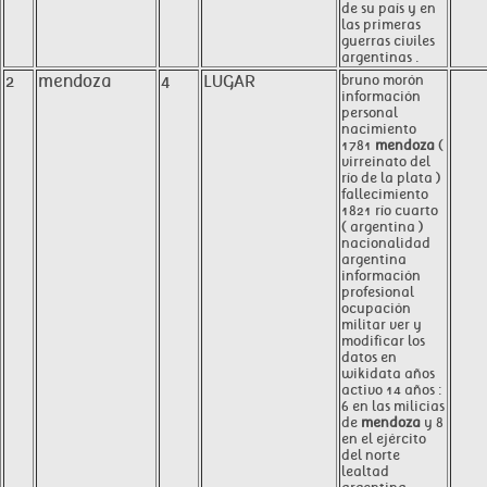
de su país y en
las primeras
guerras civiles
argentinas .
2
mendoza
4
LUGAR
bruno morón
información
personal
nacimiento
1781
mendoza
(
virreinato del
río de la plata )
fallecimiento
1821 río cuarto
( argentina )
nacionalidad
argentina
información
profesional
ocupación
militar ver y
modificar los
datos en
wikidata años
activo 14 años :
6 en las milicias
de
mendoza
y 8
en el ejército
del norte
lealtad