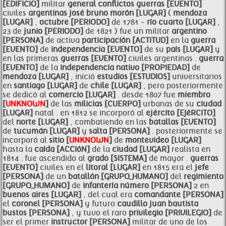
[EDIFICIO]
militar
general conflictos
guerras [EVENTO]
civiles
argentinas josé bruno
morón [LUGAR]
(
mendoza
[LUGAR]
,
octubre [PERIODO]
de 1781 -
río cuarto [LUGAR]
,
23 de
junio [PERIODO]
de 1821 ) fue un militar
argentino
[PERSONA]
de activa
participación [ACTITUD]
en la
guerra
[EVENTO]
de
independencia [EVENTO]
de su
país [LUGAR]
y
en las primeras
guerras [EVENTO]
civiles argentinas .
guerra
[EVENTO]
de la
independencia nativo [PROPIEDAD]
de
mendoza [LUGAR]
, inició
estudios [ESTUDIOS]
universitarios
en
santiago [LUGAR]
de
chile [LUGAR]
, pero posteriormente
se dedicó al
comercio [LUGAR]
. desde 1807 fue
miembro
[
UNKNOWN
]
de las
milicias [CUERPO]
urbanas de su
ciudad
[LUGAR]
natal . en 1812 se incorporó al
ejército [EJéRCITO]
del
norte [LUGAR]
, combatiendo en las
batallas [EVENTO]
de
tucumán [LUGAR]
y
salta [PERSONA]
. posteriormente se
incorporó al
sitio [
UNKNOWN
]
de
montevideo [LUGAR]
hasta la
caída [ACCIóN]
de la
ciudad [LUGAR]
realista en
1814 . fue ascendido al
grado [SISTEMA]
de mayor .
guerras
[EVENTO]
civiles en el
litoral [LUGAR]
en 1815 era el
jefe
[PERSONA]
de un
batallón [GRUPO_HUMANO]
del
regimiento
[GRUPO_HUMANO]
de
infantería número [PERSONA]
2 en
buenos aires [LUGAR]
, del cual era
comandante [PERSONA]
el
coronel [PERSONA]
y futuro
caudillo juan bautista
bustos [PERSONA]
, y tuvo el raro
privilegio [PRIVILEGIO]
de
ser el primer
instructor [PERSONA]
militar de uno de los