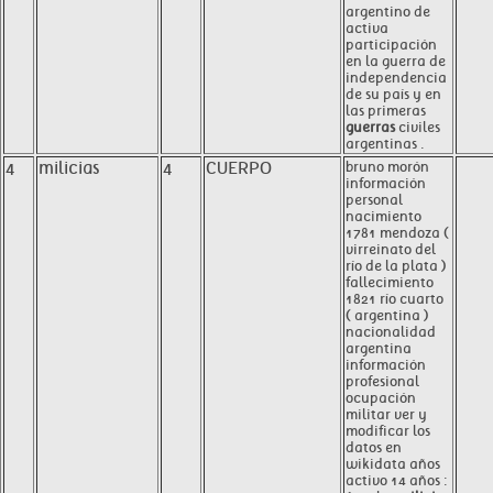
argentino de
activa
participación
en la guerra de
independencia
de su país y en
las primeras
guerras
civiles
argentinas .
4
milicias
4
CUERPO
bruno morón
información
personal
nacimiento
1781 mendoza (
virreinato del
río de la plata )
fallecimiento
1821 río cuarto
( argentina )
nacionalidad
argentina
información
profesional
ocupación
militar ver y
modificar los
datos en
wikidata años
activo 14 años :