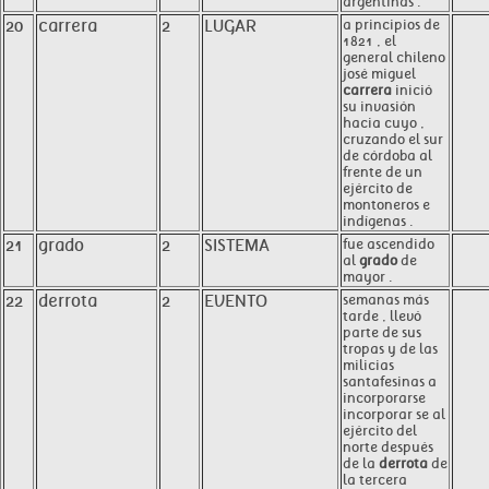
argentinas .
20
carrera
2
LUGAR
a principios de
1821 , el
general chileno
josé miguel
carrera
inició
su invasión
hacia cuyo ,
cruzando el sur
de córdoba al
frente de un
ejército de
montoneros e
indígenas .
21
grado
2
SISTEMA
fue ascendido
al
grado
de
mayor .
22
derrota
2
EVENTO
semanas más
tarde , llevó
parte de sus
tropas y de las
milicias
santafesinas a
incorporarse
incorporar se al
ejército del
norte después
de la
derrota
de
la tercera