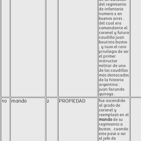
del regimiento
de infantería
número 2 en
buenos aires ,
del cual era
comandante el
coronel y futuro
caudillo juan
bautista bustos
, y tuvo el raro
privilegio de ser
el primer
instructor
militar de uno
de los caudillos
más destacados
de la historia
argentina :
juan facundo
quiroga .
10
mando
2
PROPIEDAD
fue ascendido
al grado de
coronel y
reemplazó en el
mando
de su
regimiento a
bustos , cuando
este pasó a ser
el jefe de