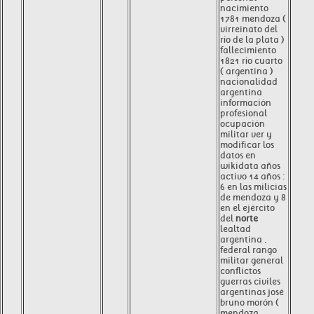
nacimiento
1781 mendoza (
virreinato del
río de la plata )
fallecimiento
1821 río cuarto
( argentina )
nacionalidad
argentina
información
profesional
ocupación
militar ver y
modificar los
datos en
wikidata años
activo 14 años :
6 en las milicias
de mendoza y 8
en el ejército
del
norte
lealtad
argentina ,
federal rango
militar general
conflictos
guerras civiles
argentinas josé
bruno morón (
mendoza ,