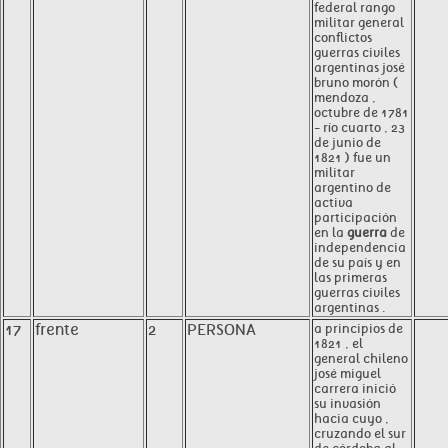
federal rango
militar general
conflictos
guerras civiles
argentinas josé
bruno morón (
mendoza ,
octubre de 1781
- río cuarto , 23
de junio de
1821 ) fue un
militar
argentino de
activa
participación
en la
guerra
de
independencia
de su país y en
las primeras
guerras civiles
argentinas .
17
frente
2
PERSONA
a principios de
1821 , el
general chileno
josé miguel
carrera inició
su invasión
hacia cuyo ,
cruzando el sur