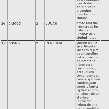
más destacados
de la historia
argentina :
juan facundo
quiroga .
26
ciudad
2
LUGAR
desde 1807 fue
miembro de las
milicias
urbanas de su
ciudad
natal .
27
bustos
2
PERSONA
guerras civiles
en el litoral en
1815 era el jefe
de un batallón
del regimiento
de infantería
número 2 en
buenos aires ,
del cual era
comandante el
coronel y futuro
caudillo juan
bautista
bustos
, y tuvo el raro
privilegio de ser
el primer
instructor
militar de uno
de los caudillos