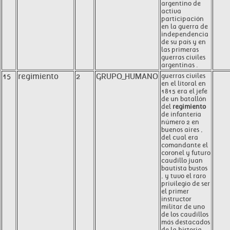
argentino de
activa
participación
en la guerra de
independencia
de su país y en
las primeras
guerras civiles
argentinas .
15
regimiento
2
GRUPO_HUMANO
guerras civiles
en el litoral en
1815 era el jefe
de un batallón
del
regimiento
de infantería
número 2 en
buenos aires ,
del cual era
comandante el
coronel y futuro
caudillo juan
bautista bustos
, y tuvo el raro
privilegio de ser
el primer
instructor
militar de uno
de los caudillos
más destacados
de la historia