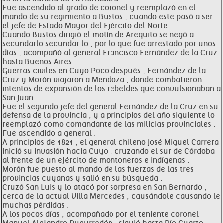
Fue ascendido al grado de coronel y reemplazó en el
mando de su regimiento a Bustos , cuando este pasó a ser
el jefe de Estado Mayor del Ejército del Norte .
Cuando Bustos dirigió el motín de Arequito se negó a
secundarlo secundar lo , por lo que fue arrestado por unos
días ; acompañó al general Francisco Fernández de la Cruz
hasta Buenos Aires .
Guerras civiles en Cuyo Poco después , Fernández de la
Cruz y Morón viajaron a Mendoza , donde combatieron
intentos de expansión de los rebeldes que convulsionaban a
San Juan .
Fue el segundo jefe del general Fernández de la Cruz en su
defensa de la provincia , y a principios del año siguiente lo
reemplazó como comandante de las milicias provinciales .
Fue ascendido a general .
A principios de 1821 , el general chileno José Miguel Carrera
inició su invasión hacia Cuyo , cruzando el sur de Córdoba
al frente de un ejército de montoneros e indígenas .
Morón fue puesto al mando de las fuerzas de las tres
provincias cuyanas y salió en su búsqueda .
Cruzó San Luis y lo atacó por sorpresa en San Bernardo ,
cerca de la actual Villa Mercedes , causándole causando le
muchas pérdidas .
A los pocos días , acompañado por el teniente coronel