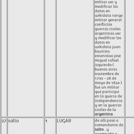
militar ver y
modificar los
datos en
wikidata rango
militar general
conflictos
guerras civiles
argentinas ver
y modificar los
datos en
wikidata juan
bautista
estanislao josé
miguel rafael
izquierdo (
buenos aires ,
noviembre de
1795 - 28 de
mayo de 1834 )
fue un militar
que participó
en la guerra de
independencia
y en la guerras
civiles de la
argentina
.
27
salto
1
LUGAR
de allí pasó a
comandante de
salto
, y
acompañó a