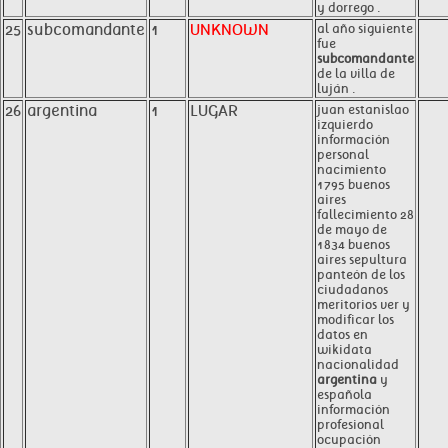
y dorrego .
25
subcomandante
1
UNKNOWN
al año siguiente
fue
subcomandante
de la villa de
luján .
26
argentina
1
LUGAR
juan estanislao
izquierdo
información
personal
nacimiento
1795 buenos
aires
fallecimiento 28
de mayo de
1834 buenos
aires sepultura
panteón de los
ciudadanos
meritorios ver y
modificar los
datos en
wikidata
nacionalidad
argentina
y
española
información
profesional
ocupación