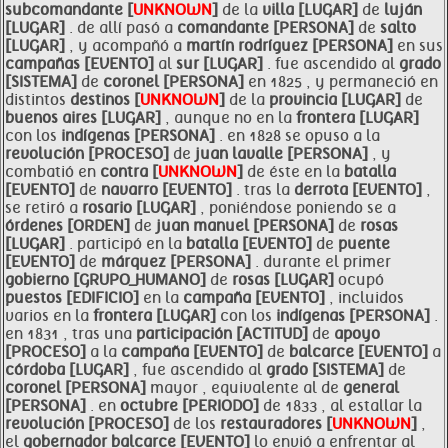
subcomandante [
UNKNOWN
]
de la
villa [LUGAR]
de
luján
[LUGAR]
. de allí pasó a
comandante [PERSONA]
de
salto
[LUGAR]
, y acompañó a
martín rodríguez [PERSONA]
en sus
campañas [EVENTO]
al
sur [LUGAR]
. fue ascendido al
grado
[SISTEMA]
de
coronel [PERSONA]
en 1825 , y permaneció en
distintos
destinos [
UNKNOWN
]
de la
provincia [LUGAR]
de
buenos aires [LUGAR]
, aunque no en la
frontera [LUGAR]
con los
indígenas [PERSONA]
. en 1828 se opuso a la
revolución [PROCESO]
de
juan lavalle [PERSONA]
, y
combatió en
contra [
UNKNOWN
]
de éste en la
batalla
[EVENTO]
de
navarro [EVENTO]
. tras la
derrota [EVENTO]
,
se retiró a
rosario [LUGAR]
, poniéndose poniendo se a
órdenes [ORDEN]
de
juan manuel [PERSONA]
de
rosas
[LUGAR]
. participó en la
batalla [EVENTO]
de
puente
[EVENTO]
de
márquez [PERSONA]
. durante el primer
gobierno [GRUPO_HUMANO]
de
rosas [LUGAR]
ocupó
puestos [EDIFICIO]
en la
campaña [EVENTO]
, incluidos
varios en la
frontera [LUGAR]
con los
indígenas [PERSONA]
.
en 1831 , tras una
participación [ACTITUD]
de
apoyo
[PROCESO]
a la
campaña [EVENTO]
de
balcarce [EVENTO]
a
córdoba [LUGAR]
, fue ascendido al
grado [SISTEMA]
de
coronel [PERSONA]
mayor , equivalente al de
general
[PERSONA]
. en
octubre [PERIODO]
de 1833 , al estallar la
revolución [PROCESO]
de los
restauradores [
UNKNOWN
]
,
el
gobernador
balcarce [EVENTO]
lo envió a enfrentar al