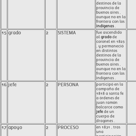
destinos de la
provincia de
buenos aires ,
aunque no en la
frontera con los
indígenas
.
15
grado
2
SISTEMA
fue ascendido
al
grado
de
coronel en 1825
, y permaneció
en distintos
destinos de la
provincia de
buenos aires ,
aunque no en la
frontera con los
indígenas .
16
jefe
2
PERSONA
participó en la
campaña de
1818 a santa fe
a órdenes de
juan ramón
balcarce como
jefe
de un
cuerpo de
dragones .
17
apoyo
2
PROCESO
en 1831 , tras
una