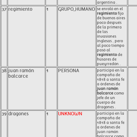
argentina .
37
regimiento
1
GRUPO_HUMANO
se enroló en el
regimiento
fijo
de buenos aires
poco después
de la primera
de las
invasiones
inglesas , pero
al poco tiempo
pasó al
regimiento
de
húsares de
pueyrredón .
38
juan ramón
1
PERSONA
participó en la
campaña de
balcarce
1818 a santa fe
a órdenes de
juan ramón
balcarce
como
jefe de un
cuerpo de
dragones .
39
dragones
1
UNKNOWN
participó en la
campaña de
1818 a santa fe
a órdenes de
juan ramón
balcarce como