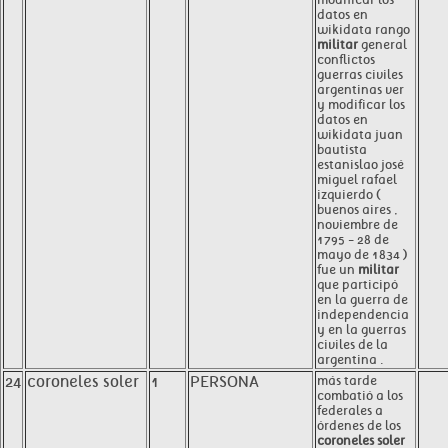
datos en
wikidata rango
militar
general
conflictos
guerras civiles
argentinas ver
y modificar los
datos en
wikidata juan
bautista
estanislao josé
miguel rafael
izquierdo (
buenos aires ,
noviembre de
1795 - 28 de
mayo de 1834 )
fue un
militar
que participó
en la guerra de
independencia
y en la guerras
civiles de la
argentina .
24
coroneles soler
1
PERSONA
más tarde
combatió a los
federales a
órdenes de los
coroneles soler