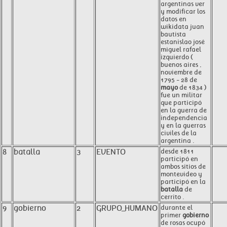
argentinas ver
y modificar los
datos en
wikidata juan
bautista
estanislao josé
miguel rafael
izquierdo (
buenos aires ,
noviembre de
1795 - 28 de
mayo
de 1834 )
fue un militar
que participó
en la guerra de
independencia
y en la guerras
civiles de la
argentina .
8
batalla
3
EVENTO
desde 1811
participó en
ambos sitios de
montevideo y
participó en la
batalla
de
cerrito .
9
gobierno
2
GRUPO_HUMANO
durante el
primer
gobierno
de rosas ocupó