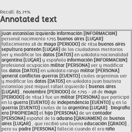
Recall: 85.71%
Annotated text
juan estanislao izquierdo
información [INFORMACIóN]
personal nacimiento 1795
buenos aires [LUGAR]
fallecimiento 28 de
mayo [PERIODO]
de 1834
buenos aires
sepultura panteón [LUGAR]
de los ciudadanos meritorios
ver y modificar los
datos [DATOS]
en wikidata nacionalidad
argentina [LUGAR]
y española
información [INFORMACIóN]
profesional ocupación
militar [PERSONA]
ver y modificar
los
datos [DATOS]
en wikidata rango
militar [PERSONA]
general conflictos
guerras [EVENTO]
civiles argentinas ver
y modificar los
datos [DATOS]
en wikidata juan bautista
estanislao josé miguel rafael izquierdo (
buenos aires
[LUGAR]
,
noviembre [PERIODO]
de 1795 - 28 de
mayo
[PERIODO]
de 1834 ) fue un
militar [PERSONA]
que participó
en la
guerra [EVENTO]
de
independencia [EVENTO]
y en la
guerras [EVENTO]
civiles de la
argentina [LUGAR]
.
biografía
era [PROPIEDAD]
el
hijo [PERSONA]
de un
contador
[PERSONA]
español de la
aduana [GRAVAMEN]
de
buenos
aires [LUGAR]
, que recibió una buena
educación [GRADO]
,
pero su
padre [PERSONA]
falleció cuando él era
niño