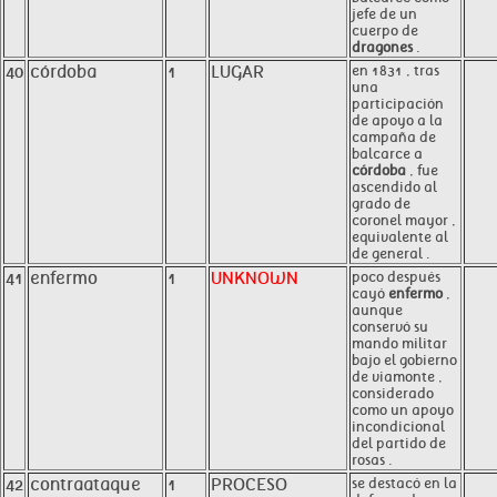
jefe de un
cuerpo de
dragones
.
40
córdoba
1
LUGAR
en 1831 , tras
una
participación
de apoyo a la
campaña de
balcarce a
córdoba
, fue
ascendido al
grado de
coronel mayor ,
equivalente al
de general .
41
enfermo
1
UNKNOWN
poco después
cayó
enfermo
,
aunque
conservó su
mando militar
bajo el gobierno
de viamonte ,
considerado
como un apoyo
incondicional
del partido de
rosas .
42
contraataque
1
PROCESO
se destacó en la