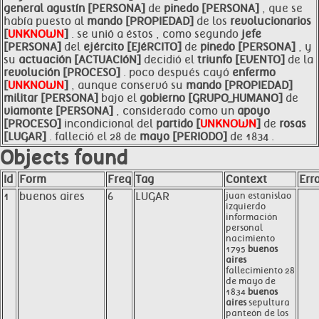
general agustín [PERSONA]
de
pinedo [PERSONA]
, que se
había puesto al
mando [PROPIEDAD]
de los
revolucionarios
[
UNKNOWN
]
. se unió a éstos , como segundo
jefe
[PERSONA]
del
ejército [EJéRCITO]
de
pinedo [PERSONA]
, y
su
actuación [ACTUACIóN]
decidió el
triunfo [EVENTO]
de la
revolución [PROCESO]
. poco después cayó
enfermo
[
UNKNOWN
]
, aunque conservó su
mando [PROPIEDAD]
militar [PERSONA]
bajo el
gobierno [GRUPO_HUMANO]
de
viamonte [PERSONA]
, considerado como un
apoyo
[PROCESO]
incondicional del
partido [
UNKNOWN
]
de
rosas
[LUGAR]
. falleció el 28 de
mayo [PERIODO]
de 1834 .
Objects found
Id
Form
Freq
Tag
Context
Err
1
buenos aires
6
LUGAR
juan estanislao
izquierdo
información
personal
nacimiento
1795
buenos
aires
fallecimiento 28
de mayo de
1834
buenos
aires
sepultura
panteón de los