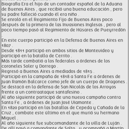
Biografía Era el hijo de un contador español de la Aduana
de Buenos Aires , que recibió una buena educación , pero
su padre falleció cuando él era niño .
Se enroló en el Regimiento Fijo de Buenos Aires poco
después de la primera de las Invasiones Inglesas , pero al
poco tiempo pasó al Regimiento de Húsares de Pueyrredón
.
En este cuerpo participó en la Defensa de Buenos Aires en
1807 .
Desde 1811 participó en ambos sitios de Montevideo y
participó en la batalla de Cerrito .
Más tarde combatió a los federales a órdenes de los
coroneles Soler y Dorrego .
Regresó a Buenos Aires a mediados de 1815 .
Participó en la campaña de 1818 a Santa Fe a órdenes de
Juan Ramón Balcarce como jefe de un cuerpo de Dragones .
Se destacó en la defensa de San Nicolás de los Arroyos
frente a un contraataque santafesino .
Al año siguiente participó de una nueva campaña contra
Santa Fe , a órdenes de Juan José Viamonte .
En 1820 participó en las batallas de Cepeda y Cañada de la
Cruz , combate este último en el que murió su hermano
Miguel .
Al año siguiente fue subcomandante de la villa de Luján .
De allí pasó a comandante de Salto , y acompañó a Martín