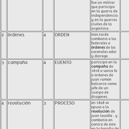
fue un militar
que participó
en la guerra de
independencia
y en la guerras
civiles de la
argentina .
2
órdenes
4
ORDEN
más tarde
combatió a los
federales a
órdenes
de los
coroneles soler
y dorrego .
3
campaña
4
EVENTO
participó en la
campaña
de
1818 a santa fe
a órdenes de
juan ramón
balcarce como
jefe de un
cuerpo de
dragones .
4
revolución
3
PROCESO
en 1828 se
opuso a la
revolución
de
juan lavalle , y
combatió en
contra de éste
en la batalla de