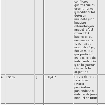
conflictos
guerras civiles
argentinas ver
y modificar los
datos
en
wikidata juan
bautista
estanislao josé
miguel rafael
izquierdo (
buenos aires ,
noviembre de
1795 - 28 de
mayo de 1834 )
fue un militar
que participó
en la guerra de
independencia
y en la guerras
civiles de la
argentina .
6
rosas
3
LUGAR
tras la derrota ,
se retiró a
rosario ,
poniéndose
poniendo se a
órdenes de juan
manuel de
rosas
.