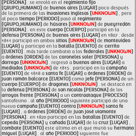
[PERSONA]
. se enroló en el
regimiento fijo
[GRUPO_HUMANO]
de
buenos aires [LUGAR]
poco después
de la primera de las
invasiones inglesas [
UNKNOWN
]
, pero
al poco
tiempo [PERIODO]
pasó al
regimiento
[GRUPO_HUMANO]
de
húsares [
UNKNOWN
]
de
pueyrredón
[PERSONA]
. en este
cuerpo [CUERPO]
participó en la
defensa [PERSONA]
de
buenos aires [LUGAR]
en 1807 . desde
1811 participó en ambos
sitios [
UNKNOWN
]
de
montevideo
[LUGAR]
y participó en la
batalla [EVENTO]
de
cerrito
[EVENTO]
. más tarde combatió a los
federales [
UNKNOWN
]
a
órdenes [ORDEN]
de los
coroneles soler [PERSONA]
y
dorrego [
UNKNOWN
]
. regresó a
buenos aires [LUGAR]
a
mediados [
UNKNOWN
]
de 1815 . participó en la
campaña
[EVENTO]
de 1818 a
santa fe [LUGAR]
a
órdenes [ORDEN]
de
juan ramón
balcarce [EVENTO]
como
jefe [PERSONA]
de un
cuerpo [CUERPO]
de
dragones [
UNKNOWN
]
. se destacó en
la
defensa [PERSONA]
de
san nicolás [PERSONA]
de los
arroyos frente [PERSONA]
a un
contraataque [PROCESO]
santafesino . al
año [PERIODO]
siguiente participó de una
nueva
campaña [EVENTO]
contra [
UNKNOWN
]
santa fe
[LUGAR]
, a
órdenes [ORDEN]
de
juan josé
viamonte
[PERSONA]
. en 1820 participó en las
batallas [EVENTO]
de
cepeda [PERSONA]
y
cañada [LUGAR]
de la
cruz [LUGAR]
,
combate [EVENTO]
este último en el que murió su
hermano
miguel [LUGAR]
. al
año [PERIODO]
siguiente fue