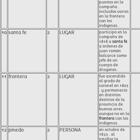
puestos en la
campaña ,
incluidos varios
en la frontera
con los
indígenas .
10
santa fe
2
LUGAR
participó en la
campaña de
1818 a
santa fe
a órdenes de
juan ramón
balcarce como
jefe de un
cuerpo de
dragones .
11
frontera
2
LUGAR
fue ascendido
al grado de
coronel en 1825
, y permaneció
en distintos
destinos de la
provincia de
buenos aires ,
aunque no en la
frontera
con los
indígenas .
12
pinedo
2
PERSONA
en octubre de
1833 , al
estallar la