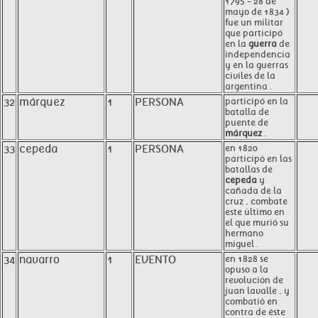
1795 - 28 de
mayo de 1834 )
fue un militar
que participó
en la
guerra
de
independencia
y en la guerras
civiles de la
argentina .
32
márquez
1
PERSONA
participó en la
batalla de
puente de
márquez
.
33
cepeda
1
PERSONA
en 1820
participó en las
batallas de
cepeda
y
cañada de la
cruz , combate
este último en
el que murió su
hermano
miguel .
34
navarro
1
EVENTO
en 1828 se
opuso a la
revolución de
juan lavalle , y
combatió en
contra de éste