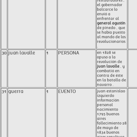
restauradores ,
el gobernador
balcarce lo
envió a
enfrentar al
general agustín
de pinedo , que
se había puesto
al mando de los
revolucionarios
.
30
juan lavalle
1
PERSONA
en 1828 se
opuso a la
revolución de
juan lavalle
, y
combatió en
contra de éste
en la batalla de
navarro .
31
guerra
1
EVENTO
juan estanislao
izquierdo
información
personal
nacimiento
1795 buenos
aires
fallecimiento 28
de mayo de
1834 buenos
aires sepultura