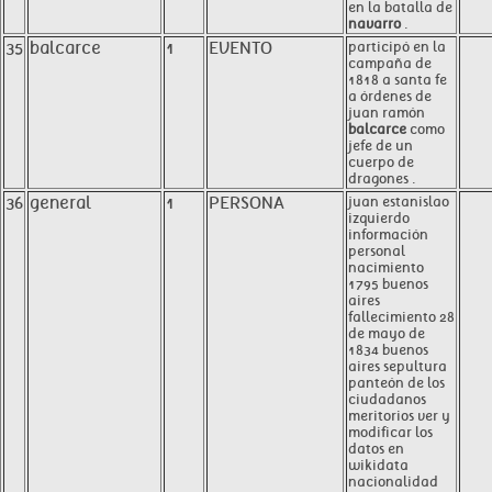
en la batalla de
navarro
.
35
balcarce
1
EVENTO
participó en la
campaña de
1818 a santa fe
a órdenes de
juan ramón
balcarce
como
jefe de un
cuerpo de
dragones .
36
general
1
PERSONA
juan estanislao
izquierdo
información
personal
nacimiento
1795 buenos
aires
fallecimiento 28
de mayo de
1834 buenos
aires sepultura
panteón de los
ciudadanos
meritorios ver y
modificar los
datos en
wikidata
nacionalidad