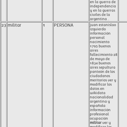
en la guerra de
independencia
y en la guerras
civiles de la
argentina .
23
militar
1
PERSONA
juan estanislao
izquierdo
información
personal
nacimiento
1795 buenos
aires
fallecimiento 28
de mayo de
1834 buenos
aires sepultura
panteón de los
ciudadanos
meritorios ver y
modificar los
datos en
wikidata
nacionalidad
argentina y
española
información
profesional
ocupación
militar
ver y
modificar los