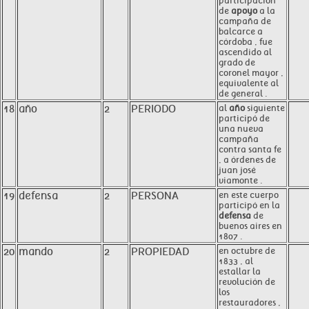
participación
de
apoyo
a la
campaña de
balcarce a
córdoba , fue
ascendido al
grado de
coronel mayor ,
equivalente al
de general .
18
año
2
PERIODO
al
año
siguiente
participó de
una nueva
campaña
contra santa fe
, a órdenes de
juan josé
viamonte .
19
defensa
2
PERSONA
en este cuerpo
participó en la
defensa
de
buenos aires en
1807 .
20
mando
2
PROPIEDAD
en octubre de
1833 , al
estallar la
revolución de
los
restauradores ,