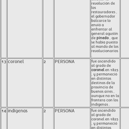
revolución de
los
restauradores ,
el gobernador
balcarce lo
envió a
enfrentar al
general agustín
de
pinedo
, que
se había puesto
al mando de los
revolucionarios
.
13
coronel
2
PERSONA
fue ascendido
al grado de
coronel
en 1825
, y permaneció
en distintos
destinos de la
provincia de
buenos aires ,
aunque no en la
frontera con los
indígenas .
14
indígenas
2
PERSONA
fue ascendido
al grado de
coronel en 1825
, y permaneció
en distintos