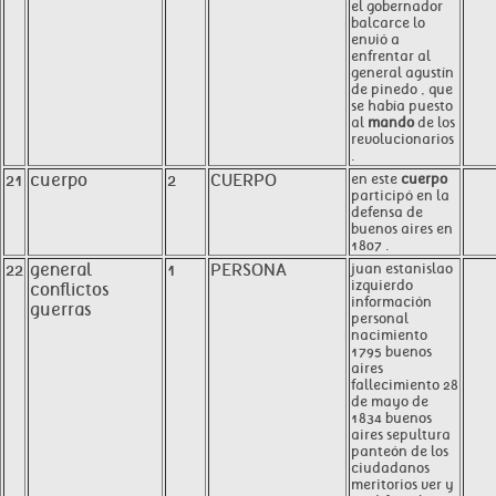
el gobernador
balcarce lo
envió a
enfrentar al
general agustín
de pinedo , que
se había puesto
al
mando
de los
revolucionarios
.
21
cuerpo
2
CUERPO
en este
cuerpo
participó en la
defensa de
buenos aires en
1807 .
22
general
1
PERSONA
juan estanislao
izquierdo
conflictos
información
guerras
personal
nacimiento
1795 buenos
aires
fallecimiento 28
de mayo de
1834 buenos
aires sepultura
panteón de los
ciudadanos
meritorios ver y