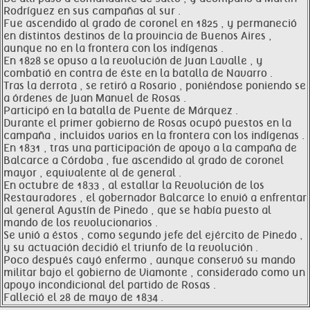
Rodríguez en sus campañas al sur .
Fue ascendido al grado de coronel en 1825 , y permaneció
en distintos destinos de la provincia de Buenos Aires ,
aunque no en la frontera con los indígenas .
En 1828 se opuso a la revolución de Juan Lavalle , y
combatió en contra de éste en la batalla de Navarro .
Tras la derrota , se retiró a Rosario , poniéndose poniendo se
a órdenes de Juan Manuel de Rosas .
Participó en la batalla de Puente de Márquez .
Durante el primer gobierno de Rosas ocupó puestos en la
campaña , incluidos varios en la frontera con los indígenas .
En 1831 , tras una participación de apoyo a la campaña de
Balcarce a Córdoba , fue ascendido al grado de coronel
mayor , equivalente al de general .
En octubre de 1833 , al estallar la Revolución de los
Restauradores , el gobernador Balcarce lo envió a enfrentar
al general Agustín de Pinedo , que se había puesto al
mando de los revolucionarios .
Se unió a éstos , como segundo jefe del ejército de Pinedo ,
y su actuación decidió el triunfo de la revolución .
Poco después cayó enfermo , aunque conservó su mando
militar bajo el gobierno de Viamonte , considerado como un
apoyo incondicional del partido de Rosas .
Falleció el 28 de mayo de 1834 .