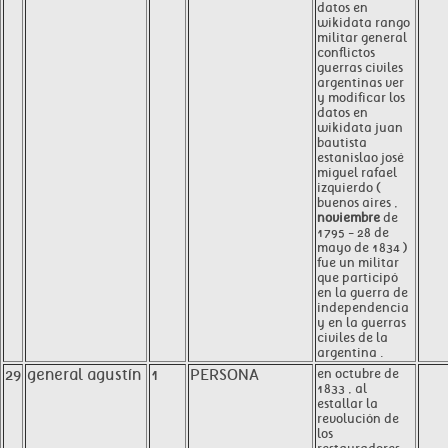
datos en
wikidata rango
militar general
conflictos
guerras civiles
argentinas ver
y modificar los
datos en
wikidata juan
bautista
estanislao josé
miguel rafael
izquierdo (
buenos aires ,
noviembre
de
1795 - 28 de
mayo de 1834 )
fue un militar
que participó
en la guerra de
independencia
y en la guerras
civiles de la
argentina .
29
general agustín
1
PERSONA
en octubre de
1833 , al
estallar la
revolución de
los