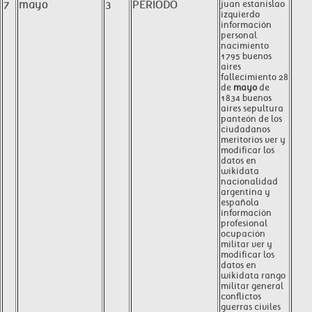
7
mayo
3
PERIODO
juan estanislao
izquierdo
información
personal
nacimiento
1795 buenos
aires
fallecimiento 28
de
mayo
de
1834 buenos
aires sepultura
panteón de los
ciudadanos
meritorios ver y
modificar los
datos en
wikidata
nacionalidad
argentina y
española
información
profesional
ocupación
militar ver y
modificar los
datos en
wikidata rango
militar general
conflictos
guerras civiles