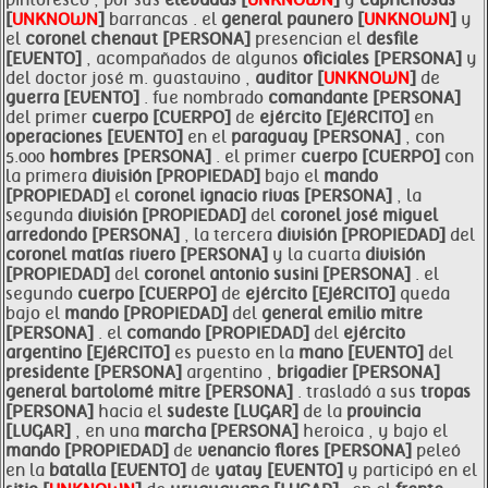
pintoresco , por sus
elevadas [
UNKNOWN
]
y
caprichosas
[
UNKNOWN
]
barrancas . el
general
paunero [
UNKNOWN
]
y
el
coronel chenaut [PERSONA]
presencian el
desfile
[EVENTO]
, acompañados de algunos
oficiales [PERSONA]
y
del doctor josé m. guastavino ,
auditor [
UNKNOWN
]
de
guerra [EVENTO]
. fue nombrado
comandante [PERSONA]
del primer
cuerpo [CUERPO]
de
ejército [EJéRCITO]
en
operaciones [EVENTO]
en el
paraguay [PERSONA]
, con
5.000
hombres [PERSONA]
. el primer
cuerpo [CUERPO]
con
la primera
división [PROPIEDAD]
bajo el
mando
[PROPIEDAD]
el
coronel ignacio rivas [PERSONA]
, la
segunda
división [PROPIEDAD]
del
coronel
josé miguel
arredondo [PERSONA]
, la tercera
división [PROPIEDAD]
del
coronel matías rivero [PERSONA]
y la cuarta
división
[PROPIEDAD]
del
coronel antonio susini [PERSONA]
. el
segundo
cuerpo [CUERPO]
de
ejército [EJéRCITO]
queda
bajo el
mando [PROPIEDAD]
del
general emilio
mitre
[PERSONA]
. el
comando [PROPIEDAD]
del
ejército
argentino [EJéRCITO]
es puesto en la
mano [EVENTO]
del
presidente [PERSONA]
argentino ,
brigadier [PERSONA]
general bartolomé
mitre [PERSONA]
. trasladó a sus
tropas
[PERSONA]
hacia el
sudeste [LUGAR]
de la
provincia
[LUGAR]
, en una
marcha [PERSONA]
heroica , y bajo el
mando [PROPIEDAD]
de
venancio flores [PERSONA]
peleó
en la
batalla [EVENTO]
de
yatay [EVENTO]
y participó en el