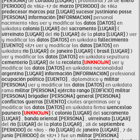
[PERSONA]
de
córdoba [LUGAR]
( provisional ) 28 de
enero
[PERIODO]
de 1862-17 de
marzo [PERIODO]
de 1862
predecesor
marcos
paz [LUGAR]
sucesor
justiniano posse
[PERSONA]
información [INFORMACIóN]
personal
nacimiento 1805 ver y modificar los
datos [DATOS]
en
wikidata
colonia [LUGAR]
del
sacramento [LUGAR]
(
virreinato [LUGAR]
del
río [LUGAR]
de la
plata [LUGAR]
) ver
y modificar los
datos [DATOS]
en wikidata
fallecimiento
[EVENTO]
1871 ver y modificar los
datos [DATOS]
en
wikidata
río [LUGAR]
de
janeiro [LUGAR]
(
brasil [LUGAR]
)
ver y modificar los
datos [DATOS]
en wikidata sepultura
cementerio [LUGAR]
de la
recoleta [
UNKNOWN
]
ver y
modificar los
datos [DATOS]
en wikidata nacionalidad
argentina [LUGAR]
información [INFORMACIóN]
profesional
ocupación político [EVENTO]
, diplomático y
militar
[PERSONA]
ver y modificar los
datos [DATOS]
en wikidata
rama
militar [PERSONA]
ejército
rango [EDIFICIO]
militar
[PERSONA]
brigadier [PERSONA]
general [PERSONA]
conflictos
guerras [EVENTO]
civiles argentinas ver y
modificar los
datos [DATOS]
en wikidata firma
wenceslao
paunero [
UNKNOWN
]
(
colonia [LUGAR]
del
sacramento
[LUGAR]
,
banda oriental [PERSONA]
,
virreinato [LUGAR]
del
río [LUGAR]
de la
plata [LUGAR]
, 28 de
septiembre
[PERIODO]
de 1805 -
río [LUGAR]
de
janeiro [LUGAR]
, 7 de
junio [PERIODO]
de 1871 ) fue un
militar [PERSONA]