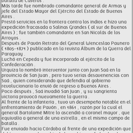
batalla de Caseros .
Más tarde fue nombrado comandante general de Armas y
jefe del Estado Mayor del Ejército del Estado de Buenos
Aires .
Prestó servicios en la frontera contra los indios e hizo una
expedición fracasada a Salinas Grandes ( al sur de Buenos
Aires ) ; fue también comandante en San Nicolás de los
Arroyos .
Después de Pavón Retrato del General Wenceslao Paunero
( 1805-1871 ) publicado en la revista Álbum de la Guerra del
Paraguay .
Luchó en Cepeda y fue incorporado al ejército de la
Confederación .
Urquiza lo nombró interventor junto con Juan Saá en la
provincia de San Juan , pero tuvo serias desavenencias con
Saá , quien considerando que defendía al gobierno
revolucionario lo envió de regreso a Buenos Aires .
Poco después , Saá invadió San Juan , y su sangrienta
victoria provocó nuevamente la guerra .
Al frente de la infantería , tuvo un desempeño notable en el
enfrentamiento de Pavón , en 1861 , razón por la cual el
general Bartolomé Mitre lo ascendió a coronel mayor , que
equivalía a general de una estrella , en el mismo campo de
batalla .
Fue enviado hacia Córdoba al frente de una expedición que