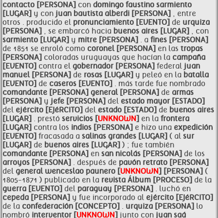
contacto [PERSONA]
con
domingo faustino
sarmiento
[LUGAR]
y con
juan bautista alberdi [PERSONA]
, entre
otros . producido el
pronunciamiento [EVENTO]
de
urquiza
[PERSONA]
, se embarcó hacia
buenos aires [LUGAR]
, con
sarmiento [LUGAR]
y
mitre [PERSONA]
. a
fines [PERSONA]
de 1851 se enroló como
coronel [PERSONA]
en las
tropas
[PERSONA]
coloradas uruguayas que hacían la
campaña
[EVENTO]
contra el
gobernador [PERSONA]
federal
juan
manuel [PERSONA]
de
rosas [LUGAR]
y peleó en la
batalla
[EVENTO]
de
caseros [EVENTO]
. más tarde fue nombrado
comandante [PERSONA]
general [PERSONA]
de
armas
[PERSONA]
y
jefe [PERSONA]
del
estado mayor [ESTADO]
del
ejército [EJéRCITO]
del
estado [ESTADO]
de
buenos aires
[LUGAR]
. prestó
servicios [
UNKNOWN
]
en la
frontera
[LUGAR]
contra los
indios [PERSONA]
e hizo una
expedición
[EVENTO]
fracasada a
salinas grandes [LUGAR]
( al
sur
[LUGAR]
de
buenos aires [LUGAR]
) ; fue también
comandante [PERSONA]
en
san nicolás [PERSONA]
de los
arroyos [PERSONA]
. después de
pavón retrato [PERSONA]
del
general
wenceslao
paunero [
UNKNOWN
]
[PERSONA]
(
1805-1871 ) publicado en la
revista Álbum [PROCESO]
de la
guerra [EVENTO]
del
paraguay [PERSONA]
. luchó en
cepeda [PERSONA]
y fue incorporado al
ejército [EJéRCITO]
de la
confederación [CONCEPTO]
.
urquiza [PERSONA]
lo
nombró
interventor [
UNKNOWN
]
junto con
juan
saá