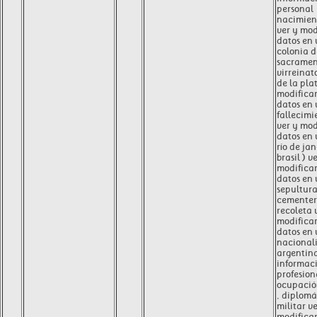
personal
nacimien
ver y mod
datos en
colonia d
sacramen
virreinato
de la plat
modificar
datos en
fallecimi
ver y mod
datos en
río de jan
brasil ) v
modificar
datos en
sepultur
cementeri
recoleta 
modificar
datos en
nacional
argentin
informac
profesion
ocupación
, diplomá
militar ve
modificar