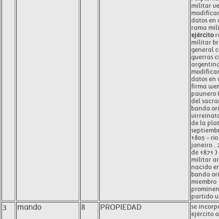
militar ve
modificar
datos en
rama mili
ejército
r
militar b
general c
guerras c
argentina
modificar
datos en
firma we
paunero (
del sacra
banda ori
virreinato
de la plat
septiemb
1805 - río
janeiro , 
de 1871 )
militar a
nacido en
banda ori
miembro
prominen
partido u
3
mando
8
PROPIEDAD
se incorp
ejército 