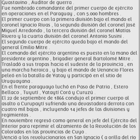
Guastavino , Auditor de guerra .
Fue nombrado comandante del primer cuerpo de ejército
en operaciones en el Paraguay , con 5.000 hombres .
El primer cuerpo con la primera división bajo el mando el
coronel Ignacio Rivas , la segunda división del coronel José
Miguel Arredondo , la tercera división del coronel Matías
Rivero y la cuarta división del coronel Antonio Susini .
El segundo cuerpo de ejército queda bajo el mando del
general Emilio Mitre .
El comando del ejército argentino es puesto en la mano del
presidente argentino , brigadier general Bartolomé Mitre .
Trasladó a sus tropas hacia el sudeste de la provincia , en
una marcha heroica , y bajo el mando de Venancio Flores
peleó en la batalla de Yatay y participó en el sitio de
Uruguayana .
En el frente paraguayo luchó en Paso de Patria , Estero
Bellaco , Tuyutí , Yataytí Corá y Curuzú .
El 22 de septiembre de 1866 condujo el primer cuerpo al
asalto a Curupaytí sufriendo una devastadora derrota con
cuatro mil bajas , incluyendo 14 jefes de las divisiones y
regimientos .
En noviembre regresó como general en jefe del Ejército del
Interior para reprimir el alzamiento de la Revolución de los
Colorados en las provincias de Cuyo .
Venció a los revolucionarios en San Ignacio ( a orilla del río