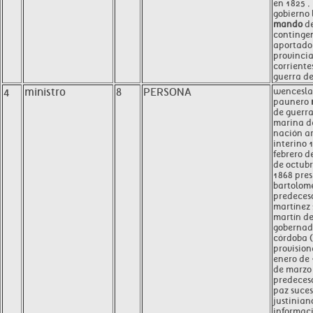
en 1825 , 
gobierno 
mando
de
continge
aportado 
provincia
corriente
guerra del
4
ministro
8
PERSONA
wencesla
paunero
de guerra
marina d
nación a
interino 
febrero d
de octubr
1868 pres
bartolom
predeceso
martínez 
martín d
gobernad
córdoba (
provision
enero de
de marzo
predeces
paz suces
justinian
informac