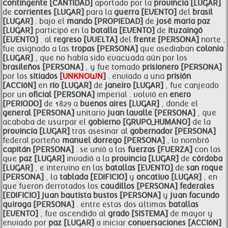
contingente [CANTIDAD]
aportado por la
provincia [LUGAR]
de
corrientes [LUGAR]
para la
guerra [EVENTO]
del
brasil
[LUGAR]
. bajo el
mando [PROPIEDAD]
de
josé maría
paz
[LUGAR]
participó en la
batalla [EVENTO]
de
ituzaingó
[EVENTO]
. al
regreso [VUELTA]
del
frente [PERSONA]
norte ,
fue asignado a las
tropas [PERSONA]
que asediaban
colonia
[LUGAR]
, que no había sido evacuada aún por los
brasileños [PERSONA]
, y fue tomado
prisionero [PERSONA]
por los
sitiados [
UNKNOWN
]
. enviado a una
prisión
[ACCIóN]
en
río [LUGAR]
de
janeiro [LUGAR]
, fue canjeado
por un
oficial [PERSONA]
imperial . volvió en
enero
[PERIODO]
de 1829 a
buenos aires [LUGAR]
, donde el
general [PERSONA]
unitario
juan lavalle [PERSONA]
, que
acababa de usurpar el
gobierno [GRUPO_HUMANO]
de la
provincia [LUGAR]
tras asesinar al
gobernador [PERSONA]
federal porteño
manuel dorrego [PERSONA]
, lo nombró
capitán [PERSONA]
. se unió a las
fuerzas [FUERZA]
con las
que
paz [LUGAR]
invadió a la
provincia [LUGAR]
de
córdoba
[LUGAR]
, e intervino en las
batallas [EVENTO]
de
san roque
[PERSONA]
, la
tablada [EDIFICIO]
y
oncativo [LUGAR]
, en
que fueron derrotados los
caudillos [PERSONA]
federales
[EDIFICIO]
juan bautista bustos [PERSONA]
y
juan facundo
quiroga [PERSONA]
. entre estas dos últimas
batallas
[EVENTO]
, fue ascendido al
grado [SISTEMA]
de mayor y
enviado por
paz [LUGAR]
a iniciar
conversaciones [ACCIóN]