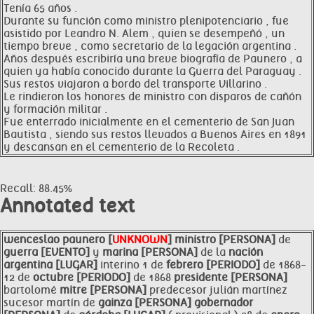
Tenía 65 años .
Durante su función como ministro plenipotenciario , fue
asistido por Leandro N. Alem , quien se desempeñó , un
tiempo breve , como secretario de la legación argentina .
Años después escribiría una breve biografía de Paunero , a
quien ya había conocido durante la Guerra del Paraguay .
Sus restos viajaron a bordo del transporte Villarino .
Le rindieron los honores de ministro con disparos de cañón
y formación militar .
Fue enterrado inicialmente en el cementerio de San Juan
Bautista , siendo sus restos llevados a Buenos Aires en 1891
y descansan en el cementerio de la Recoleta .
Recall: 88.45%
Annotated text
wenceslao
paunero [
UNKNOWN
]
ministro [PERSONA]
de
guerra [EVENTO]
y
marina [PERSONA]
de la
nación
argentina [LUGAR]
interino 1 de
febrero [PERIODO]
de 1868-
12 de
octubre [PERIODO]
de 1868
presidente [PERSONA]
bartolomé
mitre [PERSONA]
predecesor julián martínez
sucesor martín de
gainza [PERSONA]
gobernador