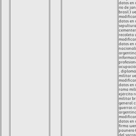
datos en
río de jan
brasil ) v
modificar
datos en
sepultur
cementeri
recoleta 
modificar
datos en
nacional
argentin
informac
profesion
ocupación
, diplomá
militar ve
modificar
datos en
rama mili
ejército 
militar b
general c
guerras c
argentina
modificar
datos en
firma we
paunero (
del sacra