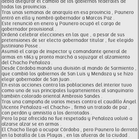
debía asegurar el cambio de los gobiernos federales de
todas las provincias .
Tras unas semanas de anarquía en esa provincia , Paunero
entró en ella y nombró gobernador a Marcos Paz .
Este renunció en enero y Paunero ocupó el cargo de
gobernador provisional .
Ordenó celebrar elecciones en las que , a pesar de sus
pretensiones de ser electo gobernador titular , fue elegido
Justiniano Posse .
Asumió el cargo de inspector y comandante general de
armas en 1863 y pronto marchó a sojuzgar el alzamiento
del Chacho Peñaloza .
Desde Córdoba mandó una división al mando de Sarmiento ,
que cambió los gobiernos de San Luis y Mendoza y se hizo
elegir gobernador de San Juan .
En estas acciones contra las poblaciones del interior tuvo
como uno de sus principales lugartenientes al sanguinario
también colorado oriental Ambrosio Sandes .
Tras una campaña de varios meses contra el caudillo Ángel
Vicente Peñaloza «el Chacho» , firmó un tratado de paz ,
con perdón y amnistía a los derrotados .
Pero la paz ofrecida no fue respetada y Peñaloza volvió a
alzarse alzar se en armas .
El Chacho llegó a ocupar Córdoba , pero Paunero lo derrotó
en la batalla de Las Playas , en las afueras de la ciudad .