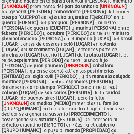
argentino nacido en la
banda oriental [PERSONA]
,
miembro
[
UNKNOWN
]
prominente del
partido unitario [
UNKNOWN
]
.
fue
general [PERSONA]
comandante [PERSONA]
del primer
cuerpo [CUERPO]
del
ejército argentino [EJéRCITO]
en la
guerra [EVENTO]
del
paraguay [PERSONA]
,
ministro
[PERSONA]
de
guerra [EVENTO]
y
marina [PERSONA]
entre
febrero [PERIODO]
y
octubre [PERIODO]
de 1868 y
ministro
plenipotenciario [PERSONA]
en el
imperio [LUGAR]
del
brasil
[LUGAR]
. antes de
caseros nació [LUGAR]
en
colonia
[LUGAR]
del
sacramento [LUGAR]
, entonces parte del
virreinato [LUGAR]
del
río [LUGAR]
de la
plata [LUGAR]
, el
28 de
septiembre [PERIODO]
de 1805 , siendo
hijo
[PERSONA]
de
juan
paunero [
UNKNOWN
]
caballero
[PERSONA]
, quien se asentó allí en las
postrimerías
[ENTIDAD]
del
siglo xviii [PERIODO]
, y de
manuela delgado
martínez [PERSONA]
, ambos
españoles [PERSONA]
.
durante un corto
tiempo [PERIODO]
concurrió al
real
colegio [LUGAR]
de
san carlos [PERSONA]
de la
ciudad
[LUGAR]
de
buenos aires [LUGAR]
, pero la
falta
[
UNKNOWN
]
de
medios [MEDIO]
materiales su
familia
[GRUPO_HUMANO]
no tenía fortuna lo obligó a dedicarse
dedicar se a ganar su
sustento [PROCEDIMIENTO]
,
postergando sus
estudios [ESTUDIOS]
. se incorporó al
ejército argentino [EJéRCITO]
en 1825 , y el
gobierno
[GRUPO_HUMANO]
lo puso al
mando [PROPIEDAD]
del