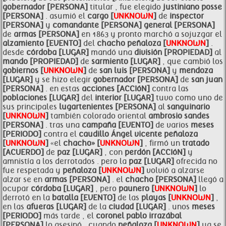
gobernador [PERSONA]
titular , fue elegido
justiniano posse
[PERSONA]
. asumió el
cargo [
UNKNOWN
]
de
inspector
[PERSONA]
y
comandante [PERSONA]
general [PERSONA]
de
armas [PERSONA]
en 1863 y pronto marchó a sojuzgar el
alzamiento [EVENTO]
del
chacho
peñaloza [
UNKNOWN
]
.
desde
córdoba [LUGAR]
mandó una
división [PROPIEDAD]
al
mando [PROPIEDAD]
de
sarmiento [LUGAR]
, que cambió los
gobiernos [
UNKNOWN
]
de
san luis [PERSONA]
y
mendoza
[LUGAR]
y se hizo elegir
gobernador [PERSONA]
de
san juan
[PERSONA]
. en estas
acciones [ACCIóN]
contra las
poblaciones [LUGAR]
del
interior [LUGAR]
tuvo como uno de
sus principales
lugartenientes [PERSONA]
al
sanguinario
[
UNKNOWN
]
también colorado oriental
ambrosio sandes
[PERSONA]
. tras una
campaña [EVENTO]
de varios
meses
[PERIODO]
contra el
caudillo Ángel vicente
peñaloza
[
UNKNOWN
]
«el
chacho» [
UNKNOWN
]
, firmó un
tratado
[ACUERDO]
de
paz [LUGAR]
, con
perdón [ACCIóN]
y
amnistía a los derrotados . pero la
paz [LUGAR]
ofrecida no
fue respetada y
peñaloza [
UNKNOWN
]
volvió a alzarse
alzar se en
armas [PERSONA]
. el
chacho [PERSONA]
llegó a
ocupar
córdoba [LUGAR]
, pero
paunero [
UNKNOWN
]
lo
derrotó en la
batalla [EVENTO]
de las
playas [
UNKNOWN
]
,
en las
afueras [LUGAR]
de la
ciudad [LUGAR]
. unos
meses
[PERIODO]
más tarde , el
coronel pablo irrazábal
[PERSONA]
lo asesinó , cuando
peñaloza [
UNKNOWN
]
ya se