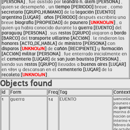
[PERSONA]
, fue asistido por
leandro n. alem [PERSONA]
,
quien se desempeñó , un
tiempo [PERIODO]
breve , como
secretario [GRUPO_HUMANO]
de la
legación [EVENTO]
argentina [LUGAR]
.
años [PERIODO]
después escribiría una
breve
biografía [PROPIEDAD]
de
paunero [
UNKNOWN
]
, a
quien ya había conocido durante la
guerra [EVENTO]
del
paraguay [PERSONA]
. sus
restos [GRUPO]
viajaron a
bordo
[BARCO]
del
transporte villarino [ACCIóN]
. le rindieron los
honores [ACTO_DE_HABLA]
de
ministro [PERSONA]
con
disparos [
UNKNOWN
]
de
cañón [RECIPIENTE]
y
formación
[ACCIóN]
militar [PERSONA]
. fue enterrado inicialmente en
el
cementerio [LUGAR]
de
san juan bautista [PERSONA]
,
siendo sus
restos [GRUPO]
llevados a
buenos aires [LUGAR]
en 1891 y descansan en el
cementerio [LUGAR]
de la
recoleta [
UNKNOWN
]
.
Objects found
Id
Form
Freq
Tag
Contex
1
guerra
14
EVENTO
wencesla
paunero 
de
guerr
marina d
nación a
interino 
febrero d
de octubr