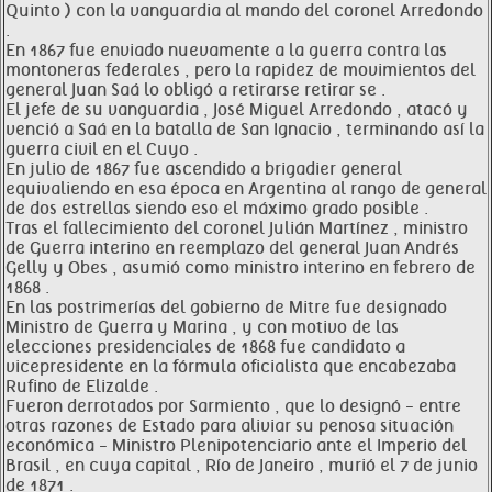
Quinto ) con la vanguardia al mando del coronel Arredondo
.
En 1867 fue enviado nuevamente a la guerra contra las
montoneras federales , pero la rapidez de movimientos del
general Juan Saá lo obligó a retirarse retirar se .
El jefe de su vanguardia , José Miguel Arredondo , atacó y
venció a Saá en la batalla de San Ignacio , terminando así la
guerra civil en el Cuyo .
En julio de 1867 fue ascendido a brigadier general
equivaliendo en esa época en Argentina al rango de general
de dos estrellas siendo eso el máximo grado posible .
Tras el fallecimiento del coronel Julián Martínez , ministro
de Guerra interino en reemplazo del general Juan Andrés
Gelly y Obes , asumió como ministro interino en febrero de
1868 .
En las postrimerías del gobierno de Mitre fue designado
Ministro de Guerra y Marina , y con motivo de las
elecciones presidenciales de 1868 fue candidato a
vicepresidente en la fórmula oficialista que encabezaba
Rufino de Elizalde .
Fueron derrotados por Sarmiento , que lo designó - entre
otras razones de Estado para aliviar su penosa situación
económica - Ministro Plenipotenciario ante el Imperio del
Brasil , en cuya capital , Río de Janeiro , murió el 7 de junio
de 1871 .