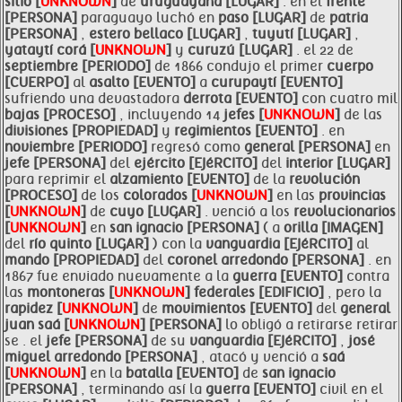
sitio [
UNKNOWN
]
de
uruguayana [LUGAR]
. en el
frente
[PERSONA]
paraguayo luchó en
paso [LUGAR]
de
patria
[PERSONA]
,
estero bellaco [LUGAR]
,
tuyutí [LUGAR]
,
yataytí corá [
UNKNOWN
]
y
curuzú [LUGAR]
. el 22 de
septiembre [PERIODO]
de 1866 condujo el primer
cuerpo
[CUERPO]
al
asalto [EVENTO]
a
curupaytí [EVENTO]
sufriendo una devastadora
derrota [EVENTO]
con cuatro mil
bajas [PROCESO]
, incluyendo 14
jefes [
UNKNOWN
]
de las
divisiones [PROPIEDAD]
y
regimientos [EVENTO]
. en
noviembre [PERIODO]
regresó como
general [PERSONA]
en
jefe [PERSONA]
del
ejército [EJéRCITO]
del
interior [LUGAR]
para reprimir el
alzamiento [EVENTO]
de la
revolución
[PROCESO]
de los
colorados [
UNKNOWN
]
en las
provincias
[
UNKNOWN
]
de
cuyo [LUGAR]
. venció a los
revolucionarios
[
UNKNOWN
]
en
san ignacio [PERSONA]
( a
orilla [IMAGEN]
del
río quinto [LUGAR]
) con la
vanguardia [EJéRCITO]
al
mando [PROPIEDAD]
del
coronel arredondo [PERSONA]
. en
1867 fue enviado nuevamente a la
guerra [EVENTO]
contra
las
montoneras [
UNKNOWN
]
federales [EDIFICIO]
, pero la
rapidez [
UNKNOWN
]
de
movimientos [EVENTO]
del
general
juan
saá [
UNKNOWN
]
[PERSONA]
lo obligó a retirarse retirar
se . el
jefe [PERSONA]
de su
vanguardia [EJéRCITO]
,
josé
miguel arredondo [PERSONA]
, atacó y venció a
saá
[
UNKNOWN
]
en la
batalla [EVENTO]
de
san ignacio
[PERSONA]
, terminando así la
guerra [EVENTO]
civil en el