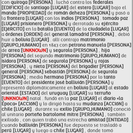
con
quiroga [PERSONA]
. luchó contra los
federales
[EDIFICIO]
de
santiago [LUGAR]
del
estero [LUGAR]
bajo el
mando [PROPIEDAD]
de
román deheza [PERSONA]
y pasó a
la
frontera [LUGAR]
con los
indios [PERSONA]
.
tomado
paz
[LUGAR]
prisionero [PERSONA]
y derrotado su
ejército
[EJéRCITO]
en la
batalla [EVENTO]
de la
ciudadela [LUGAR]
a
órdenes [ORDEN]
del
general lamadrid [PERSONA]
, debió
huir a
bolivia [LUGAR]
. allí contrajo
matrimonio
[GRUPO_HUMANO]
en 1843 con
petrona manuela [PERSONA]
de
arrea [
UNKNOWN
]
y
segurola [PERSONA]
,
hija
[PERSONA]
del segundo
matrimonio [GRUPO_HUMANO]
de
isidora [PERSONA]
de
segurola [PERSONA]
y
rojas
[PERSONA]
, y
nieta [PERSONA]
del
brigadier [PERSONA]
general [PERSONA]
sebastián [PERSONA]
de
segurola
[PERSONA]
; media
hermana [PERSONA]
por lo
tanto
[EVENTO]
del
presidente josé
ballivián [PERSONA]
y
representó diplomáticamente en
bolivia [LUGAR]
al
estado
oriental [ESTADO]
del
uruguay [LUGAR]
su
terruño
[
UNKNOWN
]
natal . fundó en la
paz [LUGAR]
el
diario «la
Época» [ACCIóN]
y lo dirigió hasta su
mudanza [ACCIóN]
a
chile [LUGAR]
. durante su
exilio [GRUPO_HUMANO]
conoció
al unitario
porteño bartolomé
mitre [PERSONA]
, también
exiliado , con quien trabó una estrecha
amistad [ENTIDAD]
.
cuando
ballivián [PERSONA]
fue depuesto se trasladó a
perú [LUGAR]
y luego a
chile [LUGAR]
, donde tomó