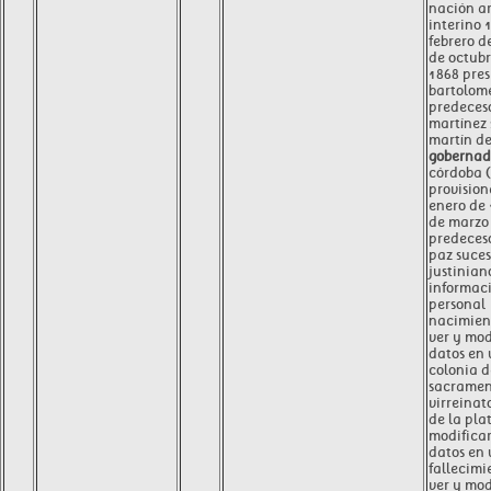
nación a
interino 
febrero d
de octubr
1868 pres
bartolom
predeceso
martínez 
martín d
gobernad
córdoba (
provision
enero de
de marzo
predeces
paz suces
justinian
informac
personal
nacimien
ver y mod
datos en
colonia d
sacramen
virreinato
de la plat
modificar
datos en
fallecimi
ver y mod