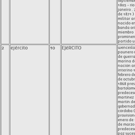
septiemb
1805 - río
janeiro , 
de 1871 )
militar a
nacido en
banda ori
miembro
prominen
partido u
2
ejército
10
EJéRCITO
wencesla
paunero 
de guerra
marina d
nación a
interino 
febrero d
de octubr
1868 pres
bartolom
predeceso
martínez 
martín d
gobernad
córdoba (
provision
enero de
de marzo
predeces
paz suces