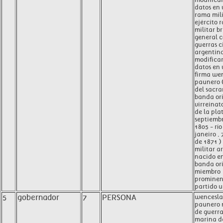
datos en
rama mili
ejército 
militar b
general c
guerras c
argentina
modificar
datos en
firma we
paunero (
del sacra
banda ori
virreinato
de la plat
septiemb
1805 - río
janeiro , 
de 1871 )
militar a
nacido en
banda ori
miembro
prominen
partido u
5
gobernador
7
PERSONA
wencesla
paunero 
de guerra
marina d