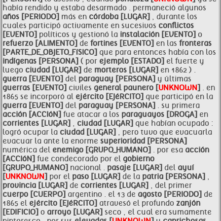
había rendido y estaba desarmado . permaneció algunos
años [PERIODO]
más en
córdoba [LUGAR]
, durante los
cuales participó activamente en sucesivos
conflictos
[EVENTO]
políticos y gestionó la
instalación [EVENTO]
o
refuerzo [ALIMENTO]
de
fortines [EVENTO]
en las
fronteras
[PARTE_DE_OBJETO_FíSICO]
que para entonces había con los
indígenas [PERSONA]
( por
ejemplo [ESTADO]
el fuerte y
luego
ciudad [LUGAR]
de
morteros [LUGAR]
en 1862 ) .
guerra [EVENTO]
del
paraguay [PERSONA]
y últimas
guerras [EVENTO]
civiles
general
paunero [
UNKNOWN
]
. en
1865 se incorporó al
ejército [EJéRCITO]
que participó en la
guerra [EVENTO]
del
paraguay [PERSONA]
. su primera
acción [ACCIóN]
fue atacar a los
paraguayos [DROGA]
en
corrientes [LUGAR]
,
ciudad [LUGAR]
que habían ocupado :
logró ocupar la
ciudad [LUGAR]
, pero tuvo que evacuarla
evacuar la ante la enorme
superioridad [PERSONA]
numérica del
enemigo [GRUPO_HUMANO]
. por esa
acción
[ACCIóN]
fue condecorado por el
gobierno
[GRUPO_HUMANO]
nacional .
pasaje [LUGAR]
del
ayuí
[
UNKNOWN
]
por el
paso [LUGAR]
de la
patria [PERSONA]
,
provincia [LUGAR]
de
corrientes [LUGAR]
, del primer
cuerpo [CUERPO]
argentino . el 13 de
agosto [PERIODO]
de
1865 el
ejército [EJéRCITO]
atravesó el profundo
zanjón
[EDIFICIO]
o
arroyo [LUGAR]
seco , el cual era sumamente