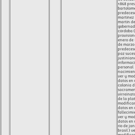
1868 pres
bartolom
predeceso
martínez 
martín d
gobernad
córdoba (
provision
enero de
de marzo
predeces
paz suces
justinian
informac
personal
nacimien
ver y mod
datos en
colonia d
sacramen
virreinato
de la plat
modificar
datos en
fallecimi
ver y mod
datos en
río de jan
brasil ) v
modificar