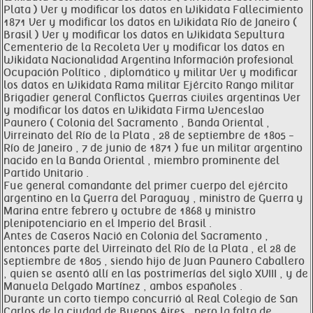
Plata ) Ver y modificar los datos en Wikidata Fallecimiento
1871 Ver y modificar los datos en Wikidata Río de Janeiro (
Brasil ) Ver y modificar los datos en Wikidata Sepultura
Cementerio de la Recoleta Ver y modificar los datos en
Wikidata Nacionalidad Argentina Información profesional
Ocupación Político , diplomático y militar Ver y modificar
los datos en Wikidata Rama militar Ejército Rango militar
Brigadier general Conflictos Guerras civiles argentinas Ver
y modificar los datos en Wikidata Firma Wenceslao
Paunero ( Colonia del Sacramento , Banda Oriental ,
Virreinato del Río de la Plata , 28 de septiembre de 1805 -
Río de Janeiro , 7 de junio de 1871 ) fue un militar argentino
nacido en la Banda Oriental , miembro prominente del
Partido Unitario .
Fue general comandante del primer cuerpo del ejército
argentino en la Guerra del Paraguay , ministro de Guerra y
Marina entre febrero y octubre de 1868 y ministro
plenipotenciario en el Imperio del Brasil .
Antes de Caseros Nació en Colonia del Sacramento ,
entonces parte del Virreinato del Río de la Plata , el 28 de
septiembre de 1805 , siendo hijo de Juan Paunero Caballero
, quien se asentó allí en las postrimerías del siglo XVIII , y de
Manuela Delgado Martínez , ambos españoles .
Durante un corto tiempo concurrió al Real Colegio de San
Carlos de la ciudad de Buenos Aires , pero la falta de