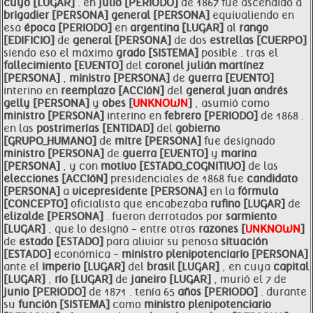
cuyo [LUGAR]
. en
julio [PERIODO]
de 1867 fue ascendido a
brigadier [PERSONA]
general [PERSONA]
equivaliendo en
esa
época [PERIODO]
en
argentina [LUGAR]
al
rango
[EDIFICIO]
de
general [PERSONA]
de dos
estrellas [CUERPO]
siendo eso el máximo
grado [SISTEMA]
posible . tras el
fallecimiento [EVENTO]
del
coronel julián martínez
[PERSONA]
,
ministro [PERSONA]
de
guerra [EVENTO]
interino en
reemplazo [ACCIóN]
del
general juan andrés
gelly [PERSONA]
y
obes [
UNKNOWN
]
, asumió como
ministro [PERSONA]
interino en
febrero [PERIODO]
de 1868 .
en las
postrimerías [ENTIDAD]
del
gobierno
[GRUPO_HUMANO]
de
mitre [PERSONA]
fue designado
ministro [PERSONA]
de
guerra [EVENTO]
y
marina
[PERSONA]
, y con
motivo [ESTADO_COGNITIVO]
de las
elecciones [ACCIóN]
presidenciales de 1868 fue
candidato
[PERSONA]
a
vicepresidente [PERSONA]
en la
fórmula
[CONCEPTO]
oficialista que encabezaba
rufino [LUGAR]
de
elizalde [PERSONA]
. fueron derrotados por
sarmiento
[LUGAR]
, que lo designó - entre otras
razones [
UNKNOWN
]
de
estado [ESTADO]
para aliviar su penosa
situación
[ESTADO]
económica -
ministro plenipotenciario [PERSONA]
ante el
imperio [LUGAR]
del
brasil [LUGAR]
, en cuya
capital
[LUGAR]
,
río [LUGAR]
de
janeiro [LUGAR]
, murió el 7 de
junio [PERIODO]
de 1871 . tenía 65
años [PERIODO]
. durante
su
función [SISTEMA]
como
ministro plenipotenciario