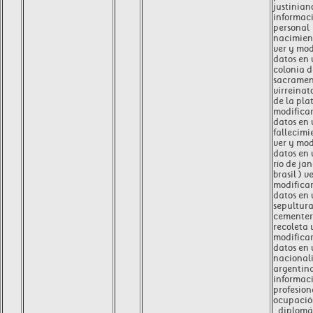
justinian
informac
personal
nacimien
ver y mod
datos en
colonia d
sacramen
virreinato
de la plat
modificar
datos en
fallecimi
ver y mod
datos en
río de jan
brasil ) v
modificar
datos en
sepultur
cementeri
recoleta 
modificar
datos en
nacional
argentin
informac
profesion
ocupación
, diplomá