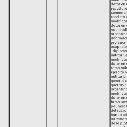
datos en
sepultur
cementeri
recoleta 
modificar
datos en
nacional
argentin
informac
profesion
ocupación
, diplomá
militar ve
modificar
datos en
rama mili
ejército 
militar b
general c
guerras c
argentina
modificar
datos en
firma we
paunero (
del sacra
banda ori
virreinato
de la plat