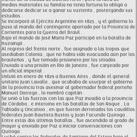
medios materiales su familia no tenía fortuna lo obligó a
dedicarse dedicar se a ganar su sustento , postergando sus
estudios .
Se incorporó al Ejército Argentino en 1825 , y el gobierno lo
puso al mando del contingente aportado por la Provincia de
Corrientes para la Guerra del Brasil .
Bajo el mando de José María Paz participó en la batalla de
Ituzaingó .
Al regreso del frente norte , fue asignado a las tropas que
asediaban Colonia , que no había sido evacuada aún por los
brasileños , y fue tomado prisionero por los sitiados .
Enviado a una prisión en Río de Janeiro , fue canjeado por
un oficial imperial .
Volvió en enero de 1829 a Buenos Aires , donde el general
unitario Juan Lavalle , que acababa de usurpar el gobierno
de la provincia tras asesinar al gobernador federal porteño
Manuel Dorrego , lo nombró capitán .
Se unió a las fuerzas con las que Paz invadió a la provincia
de Córdoba , e intervino en las batallas de San Roque , La
Tablada y Oncativo , en que fueron derrotados los caudillos
federales Juan Bautista Bustos y Juan Facundo Quiroga .
Entre estas dos últimas batallas , fue ascendido al grado de
mayor y enviado por Paz a iniciar conversaciones con
Quiroga .