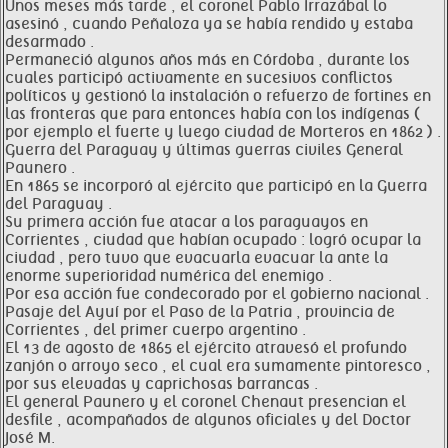
Unos meses más tarde , el coronel Pablo Irrazábal lo
asesinó , cuando Peñaloza ya se había rendido y estaba
desarmado .
Permaneció algunos años más en Córdoba , durante los
cuales participó activamente en sucesivos conflictos
políticos y gestionó la instalación o refuerzo de fortines en
las fronteras que para entonces había con los indígenas (
por ejemplo el fuerte y luego ciudad de Morteros en 1862 ) .
Guerra del Paraguay y últimas guerras civiles General
Paunero .
En 1865 se incorporó al ejército que participó en la Guerra
del Paraguay .
Su primera acción fue atacar a los paraguayos en
Corrientes , ciudad que habían ocupado : logró ocupar la
ciudad , pero tuvo que evacuarla evacuar la ante la
enorme superioridad numérica del enemigo .
Por esa acción fue condecorado por el gobierno nacional .
Pasaje del Ayuí por el Paso de la Patria , provincia de
Corrientes , del primer cuerpo argentino .
El 13 de agosto de 1865 el ejército atravesó el profundo
zanjón o arroyo seco , el cual era sumamente pintoresco ,
por sus elevadas y caprichosas barrancas .
El general Paunero y el coronel Chenaut presencian el
desfile , acompañados de algunos oficiales y del Doctor
José M.