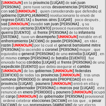
[
UNKNOWN
]
en la
provincia [LUGAR]
de
san juan
[PERSONA]
, pero tuvo serias
desavenencias [PERSONA]
con
saá [
UNKNOWN
]
, quien considerando que defendía al
gobierno [GRUPO_HUMANO]
revolucionario lo envió de
regreso [VUELTA]
a
buenos aires [LUGAR]
. poco después ,
saá [
UNKNOWN
]
invadió
san juan [PERSONA]
, y su
sangrienta
victoria [EVENTO]
provocó nuevamente la
guerra [EVENTO]
. al
frente [PERSONA]
de la
infantería
[SISTEMA]
, tuvo un
desempeño [
UNKNOWN
]
notable en el
enfrentamiento [ACCIóN]
de
pavón [PERSONA]
, en 1861 ,
razón [
UNKNOWN
]
por la cual el
general bartolomé
mitre
[PERSONA]
lo ascendió a
coronel [PERSONA]
mayor , que
equivalía a
general [PERSONA]
de una
estrella [LUGAR]
, en
el mismo
campo [PERSONA]
de
batalla [EVENTO]
. fue
enviado hacia
córdoba [LUGAR]
al
frente [PERSONA]
de una
expedición [EVENTO]
que debía asegurar el
cambio
[
UNKNOWN
]
de los
gobiernos [
UNKNOWN
]
federales
[EDIFICIO]
de todas las
provincias [
UNKNOWN
]
. tras unas
semanas [PERIODO]
de
anarquía [PROPIEDAD]
en esa
provincia [LUGAR]
,
paunero [
UNKNOWN
]
entró en ella y
nombró
gobernador [PERSONA]
a
marcos
paz [LUGAR]
. este
renunció en
enero [PERIODO]
y
paunero [
UNKNOWN
]
ocupó
el
cargo [
UNKNOWN
]
de
gobernador [PERSONA]
provisional
. ordenó celebrar
elecciones [ACCIóN]
en las que , a
pesar
[ACCIóN]
de sus
pretensiones [AMBICIóN]
de ser electo