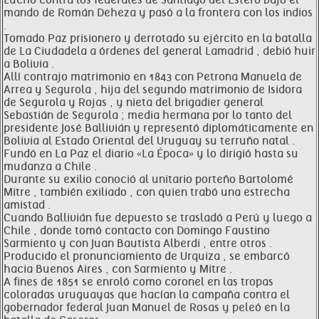
Luchó contra los federales de Santiago del Estero bajo el
mando de Román Deheza y pasó a la frontera con los indios
.
Tomado Paz prisionero y derrotado su ejército en la batalla
de La Ciudadela a órdenes del general Lamadrid , debió huir
a Bolivia .
Allí contrajo matrimonio en 1843 con Petrona Manuela de
Arrea y Segurola , hija del segundo matrimonio de Isidora
de Segurola y Rojas , y nieta del brigadier general
Sebastián de Segurola ; media hermana por lo tanto del
presidente José Ballivián y representó diplomáticamente en
Bolivia al Estado Oriental del Uruguay su terruño natal .
Fundó en La Paz el diario «La Época» y lo dirigió hasta su
mudanza a Chile .
Durante su exilio conoció al unitario porteño Bartolomé
Mitre , también exiliado , con quien trabó una estrecha
amistad .
Cuando Ballivián fue depuesto se trasladó a Perú y luego a
Chile , donde tomó contacto con Domingo Faustino
Sarmiento y con Juan Bautista Alberdi , entre otros .
Producido el pronunciamiento de Urquiza , se embarcó
hacia Buenos Aires , con Sarmiento y Mitre .
A fines de 1851 se enroló como coronel en las tropas
coloradas uruguayas que hacían la campaña contra el
gobernador federal Juan Manuel de Rosas y peleó en la