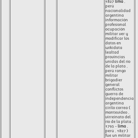
1827
lima
,
perú
nacionalidad
argentina
información
profesional
ocupación
militar ver y
modificar los
datos en
wikidata
lealtad
provincias
unidas del río
de la plata ,
perú rango
militar
brigadier
general
conflictos
guerra de
independencia
argentina
cirilo correa (
montevideo ,
virreinato del
río de la plata ,
1795 -
lima
,
perú , 1827 )
fue un militar