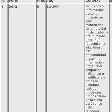
Id
Form
Freq
Tag
Context
E
1
perú
6
LUGAR
cirilo correa
información
personal
nacimiento
1795
montevideo ,
virreinato del
río de la plata (
actualmente
uruguay )
fallecimiento
1827 lima ,
perú
nacionalidad
argentina
información
profesional
ocupación
militar ver y
modificar los
datos en
wikidata
lealtad
provincias
unidas del río
de la plata ,
perú
rango
militar
brigadier