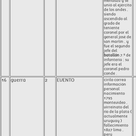
mendoza y se
unió al ejército
de los andes ,
siendo
ascendido al
grado de
teniente
coronel por el
general josé de
san martín , y
fue el segundo
jefe del
batallón
7.º de
infantería ; su
jefe era el
coronel pedro
conde .
16
guerra
2
EVENTO
cirilo correa
información
personal
nacimiento
1795
montevideo ,
virreinato del
río de la plata (
actualmente
uruguay )
fallecimiento
1827 lima ,
perú