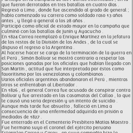
que fueron derrotados en tres batallas en cuatro días .
Regresó a Lima , donde fue ascendido al grado de general ;
había comenzado su carrera como soldado raso 13 años
antes , y llegó a general a los 28 años .
Participó como oficial de estado mayor en la campaña que
culminó con las batallas de Junín y Ayacucho .
En 1824 Correa reemplazó a Enrique Martínez en la jefatura
de los restos de la División de los Andes , de la cual se
dispuso el regreso a la Argentina .
Al hacerse hacer se cargo de la terminación de la guerra en
el Perú , Simón Bolívar se mostró contrario a respetar las
posiciones ganadas por los oficiales que habían llegado con
San Martín , actitud que fue interpretada por éstos como
favoritismo por los venezolanos y colombianos .
Varios oficiales argentinos abandonaron el Perú , mientras
otros se enfrentaban al Libertador .
En 1826 , el general Correa fue acusado de conspirar contra
Bolívar y fue arrestado en las casamatas del Callao , lo que
le causó una seria depresión y un intento de suicidio .
Aunque más tarde fue absuelto , falleció en Lima a
consecuencia de una enfermedad adquirida en prisión a
mediados de 1827 .
Fue enterrado en el Cementerio Presbítero Matías Maestro .
Fue hermano suyo el coronel del ejército peruano