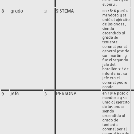
el perú .
8
grado
3
SISTEMA
en 1816 pasó a
mendoza y se
unió al ejército
de los andes ,
siendo
ascendido al
grado
de
teniente
coronel por el
general josé de
san martín , y
fue el segundo
jefe del
batallón 7.º de
infantería ; su
jefe era el
coronel pedro
conde .
9
jefe
3
PERSONA
en 1816 pasó a
mendoza y se
unió al ejército
de los andes ,
siendo
ascendido al
grado de
teniente
coronel por el
general josé de