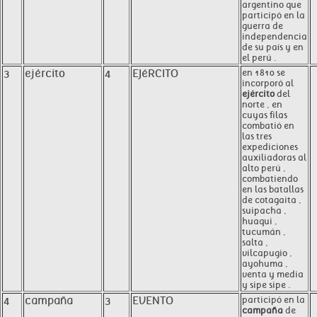
argentino que
participó en la
guerra de
independencia
de su país y en
el perú .
3
ejército
4
EJéRCITO
en 1810 se
incorporó al
ejército
del
norte , en
cuyas filas
combatió en
las tres
expediciones
auxiliadoras al
alto perú ,
combatiendo
en las batallas
de cotagaita ,
suipacha ,
huaqui ,
tucumán ,
salta ,
vilcapugio ,
ayohuma ,
venta y media
y sipe sipe .
4
campaña
3
EVENTO
participó en la
campaña
de