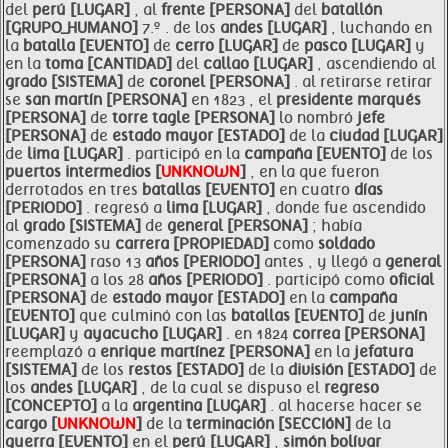
del
perú [LUGAR]
, al
frente [PERSONA]
del
batallón
[GRUPO_HUMANO]
7.º . de los
andes [LUGAR]
, luchando en
la
batalla [EVENTO]
de
cerro [LUGAR]
de
pasco [LUGAR]
y
en la
toma [CANTIDAD]
del
callao [LUGAR]
, ascendiendo al
grado [SISTEMA]
de
coronel [PERSONA]
. al retirarse retirar
se
san martín [PERSONA]
en 1823 , el
presidente marqués
[PERSONA]
de
torre tagle [PERSONA]
lo nombró
jefe
[PERSONA]
de
estado mayor [ESTADO]
de la
ciudad [LUGAR]
de
lima [LUGAR]
. participó en la
campaña [EVENTO]
de los
puertos intermedios [
UNKNOWN
]
, en la que fueron
derrotados en tres
batallas [EVENTO]
en cuatro
días
[PERIODO]
. regresó a
lima [LUGAR]
, donde fue ascendido
al
grado [SISTEMA]
de
general [PERSONA]
; había
comenzado su
carrera [PROPIEDAD]
como
soldado
[PERSONA]
raso 13
años [PERIODO]
antes , y llegó a
general
[PERSONA]
a los 28
años [PERIODO]
. participó como
oficial
[PERSONA]
de
estado mayor [ESTADO]
en la
campaña
[EVENTO]
que culminó con las
batallas [EVENTO]
de
junín
[LUGAR]
y
ayacucho [LUGAR]
. en 1824
correa [PERSONA]
reemplazó a
enrique martínez [PERSONA]
en la
jefatura
[SISTEMA]
de los
restos [ESTADO]
de la
división [ESTADO]
de
los
andes [LUGAR]
, de la cual se dispuso el
regreso
[CONCEPTO]
a la
argentina [LUGAR]
. al hacerse hacer se
cargo [
UNKNOWN
]
de la
terminación [SECCIóN]
de la
guerra [EVENTO]
en el
perú [LUGAR]
,
simón
bolívar