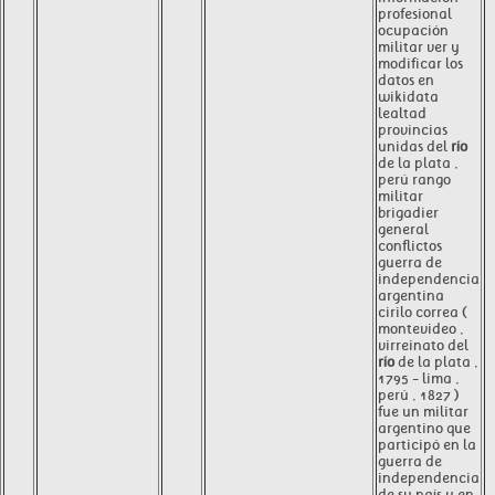
profesional
ocupación
militar ver y
modificar los
datos en
wikidata
lealtad
provincias
unidas del
río
de la plata ,
perú rango
militar
brigadier
general
conflictos
guerra de
independencia
argentina
cirilo correa (
montevideo ,
virreinato del
río
de la plata ,
1795 - lima ,
perú , 1827 )
fue un militar
argentino que
participó en la
guerra de
independencia
de su país y en