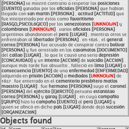
[PERSONA]
se mostró contrario a respetar las
posiciones
[EVENTO]
ganadas por los
oficiales [PERSONA]
que habían
llegado con
san martín [PERSONA]
,
actitud [ACTITUD]
que
fue interpretada por éstos como
favoritismo
[RASGO_PSICOLóGICO]
por los
venezolanos [
UNKNOWN
]
y
colombianos [
UNKNOWN
]
. varios
oficiales [PERSONA]
argentinos abandonaron el
perú [LUGAR]
, mientras otros se
enfrentaban al
libertador [PERSONA]
. en 1826 , el
general
correa [PERSONA]
fue acusado de conspirar contra
bolívar
[PERSONA]
y fue arrestado en las
casamatas [DOCUMENTO]
del
callao [LUGAR]
, lo que le causó una seria
depresión
[CONCAVIDAD]
y un
intento [ACCIóN]
de
suicidio [ACCIóN]
.
aunque más tarde fue absuelto , falleció en
lima [LUGAR]
a
consecuencia [EVENTO]
de una
enfermedad [ENFERMEDAD]
adquirida en
prisión [ACCIóN]
a
mediados [
UNKNOWN
]
de
1827 . fue enterrado en el
cementerio presbítero matías
maestro [LUGAR]
. fue
hermano [PERSONA]
suyo el
coronel
[PERSONA]
del
ejército [EJéRCITO]
peruano
estanislao
correa [PERSONA]
y
garay [LUGAR]
, en cuya
compañía
[GRUPO]
hizo la
campaña [EVENTO]
al
perú [LUGAR]
y
quien se afincó en dicho
país [LUGAR]
donde dejó
sucesión
[ORGANIZACIóN]
.
Objects found