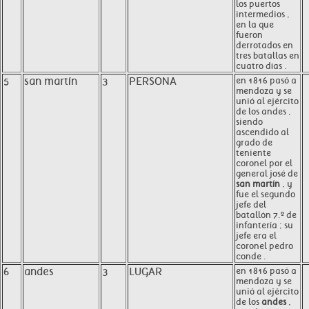
los puertos
intermedios ,
en la que
fueron
derrotados en
tres batallas en
cuatro días .
5
san martín
3
PERSONA
en 1816 pasó a
mendoza y se
unió al ejército
de los andes ,
siendo
ascendido al
grado de
teniente
coronel por el
general josé de
san martín
, y
fue el segundo
jefe del
batallón 7.º de
infantería ; su
jefe era el
coronel pedro
conde .
6
andes
3
LUGAR
en 1816 pasó a
mendoza y se
unió al ejército
de los
andes
,