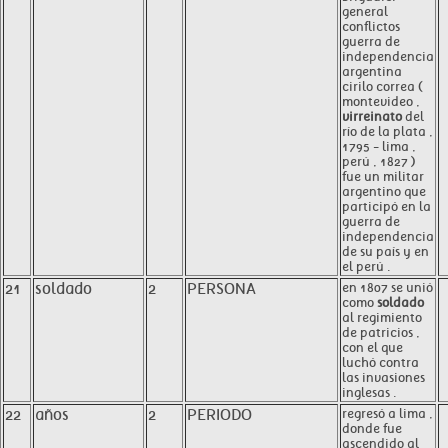
general
conflictos
guerra de
independencia
argentina
cirilo correa (
montevideo ,
virreinato
del
río de la plata ,
1795 - lima ,
perú , 1827 )
fue un militar
argentino que
participó en la
guerra de
independencia
de su país y en
el perú .
21
soldado
2
PERSONA
en 1807 se unió
como
soldado
al regimiento
de patricios ,
con el que
luchó contra
las invasiones
inglesas .
22
años
2
PERIODO
regresó a lima ,
donde fue
ascendido al