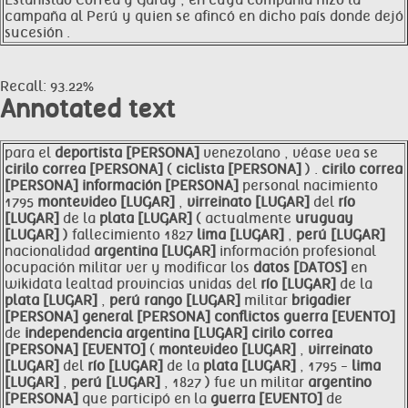
Estanislao Correa y Garay , en cuya compañía hizo la
campaña al Perú y quien se afincó en dicho país donde dejó
sucesión .
Recall: 93.22%
Annotated text
para el
deportista [PERSONA]
venezolano , véase vea se
cirilo
correa [PERSONA]
(
ciclista [PERSONA]
) .
cirilo
correa
[PERSONA]
información [PERSONA]
personal nacimiento
1795
montevideo [LUGAR]
,
virreinato [LUGAR]
del
río
[LUGAR]
de la
plata [LUGAR]
( actualmente
uruguay
[LUGAR]
) fallecimiento 1827
lima [LUGAR]
,
perú [LUGAR]
nacionalidad
argentina [LUGAR]
información profesional
ocupación militar ver y modificar los
datos [DATOS]
en
wikidata lealtad provincias unidas del
río [LUGAR]
de la
plata [LUGAR]
,
perú rango [LUGAR]
militar
brigadier
[PERSONA]
general [PERSONA]
conflictos
guerra [EVENTO]
de
independencia
argentina [LUGAR]
cirilo
correa
[PERSONA]
[EVENTO]
(
montevideo [LUGAR]
,
virreinato
[LUGAR]
del
río [LUGAR]
de la
plata [LUGAR]
, 1795 -
lima
[LUGAR]
,
perú [LUGAR]
, 1827 ) fue un militar
argentino
[PERSONA]
que participó en la
guerra [EVENTO]
de