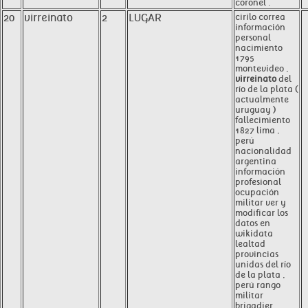
coronel .
20
virreinato
2
LUGAR
cirilo correa
información
personal
nacimiento
1795
montevideo ,
virreinato
del
río de la plata (
actualmente
uruguay )
fallecimiento
1827 lima ,
perú
nacionalidad
argentina
información
profesional
ocupación
militar ver y
modificar los
datos en
wikidata
lealtad
provincias
unidas del río
de la plata ,
perú rango
militar
brigadier