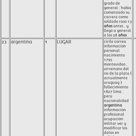
grado de
general ; había
comenzado su
carrera como
soldado raso 13
años
antes , y
llegó a general
a los 28
años
.
23
argentina
1
LUGAR
cirilo correa
información
personal
nacimiento
1795
montevideo ,
virreinato del
río de la plata (
actualmente
uruguay )
fallecimiento
1827 lima ,
perú
nacionalidad
argentina
información
profesional
ocupación
militar ver y
modificar los
datos en