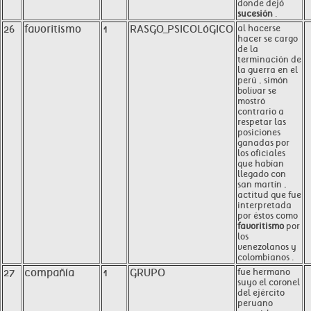
donde dejó
sucesión
.
26
favoritismo
1
RASGO_PSICOLóGICO
al hacerse
hacer se cargo
de la
terminación de
la guerra en el
perú , simón
bolívar se
mostró
contrario a
respetar las
posiciones
ganadas por
los oficiales
que habían
llegado con
san martín ,
actitud que fue
interpretada
por éstos como
favoritismo
por
los
venezolanos y
colombianos .
27
compañía
1
GRUPO
fue hermano
suyo el coronel
del ejército
peruano