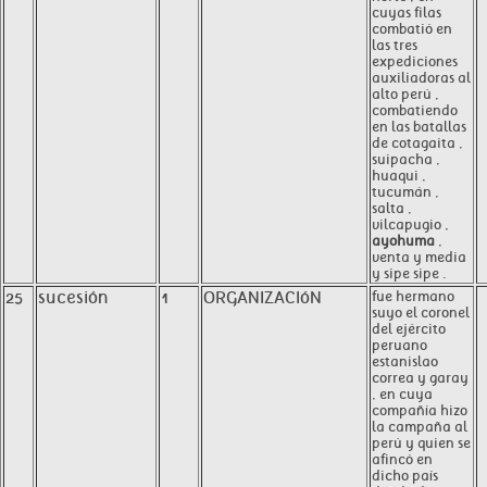
cuyas filas
combatió en
las tres
expediciones
auxiliadoras al
alto perú ,
combatiendo
en las batallas
de cotagaita ,
suipacha ,
huaqui ,
tucumán ,
salta ,
vilcapugio ,
ayohuma
,
venta y media
y sipe sipe .
25
sucesión
1
ORGANIZACIóN
fue hermano
suyo el coronel
del ejército
peruano
estanislao
correa y garay
, en cuya
compañía hizo
la campaña al
perú y quien se
afincó en
dicho país