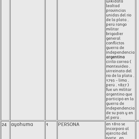
wikidata
lealtad
provincias
unidas del río
de la plata ,
perú rango
militar
brigadier
general
conflictos
guerra de
independencia
argentina
cirilo correa (
montevideo ,
virreinato del
río de la plata ,
1795 - lima ,
perú , 1827 )
fue un militar
argentino que
participó en la
guerra de
independencia
de su país y en
el perú .
24
ayohuma
1
PERSONA
en 1810 se
incorporó al
ejército del
norte , en