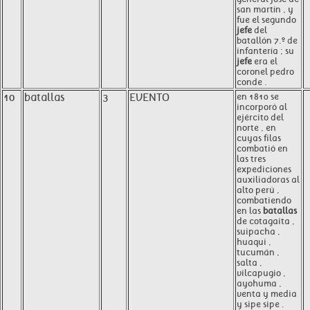
san martín , y
fue el segundo
jefe
del
batallón 7.º de
infantería ; su
jefe
era el
coronel pedro
conde .
10
batallas
3
EVENTO
en 1810 se
incorporó al
ejército del
norte , en
cuyas filas
combatió en
las tres
expediciones
auxiliadoras al
alto perú ,
combatiendo
en las
batallas
de cotagaita ,
suipacha ,
huaqui ,
tucumán ,
salta ,
vilcapugio ,
ayohuma ,
venta y media
y sipe sipe .