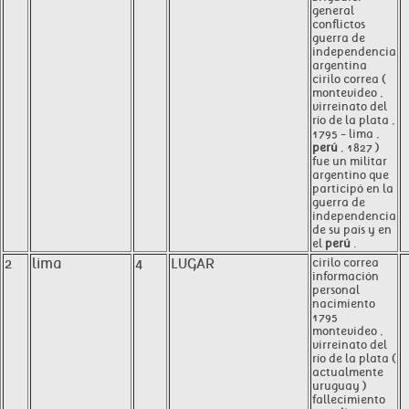
general
conflictos
guerra de
independencia
argentina
cirilo correa (
montevideo ,
virreinato del
río de la plata ,
1795 - lima ,
perú
, 1827 )
fue un militar
argentino que
participó en la
guerra de
independencia
de su país y en
el
perú
.
2
lima
4
LUGAR
cirilo correa
información
personal
nacimiento
1795
montevideo ,
virreinato del
río de la plata (
actualmente
uruguay )
fallecimiento