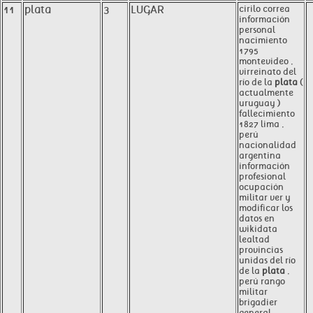
11
plata
3
LUGAR
cirilo correa
información
personal
nacimiento
1795
montevideo ,
virreinato del
río de la
plata
(
actualmente
uruguay )
fallecimiento
1827 lima ,
perú
nacionalidad
argentina
información
profesional
ocupación
militar ver y
modificar los
datos en
wikidata
lealtad
provincias
unidas del río
de la
plata
,
perú rango
militar
brigadier
general