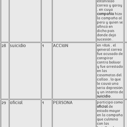
estanislao
correa y garay
, en cuya
compañía
hizo
la campaña al
perú y quien se
afincó en
dicho país
donde dejó
sucesión .
28
suicidio
1
ACCIóN
en 1826 , el
general correa
fue acusado de
conspirar
contra bolívar
y fue arrestado
en las
casamatas del
callao , lo que
le causó una
seria depresión
y un intento de
suicidio
.
29
oficial
1
PERSONA
participó como
oficial
de
estado mayor
en la campaña
que culminó
con las