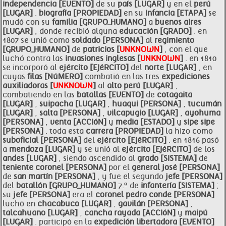
independencia [EVENTO]
de su
país [LUGAR]
y en el
perú
[LUGAR]
.
biografía [PROPIEDAD]
en su
infancia [ETAPA]
se
mudó con su
familia [GRUPO_HUMANO]
a
buenos aires
[LUGAR]
, donde recibió alguna
educación [GRADO]
. en
1807 se unió como
soldado [PERSONA]
al
regimiento
[GRUPO_HUMANO]
de
patricios [
UNKNOWN
]
, con el que
luchó contra las
invasiones inglesas [
UNKNOWN
]
. en 1810
se incorporó al
ejército [EJéRCITO]
del
norte [LUGAR]
, en
cuyas
filas [NúMERO]
combatió en las tres
expediciones
auxiliadoras [
UNKNOWN
]
al
alto
perú [LUGAR]
,
combatiendo en las
batallas [EVENTO]
de
cotagaita
[LUGAR]
,
suipacha [LUGAR]
,
huaqui [PERSONA]
,
tucumán
[LUGAR]
,
salta [PERSONA]
,
vilcapugio [LUGAR]
,
ayohuma
[PERSONA]
,
venta [ACCIóN]
y
media [ESTADO]
y
sipe sipe
[PERSONA]
. toda esta
carrera [PROPIEDAD]
la hizo como
suboficial [PERSONA]
del
ejército [EJéRCITO]
. en 1816 pasó
a
mendoza [LUGAR]
y se unió al
ejército [EJéRCITO]
de los
andes [LUGAR]
, siendo ascendido al
grado [SISTEMA]
de
teniente
coronel [PERSONA]
por el
general josé [PERSONA]
de
san martín [PERSONA]
, y fue el segundo
jefe [PERSONA]
del
batallón [GRUPO_HUMANO]
7.º de
infantería [SISTEMA]
;
su
jefe [PERSONA]
era el
coronel pedro conde [PERSONA]
.
luchó en
chacabuco [LUGAR]
,
gavilán [PERSONA]
,
talcahuano [LUGAR]
,
cancha rayada [ACCIóN]
y
maipú
[LUGAR]
. participó en la
expedición libertadora [EVENTO]