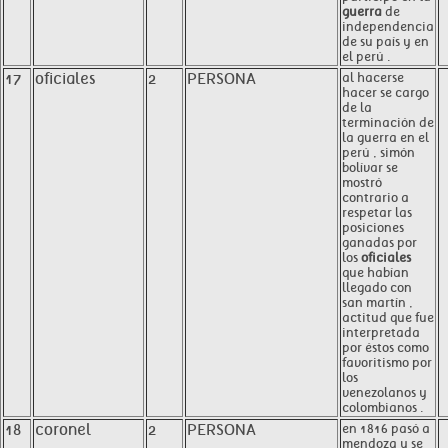
guerra
de
independencia
de su país y en
el perú .
17
oficiales
2
PERSONA
al hacerse
hacer se cargo
de la
terminación de
la guerra en el
perú , simón
bolívar se
mostró
contrario a
respetar las
posiciones
ganadas por
los
oficiales
que habían
llegado con
san martín ,
actitud que fue
interpretada
por éstos como
favoritismo por
los
venezolanos y
colombianos .
18
coronel
2
PERSONA
en 1816 pasó a
mendoza y se