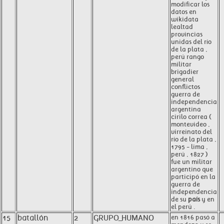
modificar los
datos en
wikidata
lealtad
provincias
unidas del río
de la plata ,
perú rango
militar
brigadier
general
conflictos
guerra de
independencia
argentina
cirilo correa (
montevideo ,
virreinato del
río de la plata ,
1795 - lima ,
perú , 1827 )
fue un militar
argentino que
participó en la
guerra de
independencia
de su
país
y en
el perú .
15
batallón
2
GRUPO_HUMANO
en 1816 pasó a