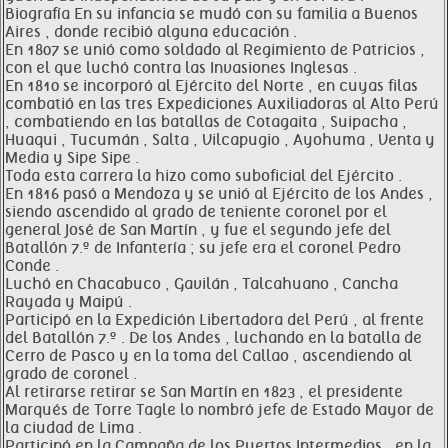
Biografía En su infancia se mudó con su familia a Buenos
Aires , donde recibió alguna educación .
En 1807 se unió como soldado al Regimiento de Patricios ,
con el que luchó contra las Invasiones Inglesas .
En 1810 se incorporó al Ejército del Norte , en cuyas filas
combatió en las tres Expediciones Auxiliadoras al Alto Perú
, combatiendo en las batallas de Cotagaita , Suipacha ,
Huaqui , Tucumán , Salta , Vilcapugio , Ayohuma , Venta y
Media y Sipe Sipe .
Toda esta carrera la hizo como suboficial del Ejército .
En 1816 pasó a Mendoza y se unió al Ejército de los Andes ,
siendo ascendido al grado de teniente coronel por el
general José de San Martín , y fue el segundo jefe del
Batallón 7.º de Infantería ; su jefe era el coronel Pedro
Conde .
Luchó en Chacabuco , Gavilán , Talcahuano , Cancha
Rayada y Maipú .
Participó en la Expedición Libertadora del Perú , al frente
del Batallón 7.º . De los Andes , luchando en la batalla de
Cerro de Pasco y en la toma del Callao , ascendiendo al
grado de coronel .
Al retirarse retirar se San Martín en 1823 , el presidente
Marqués de Torre Tagle lo nombró jefe de Estado Mayor de
la ciudad de Lima .
Participó en la Campaña de los Puertos Intermedios , en la