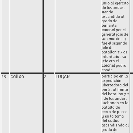
unió al ejército
de los andes ,
siendo
ascendido al
grado de
teniente
coronel
por el
general josé de
san martín , y
fue el segundo
jefe del
batallón 7.º de
infantería ; su
jefe era el
coronel
pedro
conde .
19
callao
2
LUGAR
participó en la
expedición
libertadora del
perú , al frente
del batallón 7.º
. de los andes ,
luchando en la
batalla de
cerro de pasco
y en la toma
del
callao
,
ascendiendo al
grado de