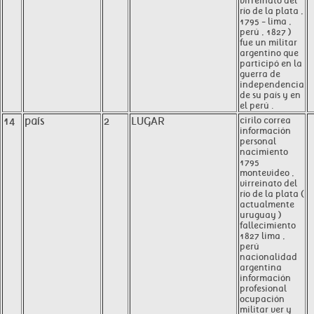
virreinato del
río de la plata ,
1795 - lima ,
perú , 1827 )
fue un militar
argentino que
participó en la
guerra de
independencia
de su país y en
el perú .
14
país
2
LUGAR
cirilo correa
información
personal
nacimiento
1795
montevideo ,
virreinato del
río de la plata (
actualmente
uruguay )
fallecimiento
1827 lima ,
perú
nacionalidad
argentina
información
profesional
ocupación
militar ver y