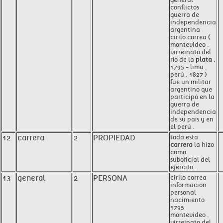
conflictos
guerra de
independencia
argentina
cirilo correa (
montevideo ,
virreinato del
río de la
plata
,
1795 - lima ,
perú , 1827 )
fue un militar
argentino que
participó en la
guerra de
independencia
de su país y en
el perú .
12
carrera
2
PROPIEDAD
toda esta
carrera
la hizo
como
suboficial del
ejército .
13
general
2
PERSONA
cirilo correa
información
personal
nacimiento
1795
montevideo ,
virreinato del