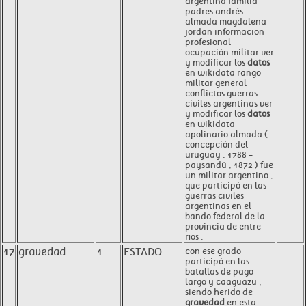
argentina familia
padres andrés
almada magdalena
jordán información
profesional
ocupación militar ver
y modificar los
datos
en wikidata rango
militar general
conflictos guerras
civiles argentinas ver
y modificar los
datos
en wikidata
apolinario almada (
concepción del
uruguay , 1788 -
paysandú , 1872 ) fue
un militar argentino ,
que participó en las
guerras civiles
argentinas en el
bando federal de la
provincia de entre
ríos .
17
gravedad
1
ESTADO
con ese grado
participó en las
batallas de pago
largo y caaguazú ,
siendo herido de
gravedad
en esta