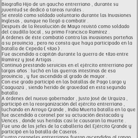
Biografía Hijo de un gaucho entrerriano , durante su
juventud se dedicó a tareas rurales .
Se enroló como soldado voluntario durante las Invasiones
Inglesas , aunque no llegó a combatir .
Después de la Revolución de Mayo revistó como soldado
del caudillo local , su primo Francisco Ramírez .
A órdenes de éste combatió contra las invasiones porteñas
a su provincia , pero no consta que haya participado en la
batalla de Cepeda ( 1820 ) .
Fue ascendido a capitán durante la guerra de 1820 entre
Ramírez y José Artigas .
Continuó prestando servicios en el ejército entrerriano por
largos años : luchó en las guerras intestinas de esa
provincia , y fue ascendido al grado de mayor .
Con ese grado participó en las batallas de Pago Largo y
Caaguazú , siendo herido de gravedad en esta segunda
batalla .
A órdenes del nuevo gobernador , Justo José de Urquiza ,
participó en la reorganización del ejército entrerriano ,
luchando en Arroyo Grande , India Muerta batalla en la que
fue ascendido a coronel por su actuación destacada y
Vences , donde sus heridas casi le causaron la muerte .
Fue uno de los jefes de la caballería del Ejército Grande y
participó en la batalla de Caseros .
Cuatro coroneles entrerrianos fueron ascendidos al rango