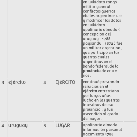
en wikidata rango
militar general
conflictos guerras
civiles argentinas ver
y modificar los datos
en wikidata
apolinario almada (
concepción del
uruguay , 1788 -
paysandú , 1872 ) fue
un militar argentino ,
que participó en las
guerras civiles
argentinas en el
bando federal de la
provincia
de entre
ríos .
3
ejército
4
EJéRCITO
continuó prestando
servicios en el
ejército
entrerriano
por largos años :
luchó en las guerras
intestinas de esa
provincia , y fue
ascendido al grado
de mayor .
4
uruguay
3
LUGAR
apolinario almada
información personal
nacimiento 1788