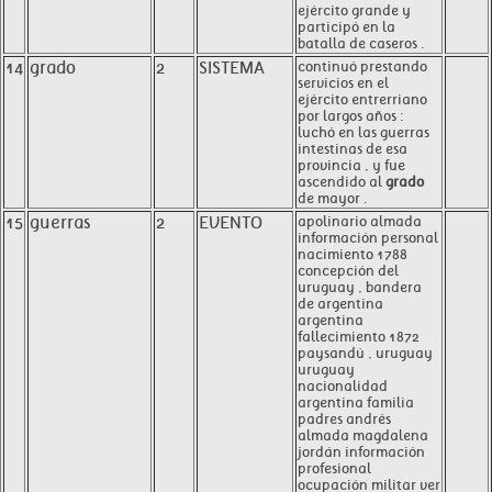
ejército grande y
participó en la
batalla de caseros .
14
grado
2
SISTEMA
continuó prestando
servicios en el
ejército entrerriano
por largos años :
luchó en las guerras
intestinas de esa
provincia , y fue
ascendido al
grado
de mayor .
15
guerras
2
EVENTO
apolinario almada
información personal
nacimiento 1788
concepción del
uruguay , bandera
de argentina
argentina
fallecimiento 1872
paysandú , uruguay
uruguay
nacionalidad
argentina familia
padres andrés
almada magdalena
jordán información
profesional
ocupación militar ver