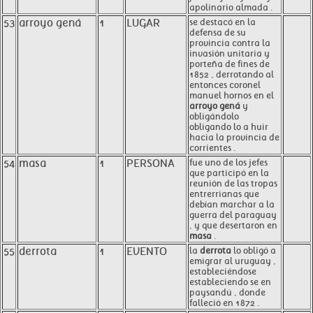
apolinario almada .
53
arroyo gená
1
LUGAR
se destacó en la
defensa de su
provincia contra la
invasión unitaria y
porteña de fines de
1852 , derrotando al
entonces coronel
manuel hornos en el
arroyo gená
y
obligándolo
obligando lo a huir
hacia la provincia de
corrientes .
54
masa
1
PERSONA
fue uno de los jefes
que participó en la
reunión de las tropas
entrerrianas que
debían marchar a la
guerra del paraguay
, y que desertaron en
masa
.
55
derrota
1
EVENTO
la
derrota
lo obligó a
emigrar al uruguay ,
estableciéndose
estableciendo se en
paysandú , donde
falleció en 1872 .