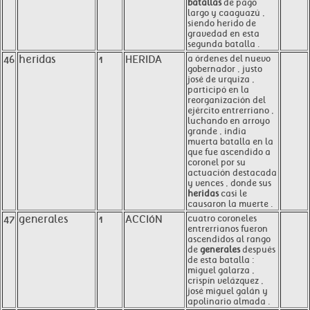
batallas
de pago
largo y caaguazú ,
siendo herido de
gravedad en esta
segunda batalla .
46
heridas
1
HERIDA
a órdenes del nuevo
gobernador , justo
josé de urquiza ,
participó en la
reorganización del
ejército entrerriano ,
luchando en arroyo
grande , india
muerta batalla en la
que fue ascendido a
coronel por su
actuación destacada
y vences , donde sus
heridas
casi le
causaron la muerte .
47
generales
1
ACCIóN
cuatro coroneles
entrerrianos fueron
ascendidos al rango
de
generales
después
de esta batalla :
miguel galarza ,
crispín velázquez ,
josé miguel galán y
apolinario almada .