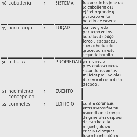
48
caballería
1
SISTEMA
fue uno de los jefes de
la
caballería
del
ejército grande y
participó en la
batalla de caseros .
49
pago largo
1
LUGAR
con ese grado
participó en las
batallas de
pago
largo
y caaguazú ,
siendo herido de
gravedad en esta
segunda batalla .
50
milicias
1
PROPIEDAD
permaneció
prestando servicios
secundarios en las
milicias
provinciales
durante el resto de la
década .
51
nacimiento
1
EVENTO
concepción
52
coroneles
1
EDIFICIO
cuatro
coroneles
entrerrianos fueron
ascendidos al rango
de generales después
de esta batalla :
miguel galarza ,
crispín velázquez ,
josé miguel galán y