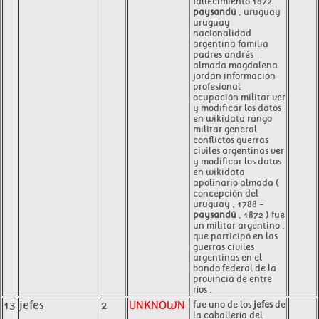
fallecimiento 1872
paysandú
, uruguay
uruguay
nacionalidad
argentina familia
padres andrés
almada magdalena
jordán información
profesional
ocupación militar ver
y modificar los datos
en wikidata rango
militar general
conflictos guerras
civiles argentinas ver
y modificar los datos
en wikidata
apolinario almada (
concepción del
uruguay , 1788 -
paysandú
, 1872 ) fue
un militar argentino ,
que participó en las
guerras civiles
argentinas en el
bando federal de la
provincia de entre
ríos .
13
jefes
2
UNKNOWN
fue uno de los
jefes
de
la caballería del