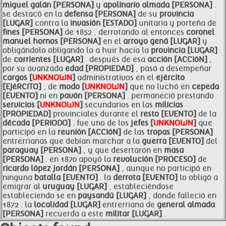
miguel galán [PERSONA]
y
apolinario almada [PERSONA]
.
se destacó en la
defensa [PERSONA]
de su
provincia
[LUGAR]
contra la
invasión [ESTADO]
unitaria y porteña de
fines [PERSONA]
de 1852 , derrotando al entonces
coronel
manuel hornos [PERSONA]
en el
arroyo gená [LUGAR]
y
obligándolo obligando lo a huir hacia la
provincia [LUGAR]
de
corrientes [LUGAR]
. después de esa
acción [ACCIóN]
,
por su avanzada
edad [PROPIEDAD]
, pasó a desempeñar
cargos [
UNKNOWN
]
administrativos en el
ejército
[EJéRCITO]
, de
modo [
UNKNOWN
]
que no luchó en
cepeda
[EVENTO]
ni en
pavón [PERSONA]
. permaneció prestando
servicios [
UNKNOWN
]
secundarios en las
milicias
[PROPIEDAD]
provinciales durante el
resto [EVENTO]
de la
década [PERIODO]
. fue uno de los
jefes [
UNKNOWN
]
que
participó en la
reunión [ACCIóN]
de las
tropas [PERSONA]
entrerrianas que debían marchar a la
guerra [EVENTO]
del
paraguay [PERSONA]
, y que desertaron en
masa
[PERSONA]
. en 1870 apoyó la
revolución [PROCESO]
de
ricardo lópez jordán [PERSONA]
, aunque no participó en
ninguna
batalla [EVENTO]
. la
derrota [EVENTO]
lo obligó a
emigrar al
uruguay [LUGAR]
, estableciéndose
estableciendo se en
paysandú [LUGAR]
, donde falleció en
1872 . la
localidad [LUGAR]
entrerriana de
general almada
[PERSONA]
recuerda a este
militar [LUGAR]
.