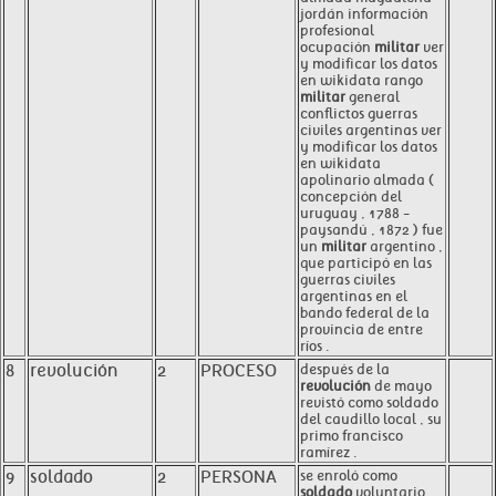
jordán información
profesional
ocupación
militar
ver
y modificar los datos
en wikidata rango
militar
general
conflictos guerras
civiles argentinas ver
y modificar los datos
en wikidata
apolinario almada (
concepción del
uruguay , 1788 -
paysandú , 1872 ) fue
un
militar
argentino ,
que participó en las
guerras civiles
argentinas en el
bando federal de la
provincia de entre
ríos .
8
revolución
2
PROCESO
después de la
revolución
de mayo
revistó como soldado
del caudillo local , su
primo francisco
ramírez .
9
soldado
2
PERSONA
se enroló como
soldado
voluntario