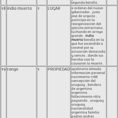
segunda batalla .
18
india muerta
1
LUGAR
a órdenes del nuevo
gobernador , justo
josé de urquiza ,
participó en la
reorganización del
ejército entrerriano ,
luchando en arroyo
grande ,
india
muerta
batalla en la
que fue ascendido a
coronel por su
actuación destacada
y vences , donde sus
heridas casi le
causaron la muerte .
19
rango
1
PROPIEDAD
apolinario almada
información personal
nacimiento 1788
concepción del
uruguay , bandera
de argentina
argentina
fallecimiento 1872
paysandú , uruguay
uruguay
nacionalidad
argentina familia
padres andrés