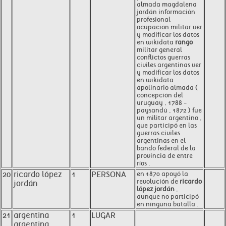
almada magdalena
jordán información
profesional
ocupación militar ver
y modificar los datos
en wikidata
rango
militar general
conflictos guerras
civiles argentinas ver
y modificar los datos
en wikidata
apolinario almada (
concepción del
uruguay , 1788 -
paysandú , 1872 ) fue
un militar argentino ,
que participó en las
guerras civiles
argentinas en el
bando federal de la
provincia de entre
ríos .
20
ricardo lópez
1
PERSONA
en 1870 apoyó la
revolución de
ricardo
jordán
lópez jordán
,
aunque no participó
en ninguna batalla .
21
argentina
1
LUGAR
argentina