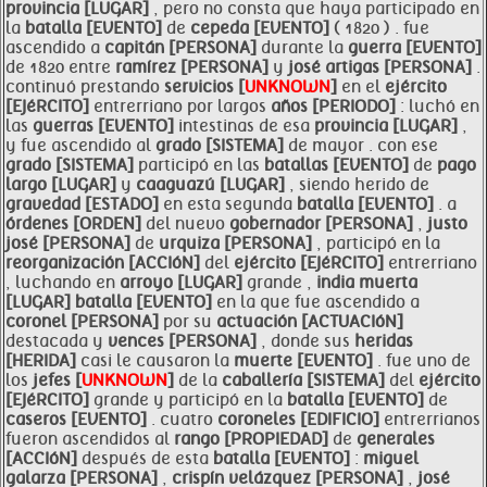
provincia [LUGAR]
, pero no consta que haya participado en
la
batalla [EVENTO]
de
cepeda [EVENTO]
( 1820 ) . fue
ascendido a
capitán [PERSONA]
durante la
guerra [EVENTO]
de 1820 entre
ramírez [PERSONA]
y
josé artigas [PERSONA]
.
continuó prestando
servicios [
UNKNOWN
]
en el
ejército
[EJéRCITO]
entrerriano por largos
años [PERIODO]
: luchó en
las
guerras [EVENTO]
intestinas de esa
provincia [LUGAR]
,
y fue ascendido al
grado [SISTEMA]
de mayor . con ese
grado [SISTEMA]
participó en las
batallas [EVENTO]
de
pago
largo [LUGAR]
y
caaguazú [LUGAR]
, siendo herido de
gravedad [ESTADO]
en esta segunda
batalla [EVENTO]
. a
órdenes [ORDEN]
del nuevo
gobernador [PERSONA]
,
justo
josé [PERSONA]
de
urquiza [PERSONA]
, participó en la
reorganización [ACCIóN]
del
ejército [EJéRCITO]
entrerriano
, luchando en
arroyo [LUGAR]
grande ,
india muerta
[LUGAR]
batalla [EVENTO]
en la que fue ascendido a
coronel [PERSONA]
por su
actuación [ACTUACIóN]
destacada y
vences [PERSONA]
, donde sus
heridas
[HERIDA]
casi le causaron la
muerte [EVENTO]
. fue uno de
los
jefes [
UNKNOWN
]
de la
caballería [SISTEMA]
del
ejército
[EJéRCITO]
grande y participó en la
batalla [EVENTO]
de
caseros [EVENTO]
. cuatro
coroneles [EDIFICIO]
entrerrianos
fueron ascendidos al
rango [PROPIEDAD]
de
generales
[ACCIóN]
después de esta
batalla [EVENTO]
:
miguel
galarza [PERSONA]
,
crispín velázquez [PERSONA]
,
josé