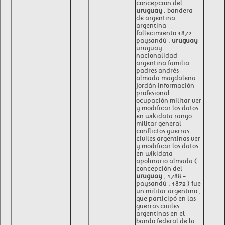
concepción del
uruguay
, bandera
de argentina
argentina
fallecimiento 1872
paysandú ,
uruguay
uruguay
nacionalidad
argentina familia
padres andrés
almada magdalena
jordán información
profesional
ocupación militar ver
y modificar los datos
en wikidata rango
militar general
conflictos guerras
civiles argentinas ver
y modificar los datos
en wikidata
apolinario almada (
concepción del
uruguay
, 1788 -
paysandú , 1872 ) fue
un militar argentino ,
que participó en las
guerras civiles
argentinas en el
bando federal de la