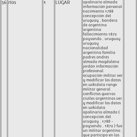
56
ríos
1
LUGAR
apolinario almada
información personal
nacimiento 1788
concepción del
uruguay , bandera
de argentina
argentina
fallecimiento 1872
paysandú , uruguay
uruguay
nacionalidad
argentina familia
padres andrés
almada magdalena
jordán información
profesional
ocupación militar ver
y modificar los datos
en wikidata rango
militar general
conflictos guerras
civiles argentinas ver
y modificar los datos
en wikidata
apolinario almada (
concepción del
uruguay , 1788 -
paysandú , 1872 ) fue
un militar argentino ,
que participó en las