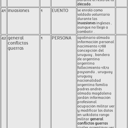
década
.
41
invasiones
1
EVENTO
se enroló como
soldado voluntario
durante las
invasiones
inglesas ,
aunque no llegó a
combatir .
42
general
1
PERSONA
apolinario almada
información personal
conflictos
nacimiento 1788
guerras
concepción del
uruguay , bandera
de argentina
argentina
fallecimiento 1872
paysandú , uruguay
uruguay
nacionalidad
argentina familia
padres andrés
almada magdalena
jordán información
profesional
ocupación militar ver
y modificar los datos
en wikidata rango
militar
general
conflictos guerras
civiles argentinas ver