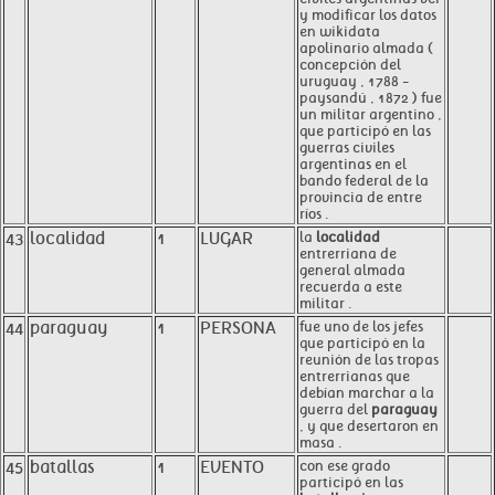
y modificar los datos
en wikidata
apolinario almada (
concepción del
uruguay , 1788 -
paysandú , 1872 ) fue
un militar argentino ,
que participó en las
guerras civiles
argentinas en el
bando federal de la
provincia de entre
ríos .
43
localidad
1
LUGAR
la
localidad
entrerriana de
general almada
recuerda a este
militar .
44
paraguay
1
PERSONA
fue uno de los jefes
que participó en la
reunión de las tropas
entrerrianas que
debían marchar a la
guerra del
paraguay
, y que desertaron en
masa .
45
batallas
1
EVENTO
con ese grado
participó en las