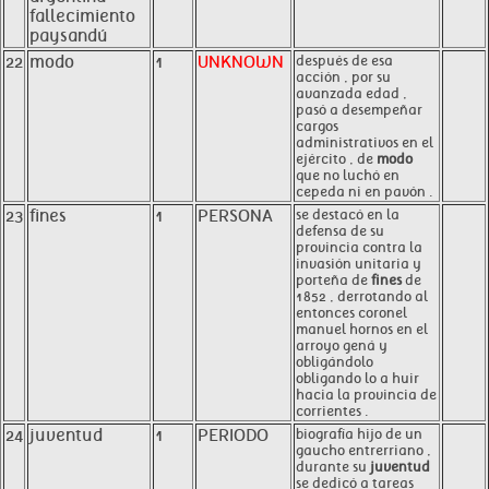
fallecimiento
paysandú
22
modo
1
UNKNOWN
después de esa
acción , por su
avanzada edad ,
pasó a desempeñar
cargos
administrativos en el
ejército , de
modo
que no luchó en
cepeda ni en pavón .
23
fines
1
PERSONA
se destacó en la
defensa de su
provincia contra la
invasión unitaria y
porteña de
fines
de
1852 , derrotando al
entonces coronel
manuel hornos en el
arroyo gená y
obligándolo
obligando lo a huir
hacia la provincia de
corrientes .
24
juventud
1
PERIODO
biografía hijo de un
gaucho entrerriano ,
durante su
juventud
se dedicó a tareas