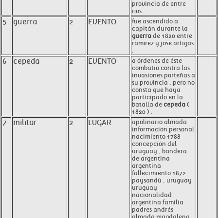
provincia de entre
ríos .
5
guerra
2
EVENTO
fue ascendido a
capitán durante la
guerra
de 1820 entre
ramírez y josé artigas
.
6
cepeda
2
EVENTO
a órdenes de éste
combatió contra las
invasiones porteñas a
su provincia , pero no
consta que haya
participado en la
batalla de
cepeda
(
1820 ) .
7
militar
2
LUGAR
apolinario almada
información personal
nacimiento 1788
concepción del
uruguay , bandera
de argentina
argentina
fallecimiento 1872
paysandú , uruguay
uruguay
nacionalidad
argentina familia
padres andrés
almada magdalena