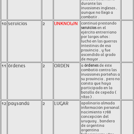
durante las
invasiones inglesas ,
aunque no llegó a
combatir .
10
servicios
2
UNKNOWN
continuó prestando
servicios
en el
ejército entrerriano
por largos años :
luchó en las guerras
intestinas de esa
provincia , y fue
ascendido al grado
de mayor .
11
órdenes
2
ORDEN
a
órdenes
de éste
combatió contra las
invasiones porteñas a
su provincia , pero no
consta que haya
participado en la
batalla de cepeda (
1820 ) .
12
paysandú
2
LUGAR
apolinario almada
información personal
nacimiento 1788
concepción del
uruguay , bandera
de argentina
argentina