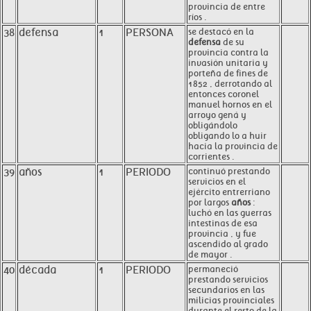
provincia de entre
ríos .
38
defensa
1
PERSONA
se destacó en la
defensa
de su
provincia contra la
invasión unitaria y
porteña de fines de
1852 , derrotando al
entonces coronel
manuel hornos en el
arroyo gená y
obligándolo
obligando lo a huir
hacia la provincia de
corrientes .
39
años
1
PERIODO
continuó prestando
servicios en el
ejército entrerriano
por largos
años
:
luchó en las guerras
intestinas de esa
provincia , y fue
ascendido al grado
de mayor .
40
década
1
PERIODO
permaneció
prestando servicios
secundarios en las
milicias provinciales
durante el resto de la