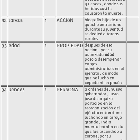
y vences , donde sus
heridas casi le
causaron la muerte .
32
tareas
1
ACCIóN
biografía hijo de un
gaucho entrerriano ,
durante su juventud
se dedicó a
tareas
rurales .
33
edad
1
PROPIEDAD
después de esa
acción , por su
avanzada
edad
,
pasó a desempeñar
cargos
administrativos en el
ejército , de modo
que no luchó en
cepeda ni en pavón .
34
vences
1
PERSONA
a órdenes del nuevo
gobernador , justo
josé de urquiza ,
participó en la
reorganización del
ejército entrerriano ,
luchando en arroyo
grande , india
muerta batalla en la
que fue ascendido a
coronel por su