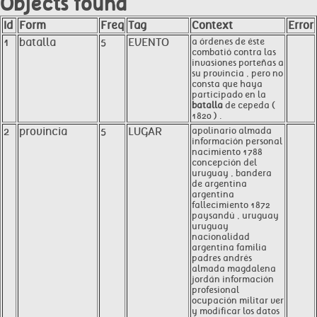
Objects found
Id
Form
Freq
Tag
Context
Error
1
batalla
5
EVENTO
a órdenes de éste
combatió contra las
invasiones porteñas a
su provincia , pero no
consta que haya
participado en la
batalla
de cepeda (
1820 ) .
2
provincia
5
LUGAR
apolinario almada
información personal
nacimiento 1788
concepción del
uruguay , bandera
de argentina
argentina
fallecimiento 1872
paysandú , uruguay
uruguay
nacionalidad
argentina familia
padres andrés
almada magdalena
jordán información
profesional
ocupación militar ver
y modificar los datos