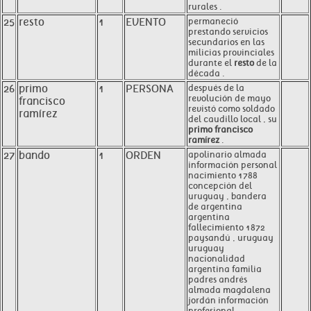
rurales .
25
resto
1
EVENTO
permaneció
prestando servicios
secundarios en las
milicias provinciales
durante el
resto
de la
década .
26
primo
1
PERSONA
después de la
revolución de mayo
francisco
revistó como soldado
ramírez
del caudillo local , su
primo francisco
ramírez
.
27
bando
1
ORDEN
apolinario almada
información personal
nacimiento 1788
concepción del
uruguay , bandera
de argentina
argentina
fallecimiento 1872
paysandú , uruguay
uruguay
nacionalidad
argentina familia
padres andrés
almada magdalena
jordán información
profesional