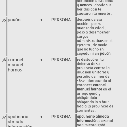
actuación destacada
y
vences
, donde sus
heridas casi le
causaron la muerte .
35
pavón
1
PERSONA
después de esa
acción , por su
avanzada edad ,
pasó a desempeñar
cargos
administrativos en el
ejército , de modo
que no luchó en
cepeda ni en
pavón
.
36
coronel
1
PERSONA
se destacó en la
defensa de su
manuel
provincia contra la
hornos
invasión unitaria y
porteña de fines de
1852 , derrotando al
entonces
coronel
manuel hornos
en el
arroyo gená y
obligándolo
obligando lo a huir
hacia la provincia de
corrientes .
37
apolinario
1
PERSONA
apolinario almada
información
personal
almada
nacimiento 1788