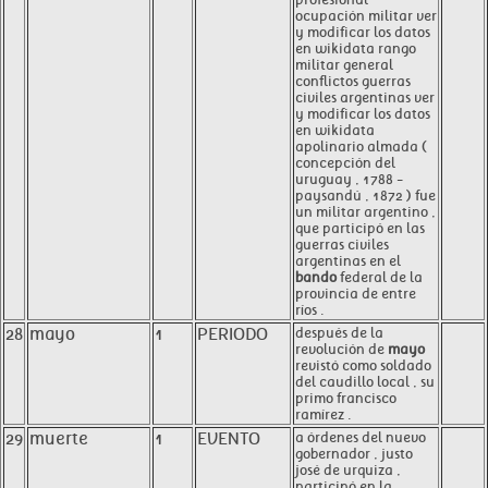
ocupación militar ver
y modificar los datos
en wikidata rango
militar general
conflictos guerras
civiles argentinas ver
y modificar los datos
en wikidata
apolinario almada (
concepción del
uruguay , 1788 -
paysandú , 1872 ) fue
un militar argentino ,
que participó en las
guerras civiles
argentinas en el
bando
federal de la
provincia de entre
ríos .
28
mayo
1
PERIODO
después de la
revolución de
mayo
revistó como soldado
del caudillo local , su
primo francisco
ramírez .
29
muerte
1
EVENTO
a órdenes del nuevo
gobernador , justo
josé de urquiza ,
participó en la