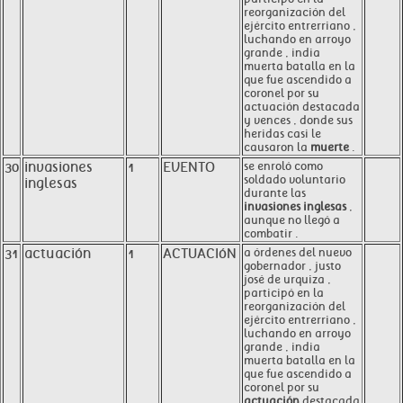
reorganización del
ejército entrerriano ,
luchando en arroyo
grande , india
muerta batalla en la
que fue ascendido a
coronel por su
actuación destacada
y vences , donde sus
heridas casi le
causaron la
muerte
.
30
invasiones
1
EVENTO
se enroló como
soldado voluntario
inglesas
durante las
invasiones inglesas
,
aunque no llegó a
combatir .
31
actuación
1
ACTUACIóN
a órdenes del nuevo
gobernador , justo
josé de urquiza ,
participó en la
reorganización del
ejército entrerriano ,
luchando en arroyo
grande , india
muerta batalla en la
que fue ascendido a
coronel por su
actuación
destacada