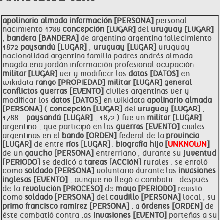
apolinario almada información [PERSONA]
personal
nacimiento 1788
concepción [LUGAR]
del
uruguay [LUGAR]
,
bandera [BANDERA]
de argentina argentina fallecimiento
1872
paysandú [LUGAR]
,
uruguay [LUGAR]
uruguay
nacionalidad argentina familia padres andrés almada
magdalena jordán información profesional ocupación
militar [LUGAR]
ver y modificar los
datos [DATOS]
en
wikidata
rango [PROPIEDAD]
militar [LUGAR]
general
conflictos
guerras [EVENTO]
civiles argentinas ver y
modificar los
datos [DATOS]
en wikidata
apolinario almada
[PERSONA]
(
concepción [LUGAR]
del
uruguay [LUGAR]
,
1788 -
paysandú [LUGAR]
, 1872 ) fue un
militar [LUGAR]
argentino , que participó en las
guerras [EVENTO]
civiles
argentinas en el
bando [ORDEN]
federal de la
provincia
[LUGAR]
de entre
ríos [LUGAR]
.
biografía hijo [
UNKNOWN
]
de un
gaucho [PERSONA]
entrerriano , durante su
juventud
[PERIODO]
se dedicó a
tareas [ACCIóN]
rurales . se enroló
como
soldado [PERSONA]
voluntario durante las
invasiones
inglesas [EVENTO]
, aunque no llegó a combatir . después
de la
revolución [PROCESO]
de
mayo [PERIODO]
revistó
como
soldado [PERSONA]
del
caudillo [PERSONA]
local , su
primo francisco
ramírez [PERSONA]
. a
órdenes [ORDEN]
de
éste combatió contra las
invasiones [EVENTO]
porteñas a su