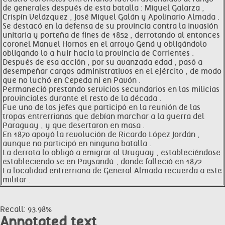
de generales después de esta batalla : Miguel Galarza ,
Crispín Velázquez , José Miguel Galán y Apolinario Almada .
Se destacó en la defensa de su provincia contra la invasión
unitaria y porteña de fines de 1852 , derrotando al entonces
coronel Manuel Hornos en el arroyo Gená y obligándolo
obligando lo a huir hacia la provincia de Corrientes .
Después de esa acción , por su avanzada edad , pasó a
desempeñar cargos administrativos en el ejército , de modo
que no luchó en Cepeda ni en Pavón .
Permaneció prestando servicios secundarios en las milicias
provinciales durante el resto de la década .
Fue uno de los jefes que participó en la reunión de las
tropas entrerrianas que debían marchar a la guerra del
Paraguay , y que desertaron en masa .
En 1870 apoyó la revolución de Ricardo López Jordán ,
aunque no participó en ninguna batalla .
La derrota lo obligó a emigrar al Uruguay , estableciéndose
estableciendo se en Paysandú , donde falleció en 1872 .
La localidad entrerriana de General Almada recuerda a este
militar .
Recall: 93.98%
Annotated text