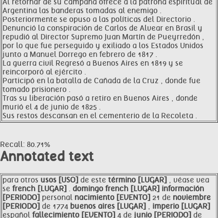
Al retornar de su campaña ofrece a la patrona espiritual de
Argentina las banderas tomadas al enemigo .
Posteriormente se opuso a las políticas del Directorio .
Denunció la conspiración de Carlos de Alvear en Brasil y
repudió al Director Supremo Juan Martín de Pueyrredón ,
por lo que fue perseguido y exiliado a los Estados Unidos
junto a Manuel Dorrego en febrero de 1817 .
La guerra civil Regresó a Buenos Aires en 1819 y se
reincorporó al ejército .
Participó en la batalla de Cañada de la Cruz , donde fue
tomado prisionero .
Tras su liberación pasó a retiro en Buenos Aires , donde
murió el 4 de junio de 1825 .
Sus restos descansan en el cementerio de la Recoleta .
Recall: 80.71%
Annotated text
para otros
usos [USO]
de este
término [LUGAR]
, véase vea
se
french [LUGAR]
.
domingo
french [LUGAR]
información
[PERIODO]
personal
nacimiento [EVENTO]
21 de
noviembre
[PERIODO]
de 1774
buenos aires [LUGAR]
,
imperio [LUGAR]
español
fallecimiento [EVENTO]
4 de
junio [PERIODO]
de