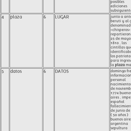
posibles
ediciones
subsiguiente
4
plaza
6
LUGAR
junto a ant
beruti y al
denominad
«chisperos»
repartieron 
25 de mayo
1810 , las
cintillas qu
identificab
los patriota
para ingres
la
plaza
may
5
datos
6
DATOS
domingo fr
informació
personal
nacimiento
de noviemb
1774 bueno
aires , impe
español
fallecimien
de junio de
( 50 años )
buenos aires
argentina
sepultura