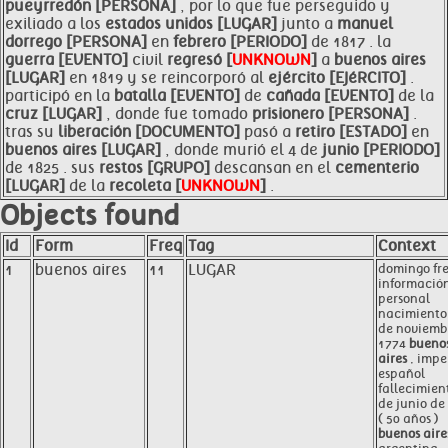
pueyrredón [PERSONA]
, por lo que fue perseguido y
exiliado a los
estados unidos [LUGAR]
junto a
manuel
dorrego [PERSONA]
en
febrero [PERIODO]
de 1817 . la
guerra [EVENTO]
civil
regresó [
UNKNOWN
]
a
buenos aires
[LUGAR]
en 1819 y se reincorporó al
ejército [EJéRCITO]
.
participó en la
batalla [EVENTO]
de
cañada [EVENTO]
de la
cruz [LUGAR]
, donde fue tomado
prisionero [PERSONA]
.
tras su
liberación [DOCUMENTO]
pasó a
retiro [ESTADO]
en
buenos aires [LUGAR]
, donde murió el 4 de
junio [PERIODO]
de 1825 . sus
restos [GRUPO]
descansan en el
cementerio
[LUGAR]
de la
recoleta [
UNKNOWN
]
.
Objects found
Id
Form
Freq
Tag
Context
1
buenos aires
11
LUGAR
domingo fr
informació
personal
nacimiento
de noviemb
1774
bueno
aires
, impe
español
fallecimien
de junio de
( 50 años )
buenos aire