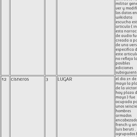
militar gen
ver y modif
los datos en
wikidata
escucha es
artículo ( in
esta narrac
de audio fu
creada a pa
de una vers
específica 
este artícul
no refleja l
posibles
ediciones
subsiguiente
12
cisneros
3
LUGAR
el día 21 de
mayo la pl
de la victor
hoy plaza 
mayo ) fue
ocupada po
unos seisci
hombres
armados
encabezado
french y an
luis beruti ,
agrupados 