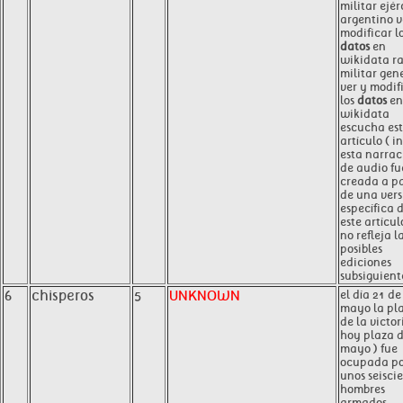
militar ejér
argentino v
modificar l
datos
en
wikidata r
militar gen
ver y modif
los
datos
en
wikidata
escucha es
artículo ( in
esta narrac
de audio fu
creada a pa
de una vers
específica 
este artícul
no refleja l
posibles
ediciones
subsiguiente
6
chisperos
5
UNKNOWN
el día 21 de
mayo la pl
de la victor
hoy plaza 
mayo ) fue
ocupada po
unos seisci
hombres
armados