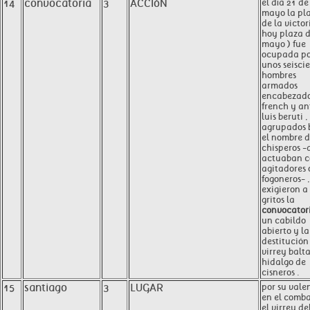
14
convocatoria
3
ACCIóN
el día 21 de
mayo la pl
de la victor
hoy plaza 
mayo ) fue
ocupada po
unos seisci
hombres
armados
encabezado
french y an
luis beruti ,
agrupados 
el nombre 
chisperos -
actuaban 
agitadores 
fogoneros- ,
exigieron a
gritos la
convocator
un cabildo
abierto y la
destitución
virrey balt
hidalgo de
cisneros .
15
santiago
3
LUGAR
por su vale
en el comba
el virrey del