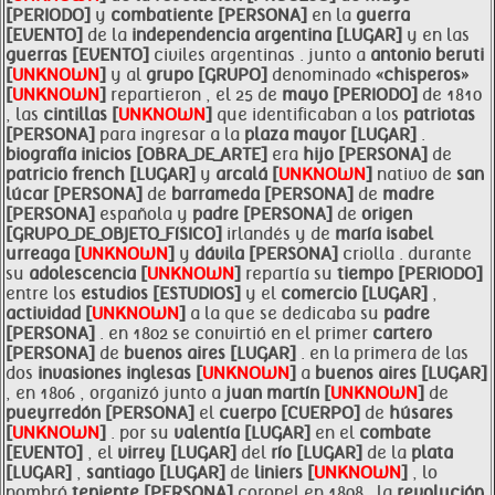
[PERIODO]
y
combatiente [PERSONA]
en la
guerra
[EVENTO]
de la
independencia
argentina [LUGAR]
y en las
guerras [EVENTO]
civiles argentinas . junto a
antonio
beruti
[
UNKNOWN
]
y al
grupo [GRUPO]
denominado
«chisperos»
[
UNKNOWN
]
repartieron , el 25 de
mayo [PERIODO]
de 1810
, las
cintillas [
UNKNOWN
]
que identificaban a los
patriotas
[PERSONA]
para ingresar a la
plaza mayor [LUGAR]
.
biografía inicios [OBRA_DE_ARTE]
era
hijo [PERSONA]
de
patricio
french [LUGAR]
y
arcalá [
UNKNOWN
]
nativo de
san
lúcar [PERSONA]
de
barrameda [PERSONA]
de
madre
[PERSONA]
española y
padre [PERSONA]
de
origen
[GRUPO_DE_OBJETO_FíSICO]
irlandés y de
maría isabel
urreaga [
UNKNOWN
]
y
dávila [PERSONA]
criolla . durante
su
adolescencia [
UNKNOWN
]
repartía su
tiempo [PERIODO]
entre los
estudios [ESTUDIOS]
y el
comercio [LUGAR]
,
actividad [
UNKNOWN
]
a la que se dedicaba su
padre
[PERSONA]
. en 1802 se convirtió en el primer
cartero
[PERSONA]
de
buenos aires [LUGAR]
. en la primera de las
dos
invasiones inglesas [
UNKNOWN
]
a
buenos aires [LUGAR]
, en 1806 , organizó junto a
juan martín [
UNKNOWN
]
de
pueyrredón [PERSONA]
el
cuerpo [CUERPO]
de
húsares
[
UNKNOWN
]
. por su
valentía [LUGAR]
en el
combate
[EVENTO]
, el
virrey [LUGAR]
del
río [LUGAR]
de la
plata
[LUGAR]
,
santiago [LUGAR]
de
liniers [
UNKNOWN
]
, lo
nombró
teniente [PERSONA]
coronel en 1808 . la
revolución