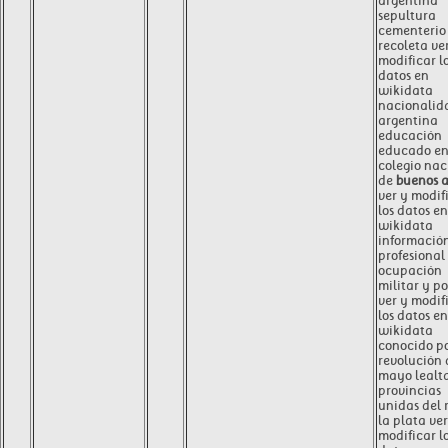
argentina
sepultura
cementerio 
recoleta ve
modificar l
datos en
wikidata
nacionalid
argentina
educación
educado e
colegio nac
de
buenos a
ver y modif
los datos en
wikidata
informació
profesional
ocupación
militar y po
ver y modif
los datos en
wikidata
conocido p
revolución 
mayo lealt
provincias
unidas del r
la plata ver
modificar l