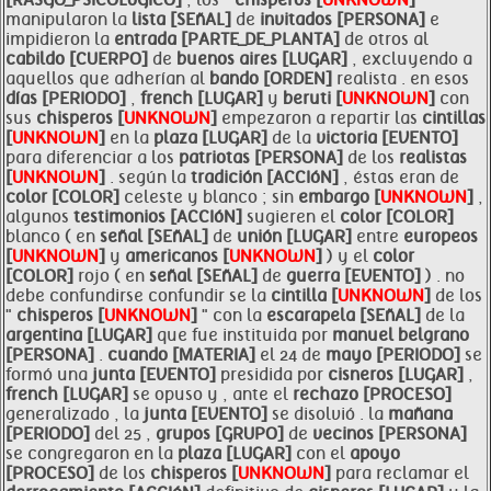
[RASGO_PSICOLóGICO]
, los "
chisperos [
UNKNOWN
]
"
manipularon la
lista [SEñAL]
de
invitados [PERSONA]
e
impidieron la
entrada [PARTE_DE_PLANTA]
de otros al
cabildo [CUERPO]
de
buenos aires [LUGAR]
, excluyendo a
aquellos que adherían al
bando [ORDEN]
realista . en esos
días [PERIODO]
,
french [LUGAR]
y
beruti [
UNKNOWN
]
con
sus
chisperos [
UNKNOWN
]
empezaron a repartir las
cintillas
[
UNKNOWN
]
en la
plaza [LUGAR]
de la
victoria [EVENTO]
para diferenciar a los
patriotas [PERSONA]
de los
realistas
[
UNKNOWN
]
. según la
tradición [ACCIóN]
, éstas eran de
color [COLOR]
celeste y blanco ; sin
embargo [
UNKNOWN
]
,
algunos
testimonios [ACCIóN]
sugieren el
color [COLOR]
blanco ( en
señal [SEñAL]
de
unión [LUGAR]
entre
europeos
[
UNKNOWN
]
y
americanos [
UNKNOWN
]
) y el
color
[COLOR]
rojo ( en
señal [SEñAL]
de
guerra [EVENTO]
) . no
debe confundirse confundir se la
cintilla [
UNKNOWN
]
de los
"
chisperos [
UNKNOWN
]
" con la
escarapela [SEñAL]
de la
argentina [LUGAR]
que fue instituida por
manuel belgrano
[PERSONA]
.
cuando [MATERIA]
el 24 de
mayo [PERIODO]
se
formó una
junta [EVENTO]
presidida por
cisneros [LUGAR]
,
french [LUGAR]
se opuso y , ante el
rechazo [PROCESO]
generalizado , la
junta [EVENTO]
se disolvió . la
mañana
[PERIODO]
del 25 ,
grupos [GRUPO]
de
vecinos [PERSONA]
se congregaron en la
plaza [LUGAR]
con el
apoyo
[PROCESO]
de los
chisperos [
UNKNOWN
]
para reclamar el