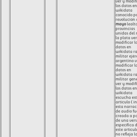
ver y modif
los datos en
wikidata
conocido p
revolución 
mayo
lealt
provincias
unidas del r
la plata ver
modificar l
datos en
wikidata r
militar ejér
argentino v
modificar l
datos en
wikidata r
militar gen
ver y modif
los datos en
wikidata
escucha es
artículo ( in
esta narrac
de audio fu
creada a pa
de una vers
específica 
este artícul
no refleja l