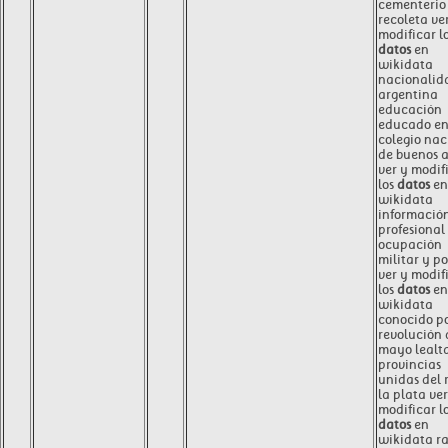
cementerio 
recoleta ve
modificar l
datos
en
wikidata
nacionalid
argentina
educación
educado e
colegio nac
de buenos a
ver y modif
los
datos
en
wikidata
informació
profesional
ocupación
militar y po
ver y modif
los
datos
en
wikidata
conocido p
revolución 
mayo lealt
provincias
unidas del r
la plata ver
modificar l
datos
en
wikidata r