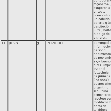
agitadores 
fogoneros- ,
exigieron a
gritos la
convocator
un cabildo
abierto y la
destitución
virrey balt
hidalgo de
cisneros .
11
junio
3
PERIODO
domingo fr
informació
personal
nacimiento
de noviemb
1774 bueno
aires , impe
español
fallecimien
de
junio
de 
( 50 años )
buenos aires
argentina
sepultura
cementerio 
recoleta ve
modificar l
datos en
wikidata