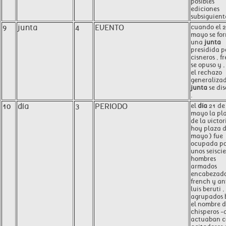
posibles
ediciones
subsiguiente
9
junta
4
EVENTO
cuando el 2
mayo se fo
una
junta
presidida p
cisneros , f
se opuso y ,
el rechazo
generalizad
junta
se dis
.
10
día
3
PERIODO
el
día
21 de
mayo la pl
de la victor
hoy plaza 
mayo ) fue
ocupada po
unos seisci
hombres
armados
encabezado
french y an
luis beruti ,
agrupados 
el nombre 
chisperos -
actuaban 