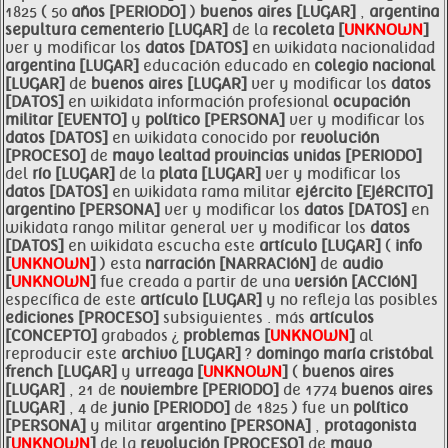
1825 ( 50
años [PERIODO]
)
buenos aires [LUGAR]
,
argentina
sepultura
cementerio [LUGAR]
de la
recoleta [
UNKNOWN
]
ver y modificar los
datos [DATOS]
en wikidata nacionalidad
argentina [LUGAR]
educación educado en
colegio nacional
[LUGAR]
de
buenos aires [LUGAR]
ver y modificar los
datos
[DATOS]
en wikidata información profesional
ocupación
militar [EVENTO]
y
político [PERSONA]
ver y modificar los
datos [DATOS]
en wikidata conocido por
revolución
[PROCESO]
de
mayo lealtad provincias unidas [PERIODO]
del
río [LUGAR]
de la
plata [LUGAR]
ver y modificar los
datos [DATOS]
en wikidata rama militar
ejército [EJéRCITO]
argentino [PERSONA]
ver y modificar los
datos [DATOS]
en
wikidata rango militar general ver y modificar los
datos
[DATOS]
en wikidata escucha este
artículo [LUGAR]
(
info
[
UNKNOWN
]
) esta
narración [NARRACIóN]
de
audio
[
UNKNOWN
]
fue creada a partir de una
versión [ACCIóN]
específica de este
artículo [LUGAR]
y no refleja las posibles
ediciones [PROCESO]
subsiguientes . más
artículos
[CONCEPTO]
grabados ¿
problemas [
UNKNOWN
]
al
reproducir este
archivo [LUGAR]
?
domingo maría cristóbal
french [LUGAR]
y
urreaga [
UNKNOWN
]
(
buenos aires
[LUGAR]
, 21 de
noviembre [PERIODO]
de 1774
buenos aires
[LUGAR]
, 4 de
junio [PERIODO]
de 1825 ) fue un
político
[PERSONA]
y militar
argentino [PERSONA]
,
protagonista
[
UNKNOWN
]
de la
revolución [PROCESO]
de
mayo