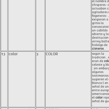
el nombre 
chisperos -
actuaban 
agitadores 
fogoneros- ,
exigieron a
gritos la
convocator
un cabildo
abierto y la
destitución
virrey balt
hidalgo de
cisneros
.
13
color
3
COLOR
según la
tradición , 
eran de
col
celeste y b
; sin embarg
algunos
testimonios
sugieren el
blanco ( en
señal de un
entre europ
americanos 
el
color
rojo
señal de gu
.