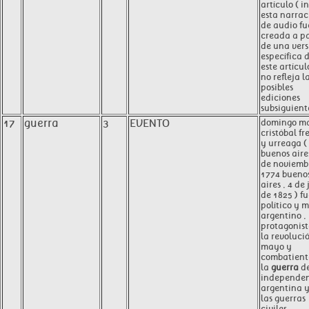
artículo ( in
esta narrac
de audio fu
creada a pa
de una vers
específica 
este artícul
no refleja l
posibles
ediciones
subsiguiente
17
guerra
3
EVENTO
domingo ma
cristóbal f
y urreaga (
buenos aires
de noviemb
1774 bueno
aires , 4 de
de 1825 ) f
político y m
argentino ,
protagonist
la revoluci
mayo y
combatient
la
guerra
de
independe
argentina y
las guerras
civiles