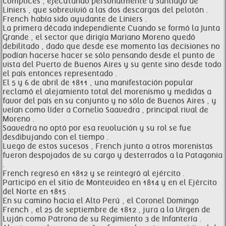
cómplices , ejecutando personalmente a Santiago de
Liniers , que sobrevivió a las dos descargas del pelotón .
French había sido ayudante de Liniers .
La primera década independiente Cuando se formó la Junta
Grande , el sector que dirigía Mariano Moreno quedó
debilitado , dado que desde ese momento las decisiones no
podían hacerse hacer se sólo pensando desde el punto de
vista del Puerto de Buenos Aires y su gente sino desde todo
el país entonces representado .
El 5 y 6 de abril de 1811 , una manifestación popular
reclamó el alejamiento total del morenismo y medidas a
favor del país en su conjunto y no sólo de Buenos Aires , y
veían como líder a Cornelio Saavedra , principal rival de
Moreno .
Saavedra no optó por esa revolución y su rol se fue
desdibujando con el tiempo .
Luego de estos sucesos , French junto a otros morenistas
fueron despojados de su cargo y desterrados a la Patagonia
.
French regresó en 1812 y se reintegró al ejército .
Participó en el sitio de Montevideo en 1814 y en el Ejército
del Norte en 1815 .
En su camino hacia el Alto Perú , el Coronel Domingo
French , el 25 de septiembre de 1812 , jura a la Virgen de
Luján como Patrona de su Regimiento 3 de Infantería .