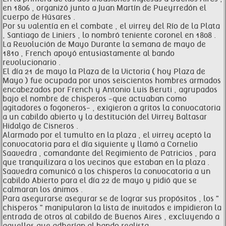
en 1806 , organizó junto a Juan Martín de Pueyrredón el
cuerpo de Húsares .
Por su valentía en el combate , el virrey del Río de la Plata
, Santiago de Liniers , lo nombró teniente coronel en 1808 .
La Revolución de Mayo Durante la semana de mayo de
1810 , French apoyó entusiastamente al bando
revolucionario .
El día 21 de mayo la Plaza de la Victoria ( hoy Plaza de
Mayo ) fue ocupada por unos seiscientos hombres armados
encabezados por French y Antonio Luis Beruti , agrupados
bajo el nombre de chisperos -que actuaban como
agitadores o fogoneros- , exigieron a gritos la convocatoria
a un cabildo abierto y la destitución del Virrey Baltasar
Hidalgo de Cisneros .
Alarmado por el tumulto en la plaza , el virrey aceptó la
convocatoria para el día siguiente y llamó a Cornelio
Saavedra , comandante del Regimiento de Patricios , para
que tranquilizara a los vecinos que estaban en la plaza .
Saavedra comunicó a los chisperos la convocatoria a un
cabildo Abierto para el día 22 de mayo y pidió que se
calmaran los ánimos .
Para asegurarse asegurar se de lograr sus propósitos , los "
chisperos " manipularon la lista de invitados e impidieron la
entrada de otros al cabildo de Buenos Aires , excluyendo a