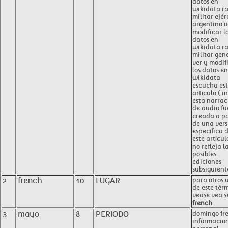
datos en
wikidata r
militar ejér
argentino v
modificar l
datos en
wikidata r
militar gen
ver y modif
los datos en
wikidata
escucha es
artículo ( in
esta narrac
de audio fu
creada a pa
de una vers
específica 
este artícul
no refleja l
posibles
ediciones
subsiguiente
2
french
10
LUGAR
para otros 
de este térm
véase vea s
french
.
3
mayo
8
PERIODO
domingo fr
informació