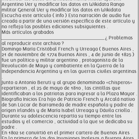
Argentino Ver y modificar los datos en Wikidata Rango
militar General Ver y modificar los datos en Wikidata
Escucha este artículo ( info ) Esta narración de audio fue
creada a partir de una versión específica de este artículo y
no refleja las posibles ediciones subsiguientes .
Más artículos grabados
__________________________________________________________________ ¿ Problemas
al reproducir este archivo ?
Domingo María Cristóbal French y Urreaga ( Buenos Aires ,
21 de noviembre de 1774 Buenos Aires , 4 de junio de 1825 )
fue un político y militar argentino , protagonista de la
Revolución de Mayo y combatiente en la Guerra de la
Independencia Argentina y en las guerras civiles argentinas
.
Junto a Antonio Beruti y al grupo denominado «chisperos»
repartieron , el 25 de mayo de 1810 , las cintillas que
identificaban a los patriotas para ingresar a la Plaza Mayor .
Biografía Inicios Era hijo de Patricio French y Arcalá nativo
de San Lúcar de Barrameda de madre española y padre de
origen irlandés y de María Isabel Urreaga y Dávila criolla .
Durante su adolescencia repartía su tiempo entre los
estudios y el comercio , actividad a la que se dedicaba su
padre .
En 1802 se convirtió en el primer cartero de Buenos Aires .
En la primera de las dos Invasiones Inglesas a Buenos Aires ,