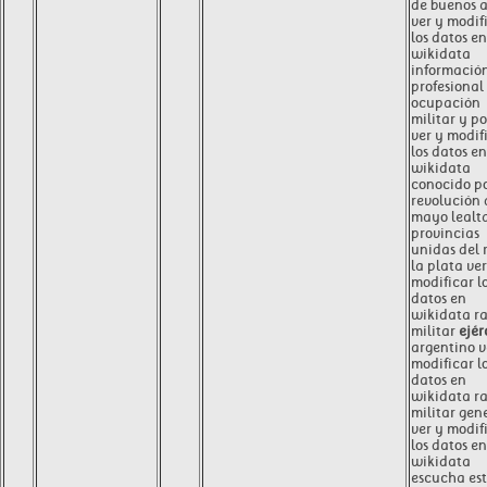
de buenos a
ver y modif
los datos en
wikidata
informació
profesional
ocupación
militar y po
ver y modif
los datos en
wikidata
conocido p
revolución 
mayo lealt
provincias
unidas del r
la plata ver
modificar l
datos en
wikidata r
militar
ejér
argentino v
modificar l
datos en
wikidata r
militar gen
ver y modif
los datos en
wikidata
escucha es