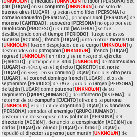
[
UNKNOWN
]
y
medidas [
UNKNOWN
]
a
favor [PERSONA]
del
país [LUGAR]
en su
conjunto [
UNKNOWN
]
y no sólo de
buenos aires [LUGAR]
, y veían como
líder [PERSONA]
a
cornelio
saavedra [PERSONA]
, principal
rival [PERSONA]
de
moreno [CANTIDAD]
.
saavedra [PERSONA]
no optó por esa
revolución [PROCESO]
y su
rol [MATERIAL]
se fue
desdibujando con el
tiempo [PERIODO]
. luego de estos
sucesos [ACCIóN]
,
french [LUGAR]
junto a otros
morenistas
[
UNKNOWN
]
fueron despojados de su
cargo [
UNKNOWN
]
y
desterrados a la
patagonia [
UNKNOWN
]
.
french [LUGAR]
regresó [
UNKNOWN
]
en 1812 y se reintegró al
ejército
[EJéRCITO]
. participó en el
sitio [
UNKNOWN
]
de
montevideo
[LUGAR]
en 1814 y en el
ejército [EJéRCITO]
del
norte
[LUGAR]
en 1815 . en su
camino [LUGAR]
hacia el
alto perú
[LUGAR]
, el
coronel domingo
french [LUGAR]
, el 25 de
septiembre [PERIODO]
de 1812 , jura a la
virgen [PERSONA]
de
luján [LUGAR]
como
patrona [
UNKNOWN
]
de su
regimiento [GRUPO_HUMANO]
3 de
infantería [SISTEMA]
. al
retornar de su
campaña [EVENTO]
ofrece a la
patrona
[
UNKNOWN
]
espiritual de
argentina [LUGAR]
las
banderas
[PERSONA]
tomadas al
enemigo [GRUPO_HUMANO]
.
posteriormente se opuso a las
políticas [PERSONA]
del
directorio [ACCIóN]
. denunció la
conspiración [ACCIóN]
de
carlos [LUGAR]
de
alvear [LUGAR]
en
brasil [LUGAR]
y
repudió al
director supremo
juan martín [
UNKNOWN
]
de