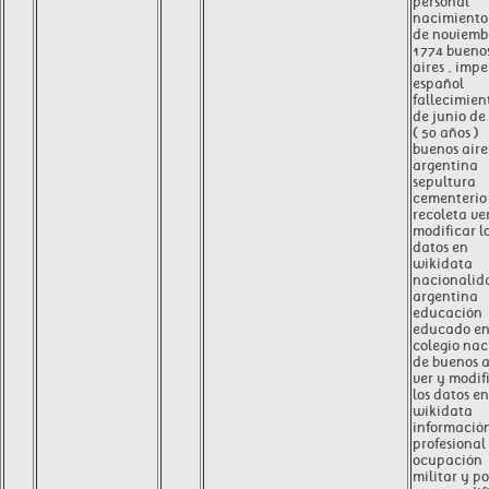
personal
nacimiento
de noviemb
1774 bueno
aires , impe
español
fallecimien
de junio de
( 50 años )
buenos aires
argentina
sepultura
cementerio 
recoleta ve
modificar l
datos en
wikidata
nacionalid
argentina
educación
educado e
colegio nac
de buenos a
ver y modif
los datos en
wikidata
informació
profesional
ocupación
militar y po