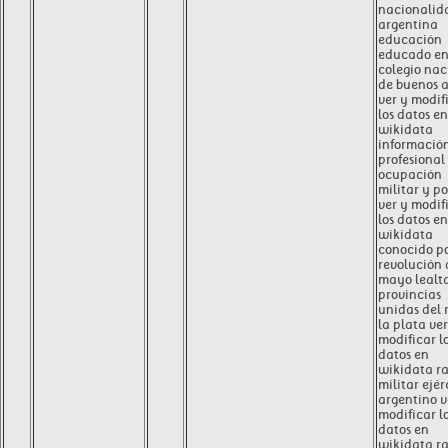
nacionalid
argentina
educación
educado e
colegio nac
de buenos a
ver y modif
los datos en
wikidata
informació
profesional
ocupación
militar y po
ver y modif
los datos en
wikidata
conocido p
revolución 
mayo lealt
provincias
unidas del r
la plata ver
modificar l
datos en
wikidata r
militar ejér
argentino v
modificar l
datos en
wikidata r