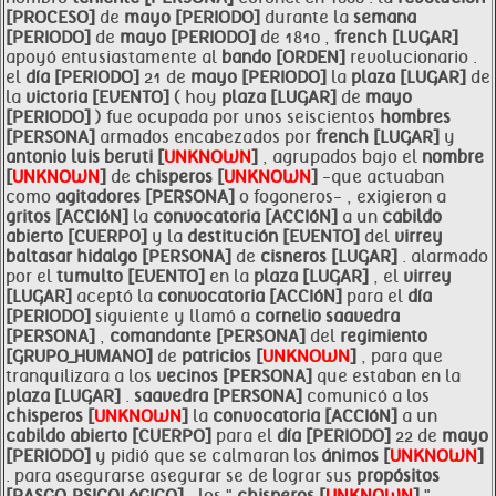
[PROCESO]
de
mayo [PERIODO]
durante la
semana
[PERIODO]
de
mayo [PERIODO]
de 1810 ,
french [LUGAR]
apoyó entusiastamente al
bando [ORDEN]
revolucionario .
el
día [PERIODO]
21 de
mayo [PERIODO]
la
plaza [LUGAR]
de
la
victoria [EVENTO]
( hoy
plaza [LUGAR]
de
mayo
[PERIODO]
) fue ocupada por unos seiscientos
hombres
[PERSONA]
armados encabezados por
french [LUGAR]
y
antonio luis
beruti [
UNKNOWN
]
, agrupados bajo el
nombre
[
UNKNOWN
]
de
chisperos [
UNKNOWN
]
-que actuaban
como
agitadores [PERSONA]
o fogoneros- , exigieron a
gritos [ACCIóN]
la
convocatoria [ACCIóN]
a un
cabildo
abierto [CUERPO]
y la
destitución [EVENTO]
del
virrey
baltasar hidalgo [PERSONA]
de
cisneros [LUGAR]
. alarmado
por el
tumulto [EVENTO]
en la
plaza [LUGAR]
, el
virrey
[LUGAR]
aceptó la
convocatoria [ACCIóN]
para el
día
[PERIODO]
siguiente y llamó a
cornelio
saavedra
[PERSONA]
,
comandante [PERSONA]
del
regimiento
[GRUPO_HUMANO]
de
patricios [
UNKNOWN
]
, para que
tranquilizara a los
vecinos [PERSONA]
que estaban en la
plaza [LUGAR]
.
saavedra [PERSONA]
comunicó a los
chisperos [
UNKNOWN
]
la
convocatoria [ACCIóN]
a un
cabildo abierto [CUERPO]
para el
día [PERIODO]
22 de
mayo
[PERIODO]
y pidió que se calmaran los
ánimos [
UNKNOWN
]
. para asegurarse asegurar se de lograr sus
propósitos