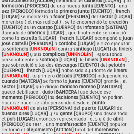
derrocamiento [ACCIóN]
definitivo de
cisneros [LUGAR]
y la
formación [PROCESO]
de una nueva
junta [EVENTO]
. una
vez [PERíODO]
formada la
primera
junta [EVENTO]
,
french
[LUGAR]
se manifestó a
favor [PERSONA]
del
sector [LUGAR]
morenista ( el más radical ) . se le encomendó la
creación
[EVENTO]
de un
cuerpo [CUERPO]
de
infantería [SISTEMA]
llamado de
américa [LUGAR]
, que finalmente se conoció
como la
estrella [LUGAR]
.
french [LUGAR]
acompañó a
juan
josé castelli [PERSONA]
a
córdoba [LUGAR]
e hizo ejecutar
la
sentencia [
UNKNOWN
]
contra
santiago [LUGAR]
de
liniers
[
UNKNOWN
]
y sus
cómplices [
UNKNOWN
]
, ejecutando
personalmente a
santiago [LUGAR]
de
liniers [
UNKNOWN
]
,
que sobrevivió a las dos
descargas [EVENTO]
del
pelotón
[CUERPO]
.
french [LUGAR]
había sido ayudante de
liniers
[
UNKNOWN
]
. la primera
década [PERIODO]
independiente
cuando [MATERIA]
se formó la
junta [EVENTO]
grande , el
sector [LUGAR]
que dirigía
mariano
moreno [CANTIDAD]
quedó debilitado ,
dado [BANDERA]
que desde ese
momento [PERIODO]
las
decisiones [EVENTO]
no podían
hacerse hacer se sólo pensando desde el
punto
[
UNKNOWN
]
de
vista [PERSONA]
del
puerto [LUGAR]
de
buenos aires [LUGAR]
y su
gente [GRUPO]
sino desde todo
el
país [LUGAR]
entonces representado . el 5 y 6 de
abril
[PERIODO]
de 1811 , una
manifestación [EVENTO]
popular
reclamó el
alejamiento [ACCIóN]
total del
morenismo