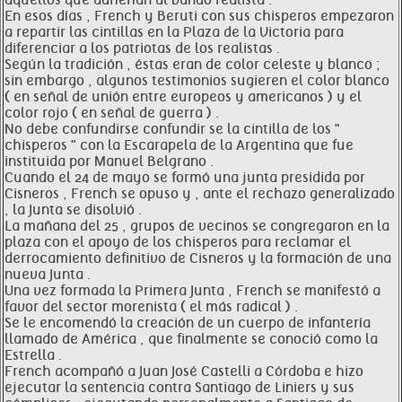
aquellos que adherían al bando realista .
En esos días , French y Beruti con sus chisperos empezaron
a repartir las cintillas en la Plaza de la Victoria para
diferenciar a los patriotas de los realistas .
Según la tradición , éstas eran de color celeste y blanco ;
sin embargo , algunos testimonios sugieren el color blanco
( en señal de unión entre europeos y americanos ) y el
color rojo ( en señal de guerra ) .
No debe confundirse confundir se la cintilla de los "
chisperos " con la Escarapela de la Argentina que fue
instituida por Manuel Belgrano .
Cuando el 24 de mayo se formó una junta presidida por
Cisneros , French se opuso y , ante el rechazo generalizado
, la Junta se disolvió .
La mañana del 25 , grupos de vecinos se congregaron en la
plaza con el apoyo de los chisperos para reclamar el
derrocamiento definitivo de Cisneros y la formación de una
nueva Junta .
Una vez formada la Primera Junta , French se manifestó a
favor del sector morenista ( el más radical ) .
Se le encomendó la creación de un cuerpo de infantería
llamado de América , que finalmente se conoció como la
Estrella .
French acompañó a Juan José Castelli a Córdoba e hizo
ejecutar la sentencia contra Santiago de Liniers y sus