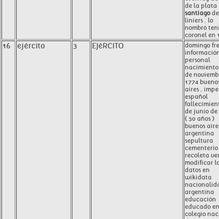
de la plata 
santiago
de
liniers , lo
nombró ten
coronel en 
16
ejército
3
EJéRCITO
domingo fr
informació
personal
nacimiento
de noviemb
1774 bueno
aires , impe
español
fallecimien
de junio de
( 50 años )
buenos aires
argentina
sepultura
cementerio 
recoleta ve
modificar l
datos en
wikidata
nacionalid
argentina
educación
educado e
colegio nac