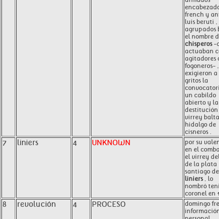
encabezado
french y an
luis beruti ,
agrupados 
el nombre 
chisperos
-
actuaban 
agitadores 
fogoneros- ,
exigieron a
gritos la
convocator
un cabildo
abierto y la
destitución
virrey balt
hidalgo de
cisneros .
7
liniers
4
UNKNOWN
por su vale
en el comba
el virrey del
de la plata 
santiago de
liniers
, lo
nombró ten
coronel en 
8
revolución
4
PROCESO
domingo fr
informació
personal