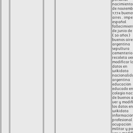
nacimiento
de noviemb
1774 bueno
aires , impe
español
fallecimien
de junio de
( 50 años )
buenos aires
argentina
sepultura
cementerio 
recoleta ve
modificar l
datos en
wikidata
nacionalid
argentina
educación
educado e
colegio nac
de buenos a
ver y modif
los datos en
wikidata
informació
profesional
ocupación
militar y po