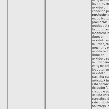
ver y modif
los datos en
wikidata
conocido p
revolución
mayo lealt
provincias
unidas del r
la plata ver
modificar l
datos en
wikidata r
militar ejér
argentino v
modificar l
datos en
wikidata r
militar gen
ver y modif
los datos en
wikidata
escucha es
artículo ( in
esta narrac
de audio fu
creada a pa
de una vers
específica 
este artícul
no refleja l