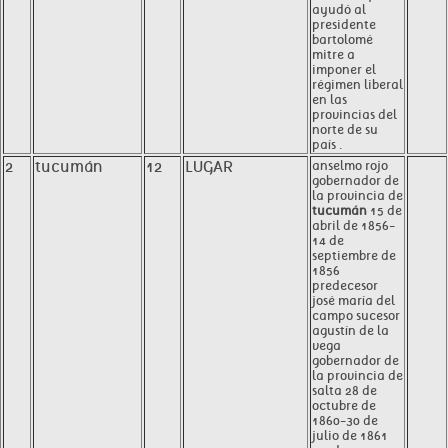
ayudó al
presidente
bartolomé
mitre a
imponer el
régimen liberal
en las
provincias del
norte de su
país .
2
tucumán
12
LUGAR
anselmo rojo
gobernador de
la provincia de
tucumán
15 de
abril de 1856-
14 de
septiembre de
1856
predecesor
josé maría del
campo sucesor
agustín de la
vega
gobernador de
la provincia de
salta 28 de
octubre de
1860-30 de
julio de 1861