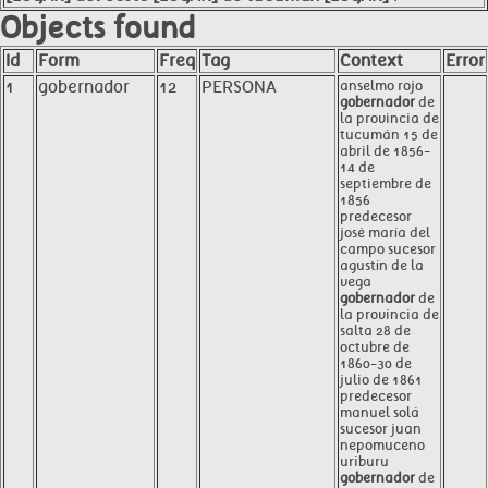
Objects found
Id
Form
Freq
Tag
Context
Error
1
gobernador
12
PERSONA
anselmo rojo
gobernador
de
la provincia de
tucumán 15 de
abril de 1856-
14 de
septiembre de
1856
predecesor
josé maría del
campo sucesor
agustín de la
vega
gobernador
de
la provincia de
salta 28 de
octubre de
1860-30 de
julio de 1861
predecesor
manuel solá
sucesor juan
nepomuceno
uriburu
gobernador
de