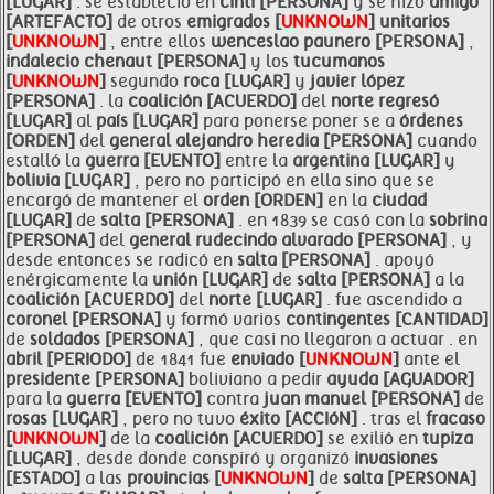
[LUGAR]
. se estableció en
cinti [PERSONA]
y se hizo
amigo
[ARTEFACTO]
de otros
emigrados [
UNKNOWN
]
unitarios
[
UNKNOWN
]
, entre ellos
wenceslao paunero [PERSONA]
,
indalecio chenaut [PERSONA]
y los
tucumanos
[
UNKNOWN
]
segundo
roca [LUGAR]
y
javier lópez
[PERSONA]
. la
coalición [ACUERDO]
del
norte regresó
[LUGAR]
al
país [LUGAR]
para ponerse poner se a
órdenes
[ORDEN]
del
general alejandro heredia [PERSONA]
cuando
estalló la
guerra [EVENTO]
entre la
argentina [LUGAR]
y
bolivia [LUGAR]
, pero no participó en ella sino que se
encargó de mantener el
orden [ORDEN]
en la
ciudad
[LUGAR]
de
salta [PERSONA]
. en 1839 se casó con la
sobrina
[PERSONA]
del
general rudecindo alvarado [PERSONA]
, y
desde entonces se radicó en
salta [PERSONA]
. apoyó
enérgicamente la
unión [LUGAR]
de
salta [PERSONA]
a la
coalición [ACUERDO]
del
norte [LUGAR]
. fue ascendido a
coronel [PERSONA]
y formó varios
contingentes [CANTIDAD]
de
soldados [PERSONA]
, que casi no llegaron a actuar . en
abril [PERIODO]
de 1841 fue
enviado [
UNKNOWN
]
ante el
presidente [PERSONA]
boliviano a pedir
ayuda [AGUADOR]
para la
guerra [EVENTO]
contra
juan manuel [PERSONA]
de
rosas [LUGAR]
, pero no tuvo
éxito [ACCIóN]
. tras el
fracaso
[
UNKNOWN
]
de la
coalición [ACUERDO]
se exilió en
tupiza
[LUGAR]
, desde donde conspiró y organizó
invasiones
[ESTADO]
a las
provincias [
UNKNOWN
]
de
salta [PERSONA]