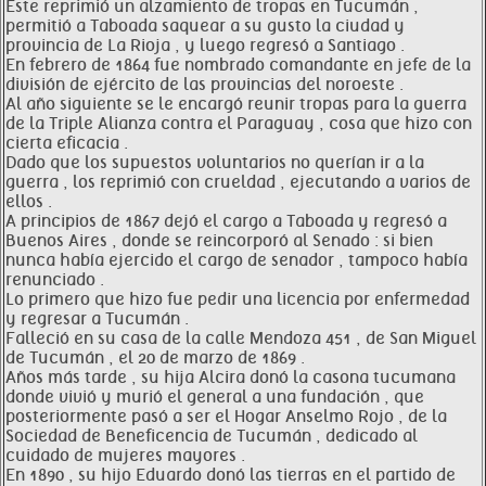
Éste reprimió un alzamiento de tropas en Tucumán ,
permitió a Taboada saquear a su gusto la ciudad y
provincia de La Rioja , y luego regresó a Santiago .
En febrero de 1864 fue nombrado comandante en jefe de la
división de ejército de las provincias del noroeste .
Al año siguiente se le encargó reunir tropas para la guerra
de la Triple Alianza contra el Paraguay , cosa que hizo con
cierta eficacia .
Dado que los supuestos voluntarios no querían ir a la
guerra , los reprimió con crueldad , ejecutando a varios de
ellos .
A principios de 1867 dejó el cargo a Taboada y regresó a
Buenos Aires , donde se reincorporó al Senado : si bien
nunca había ejercido el cargo de senador , tampoco había
renunciado .
Lo primero que hizo fue pedir una licencia por enfermedad
y regresar a Tucumán .
Falleció en su casa de la calle Mendoza 451 , de San Miguel
de Tucumán , el 20 de marzo de 1869 .
Años más tarde , su hija Alcira donó la casona tucumana
donde vivió y murió el general a una fundación , que
posteriormente pasó a ser el Hogar Anselmo Rojo , de la
Sociedad de Beneficencia de Tucumán , dedicado al
cuidado de mujeres mayores .
En 1890 , su hijo Eduardo donó las tierras en el partido de