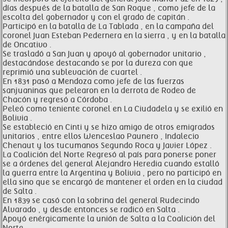
días después de la batalla de San Roque , como jefe de la
escolta del gobernador y con el grado de capitán .
Participó en la batalla de La Tablada , en la campaña del
coronel Juan Esteban Pedernera en la sierra , y en la batalla
de Oncativo .
Se trasladó a San Juan y apoyó al gobernador unitario ,
destacándose destacando se por la dureza con que
reprimió una sublevación de cuartel .
En 1831 pasó a Mendoza como jefe de las fuerzas
sanjuaninas que pelearon en la derrota de Rodeo de
Chacón y regresó a Córdoba .
Peleó como teniente coronel en La Ciudadela y se exilió en
Bolivia .
Se estableció en Cinti y se hizo amigo de otros emigrados
unitarios , entre ellos Wenceslao Paunero , Indalecio
Chenaut y los tucumanos Segundo Roca y Javier López .
La Coalición del Norte Regresó al país para ponerse poner
se a órdenes del general Alejandro Heredia cuando estalló
la guerra entre la Argentina y Bolivia , pero no participó en
ella sino que se encargó de mantener el orden en la ciudad
de Salta .
En 1839 se casó con la sobrina del general Rudecindo
Alvarado , y desde entonces se radicó en Salta .
Apoyó enérgicamente la unión de Salta a la Coalición del