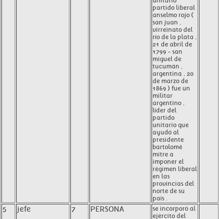
unitario
partido liberal
anselmo rojo (
san juan ,
virreinato del
río de la plata ,
21 de abril de
1799 - san
miguel de
tucumán ,
argentina , 20
de marzo de
1869 ) fue un
militar
argentino ,
líder del
partido
unitario que
ayudó al
presidente
bartolomé
mitre a
imponer el
régimen liberal
en las
provincias del
norte de su
país .
5
jefe
7
PERSONA
se incorporó al
ejército del