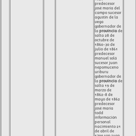
predecesor
josé maría del
campo sucesor
agustín de la
vega
gobernador de
la
provincia
de
salta 28 de
octubre de
1860-30 de
julio de 1861
predecesor
manuel solá
sucesor juan
nepomuceno
uriburu
gobernador de
la
provincia
de
salta 19 de
marzo de
1862-8 de
mayo de 1862
predecesor
josé maría
todd
información
personal
nacimiento 21
de abril de
1799 san juan ,