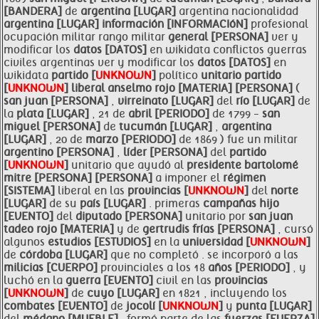
[BANDERA]
de
argentina [LUGAR]
argentina nacionalidad
argentina [LUGAR]
información [INFORMACIóN]
profesional
ocupación militar rango militar
general [PERSONA]
ver y
modificar los
datos [DATOS]
en wikidata conflictos guerras
civiles argentinas ver y modificar los
datos [DATOS]
en
wikidata
partido [
UNKNOWN
]
político
unitario
partido
[
UNKNOWN
]
liberal
anselmo
rojo [MATERIA]
[PERSONA]
(
san juan [PERSONA]
,
virreinato [LUGAR]
del
río [LUGAR]
de
la
plata [LUGAR]
, 21 de
abril [PERIODO]
de 1799 -
san
miguel [PERSONA]
de
tucumán [LUGAR]
,
argentina
[LUGAR]
, 20 de
marzo [PERIODO]
de 1869 ) fue un militar
argentino [PERSONA]
,
líder [PERSONA]
del
partido
[
UNKNOWN
]
unitario que ayudó al
presidente
bartolomé
mitre [PERSONA]
[PERSONA]
a imponer el
régimen
[SISTEMA]
liberal en las
provincias [
UNKNOWN
]
del
norte
[LUGAR]
de su
país [LUGAR]
. primeras
campañas hijo
[EVENTO]
del
diputado [PERSONA]
unitario por
san juan
tadeo
rojo [MATERIA]
y de
gertrudis frías [PERSONA]
, cursó
algunos
estudios [ESTUDIOS]
en la
universidad [
UNKNOWN
]
de
córdoba [LUGAR]
que no completó . se incorporó a las
milicias [CUERPO]
provinciales a los 18
años [PERIODO]
, y
luchó en la
guerra [EVENTO]
civil en las
provincias
[
UNKNOWN
]
de
cuyo [LUGAR]
en 1821 , incluyendo los
combates [EVENTO]
de
jocolí [
UNKNOWN
]
y
punta [LUGAR]