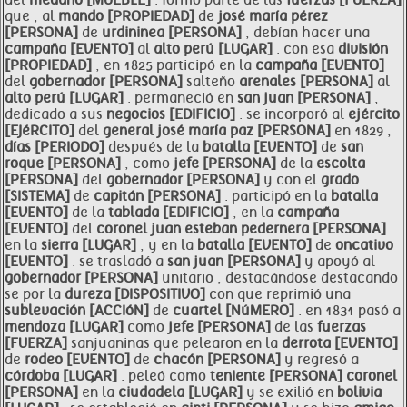
del
médano [MUEBLE]
. formó parte de las
fuerzas [FUERZA]
que , al
mando [PROPIEDAD]
de
josé maría pérez
[PERSONA]
de
urdininea [PERSONA]
, debían hacer una
campaña [EVENTO]
al
alto perú [LUGAR]
. con esa
división
[PROPIEDAD]
, en 1825 participó en la
campaña [EVENTO]
del
gobernador [PERSONA]
salteño
arenales [PERSONA]
al
alto perú [LUGAR]
. permaneció en
san juan [PERSONA]
,
dedicado a sus
negocios [EDIFICIO]
. se incorporó al
ejército
[EJéRCITO]
del
general josé maría
paz [PERSONA]
en 1829 ,
días [PERIODO]
después de la
batalla [EVENTO]
de
san
roque [PERSONA]
, como
jefe [PERSONA]
de la
escolta
[PERSONA]
del
gobernador [PERSONA]
y con el
grado
[SISTEMA]
de
capitán [PERSONA]
. participó en la
batalla
[EVENTO]
de la
tablada [EDIFICIO]
, en la
campaña
[EVENTO]
del
coronel juan esteban pedernera [PERSONA]
en la
sierra [LUGAR]
, y en la
batalla [EVENTO]
de
oncativo
[EVENTO]
. se trasladó a
san juan [PERSONA]
y apoyó al
gobernador [PERSONA]
unitario , destacándose destacando
se por la
dureza [DISPOSITIVO]
con que reprimió una
sublevación [ACCIóN]
de
cuartel [NúMERO]
. en 1831 pasó a
mendoza [LUGAR]
como
jefe [PERSONA]
de las
fuerzas
[FUERZA]
sanjuaninas que pelearon en la
derrota [EVENTO]
de
rodeo [EVENTO]
de
chacón [PERSONA]
y regresó a
córdoba [LUGAR]
. peleó como
teniente [PERSONA]
coronel
[PERSONA]
en la
ciudadela [LUGAR]
y se exilió en
bolivia