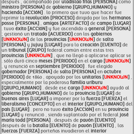
después , acompañado por
uladislao frías [PERSONA]
como
ministro [PERSONA]
de
gobierno [GRUPO_HUMANO]
y
hacienda [ACCIóN]
. lo primero que tuvo que hacer fue
reprimir la
revolución [PROCESO]
dirigida por los
hermanos
posse [PERSONA]
,
amigos [ARTEFACTO]
de
campo [LUGAR]
. tuvo
éxito [ACCIóN]
y fue ascendido a
general [PERSONA]
; gestionó un
tratado [ACUERDO]
con los
gobiernos
[
UNKNOWN
]
de las
provincias [
UNKNOWN
]
de
salta
[PERSONA]
y
jujuy [LUGAR]
para la
creación [EVENTO]
de
un
tribunal [GRUPO]
federal común entre estas tres
provincias [
UNKNOWN
]
, que no llegó a aplicarse aplicar se
. sólo duró cinco
meses [PERIODO]
en el
cargo [
UNKNOWN
]
, y renunció en
septiembre [PERIODO]
. fue elegido
gobernador [PERSONA]
de
salta [PERSONA]
en
octubre
[PERIODO]
de 1860 , apoyado por los
unitarios [
UNKNOWN
]
,
especialmente por la poderosa
familia uriburu
[GRUPO_HUMANO]
. desde ese
cargo [
UNKNOWN
]
ayudó al
gobierno [GRUPO_HUMANO]
de la
provincia [LUGAR]
de
buenos aires [LUGAR]
a imponer por la
fuerza [FUERZA]
el
liberalismo [CONCEPTO]
en el
interior [GRUPO_HUMANO]
del
país [LUGAR]
. pero no tuvo
éxito [ACCIóN]
en su
provincia
[LUGAR]
y renunció , siendo suplantado por el federal
josé
maría todd [PERSONA]
. después de
pavón [EVENTO]
después de la
batalla [EVENTO]
de
pavón [EVENTO]
, las
fuerzas [FUERZA]
porteñas invadieron el
interior