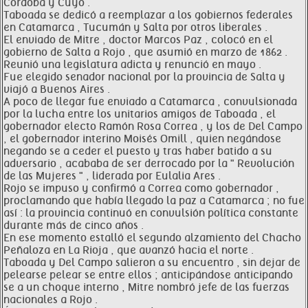
Córdoba y Cuyo .
Taboada se dedicó a reemplazar a los gobiernos federales
en Catamarca , Tucumán y Salta por otros liberales .
El enviado de Mitre , doctor Marcos Paz , colocó en el
gobierno de Salta a Rojo , que asumió en marzo de 1862 .
Reunió una legislatura adicta y renunció en mayo .
Fue elegido senador nacional por la provincia de Salta y
viajó a Buenos Aires .
A poco de llegar fue enviado a Catamarca , convulsionada
por la lucha entre los unitarios amigos de Taboada , el
gobernador electo Ramón Rosa Correa , y los de Del Campo
, el gobernador interino Moisés Omill , quien negándose
negando se a ceder el puesto y tras haber batido a su
adversario , acababa de ser derrocado por la " Revolución
de las Mujeres " , liderada por Eulalia Ares .
Rojo se impuso y confirmó a Correa como gobernador ,
proclamando que había llegado la paz a Catamarca ; no fue
así : la provincia continuó en convulsión política constante
durante más de cinco años .
En ese momento estalló el segundo alzamiento del Chacho
Peñaloza en La Rioja , que avanzó hacia el norte .
Taboada y Del Campo salieron a su encuentro , sin dejar de
pelearse pelear se entre ellos ; anticipándose anticipando
se a un choque interno , Mitre nombró jefe de las fuerzas
nacionales a Rojo .