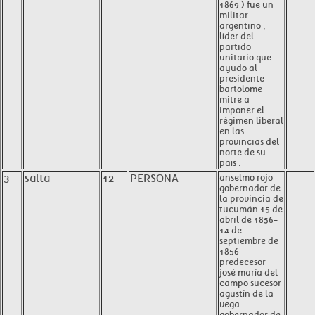
1869 ) fue un
militar
argentino ,
líder del
partido
unitario que
ayudó al
presidente
bartolomé
mitre a
imponer el
régimen liberal
en las
provincias del
norte de su
país .
3
salta
12
PERSONA
anselmo rojo
gobernador de
la provincia de
tucumán 15 de
abril de 1856-
14 de
septiembre de
1856
predecesor
josé maría del
campo sucesor
agustín de la
vega
gobernador de