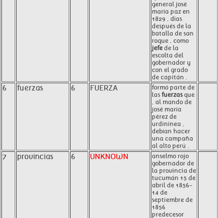
general josé
maría paz en
1829 , días
después de la
batalla de san
roque , como
jefe
de la
escolta del
gobernador y
con el grado
de capitán .
6
fuerzas
6
FUERZA
formó parte de
las
fuerzas
que
, al mando de
josé maría
pérez de
urdininea ,
debían hacer
una campaña
al alto perú .
7
provincias
6
UNKNOWN
anselmo rojo
gobernador de
la provincia de
tucumán 15 de
abril de 1856-
14 de
septiembre de
1856
predecesor