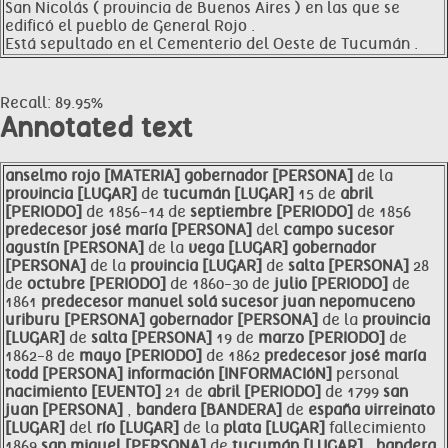
San Nicolás ( provincia de Buenos Aires ) en las que se
edificó el pueblo de General Rojo .
Está sepultado en el Cementerio del Oeste de Tucumán .
Recall: 89.95%
Annotated text
anselmo
rojo [MATERIA]
gobernador [PERSONA]
de la
provincia [LUGAR]
de
tucumán [LUGAR]
15 de
abril
[PERIODO]
de 1856-14 de
septiembre [PERIODO]
de 1856
predecesor josé maría [PERSONA]
del
campo sucesor
agustín [PERSONA]
de la
vega [LUGAR]
gobernador
[PERSONA]
de la
provincia [LUGAR]
de
salta [PERSONA]
28
de
octubre [PERIODO]
de 1860-30 de
julio [PERIODO]
de
1861
predecesor manuel solá sucesor juan nepomuceno
uriburu [PERSONA]
gobernador [PERSONA]
de la
provincia
[LUGAR]
de
salta [PERSONA]
19 de
marzo [PERIODO]
de
1862-8 de
mayo [PERIODO]
de 1862
predecesor
josé maría
todd [PERSONA]
información [INFORMACIóN]
personal
nacimiento [EVENTO]
21 de
abril [PERIODO]
de 1799
san
juan [PERSONA]
,
bandera [BANDERA]
de
españa
virreinato
[LUGAR]
del
río [LUGAR]
de la
plata [LUGAR]
fallecimiento
1869
san miguel [PERSONA]
de
tucumán [LUGAR]
,
bandera