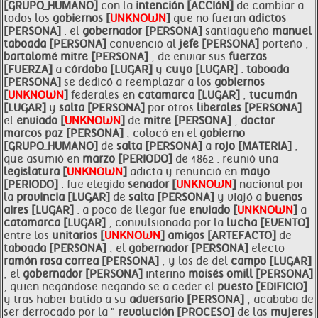
[GRUPO_HUMANO]
con la
intención [ACCIóN]
de cambiar a
todos los
gobiernos [
UNKNOWN
]
que no fueran
adictos
[PERSONA]
. el
gobernador [PERSONA]
santiagueño
manuel
taboada [PERSONA]
convenció al
jefe [PERSONA]
porteño ,
bartolomé
mitre [PERSONA]
, de enviar sus
fuerzas
[FUERZA]
a
córdoba [LUGAR]
y
cuyo [LUGAR]
.
taboada
[PERSONA]
se dedicó a reemplazar a los
gobiernos
[
UNKNOWN
]
federales en
catamarca [LUGAR]
,
tucumán
[LUGAR]
y
salta [PERSONA]
por otros
liberales [PERSONA]
.
el
enviado [
UNKNOWN
]
de
mitre [PERSONA]
,
doctor
marcos
paz [PERSONA]
, colocó en el
gobierno
[GRUPO_HUMANO]
de
salta [PERSONA]
a
rojo [MATERIA]
,
que asumió en
marzo [PERIODO]
de 1862 . reunió una
legislatura [
UNKNOWN
]
adicta y renunció en
mayo
[PERIODO]
. fue elegido
senador [
UNKNOWN
]
nacional por
la
provincia [LUGAR]
de
salta [PERSONA]
y viajó a
buenos
aires [LUGAR]
. a poco de llegar fue
enviado [
UNKNOWN
]
a
catamarca [LUGAR]
, convulsionada por la
lucha [EVENTO]
entre los
unitarios [
UNKNOWN
]
amigos [ARTEFACTO]
de
taboada [PERSONA]
, el
gobernador [PERSONA]
electo
ramón rosa
correa [PERSONA]
, y los de del
campo [LUGAR]
, el
gobernador [PERSONA]
interino
moisés omill [PERSONA]
, quien negándose negando se a ceder el
puesto [EDIFICIO]
y tras haber batido a su
adversario [PERSONA]
, acababa de
ser derrocado por la "
revolución [PROCESO]
de las
mujeres