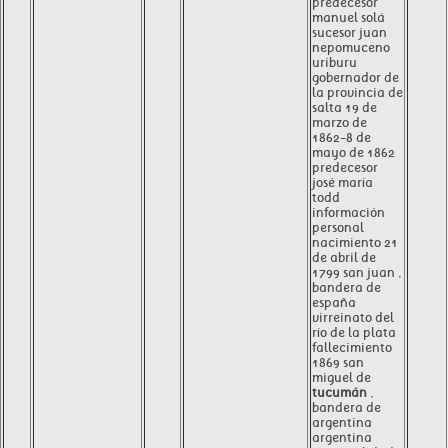
predecesor
manuel solá
sucesor juan
nepomuceno
uriburu
gobernador de
la provincia de
salta 19 de
marzo de
1862-8 de
mayo de 1862
predecesor
josé maría
todd
información
personal
nacimiento 21
de abril de
1799 san juan ,
bandera de
españa
virreinato del
río de la plata
fallecimiento
1869 san
miguel de
tucumán
,
bandera de
argentina
argentina