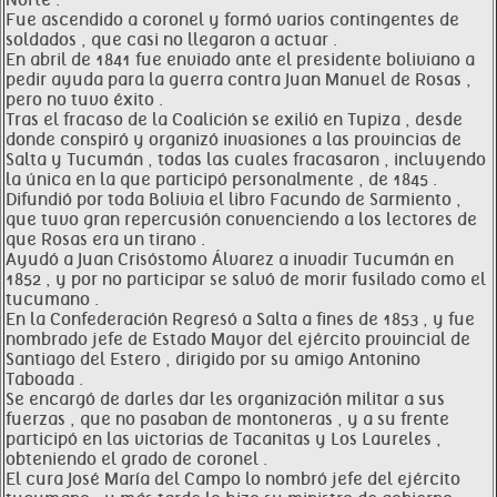
Norte .
Fue ascendido a coronel y formó varios contingentes de
soldados , que casi no llegaron a actuar .
En abril de 1841 fue enviado ante el presidente boliviano a
pedir ayuda para la guerra contra Juan Manuel de Rosas ,
pero no tuvo éxito .
Tras el fracaso de la Coalición se exilió en Tupiza , desde
donde conspiró y organizó invasiones a las provincias de
Salta y Tucumán , todas las cuales fracasaron , incluyendo
la única en la que participó personalmente , de 1845 .
Difundió por toda Bolivia el libro Facundo de Sarmiento ,
que tuvo gran repercusión convenciendo a los lectores de
que Rosas era un tirano .
Ayudó a Juan Crisóstomo Álvarez a invadir Tucumán en
1852 , y por no participar se salvó de morir fusilado como el
tucumano .
En la Confederación Regresó a Salta a fines de 1853 , y fue
nombrado jefe de Estado Mayor del ejército provincial de
Santiago del Estero , dirigido por su amigo Antonino
Taboada .
Se encargó de darles dar les organización militar a sus
fuerzas , que no pasaban de montoneras , y a su frente
participó en las victorias de Tacanitas y Los Laureles ,
obteniendo el grado de coronel .
El cura José María del Campo lo nombró jefe del ejército