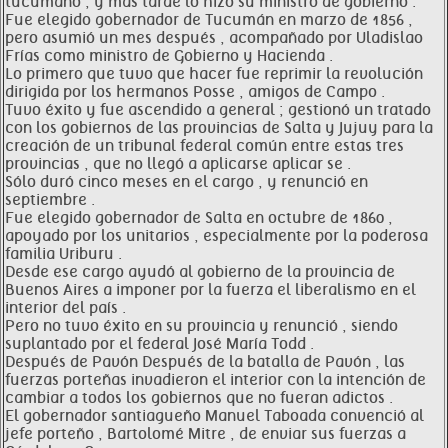
tucumano , y más tarde lo hizo su ministro de gobierno .
Fue elegido gobernador de Tucumán en marzo de 1856 ,
pero asumió un mes después , acompañado por Uladislao
Frías como ministro de Gobierno y Hacienda .
Lo primero que tuvo que hacer fue reprimir la revolución
dirigida por los hermanos Posse , amigos de Campo .
Tuvo éxito y fue ascendido a general ; gestionó un tratado
con los gobiernos de las provincias de Salta y Jujuy para la
creación de un tribunal federal común entre estas tres
provincias , que no llegó a aplicarse aplicar se .
Sólo duró cinco meses en el cargo , y renunció en
septiembre .
Fue elegido gobernador de Salta en octubre de 1860 ,
apoyado por los unitarios , especialmente por la poderosa
familia Uriburu .
Desde ese cargo ayudó al gobierno de la provincia de
Buenos Aires a imponer por la fuerza el liberalismo en el
interior del país .
Pero no tuvo éxito en su provincia y renunció , siendo
suplantado por el federal José María Todd .
Después de Pavón Después de la batalla de Pavón , las
fuerzas porteñas invadieron el interior con la intención de
cambiar a todos los gobiernos que no fueran adictos .
El gobernador santiagueño Manuel Taboada convenció al
jefe porteño , Bartolomé Mitre , de enviar sus fuerzas a