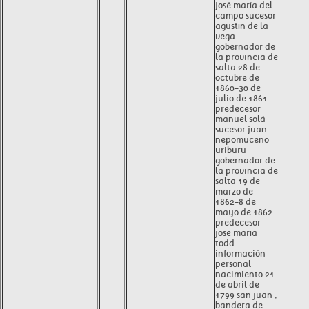
josé maría del
campo sucesor
agustín de la
vega
gobernador de
la provincia de
salta 28 de
octubre de
1860-30 de
julio de 1861
predecesor
manuel solá
sucesor juan
nepomuceno
uriburu
gobernador de
la provincia de
salta 19 de
marzo de
1862-8 de
mayo de 1862
predecesor
josé maría
todd
información
personal
nacimiento 21
de abril de
1799 san juan ,
bandera de