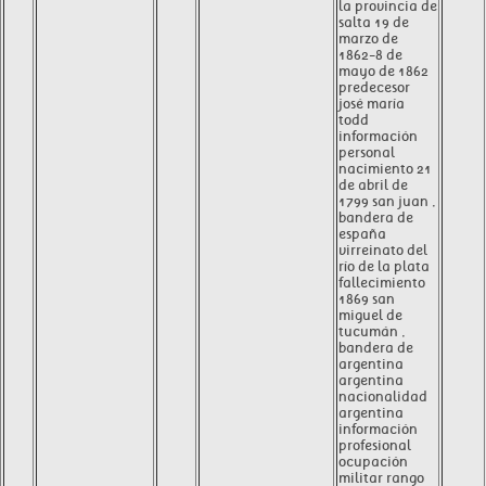
la provincia de
salta 19 de
marzo de
1862-8 de
mayo de 1862
predecesor
josé maría
todd
información
personal
nacimiento 21
de abril de
1799 san juan ,
bandera de
españa
virreinato del
río de la plata
fallecimiento
1869 san
miguel de
tucumán ,
bandera de
argentina
argentina
nacionalidad
argentina
información
profesional
ocupación
militar rango