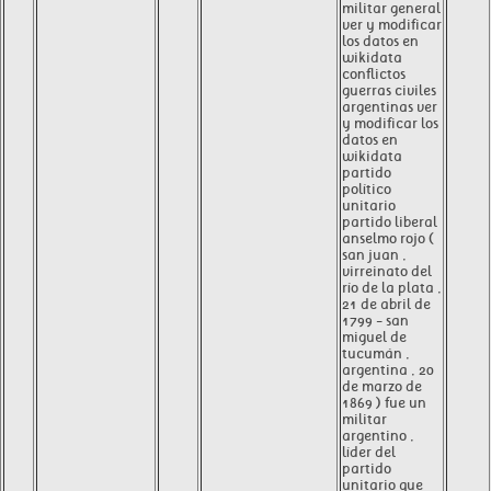
militar general
ver y modificar
los datos en
wikidata
conflictos
guerras civiles
argentinas ver
y modificar los
datos en
wikidata
partido
político
unitario
partido liberal
anselmo rojo (
san juan ,
virreinato del
río de la plata ,
21 de abril de
1799 - san
miguel de
tucumán ,
argentina , 20
de marzo de
1869 ) fue un
militar
argentino ,
líder del
partido
unitario que