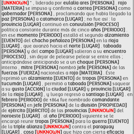
[
UNKNOWN
]
" , liderada por
eulalia ares [PERSONA]
.
rojo
[MATERIA]
se impuso y confirmó a
correa [PERSONA]
como
gobernador [PERSONA]
, proclamando que había llegado la
paz [PERSONA]
a
catamarca [LUGAR]
; no fue así : la
provincia [LUGAR]
continuó en
convulsión [PROCESO]
política constante durante más de cinco
años [PERIODO]
.
en ese
momento [PERIODO]
estalló el segundo
alzamiento
[EVENTO]
del
chacho peñaloza [PERSONA]
en la
rioja
[LUGAR]
, que avanzó hacia el
norte [LUGAR]
.
taboada
[PERSONA]
y del
campo [LUGAR]
salieron a su
encuentro
[PROCESO]
, sin dejar de pelearse pelear se entre ellos ;
anticipándose anticipando se a un
choque [PERSONA]
interno ,
mitre [PERSONA]
nombró
jefe [PERSONA]
de las
fuerzas [FUERZA]
nacionales a
rojo [MATERIA]
. Éste
reprimió un
alzamiento [EVENTO]
de
tropas [PERSONA]
en
tucumán [LUGAR]
, permitió a
taboada [PERSONA]
saquear
a su
gusto [ACCIóN]
la
ciudad [LUGAR]
y
provincia [LUGAR]
de la
rioja [LUGAR]
, y luego regresó a
santiago [LUGAR]
. en
febrero [PERIODO]
de 1864 fue nombrado
comandante
[PERSONA]
en
jefe [PERSONA]
de la
división [PROPIEDAD]
de
ejército [EJéRCITO]
de las
provincias [
UNKNOWN
]
del
noroeste [LUGAR]
. al
año [PERIODO]
siguiente se le
encargó reunir
tropas [PERSONA]
para la
guerra [EVENTO]
de la
triple alianza [
UNKNOWN
]
contra el
paraguay
[LUGAR]
,
cosa [
UNKNOWN
]
que hizo con cierta
eficacia