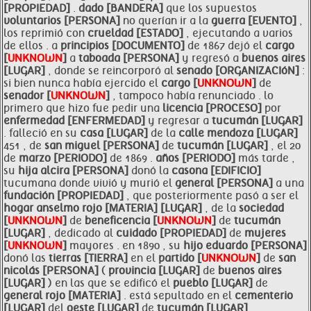
[PROPIEDAD]
.
dado [BANDERA]
que los supuestos
voluntarios [PERSONA]
no querían ir a la
guerra [EVENTO]
,
los reprimió con
crueldad [ESTADO]
, ejecutando a varios
de ellos . a
principios [DOCUMENTO]
de 1867 dejó el
cargo
[
UNKNOWN
]
a
taboada [PERSONA]
y regresó a
buenos aires
[LUGAR]
, donde se reincorporó al
senado [ORGANIZACIóN]
:
si bien nunca había ejercido el
cargo [
UNKNOWN
]
de
senador [
UNKNOWN
]
, tampoco había renunciado . lo
primero que hizo fue pedir una
licencia [PROCESO]
por
enfermedad [ENFERMEDAD]
y regresar a
tucumán [LUGAR]
. falleció en su
casa [LUGAR]
de la
calle
mendoza [LUGAR]
451 , de
san miguel [PERSONA]
de
tucumán [LUGAR]
, el 20
de
marzo [PERIODO]
de 1869 .
años [PERIODO]
más tarde ,
su
hija alcira [PERSONA]
donó la
casona [EDIFICIO]
tucumana donde vivió y murió el
general [PERSONA]
a una
fundación [PROPIEDAD]
, que posteriormente pasó a ser el
hogar
anselmo
rojo [MATERIA]
[LUGAR]
, de la
sociedad
[
UNKNOWN
]
de
beneficencia [
UNKNOWN
]
de
tucumán
[LUGAR]
, dedicado al
cuidado [PROPIEDAD]
de
mujeres
[
UNKNOWN
]
mayores . en 1890 , su
hijo eduardo [PERSONA]
donó las
tierras [TIERRA]
en el
partido [
UNKNOWN
]
de
san
nicolás [PERSONA]
(
provincia [LUGAR]
de
buenos aires
[LUGAR]
) en las que se edificó el
pueblo [LUGAR]
de
general
rojo [MATERIA]
. está sepultado en el
cementerio
[LUGAR]
del
oeste [LUGAR]
de
tucumán [LUGAR]
.