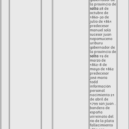
la provincia de
salta
28 de
octubre de
1860-30 de
julio de 1861
predecesor
manuel solá
sucesor juan
nepomuceno
uriburu
gobernador de
la provincia de
salta
19 de
marzo de
1862-8 de
mayo de 1862
predecesor
josé maría
todd
información
personal
nacimiento 21
de abril de
1799 san juan ,
bandera de
españa
virreinato del
río de la plata
fallecimiento