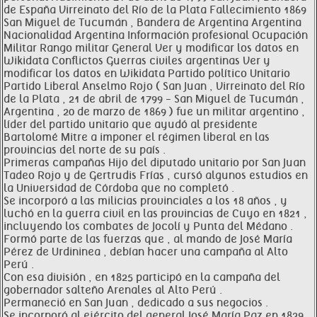
de España Virreinato del Río de la Plata Fallecimiento 1869
San Miguel de Tucumán , Bandera de Argentina Argentina
Nacionalidad Argentina Información profesional Ocupación
Militar Rango militar General Ver y modificar los datos en
Wikidata Conflictos Guerras civiles argentinas Ver y
modificar los datos en Wikidata Partido político Unitario
Partido Liberal Anselmo Rojo ( San Juan , Virreinato del Río
de la Plata , 21 de abril de 1799 - San Miguel de Tucumán ,
Argentina , 20 de marzo de 1869 ) fue un militar argentino ,
líder del partido unitario que ayudó al presidente
Bartolomé Mitre a imponer el régimen liberal en las
provincias del norte de su país .
Primeras campañas Hijo del diputado unitario por San Juan
Tadeo Rojo y de Gertrudis Frías , cursó algunos estudios en
la Universidad de Córdoba que no completó .
Se incorporó a las milicias provinciales a los 18 años , y
luchó en la guerra civil en las provincias de Cuyo en 1821 ,
incluyendo los combates de Jocolí y Punta del Médano .
Formó parte de las fuerzas que , al mando de José María
Pérez de Urdininea , debían hacer una campaña al Alto
Perú .
Con esa división , en 1825 participó en la campaña del
gobernador salteño Arenales al Alto Perú .
Permaneció en San Juan , dedicado a sus negocios .
Se incorporó al ejército del general José María Paz en 1829 ,