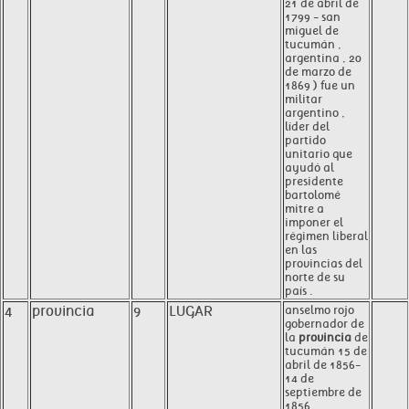
21 de abril de
1799 - san
miguel de
tucumán ,
argentina , 20
de marzo de
1869 ) fue un
militar
argentino ,
líder del
partido
unitario que
ayudó al
presidente
bartolomé
mitre a
imponer el
régimen liberal
en las
provincias del
norte de su
país .
4
provincia
9
LUGAR
anselmo rojo
gobernador de
la
provincia
de
tucumán 15 de
abril de 1856-
14 de
septiembre de
1856