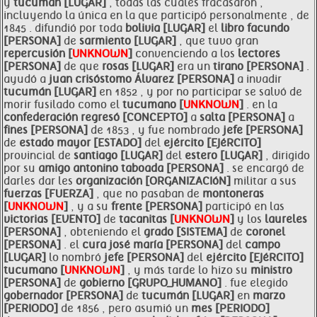
y
tucumán [LUGAR]
, todas las cuales fracasaron ,
incluyendo la única en la que participó personalmente , de
1845 . difundió por toda
bolivia [LUGAR]
el
libro facundo
[PERSONA]
de
sarmiento [LUGAR]
, que tuvo gran
repercusión [
UNKNOWN
]
convenciendo a los
lectores
[PERSONA]
de que
rosas [LUGAR]
era un
tirano [PERSONA]
.
ayudó a
juan crisóstomo Álvarez [PERSONA]
a invadir
tucumán [LUGAR]
en 1852 , y por no participar se salvó de
morir fusilado como el
tucumano [
UNKNOWN
]
. en la
confederación regresó [CONCEPTO]
a
salta [PERSONA]
a
fines [PERSONA]
de 1853 , y fue nombrado
jefe [PERSONA]
de
estado mayor [ESTADO]
del
ejército [EJéRCITO]
provincial de
santiago [LUGAR]
del
estero [LUGAR]
, dirigido
por su
amigo antonino
taboada [PERSONA]
. se encargó de
darles dar les
organización [ORGANIZACIóN]
militar a sus
fuerzas [FUERZA]
, que no pasaban de
montoneras
[
UNKNOWN
]
, y a su
frente [PERSONA]
participó en las
victorias [EVENTO]
de
tacanitas [
UNKNOWN
]
y los
laureles
[PERSONA]
, obteniendo el
grado [SISTEMA]
de
coronel
[PERSONA]
. el
cura josé maría [PERSONA]
del
campo
[LUGAR]
lo nombró
jefe [PERSONA]
del
ejército [EJéRCITO]
tucumano [
UNKNOWN
]
, y más tarde lo hizo su
ministro
[PERSONA]
de
gobierno [GRUPO_HUMANO]
. fue elegido
gobernador [PERSONA]
de
tucumán [LUGAR]
en
marzo
[PERIODO]
de 1856 , pero asumió un
mes [PERIODO]