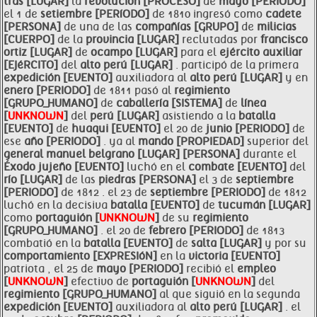
tras [LUGAR]
la
revolución [PROCESO]
de
mayo [PERIODO]
el 1 de
setiembre [PERíODO]
de 1810 ingresó como
cadete
[PERSONA]
de una de las
compañías [GRUPO]
de
milicias
[CUERPO]
de la
provincia [LUGAR]
reclutadas por
francisco
ortiz [LUGAR]
de
ocampo [LUGAR]
para el
ejército auxiliar
[EJéRCITO]
del
alto
perú [LUGAR]
. participó de la primera
expedición [EVENTO]
auxiliadora al
alto
perú [LUGAR]
y en
enero [PERIODO]
de 1811 pasó al
regimiento
[GRUPO_HUMANO]
de
caballería [SISTEMA]
de
línea
[
UNKNOWN
]
del
perú [LUGAR]
asistiendo a la
batalla
[EVENTO]
de
huaqui [EVENTO]
el 20 de
junio [PERIODO]
de
ese
año [PERIODO]
. ya al
mando [PROPIEDAD]
superior del
general
manuel
belgrano [LUGAR]
[PERSONA]
durante el
Éxodo jujeño [EVENTO]
luchó en el
combate [EVENTO]
del
río [LUGAR]
de las
piedras [PERSONA]
el 3 de
septiembre
[PERIODO]
de 1812 . el 23 de
septiembre [PERIODO]
de 1812
luchó en la decisiva
batalla [EVENTO]
de
tucumán [LUGAR]
como
portaguión [
UNKNOWN
]
de su
regimiento
[GRUPO_HUMANO]
. el 20 de
febrero [PERIODO]
de 1813
combatió en la
batalla [EVENTO]
de
salta [LUGAR]
y por su
comportamiento [EXPRESIóN]
en la
victoria [EVENTO]
patriota , el 25 de
mayo [PERIODO]
recibió el
empleo
[
UNKNOWN
]
efectivo de
portaguión [
UNKNOWN
]
del
regimiento [GRUPO_HUMANO]
al que siguió en la segunda
expedición [EVENTO]
auxiliadora al
alto
perú [LUGAR]
. el