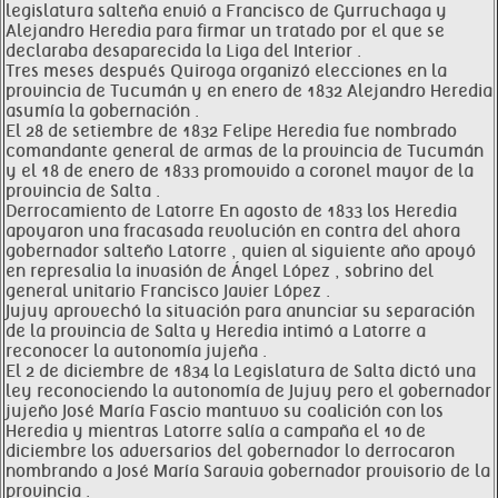
legislatura salteña envió a Francisco de Gurruchaga y
Alejandro Heredia para firmar un tratado por el que se
declaraba desaparecida la Liga del Interior .
Tres meses después Quiroga organizó elecciones en la
provincia de Tucumán y en enero de 1832 Alejandro Heredia
asumía la gobernación .
El 28 de setiembre de 1832 Felipe Heredia fue nombrado
comandante general de armas de la provincia de Tucumán
y el 18 de enero de 1833 promovido a coronel mayor de la
provincia de Salta .
Derrocamiento de Latorre En agosto de 1833 los Heredia
apoyaron una fracasada revolución en contra del ahora
gobernador salteño Latorre , quien al siguiente año apoyó
en represalia la invasión de Ángel López , sobrino del
general unitario Francisco Javier López .
Jujuy aprovechó la situación para anunciar su separación
de la provincia de Salta y Heredia intimó a Latorre a
reconocer la autonomía jujeña .
El 2 de diciembre de 1834 la Legislatura de Salta dictó una
ley reconociendo la autonomía de Jujuy pero el gobernador
jujeño José María Fascio mantuvo su coalición con los
Heredia y mientras Latorre salía a campaña el 10 de
diciembre los adversarios del gobernador lo derrocaron
nombrando a José María Saravia gobernador provisorio de la
provincia .