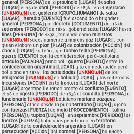
general [PERSONA]
de la
provincia [LUGAR]
de
salta
[LUGAR]
el 15 de
abril [PERIODO]
de 1836 . en el
ejercicio
[
UNKNOWN
]
del
gobierno [GRUPO_HUMANO]
de
salta
[LUGAR]
,
heredia [EVENTO]
fue ascendido a brigadier
general [PERSONA]
por
decreto [DOCUMENTO]
del 16 de
setiembre [PERíODO]
de 1836 . gobernó
salta [LUGAR]
hasta
fines [PERSONA]
de 1838 , teniendo como
ministros
[
UNKNOWN
]
sucesivamente a
marcos
paz [LUGAR]
, con
quien elaboró un
plan [PLAN]
de
colonización [ACCIóN]
del
chaco [LUGAR]
salteño , y a
toribio tedín [PERSONA]
.
guerra [EVENTO]
con la confederación perú-boliviana
artículo [PALABRA]
principal :
guerra [EVENTO]
entre la
confederación
argentina [LUGAR]
y la confederación perú-
boliviana en 1836 , las
actividades [
UNKNOWN
]
de los
emigrados [
UNKNOWN
]
en
bolivia [LUGAR]
y las reiteradas
incursiones [ACCIóN]
en la
frontera [LUGAR]
del
norte
[LUGAR]
argentino llevarían pronto al
conflicto [EVENTO]
.
el 26 de
agosto [PERIODO]
de 1836 el
caudillo [PERSONA]
y
funcionario [
UNKNOWN
]
boliviano
mariano vázquez
[PERSONA]
atacó desde la puna
territorio [LUGAR]
jujeño
con
fuerzas [FUERZA]
de
mojo [PROCEDIMIENTO]
,
talina
[PERSONA]
y
tupiza [LUGAR]
. en
septiembre [PERIODO]
las
fuerzas [FUERZA]
bolivianas penetraron en
territorio
[LUGAR]
de la
confederación
argentina [LUGAR]
en
persecución [ACCIóN]
del
coronel [PERSONA]
boliviano