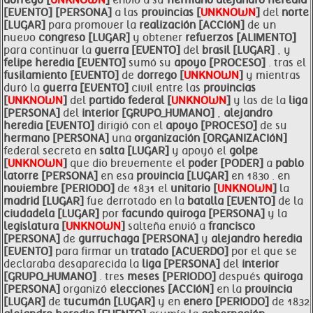
dorrego [
UNKNOWN
]
envió a su
hermano
alejandro
heredia
[EVENTO]
[PERSONA]
a las
provincias [
UNKNOWN
]
del
norte
[LUGAR]
para promover la
realización [ACCIóN]
de un
nuevo
congreso [LUGAR]
y obtener
refuerzos [ALIMENTO]
para continuar la
guerra [EVENTO]
del
brasil [LUGAR]
, y
felipe
heredia [EVENTO]
sumó su
apoyo [PROCESO]
. tras el
fusilamiento [EVENTO]
de
dorrego [
UNKNOWN
]
y mientras
duró la
guerra [EVENTO]
civil entre las
provincias
[
UNKNOWN
]
del
partido federal [
UNKNOWN
]
y las de la
liga
[PERSONA]
del
interior [GRUPO_HUMANO]
,
alejandro
heredia [EVENTO]
dirigió con el
apoyo [PROCESO]
de su
hermano [PERSONA]
una
organización [ORGANIZACIóN]
federal secreta en
salta [LUGAR]
y apoyó el
golpe
[
UNKNOWN
]
que dio brevemente el
poder [PODER]
a
pablo
latorre [PERSONA]
en esa
provincia [LUGAR]
en 1830 . en
noviembre [PERIODO]
de 1831 el
unitario [
UNKNOWN
]
la
madrid [LUGAR]
fue derrotado en la
batalla [EVENTO]
de la
ciudadela [LUGAR]
por
facundo
quiroga [PERSONA]
y la
legislatura [
UNKNOWN
]
salteña envió a
francisco
[PERSONA]
de
gurruchaga [PERSONA]
y
alejandro
heredia
[EVENTO]
para firmar un
tratado [ACUERDO]
por el que se
declaraba desaparecida la
liga [PERSONA]
del
interior
[GRUPO_HUMANO]
. tres
meses [PERIODO]
después
quiroga
[PERSONA]
organizó
elecciones [ACCIóN]
en la
provincia
[LUGAR]
de
tucumán [LUGAR]
y en
enero [PERIODO]
de 1832