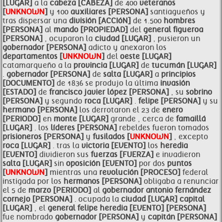
[LUGAR]
a la
cabeza [CABEZA]
de 400
veteranos
[
UNKNOWN
]
y 100
auxiliares [PERSONA]
santiagueños y
tras dispersar una
división [ACCIóN]
de 1.500
hombres
[PERSONA]
al
mando [PROPIEDAD]
del
general figueroa
[PERSONA]
, ocuparon la
ciudad [LUGAR]
, pusieron un
gobernador [PERSONA]
adicto y anexaron los
departamentos [
UNKNOWN
]
del
oeste [LUGAR]
catamarqueño a la
provincia [LUGAR]
de
tucumán [LUGAR]
.
gobernador [PERSONA]
de
salta [LUGAR]
a
principios
[DOCUMENTO]
de 1836 se produjo la última
invasión
[ESTADO]
de
francisco javier lópez [PERSONA]
, su
sobrino
[PERSONA]
y segundo
roca [LUGAR]
.
felipe [PERSONA]
y su
hermano [PERSONA]
los derrotaron el 23 de
enero
[PERIODO]
en
monte [LUGAR]
grande , cerca de
famaillá
[LUGAR]
. los
líderes [PERSONA]
rebeldes fueron tomados
prisioneros [PERSONA]
y
fusilados [
UNKNOWN
]
, excepto
roca [LUGAR]
. tras la
victoria [EVENTO]
los
heredia
[EVENTO]
dividieron sus
fuerzas [FUERZA]
e invadieron
salta [LUGAR]
sin
oposición [EVENTO]
por dos
puntos
[
UNKNOWN
]
mientras una
revolución [PROCESO]
federal
instigada por los
hermanos [PERSONA]
obligaba a renunciar
el 5 de
marzo [PERIODO]
al
gobernador antonio fernández
cornejo [PERSONA]
. ocupada la
ciudad [LUGAR]
capital
[LUGAR]
, el
general
felipe
heredia [EVENTO]
[PERSONA]
fue nombrado
gobernador [PERSONA]
y
capitán [PERSONA]