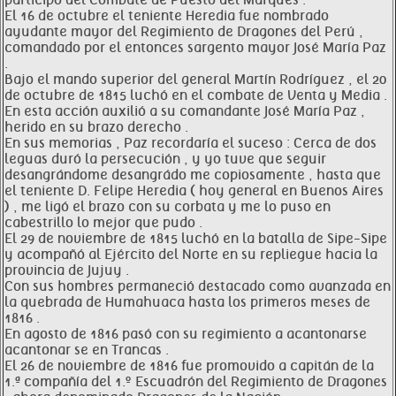
participó del Combate de Puesto del Marqués .
El 16 de octubre el teniente Heredia fue nombrado
ayudante mayor del Regimiento de Dragones del Perú ,
comandado por el entonces sargento mayor José María Paz
.
Bajo el mando superior del general Martín Rodríguez , el 20
de octubre de 1815 luchó en el combate de Venta y Media .
En esta acción auxilió a su comandante José María Paz ,
herido en su brazo derecho .
En sus memorias , Paz recordaría el suceso : Cerca de dos
leguas duró la persecución , y yo tuve que seguir
desangrándome desangrádo me copiosamente , hasta que
el teniente D. Felipe Heredia ( hoy general en Buenos Aires
) , me ligó el brazo con su corbata y me lo puso en
cabestrillo lo mejor que pudo .
El 29 de noviembre de 1815 luchó en la batalla de Sipe-Sipe
y acompañó al Ejército del Norte en su repliegue hacia la
provincia de Jujuy .
Con sus hombres permaneció destacado como avanzada en
la quebrada de Humahuaca hasta los primeros meses de
1816 .
En agosto de 1816 pasó con su regimiento a acantonarse
acantonar se en Trancas .
El 26 de noviembre de 1816 fue promovido a capitán de la
1.ª compañía del 1.º Escuadrón del Regimiento de Dragones