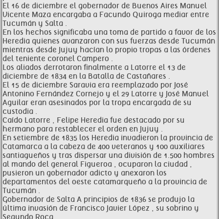
El 16 de diciembre el gobernador de Buenos Aires Manuel
Vicente Maza encargaba a Facundo Quiroga mediar entre
Tucumán y Salta .
En los hechos significaba una toma de partido a favor de los
Heredia quienes avanzaron con sus fuerzas desde Tucumán
mientras desde Jujuy hacían lo propio tropas a las órdenes
del teniente coronel Campero .
Los aliados derrotaron finalmente a Latorre el 13 de
diciembre de 1834 en la Batalla de Castañares .
El 15 de diciembre Saravia era reemplazado por José
Antonino Fernández Cornejo y el 29 Latorre y José Manuel
Aguilar eran asesinados por la tropa encargada de su
custodia .
Caído Latorre , Felipe Heredia fue destacado por su
hermano para restablecer el orden en Jujuy .
En setiembre de 1835 los Heredia invadieron la provincia de
Catamarca a la cabeza de 400 veteranos y 100 auxiliares
santiagueños y tras dispersar una división de 1.500 hombres
al mando del general Figueroa , ocuparon la ciudad ,
pusieron un gobernador adicto y anexaron los
departamentos del oeste catamarqueño a la provincia de
Tucumán .
Gobernador de Salta A principios de 1836 se produjo la
última invasión de Francisco Javier López , su sobrino y
Segundo Roca .