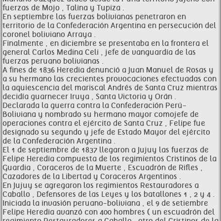
fuerzas de Mojo , Talina y Tupiza .
En septiembre las fuerzas bolivianas penetraron en
territorio de la Confederación Argentina en persecución del
coronel boliviano Arraya .
Finalmente , en diciembre se presentaba en la frontera el
general Carlos Medina Celi , jefe de vanguardia de las
fuerzas peruano bolivianas .
A fines de 1836 Heredia denunció a Juan Manuel de Rosas y
a su hermano las crecientes provocaciones efectuadas con
la aquiescencia del mariscal Andrés de Santa Cruz mientras
decidía guarnecer Iruya , Santa Victoria y Orán .
Declarada la guerra contra la Confederación Perú-
Boliviana y nombrado su hermano mayor comojefe de
operaciones contra el ejército de Santa Cruz , Felipe fue
designado su segundo y jefe de Estado Mayor del ejército
de la Confederación Argentina .
El 1 de septiembre de 1837 llegaron a Jujuy las fuerzas de
Felipe Heredia compuesta de los regimientos Cristinos de la
Guardia , Coraceros de la Muerte , Escuadrón de Rifles ,
Cazadores de la Libertad y Coraceros Argentinos .
En Jujuy se agregaron los regimientos Restauradores a
Caballo , Defensores de las Leyes y los batallones 1 , 2 y 4 .
Iniciada la invasión peruano-boliviana , el 9 de setiembre
Felipe Heredia avanzó con 400 hombres ( un escuadrón del