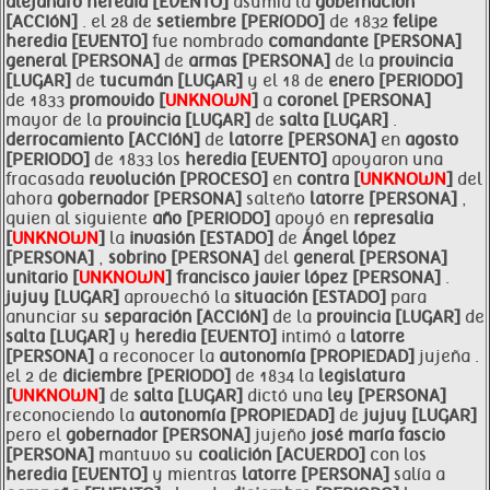
alejandro
heredia [EVENTO]
asumía la
gobernación
[ACCIóN]
. el 28 de
setiembre [PERíODO]
de 1832
felipe
heredia [EVENTO]
fue nombrado
comandante [PERSONA]
general [PERSONA]
de
armas [PERSONA]
de la
provincia
[LUGAR]
de
tucumán [LUGAR]
y el 18 de
enero [PERIODO]
de 1833
promovido [
UNKNOWN
]
a
coronel [PERSONA]
mayor de la
provincia [LUGAR]
de
salta [LUGAR]
.
derrocamiento [ACCIóN]
de
latorre [PERSONA]
en
agosto
[PERIODO]
de 1833 los
heredia [EVENTO]
apoyaron una
fracasada
revolución [PROCESO]
en
contra [
UNKNOWN
]
del
ahora
gobernador [PERSONA]
salteño
latorre [PERSONA]
,
quien al siguiente
año [PERIODO]
apoyó en
represalia
[
UNKNOWN
]
la
invasión [ESTADO]
de
Ángel lópez
[PERSONA]
,
sobrino [PERSONA]
del
general [PERSONA]
unitario [
UNKNOWN
]
francisco javier lópez [PERSONA]
.
jujuy [LUGAR]
aprovechó la
situación [ESTADO]
para
anunciar su
separación [ACCIóN]
de la
provincia [LUGAR]
de
salta [LUGAR]
y
heredia [EVENTO]
intimó a
latorre
[PERSONA]
a reconocer la
autonomía [PROPIEDAD]
jujeña .
el 2 de
diciembre [PERIODO]
de 1834 la
legislatura
[
UNKNOWN
]
de
salta [LUGAR]
dictó una
ley [PERSONA]
reconociendo la
autonomía [PROPIEDAD]
de
jujuy [LUGAR]
pero el
gobernador [PERSONA]
jujeño
josé maría fascio
[PERSONA]
mantuvo su
coalición [ACUERDO]
con los
heredia [EVENTO]
y mientras
latorre [PERSONA]
salía a