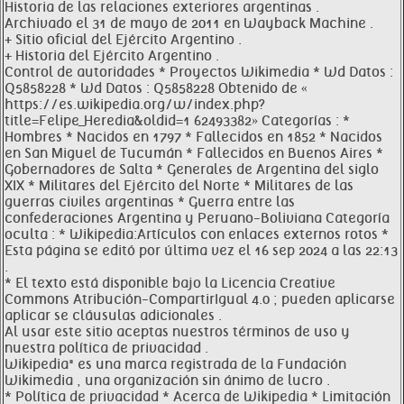
Historia de las relaciones exteriores argentinas .
Archivado el 31 de mayo de 2011 en Wayback Machine .
+ Sitio oficial del Ejército Argentino .
+ Historia del Ejército Argentino .
Control de autoridades * Proyectos Wikimedia * Wd Datos :
Q5858228 * Wd Datos : Q5858228 Obtenido de «
https://es.wikipedia.org/w/index.php?
title=Felipe_Heredia&oldid=1 62493382» Categorías : *
Hombres * Nacidos en 1797 * Fallecidos en 1852 * Nacidos
en San Miguel de Tucumán * Fallecidos en Buenos Aires *
Gobernadores de Salta * Generales de Argentina del siglo
XIX * Militares del Ejército del Norte * Militares de las
guerras civiles argentinas * Guerra entre las
confederaciones Argentina y Peruano-Boliviana Categoría
oculta : * Wikipedia:Artículos con enlaces externos rotos *
Esta página se editó por última vez el 16 sep 2024 a las 22:13
.
* El texto está disponible bajo la Licencia Creative
Commons Atribución-CompartirIgual 4.0 ; pueden aplicarse
aplicar se cláusulas adicionales .
Al usar este sitio aceptas nuestros términos de uso y
nuestra política de privacidad .
Wikipedia® es una marca registrada de la Fundación
Wikimedia , una organización sin ánimo de lucro .
* Política de privacidad * Acerca de Wikipedia * Limitación