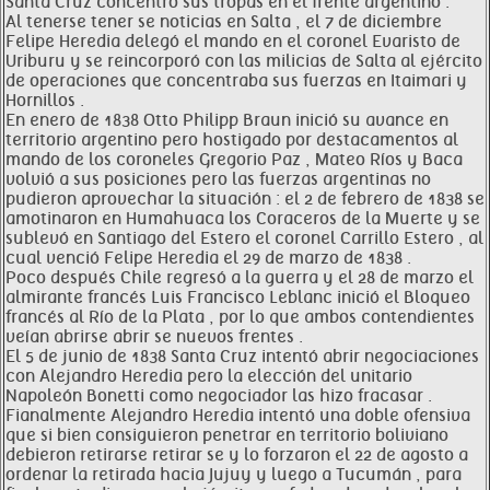
Santa Cruz concentró sus tropas en el frente argentino .
Al tenerse tener se noticias en Salta , el 7 de diciembre
Felipe Heredia delegó el mando en el coronel Evaristo de
Uriburu y se reincorporó con las milicias de Salta al ejército
de operaciones que concentraba sus fuerzas en Itaimari y
Hornillos .
En enero de 1838 Otto Philipp Braun inició su avance en
territorio argentino pero hostigado por destacamentos al
mando de los coroneles Gregorio Paz , Mateo Ríos y Baca
volvió a sus posiciones pero las fuerzas argentinas no
pudieron aprovechar la situación : el 2 de febrero de 1838 se
amotinaron en Humahuaca los Coraceros de la Muerte y se
sublevó en Santiago del Estero el coronel Carrillo Estero , al
cual venció Felipe Heredia el 29 de marzo de 1838 .
Poco después Chile regresó a la guerra y el 28 de marzo el
almirante francés Luis Francisco Leblanc inició el Bloqueo
francés al Río de la Plata , por lo que ambos contendientes
veían abrirse abrir se nuevos frentes .
El 5 de junio de 1838 Santa Cruz intentó abrir negociaciones
con Alejandro Heredia pero la elección del unitario
Napoleón Bonetti como negociador las hizo fracasar .
Fianalmente Alejandro Heredia intentó una doble ofensiva
que si bien consiguieron penetrar en territorio boliviano
debieron retirarse retirar se y lo forzaron el 22 de agosto a
ordenar la retirada hacia Jujuy y luego a Tucumán , para