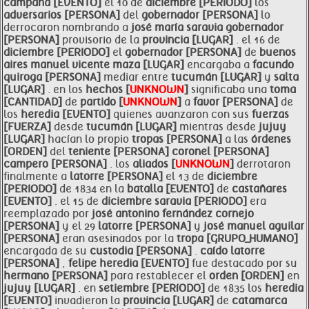
campaña [EVENTO]
el 10 de
diciembre [PERIODO]
los
adversarios [PERSONA]
del
gobernador [PERSONA]
lo
derrocaron nombrando a
josé maría saravia
gobernador
[PERSONA]
provisorio de la
provincia [LUGAR]
. el 16 de
diciembre [PERIODO]
el
gobernador [PERSONA]
de
buenos
aires manuel vicente maza [LUGAR]
encargaba a
facundo
quiroga [PERSONA]
mediar entre
tucumán [LUGAR]
y
salta
[LUGAR]
. en los
hechos [
UNKNOWN
]
significaba una
toma
[CANTIDAD]
de
partido [
UNKNOWN
]
a
favor [PERSONA]
de
los
heredia [EVENTO]
quienes avanzaron con sus
fuerzas
[FUERZA]
desde
tucumán [LUGAR]
mientras desde
jujuy
[LUGAR]
hacían lo propio
tropas [PERSONA]
a las
órdenes
[ORDEN]
del
teniente [PERSONA]
coronel [PERSONA]
campero [PERSONA]
. los
aliados [
UNKNOWN
]
derrotaron
finalmente a
latorre [PERSONA]
el 13 de
diciembre
[PERIODO]
de 1834 en la
batalla [EVENTO]
de
castañares
[EVENTO]
. el 15 de
diciembre saravia [PERIODO]
era
reemplazado por
josé antonino fernández cornejo
[PERSONA]
y el 29
latorre [PERSONA]
y
josé manuel aguilar
[PERSONA]
eran asesinados por la
tropa [GRUPO_HUMANO]
encargada de su
custodia [PERSONA]
.
caído
latorre
[PERSONA]
,
felipe
heredia [EVENTO]
fue destacado por su
hermano [PERSONA]
para restablecer el
orden [ORDEN]
en
jujuy [LUGAR]
. en
setiembre [PERíODO]
de 1835 los
heredia
[EVENTO]
invadieron la
provincia [LUGAR]
de
catamarca