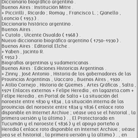
Diccionario biográfico argentino .
Buenos Aires : Institución Mitre .
+ Piccirilli , Ricardo ; Romay , Francisco L. ; Gianello ,
Leoncio ( 1953 ) .
Diccionario histórico argentino .
Buenos Aires .
+ Cutolo , Vicente Osvaldo ( 1968 ) .
Nuevo diccionario biográfico argentino ( 1750-1930 ) .
Buenos Aires : Editorial Elche .
+ Yaben , Jacinto R.
( 1952 ) .
Biografías argentinas y sudamericanas .
Buenos Aires : Ediciones Historicas Argentinas .
+ Zinny , José Antonio , Historia de los gobernadores de las
Provincias Argentinas , Vaccaro , Buenos Aires , 1920 .
+ Atilio Cornejo , Historia de Güemes , Artes Gráficas , Salta ,
1971 Enlaces externos + Felipe Heredia , en lagazeta.com +
Felipe Heredia , en Portal de Salta + La situación del
noroeste entre 1830 y 1834 , La situación interna de las
provincias del noroeste entre 1834 y 1836 ( enlace roto
disponible en Internet Archive ; véase vea se el historial , la
primera versión y la última ) . , El Protectorado en
Tucumán y el noroeste ( 1836 ) y el apoyo porteño a
Heredia ( enlace roto disponible en Internet Archive ; véase
vea se el historial , la primera versión y la última ) . , en