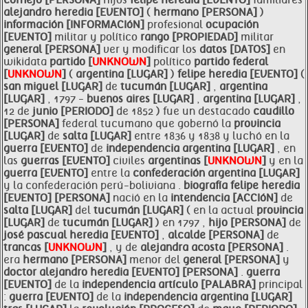
cornejo [PERSONA]
hijos
felipe
heredia [EVENTO]
familiares
alejandro
heredia [EVENTO]
(
hermano [PERSONA]
)
información [INFORMACIóN]
profesional
ocupación
[EVENTO]
militar y político
rango [PROPIEDAD]
militar
general [PERSONA]
ver y modificar los
datos [DATOS]
en
wikidata
partido [
UNKNOWN
]
político
partido federal
[
UNKNOWN
]
(
argentina [LUGAR]
)
felipe
heredia [EVENTO]
(
san miguel [LUGAR]
de
tucumán [LUGAR]
,
argentina
[LUGAR]
, 1797 -
buenos aires [LUGAR]
,
argentina [LUGAR]
,
12 de
junio [PERIODO]
de 1852 ) fue un destacado
caudillo
[PERSONA]
federal tucumano que gobernó la
provincia
[LUGAR]
de
salta [LUGAR]
entre 1836 y 1838 y luchó en la
guerra [EVENTO]
de
independencia
argentina [LUGAR]
, en
las
guerras [EVENTO]
civiles
argentinas [
UNKNOWN
]
y en la
guerra [EVENTO]
entre la
confederación
argentina [LUGAR]
y la confederación perú-boliviana .
biografía
felipe
heredia
[EVENTO]
[PERSONA]
nació en la
intendencia [ACCIóN]
de
salta [LUGAR]
del
tucumán [LUGAR]
( en la actual
provincia
[LUGAR]
de
tucumán [LUGAR]
) en 1797 ,
hijo [PERSONA]
de
josé pascual
heredia [EVENTO]
,
alcalde [PERSONA]
de
trancas [
UNKNOWN
]
, y de
alejandra acosta [PERSONA]
.
era
hermano [PERSONA]
menor del
general [PERSONA]
y
doctor
alejandro
heredia [EVENTO]
[PERSONA]
.
guerra
[EVENTO]
de la
independencia
artículo [PALABRA]
principal
:
guerra [EVENTO]
de la
independencia
argentina [LUGAR]