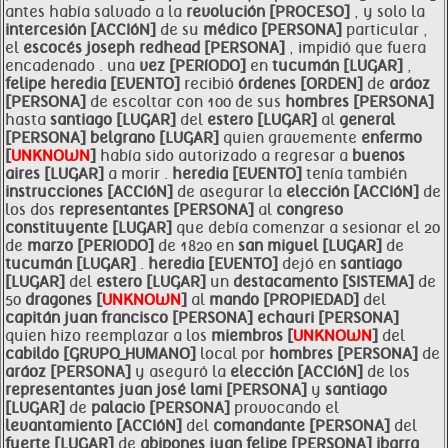
antes había salvado a la
revolución [PROCESO]
, y solo la
intercesión [ACCIóN]
de su
médico [PERSONA]
particular ,
el
escocés joseph redhead [PERSONA]
, impidió que fuera
encadenado . una
vez [PERíODO]
en
tucumán [LUGAR]
,
felipe
heredia [EVENTO]
recibió
órdenes [ORDEN]
de
aráoz
[PERSONA]
de escoltar con 100 de sus
hombres [PERSONA]
hasta
santiago [LUGAR]
del
estero [LUGAR]
al
general
[PERSONA]
belgrano [LUGAR]
quien gravemente
enfermo
[
UNKNOWN
]
había sido autorizado a regresar a
buenos
aires [LUGAR]
a morir .
heredia [EVENTO]
tenía también
instrucciones [ACCIóN]
de asegurar la
elección [ACCIóN]
de
los dos
representantes [PERSONA]
al
congreso
constituyente [LUGAR]
que debía comenzar a sesionar el 20
de
marzo [PERIODO]
de 1820 en
san miguel [LUGAR]
de
tucumán [LUGAR]
.
heredia [EVENTO]
dejó en
santiago
[LUGAR]
del
estero [LUGAR]
un
destacamento [SISTEMA]
de
50
dragones [
UNKNOWN
]
al
mando [PROPIEDAD]
del
capitán juan
francisco [PERSONA]
echauri [PERSONA]
quien hizo reemplazar a los
miembros [
UNKNOWN
]
del
cabildo [GRUPO_HUMANO]
local por
hombres [PERSONA]
de
aráoz [PERSONA]
y aseguró la
elección [ACCIóN]
de los
representantes juan josé lami [PERSONA]
y
santiago
[LUGAR]
de
palacio [PERSONA]
provocando el
levantamiento [ACCIóN]
del
comandante [PERSONA]
del
fuerte [LUGAR]
de
abipones juan
felipe [PERSONA]
ibarra