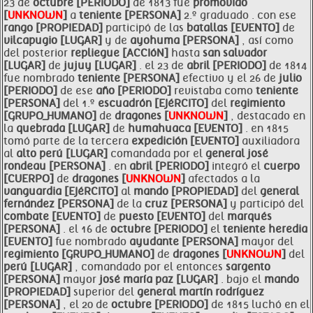
23 de
octubre [PERIODO]
de 1813 fue
promovido
[
UNKNOWN
]
a
teniente [PERSONA]
2.º graduado . con ese
rango [PROPIEDAD]
participó de las
batallas [EVENTO]
de
vilcapugio [LUGAR]
y de
ayohuma [PERSONA]
, así como
del posterior
repliegue [ACCIóN]
hasta
san salvador
[LUGAR]
de
jujuy [LUGAR]
. el 23 de
abril [PERIODO]
de 1814
fue nombrado
teniente [PERSONA]
efectivo y el 26 de
julio
[PERIODO]
de ese
año [PERIODO]
revistaba como
teniente
[PERSONA]
del 1.º
escuadrón [EJéRCITO]
del
regimiento
[GRUPO_HUMANO]
de
dragones [
UNKNOWN
]
, destacado en
la
quebrada [LUGAR]
de
humahuaca [EVENTO]
. en 1815
tomó parte de la tercera
expedición [EVENTO]
auxiliadora
al
alto
perú [LUGAR]
comandada por el
general josé
rondeau [PERSONA]
. en
abril [PERIODO]
integró el
cuerpo
[CUERPO]
de
dragones [
UNKNOWN
]
afectados a la
vanguardia [EJéRCITO]
al
mando [PROPIEDAD]
del
general
fernández [PERSONA]
de la
cruz [PERSONA]
y participó del
combate [EVENTO]
de
puesto [EVENTO]
del
marqués
[PERSONA]
. el 16 de
octubre [PERIODO]
el
teniente
heredia
[EVENTO]
fue nombrado
ayudante [PERSONA]
mayor del
regimiento [GRUPO_HUMANO]
de
dragones [
UNKNOWN
]
del
perú [LUGAR]
, comandado por el entonces
sargento
[PERSONA]
mayor
josé maría
paz [LUGAR]
. bajo el
mando
[PROPIEDAD]
superior del
general martín rodríguez
[PERSONA]
, el 20 de
octubre [PERIODO]
de 1815 luchó en el