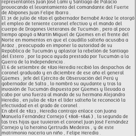
representantes Juan José Lami y Santiago de Palacio
provocando el levantamiento del comandante del Fuerte
de Abipones Juan Felipe Ibarra .
El 31 de julio de 1820 el gobernador Bernabé Aráoz le otorgó
el empleo de teniente coronel efectivo y el mando del
cuerpo de Dragones Veteranos de Tucumán , pero al poco
tiempo apoyó a Martín Miguel de Güemes en el frente del
Norte en momentos en que el caudillo salteño acusaba a
Aráoz , preocupado en imponer la autoridad de su
República de Tucumán y aplastar la rebelión de Santiago
del Estero , por la poca ayuda prestada por Tucumán a la
Guerra de la Independencia .
El 6 de setiembre de 1820 Heredia recibió los despachos de
coronel graduado y en diciembre de ese año el general
Güemes , Jefe del Ejército de Observación del Perú y
gobernador de Salta , lo nombró su ayudante y tras la
invasión de Tucumán dispuesta por Güemes y llevada a
cabo por una fuerza al mando de su hermano Alejandro
Heredia , en julio de 1821 el líder salteño le reconoció la
efectividad en el grado de coronel .
En abril de 1823 , Heredia contrajo enlace con Juana
Manuela Fernández Cornejo ( 1808-1846 ) , la segunda de
las tres hijas que tuvieron el coronel Juan José Fernández
Cornejo y la heroína Gertrudis Medeiros , y de este
matrimonio nacería un niño , Felipe Heredia .