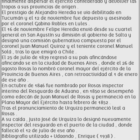
finalmente dispersar el ejército confederado y devolver las
tropas a sus provincias de origen .
El prestigio de Alejandro Heredia se vio debilitado en
Tucumán y el 12 de noviembre fue depuesto y asesinado
por el coronel Gabino Robles en Lules .
El 16 de noviembre Felipe Heredia envió desde su cuartel
general en San Agustín su dimisión al gobierno de Salta y
designó una comisión gubernativa compuesta por el
coronel Juan Manuel Quiroz y el teniente coronel Manuel
Solá , tras lo que emigró a Chile .
El 25 de julio de 1839 regresó a su país afincándose
afincando se en la ciudad de Buenos Aires , donde el 26 de
agosto Rosas lo nombró coronel mayor del ejército de la
Provincia de Buenos Aires , con retroactividad al 1 de enero
de ese año .
En octubre de 1846 fue nombrado por Rosas inspector
interino del Resguardo de Aduana , en 1850 se desempeñó
como edecán de Juan Manuel de Rosas y permaneció en la
Plana Mayor del Ejército hasta febrero de 1852 .
Tras el pronunciamiento de Urquiza permaneció leal a
Rosas .
A su caída , Justo José de Urquiza lo designó nuevamente
inspector del resguardo en el puerto de la ciudad , donde
falleció el 12 de julio de ese año .
Bibliografía utilizada + Udaondo , Enrique ( 1938 ) .