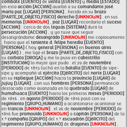
combate [EVENTO]
de
venta [EVENTO]
y
media [ESTADO]
.
en esta
acción [ACCIóN]
auxilió a su
comandante
josé
maría
paz [LUGAR]
[PERSONA]
, herido en su
brazo
[PARTE_DE_OBJETO_FíSICO]
derecho [
UNKNOWN
]
. en sus
memorias [
UNKNOWN
]
,
paz [LUGAR]
recordaría el
suceso
[ACCIóN]
: cerca de dos
leguas [SISTEMA]
duró la
persecución [ACCIóN]
, y yo tuve que seguir
desangrándome
desangrádo [
UNKNOWN
]
me copiosamente
, hasta que el
teniente d.
felipe
heredia [EVENTO]
[PERSONA]
( hoy
general [PERSONA]
en
buenos aires
[LUGAR]
) , me ligó el
brazo [PARTE_DE_OBJETO_FíSICO]
con
su
corbata [DROGA]
y me lo puso en
cabestrillo
[INSTITUCIóN]
lo mejor que pudo . el 29 de
noviembre
[PERIODO]
de 1815 luchó en la
batalla [EVENTO]
de sipe-
sipe y acompañó al
ejército [EJéRCITO]
del
norte [LUGAR]
en su
repliegue [ACCIóN]
hacia la
provincia [LUGAR]
de
jujuy [LUGAR]
. con sus
hombres [PERSONA]
permaneció
destacado como avanzada en la
quebrada [LUGAR]
de
humahuaca [EVENTO]
hasta los primeros
meses [PERIODO]
de 1816 . en
agosto [PERIODO]
de 1816 pasó con su
regimiento [GRUPO_HUMANO]
a acantonarse acantonar se
en
trancas [
UNKNOWN
]
. el 26 de
noviembre [PERIODO]
de
1816 fue
promovido [
UNKNOWN
]
a
capitán [PERSONA]
de la
1.ª
compañía [GRUPO]
del 1.º
escuadrón [EJéRCITO]
del
regimiento [GRUPO_HUMANO]
de
dragones [
UNKNOWN
]
,