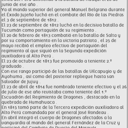
junio de ese año .
Ya al mando superior del general Manuel Belgrano durante
el Éxodo Jujeño luchó en el combate del Río de las Piedras
el 3 de septiembre de 1812 .
El 23 de septiembre de 1812 luchó en la decisiva batalla de
Tucumán como portaguión de su regimiento .
El 20 de febrero de 1813 combatió en la batalla de Salta y
por su comportamiento en la victoria patriota , el 25 de
mayo recibió el empleo efectivo de portaguión del
regimiento al que siguió en la Segunda expedición
auxiliadora al Alto Perú .
El 23 de octubre de 1813 fue promovido a teniente 2.º
graduado .
Con ese rango participó de las batallas de Vilcapugio y de
Ayohuma , así como del posterior repliegue hasta san
Salvador de Jujuy .
El 23 de abril de 1814 fue nombrado teniente efectivo y el 26
de julio de ese año revistaba como teniente del 1.º
Escuadrón del Regimiento de Dragones , destacado en la
quebrada de Humahuaca .
En 1815 tomó parte de la Tercera expedición auxiliadora al
Alto Perú comandada por el general José Rondeau .
En abril integró el cuerpo de Dragones afectados a la
vanguardia al mando del general Fernández de la Cruz y