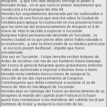
Belgrano , y que tres días después entregó el poder a
Bernabé Aráoz , en el que sería el primer movimiento que
conduciría a la Anarquía del Año XX .
Heredia fue seguidamente destacado por los sublevados a
la cabeza de una fuerza que marchó sobre la Ciudad de
Córdoba para apoyar la revolución en esa provincia hasta
que las noticias del pronunciamiento de Arequito el 8 de
enero de 1820 lo decidió a regresar a Tucumán .
Belgrano había permanecido detenido en Tucumán , la
misma ciudad en la que pocos años antes había salvado a
la revolución , y solo la intercesión de su médico particular
, el escocés Joseph Redhead , impidió que fuera
encadenado .
Una vez en Tucumán , Felipe Heredia recibió órdenes de
Aráoz de escoltar con 100 de sus hombres hasta Santiago
del Estero al general Belgrano quien gravemente enfermo
había sido autorizado a regresar a Buenos Aires a morir .
Heredia tenía también instrucciones de asegurar la
elección de los dos representantes al Congreso
Constituyente que debía comenzar a sesionar el 20 de
marzo de 1820 en San Miguel de Tucumán .
Heredia dejó en Santiago del Estero un destacamento de 50
dragones al mando del capitán Juan Francisco Echauri
quien hizo reemplazar a los miembros del cabildo local por
hombres de Aráoz y aseguró la elección de los