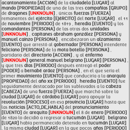
acantonamiento [ACCIóN]
de la
ciudadela [LUGAR]
al
mando [PROPIEDAD]
de una de las tres
compañías [GRUPO]
de
dragones [
UNKNOWN
]
, únicas
fuerzas [FUERZA]
remanentes del
ejército [EJéRCITO]
del
norte [LUGAR]
. el 11
de
noviembre [PERIODO]
de 1819 ,
heredia [EVENTO]
y los
comandantes [PERSONA]
de las otras dos
unidades
[
UNKNOWN
]
,
capitanes abraham gonzález [PERSONA]
y
manuel cainzo [PERSONA]
, encabezaron un
alzamiento
[EVENTO]
que arrestó al
gobernador [PERSONA]
intendente
feliciano [PERSONA]
de la
mota botello [PERSONA]
,
partidario del
directorio [ACCIóN]
, y al
enfermo
[
UNKNOWN
]
general
manuel
belgrano [LUGAR]
[PERSONA]
,
y que tres
días [PERIODO]
después entregó el
poder
[PODER]
a
bernabé
aráoz [PERSONA]
, en el que sería el
primer
movimiento [EVENTO]
que conduciría a la
anarquía
[PROPIEDAD]
del
año xx [PERIODO]
.
heredia [EVENTO]
fue
seguidamente destacado por los sublevados a la
cabeza
[CABEZA]
de una
fuerza [FUERZA]
que marchó sobre la
ciudad [LUGAR]
de
córdoba [LUGAR]
para apoyar la
revolución [PROCESO]
en esa
provincia [LUGAR]
hasta que
las
noticias [ACTO_DE_HABLA]
del
pronunciamiento
[EVENTO]
de
arequito [
UNKNOWN
]
el 8 de
enero [PERIODO]
de 1820 lo decidió a regresar a
tucumán [LUGAR]
.
belgrano
[LUGAR]
había permanecido detenido en
tucumán [LUGAR]
, la misma
ciudad [LUGAR]
en la que pocos
años [PERIODO]