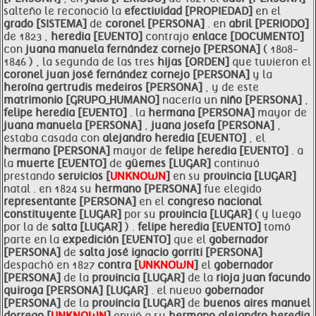
salteño le reconoció la
efectividad [PROPIEDAD]
en el
grado [SISTEMA]
de
coronel [PERSONA]
. en
abril [PERIODO]
de 1823 ,
heredia [EVENTO]
contrajo
enlace [DOCUMENTO]
con
juana manuela fernández cornejo [PERSONA]
( 1808-
1846 ) , la segunda de las tres
hijas [ORDEN]
que tuvieron el
coronel juan josé fernández cornejo [PERSONA]
y la
heroína gertrudis medeiros [PERSONA]
, y de este
matrimonio [GRUPO_HUMANO]
nacería un
niño [PERSONA]
,
felipe
heredia [EVENTO]
. la
hermana [PERSONA]
mayor de
juana manuela [PERSONA]
,
juana josefa [PERSONA]
,
estaba casada con
alejandro
heredia [EVENTO]
, el
hermano [PERSONA]
mayor de
felipe
heredia [EVENTO]
. a
la
muerte [EVENTO]
de
güemes [LUGAR]
continuó
prestando
servicios [
UNKNOWN
]
en su
provincia [LUGAR]
natal . en 1824 su
hermano [PERSONA]
fue elegido
representante [PERSONA]
en el
congreso nacional
constituyente [LUGAR]
por su
provincia [LUGAR]
( y luego
por la de
salta [LUGAR]
) .
felipe
heredia [EVENTO]
tomó
parte en la
expedición [EVENTO]
que el
gobernador
[PERSONA]
de
salta josé ignacio gorriti [PERSONA]
despachó en 1827
contra [
UNKNOWN
]
el
gobernador
[PERSONA]
de la
provincia [LUGAR]
de la
rioja juan
facundo
quiroga [PERSONA]
[LUGAR]
. el nuevo
gobernador
[PERSONA]
de la
provincia [LUGAR]
de
buenos aires manuel