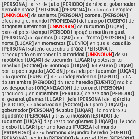
[PERSONA]
. el 31 de
julio [PERIODO]
de 1820 el
gobernador
bernabé
aráoz [PERSONA]
[PERSONA]
le otorgó el
empleo
[
UNKNOWN
]
de
teniente [PERSONA]
coronel [PERSONA]
efectivo y el
mando [PROPIEDAD]
del
cuerpo [CUERPO]
de
dragones
veteranos [
UNKNOWN
]
de
tucumán [LUGAR]
,
pero al poco
tiempo [PERIODO]
apoyó a
martín miguel
[PERSONA]
de
güemes [LUGAR]
en el
frente [PERSONA]
del
norte [LUGAR]
en
momentos [EVENTO]
en que el
caudillo
[PERSONA]
salteño acusaba a
aráoz [PERSONA]
,
preocupado en imponer la
autoridad [
UNKNOWN
]
de su
república [LUGAR]
de
tucumán [LUGAR]
y aplastar la
rebelión [ACCIóN]
de
santiago [LUGAR]
del
estero [LUGAR]
,
por la poca
ayuda [ACCIóN]
prestada por
tucumán [LUGAR]
a la
guerra [EVENTO]
de la
independencia [EVENTO]
. el 6
de
setiembre [PERíODO]
de 1820
heredia [EVENTO]
recibió
los
despachos [ORGANIZACIóN]
de
coronel [PERSONA]
graduado y en
diciembre [PERIODO]
de ese
año [PERIODO]
el
general
güemes [LUGAR]
,
jefe [PERSONA]
del
ejército
[EJéRCITO]
de
observación [ACCIóN]
del
perú [LUGAR]
y
gobernador [PERSONA]
de
salta [LUGAR]
, lo nombró su
ayudante [PERSONA]
y tras la
invasión [ESTADO]
de
tucumán [LUGAR]
dispuesta por
güemes [LUGAR]
y llevada
a
cabo [LUGAR]
por una
fuerza [FUERZA]
al
mando
[PROPIEDAD]
de su
hermano
alejandro
heredia [EVENTO]
[PERSONA]
, en
julio [PERIODO]
de 1821 el
líder [PERSONA]