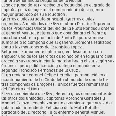
, ahora denominado Dragones de la Nación .
El 20 de junio de 1817 recibió la efectividad en el grado de
capitán y el 6 de agosto el nombramiento de sargento
mayor graduado de su Escuadrón .
Guerras civiles Artículo principal : Guerras civiles
argentinas A mediados de 1819 el ahora Director Supremo
de las Provincias Unidas del Río de la Plata Rondeau ordenó
al general Manuel Belgrano que abandonara el frente y
marchara sobre la provincia de Santa Fe para sumarse
sumar se a la campaña que el general Viamonte realizaba
contra las montoneras de Estanislao López .
Belgrano , sumamente enfermo y en desacuerdo con
emplear uno de los ejércitos de la nación en la guerra civil ,
ordenó a sus tropas iniciar la marcha hacia el sur según sus
órdenes , pero pidió licencia y delegó el mando en su
segundo Francisco Fernández de la Cruz .
El ya teniente coronel Felipe Heredia , permaneció en el
acantonamiento de La Ciudadela al mando de una de las
tres compañías de Dragones , únicas fuerzas remanentes
del Ejército del Norte .
El 11 de noviembre de 1819 , Heredia y los comandantes de
las otras dos unidades , capitanes Abraham González y
Manuel Cainzo , encabezaron un alzamiento que arrestó al
gobernador intendente Feliciano de la Mota Botello ,
partidario del Directorio , y al enfermo general Manuel