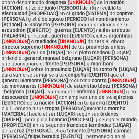
ahora denominado
dragones [
UNKNOWN
]
de la
nación
[ACCIóN]
. el 20 de
junio [PERIODO]
de 1817 recibió la
efectividad [PROPIEDAD]
en el
grado [SISTEMA]
de
capitán
[PERSONA]
y el 6 de
agosto [PERIODO]
el
nombramiento
[ACCIóN]
de
sargento [PERSONA]
mayor graduado de su
escuadrón [EJéRCITO]
.
guerras [EVENTO]
civiles
artículo
[PALABRA]
principal :
guerras [EVENTO]
civiles
argentinas
[
UNKNOWN
]
a
mediados [
UNKNOWN
]
de 1819 el ahora
director supremo [
UNKNOWN
]
de las
provincias unidas
[
UNKNOWN
]
del
río [LUGAR]
de la
plata rondeau [LUGAR]
ordenó al
general
manuel
belgrano [LUGAR]
[PERSONA]
que abandonara el
frente [PERSONA]
y
marchara
[
UNKNOWN
]
sobre la
provincia [LUGAR]
de
santa fe [LUGAR]
para sumarse sumar se a la
campaña [EVENTO]
que el
general viamonte [PERSONA]
realizaba
contra [
UNKNOWN
]
las
montoneras [
UNKNOWN
]
de
estanislao lópez [PERSONA]
.
belgrano [LUGAR]
, sumamente
enfermo [
UNKNOWN
]
y en
desacuerdo [
UNKNOWN
]
con emplear uno de los
ejércitos
[EJéRCITO]
de la
nación [ACCIóN]
en la
guerra [EVENTO]
civil , ordenó a sus
tropas [PERSONA]
iniciar la
marcha
[MATERIAL]
hacia el
sur [LUGAR]
según sus
órdenes
[ORDEN]
, pero pidió
licencia [PROCESO]
y delegó el
mando
[PROPIEDAD]
en su segundo
francisco fernández [LUGAR]
de la
cruz [PERSONA]
. el ya
teniente [PERSONA]
coronel
[PERSONA]
felipe
heredia [EVENTO]
, permaneció en el