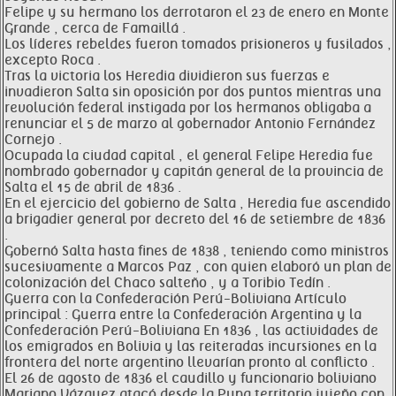
Felipe y su hermano los derrotaron el 23 de enero en Monte
Grande , cerca de Famaillá .
Los líderes rebeldes fueron tomados prisioneros y fusilados ,
excepto Roca .
Tras la victoria los Heredia dividieron sus fuerzas e
invadieron Salta sin oposición por dos puntos mientras una
revolución federal instigada por los hermanos obligaba a
renunciar el 5 de marzo al gobernador Antonio Fernández
Cornejo .
Ocupada la ciudad capital , el general Felipe Heredia fue
nombrado gobernador y capitán general de la provincia de
Salta el 15 de abril de 1836 .
En el ejercicio del gobierno de Salta , Heredia fue ascendido
a brigadier general por decreto del 16 de setiembre de 1836
.
Gobernó Salta hasta fines de 1838 , teniendo como ministros
sucesivamente a Marcos Paz , con quien elaboró un plan de
colonización del Chaco salteño , y a Toribio Tedín .
Guerra con la Confederación Perú-Boliviana Artículo
principal : Guerra entre la Confederación Argentina y la
Confederación Perú-Boliviana En 1836 , las actividades de
los emigrados en Bolivia y las reiteradas incursiones en la
frontera del norte argentino llevarían pronto al conflicto .
El 26 de agosto de 1836 el caudillo y funcionario boliviano
Mariano Vázquez atacó desde la Puna territorio jujeño con