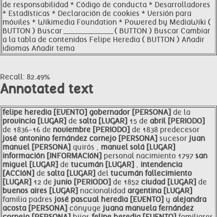
de responsabilidad * Código de conducta * Desarrolladores
* Estadísticas * Declaración de cookies * Versión para
móviles * Wikimedia Foundation * Powered by MediaWiki (
BUTTON ) Buscar ____________________ ( BUTTON ) Buscar Cambiar
a la tabla de contenidos Felipe Heredia ( BUTTON ) Añadir
idiomas Añadir tema
Recall: 82.49%
Annotated text
felipe
heredia [EVENTO]
gobernador [PERSONA]
de la
provincia [LUGAR]
de
salta [LUGAR]
15 de
abril [PERIODO]
de 1836-16 de
noviembre [PERIODO]
de 1838 predecesor
josé antonino fernández cornejo [PERSONA]
sucesor
juan
manuel [PERSONA]
quirós ,
manuel solá [LUGAR]
información [INFORMACIóN]
personal nacimiento 1797
san
miguel [LUGAR]
de
tucumán [LUGAR]
,
intendencia
[ACCIóN]
de
salta [LUGAR]
del
tucumán fallecimiento
[LUGAR]
12 de
junio [PERIODO]
de 1852
ciudad [LUGAR]
de
buenos aires [LUGAR]
nacionalidad
argentina [LUGAR]
familia padres
josé pascual
heredia [EVENTO]
y
alejandra
acosta [PERSONA]
cónyuge
juana manuela fernández