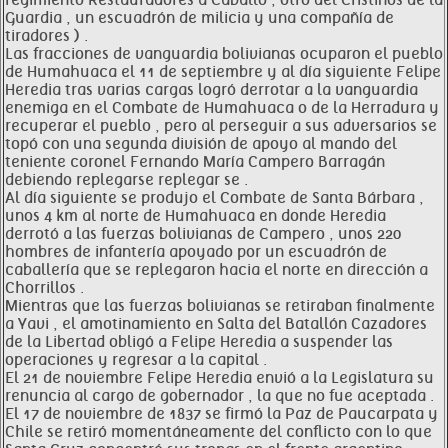
regimiento Restauradores a Caballo , otro del Cristinos de la
Guardia , un escuadrón de milicia y una compañía de
tiradores ) .
Las fracciones de vanguardia bolivianas ocuparon el pueblo
de Humahuaca el 11 de septiembre y al día siguiente Felipe
Heredia tras varias cargas logró derrotar a la vanguardia
enemiga en el Combate de Humahuaca o de la Herradura y
recuperar el pueblo , pero al perseguir a sus adversarios se
topó con una segunda división de apoyo al mando del
teniente coronel Fernando María Campero Barragán
debiendo replegarse replegar se .
Al día siguiente se produjo el Combate de Santa Bárbara ,
unos 4 km al norte de Humahuaca en donde Heredia
derrotó a las fuerzas bolivianas de Campero , unos 220
hombres de infantería apoyado por un escuadrón de
caballería que se replegaron hacia el norte en dirección a
Chorrillos .
Mientras que las fuerzas bolivianas se retiraban finalmente
a Yavi , el amotinamiento en Salta del Batallón Cazadores
de la Libertad obligó a Felipe Heredia a suspender las
operaciones y regresar a la capital .
El 21 de noviembre Felipe Heredia envió a la Legislatura su
renuncia al cargo de gobernador , la que no fue aceptada .
El 17 de noviembre de 1837 se firmó la Paz de Paucarpata y
Chile se retiró momentáneamente del conflicto con lo que