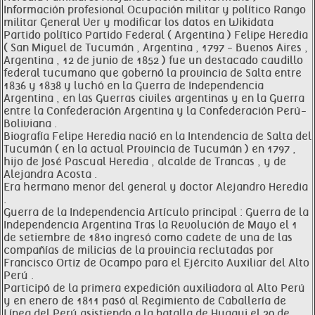
Información profesional Ocupación militar y político Rango
militar General Ver y modificar los datos en Wikidata
Partido político Partido Federal ( Argentina ) Felipe Heredia
( San Miguel de Tucumán , Argentina , 1797 - Buenos Aires ,
Argentina , 12 de junio de 1852 ) fue un destacado caudillo
federal tucumano que gobernó la provincia de Salta entre
1836 y 1838 y luchó en la Guerra de Independencia
Argentina , en las Guerras civiles argentinas y en la Guerra
entre la Confederación Argentina y la Confederación Perú-
Boliviana .
Biografía Felipe Heredia nació en la Intendencia de Salta del
Tucumán ( en la actual Provincia de Tucumán ) en 1797 ,
hijo de José Pascual Heredia , alcalde de Trancas , y de
Alejandra Acosta .
Era hermano menor del general y doctor Alejandro Heredia
.
Guerra de la Independencia Artículo principal : Guerra de la
Independencia Argentina Tras la Revolución de Mayo el 1
de setiembre de 1810 ingresó como cadete de una de las
compañías de milicias de la provincia reclutadas por
Francisco Ortiz de Ocampo para el Ejército Auxiliar del Alto
Perú .
Participó de la primera expedición auxiliadora al Alto Perú
y en enero de 1811 pasó al Regimiento de Caballería de
Línea del Perú asistiendo a la batalla de Huaqui el 20 de