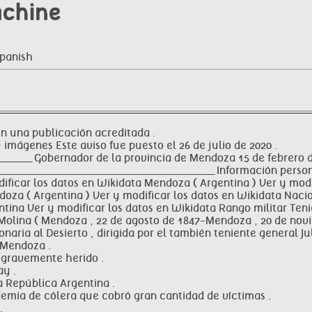
achine
Spanish
en una publicación acreditada .
· imágenes Este aviso fue puesto el 26 de julio de 2020 .
_____________________ Gobernador de la provincia de Mendoza 15 de fe
_______________________________________________________ Información
ificar los datos en Wikidata Mendoza ( Argentina ) Ver y mod
ndoza ( Argentina ) Ver y modificar los datos en Wikidata Nac
ntina Ver y modificar los datos en Wikidata Rango militar Ten
lina ( Mendoza , 22 de agosto de 1847-Mendoza , 20 de novie
naria al Desierto , dirigida por el también teniente general Ju
 Mendoza .
ó gravemente herido .
ay .
a República Argentina .
emia de cólera que cobró gran cantidad de víctimas .
.