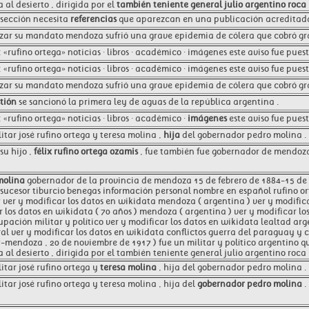
 al desierto , dirigida por el
también teniente general julio argentino roca
o sección necesita
referencias
que aparezcan en una publicación acreditada
lizar su mandato mendoza sufrió una grave epidemia de cólera que cobró g
: «rufino ortega» noticias · libros · académico · imágenes este aviso fue puest
 «rufino ortega» noticias · libros · académico · imágenes este aviso fue pues
lizar su mandato mendoza sufrió una grave epidemia de cólera que cobró g
tión
se sancionó la primera ley de aguas de la república argentina .
 «rufino ortega» noticias · libros · académico ·
imágenes
este aviso fue puest
litar josé rufino ortega y teresa molina ,
hija
del gobernador pedro molina .
u hijo ,
félix rufino ortega ozamis
, fue también fue gobernador de mendoza 
molina
gobernador de la provincia de mendoza 15 de febrero de 1884-15 de f
sucesor tiburcio benegas información personal nombre en español rufino or
 ver y modificar los datos en wikidata mendoza ( argentina ) ver y modific
r los datos en wikidata ( 70 años ) mendoza ( argentina ) ver y modificar 
upación militar y político ver y modificar los datos en wikidata lealtad arg
al ver y modificar los datos en wikidata conflictos guerra del paraguay y
-mendoza , 20 de noviembre de 1917 ) fue un militar y político argentino q
 al desierto , dirigida por el también teniente general julio argentino roca 
litar josé rufino ortega y
teresa molina
, hija del gobernador pedro molina .
litar josé rufino ortega y teresa molina , hija del
gobernador pedro molina
.