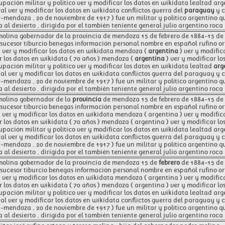
upación militar y político ver y modificar los datos en wikidata lealtad arg
al ver y modificar los datos en wikidata conflictos guerra del
paraguay
y c
-mendoza , 20 de noviembre de 1917 ) fue un militar y político argentino q
 al desierto , dirigida por el también teniente general julio argentino roca 
molina gobernador de la provincia de mendoza 15 de febrero de 1884-15 de f
sucesor tiburcio benegas información personal nombre en español rufino or
 ver y modificar los datos en wikidata mendoza (
argentina
) ver y modific
r los datos en wikidata ( 70 años ) mendoza (
argentina
) ver y modificar l
upación militar y político ver y modificar los datos en wikidata lealtad
arg
al ver y modificar los datos en wikidata conflictos guerra del paraguay y 
-mendoza , 20 de noviembre de 1917 ) fue un militar y político argentino q
 al desierto , dirigida por el también teniente general julio argentino roca 
 molina gobernador de la
provincia
de mendoza 15 de febrero de 1884-15 de f
sucesor tiburcio benegas información personal nombre en español rufino or
 ver y modificar los datos en wikidata mendoza ( argentina ) ver y modific
r los datos en wikidata ( 70 años ) mendoza ( argentina ) ver y modificar 
upación militar y político ver y modificar los datos en wikidata lealtad arg
al ver y modificar los datos en wikidata conflictos guerra del paraguay y 
-mendoza , 20 de noviembre de 1917 ) fue un militar y político argentino q
 al desierto , dirigida por el también teniente general julio argentino roca 
 molina gobernador de la provincia de mendoza 15 de
febrero
de 1884-15 de
sucesor tiburcio benegas información personal nombre en español rufino or
 ver y modificar los datos en wikidata mendoza ( argentina ) ver y modific
r los datos en wikidata ( 70 años ) mendoza ( argentina ) ver y modificar 
upación militar y político ver y modificar los datos en wikidata lealtad arg
al ver y modificar los datos en wikidata conflictos guerra del paraguay y 
-mendoza , 20 de noviembre de 1917 ) fue un militar y político argentino q
 al desierto , dirigida por el también teniente general julio argentino roca 