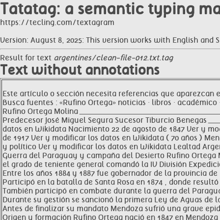
Tatatag: a semantic typing m
https://tecling.com/textagram
Version: August 8, 2025: This version works with English and 
Result for text
argentines/clean-file-012.txt.tag
Text without annotations
Este artículo o sección necesita referencias que aparezcan 
Busca fuentes : «Rufino Ortega» noticias · libros · académico 
Rufino Ortega Molina _____________________________________________
Predecesor José Miguel Segura Sucesor Tiburcio Benegas ___________
datos en Wikidata Nacimiento 22 de agosto de 1847 Ver y mod
de 1917 Ver y modificar los datos en Wikidata ( 70 años ) Me
y político Ver y modificar los datos en Wikidata Lealtad Arge
Guerra del Paraguay y campaña del Desierto Rufino Ortega Mo
el grado de teniente general comandó la IV División Expedicio
Entre los años 1884 y 1887 fue gobernador de la provincia de
Participó en la batalla de Santa Rosa en 1874 , donde result
También participó en combate durante la guerra del Paragu
Durante su gestión se sancionó la primera Ley de Aguas de l
Antes de finalizar su mandato Mendoza sufrió una grave epid
Origen y formación Rufino Ortega nació en 1847 en Mendoza 