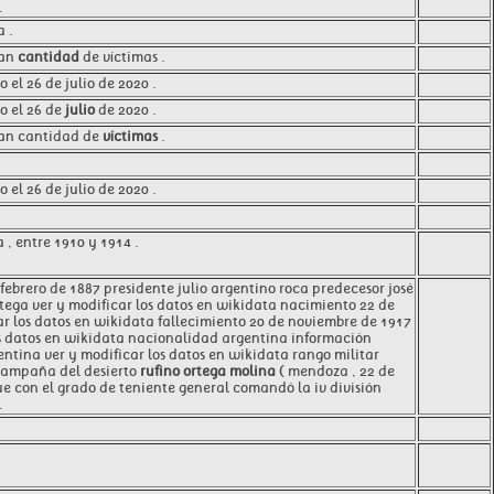
.
 .
ran
cantidad
de víctimas .
o el 26 de julio de 2020 .
to el 26 de
julio
de 2020 .
ran cantidad de
víctimas
.
o el 26 de julio de 2020 .
, entre 1910 y 1914 .
ebrero de 1887 presidente julio argentino roca predecesor josé
tega ver y modificar los datos en wikidata nacimiento 22 de
ar los datos en wikidata fallecimiento 20 de noviembre de 1917
los datos en wikidata nacionalidad argentina información
entina ver y modificar los datos en wikidata rango militar
 campaña del desierto
rufino ortega molina
( mendoza , 22 de
ue con el grado de teniente general comandó la iv división
.