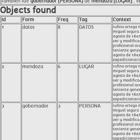
también fue
gobernador [PERSONA]
de
mendoza [LUGAR]
, e
Objects found
Id
Form
Freq
Tag
Context
1
datos
8
DATOS
rufino ortega 
miguel segura 
agosto de 1847
ver y modifica
profesional oc
teniente gener
agosto de 1847
expedicionaria
2
mendoza
6
LUGAR
rufino ortega 
miguel segura 
agosto de 1847
ver y modifica
profesional oc
teniente gener
agosto de 184
expedicionaria
3
gobernador
3
PERSONA
rufino ortega
miguel segura 
agosto de 1847
ver y modifica
profesional oc
teniente gener
agosto de 1847
expedicionaria