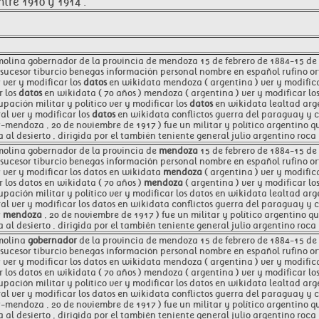
ntre 1910 y 1914 .
molina gobernador de la provincia de mendoza 15 de febrero de 1884-15 de f
sucesor tiburcio benegas información personal nombre en español rufino or
 ver y modificar los
datos
en wikidata mendoza ( argentina ) ver y modifica
r los
datos
en wikidata ( 70 años ) mendoza ( argentina ) ver y modificar lo
upación militar y político ver y modificar los
datos
en wikidata lealtad arge
al ver y modificar los
datos
en wikidata conflictos guerra del paraguay y c
-mendoza , 20 de noviembre de 1917 ) fue un militar y político argentino q
 al desierto , dirigida por el también teniente general julio argentino roca 
molina gobernador de la provincia de
mendoza
15 de febrero de 1884-15 de 
sucesor tiburcio benegas información personal nombre en español rufino or
 ver y modificar los datos en wikidata
mendoza
( argentina ) ver y modific
r los datos en wikidata ( 70 años )
mendoza
( argentina ) ver y modificar l
upación militar y político ver y modificar los datos en wikidata lealtad arg
al ver y modificar los datos en wikidata conflictos guerra del paraguay y 
7
mendoza
, 20 de noviembre de 1917 ) fue un militar y político argentino q
 al desierto , dirigida por el también teniente general julio argentino roca 
 molina
gobernador
de la provincia de mendoza 15 de febrero de 1884-15 de f
sucesor tiburcio benegas información personal nombre en español rufino or
 ver y modificar los datos en wikidata mendoza ( argentina ) ver y modific
r los datos en wikidata ( 70 años ) mendoza ( argentina ) ver y modificar 
upación militar y político ver y modificar los datos en wikidata lealtad arg
al ver y modificar los datos en wikidata conflictos guerra del paraguay y 
-mendoza , 20 de noviembre de 1917 ) fue un militar y político argentino q
 al desierto , dirigida por el también teniente general julio argentino roca 