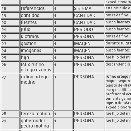
expedicionaria
18
referencias
1
SISTEMA
este artículo 
19
cantidad
1
CANTIDAD
antes de fina
20
fuentes
1
CANTIDAD
busca
fuentes
21
julio
1
PERIODO
busca fuentes :
22
víctimas
1
PERSONA
antes de fina
23
gestión
1
IMAGEN
durante su
ges
24
imágenes
1
IMAGEN
busca fuentes :
25
hija
1
PERSONA
fue hijo del mi
26
félix rufino
1
PERSONA
descendencia s
ortega ozamis
27
rufino ortega
1
PERSONA
rufino ortega 
miguel segura 
molina
agosto de 1847
ver y modifica
profesional oc
teniente gener
agosto de 1847
expedicionaria
28
teresa molina
1
PERSONA
fue hijo del mi
29
gobernador
1
PERSONA
fue hijo del mi
pedro molina