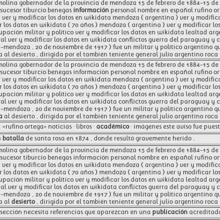
molina gobernador de la provincia de mendoza 15 de febrero de 1884-15 de f
sucesor tiburcio benegas
información
personal nombre en español rufino or
 ver y modificar los datos en wikidata mendoza ( argentina ) ver y modific
r los datos en wikidata ( 70 años ) mendoza ( argentina ) ver y modificar 
upación militar y político ver y modificar los datos en wikidata lealtad arg
al ver y modificar los datos en wikidata conflictos guerra del paraguay y 
-mendoza , 20 de noviembre de 1917 ) fue un militar y político argentino q
 al desierto , dirigida por el también teniente general julio argentino roca 
molina gobernador de la provincia de mendoza 15 de febrero de 1884-15 de f
sucesor tiburcio benegas información personal nombre en español rufino or
 ver y modificar los datos en wikidata mendoza ( argentina ) ver y modific
r los datos en wikidata ( 70 años ) mendoza ( argentina ) ver y modificar 
upación militar y político ver y modificar los datos en wikidata lealtad arg
al ver y modificar los datos en wikidata conflictos guerra del paraguay y 
-mendoza , 20 de noviembre de 1917 ) fue un militar y político argentino 
a
al desierto , dirigida por el también teniente general julio argentino roca 
 «rufino ortega» noticias · libros ·
académico
· imágenes este aviso fue puesto
a
batalla
de santa rosa en 1874 , donde resultó gravemente herido .
molina gobernador de la provincia de mendoza 15 de febrero de 1884-15 de f
sucesor tiburcio benegas información personal nombre en español rufino or
 ver y modificar los datos en wikidata mendoza ( argentina ) ver y modific
r los datos en wikidata ( 70 años ) mendoza ( argentina ) ver y modificar 
upación militar y político ver y modificar los datos en wikidata lealtad arg
al ver y modificar los datos en wikidata conflictos guerra del paraguay 
-mendoza , 20 de noviembre de 1917 ) fue un militar y político argentino q
a al
desierto
, dirigida por el también teniente general julio argentino roca 
o sección necesita referencias que aparezcan en una
publicación
acreditada