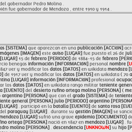
a del gobernador Pedro Molina .
bién fue gobernador de Mendoza , entre 1910 y 1914 .
ias [SISTEMA]
que aparezcan en una
publicación [ACCIóN]
acr
imágenes [IMAGEN]
este
aviso [LUGAR]
fue puesto el 26 de
ju
[LUGAR]
15 de
febrero [PERIODO]
de 1884-15 de
febrero [PER
urcio benegas
información [INFORMACIóN]
personal
nombre [
1847 ver y modificar los
datos [DATOS]
en wikidata
mendoza [
O]
de 1917 ver y modificar los
datos [DATOS]
en wikidata ( 70
a
ntina [LUGAR]
información [INFORMACIóN]
profesional
ocupac
ar los
datos [DATOS]
en wikidata rango militar
teniente gene
a [EVENTO]
del
desierto
rufino ortega molina [PERSONA]
(
me
o
argentino [PERSONA]
que con el
grado [SISTEMA]
de
tenient
iente general [PERSONA]
julio [PERIODO]
argentino [PERSON
[LUGAR]
. participó en la
batalla [EVENTO]
de
santa rosa [EV
del
paraguay [LUGAR]
. durante su
gestión [IMAGEN]
se sanci
mendoza [LUGAR]
sufrió una grave
epidemia [DOCUMENTO]
d
fino ortega [PERSONA]
nació en 1847 en
mendoza [LUGAR]
. f
edro molina [PERSONA]
.
descendencia [
UNKNOWN
]
su
hijo 