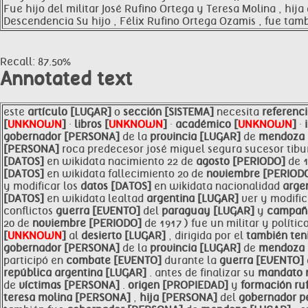
Fue hijo del militar José Rufino Ortega y Teresa Molina , hij
Descendencia Su hijo , Félix Rufino Ortega Ozamis , fue tam
Recall: 87.50%
Annotated text
este
artículo [LUGAR]
o
sección [SISTEMA]
necesita
referenc
[
UNKNOWN
]
·
libros [
UNKNOWN
]
·
académico [
UNKNOWN
]
·
gobernador [PERSONA]
de la
provincia [LUGAR]
de
mendoza 
[PERSONA]
roca predecesor josé miguel segura sucesor tib
[DATOS]
en wikidata nacimiento 22 de
agosto [PERIODO]
de 
[DATOS]
en wikidata fallecimiento 20 de
noviembre [PERIOD
y modificar los
datos [DATOS]
en wikidata nacionalidad
arge
[DATOS]
en wikidata lealtad
argentina [LUGAR]
ver y modific
conflictos
guerra [EVENTO]
del
paraguay [LUGAR]
y
campañ
20 de
noviembre [PERIODO]
de 1917 ) fue un militar y polític
[
UNKNOWN
]
al
desierto [LUGAR]
, dirigida por el
también
ten
gobernador [PERSONA]
de la
provincia [LUGAR]
de
mendoza 
participó en
combate [EVENTO]
durante la
guerra [EVENTO]
república
argentina [LUGAR]
. antes de finalizar su
mandato
de
víctimas [PERSONA]
.
origen [PROPIEDAD]
y
formación ru
teresa molina [PERSONA]
,
hija [PERSONA]
del
gobernador p