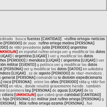
editada . busca
fuentes [CANTIDAD]
:
«rufino ortega» noticias
lio [PERIODO]
de 2020 .
rufino ortega molina [PERSONA]
IODO]
de 1887 presidente
julio [PERIODO]
argentino
UNKNOWN
]
en español rufino ortega ver y modificar los
datos
LUGAR]
(
argentina [LUGAR]
) ver y modificar los
datos
ños [PERIODO]
)
mendoza [LUGAR]
(
argentina [LUGAR]
) ver
ión militar [EVENTO]
y político ver y modificar los
datos
ral [PERSONA]
ver y modificar los
datos [DATOS]
en wikidata
ndoza [LUGAR]
, 22 de
agosto [PERIODO]
de 1847-mendoza ,
e general [PERSONA]
comandó la
iv división expedicionaria
A]
roca [PERSONA]
. entre los
años [PERIODO]
1884 y 1887 fue
ENTO]
en 1874 , donde resultó gravemente herido . también
onó la primera
ley [PERSONA]
de
aguas [LUGAR]
de la
e
cólera [
UNKNOWN
]
que cobró gran
cantidad [CANTIDAD]
ue
hijo [PERSONA]
del
militar josé rufino ortega [PERSONA]
y
[PERSONA]
,
félix rufino ortega ozamis [PERSONA]
, fue