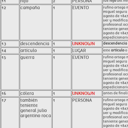
11
hijo
2
PERSONA
fue
hijo
del mil
12
campaña
1
EVENTO
rufino ortega 
miguel segura 
agosto de 1847
ver y modifica
profesional oc
teniente gener
agosto de 1847
expedicionaria
13
descendencia
1
UNKNOWN
descendencia
14
artículo
1
LUGAR
este
artículo
o 
15
guerra
1
EVENTO
rufino ortega 
miguel segura 
agosto de 1847
ver y modifica
profesional oc
teniente gener
agosto de 1847
expedicionaria
16
cólera
1
UNKNOWN
antes de fina
17
también
1
PERSONA
rufino ortega 
miguel segura 
teniente
agosto de 1847
general julio
ver y modifica
argentino roca
profesional oc
teniente gener
agosto de 1847