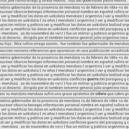
itar josé rufino ortega y teresa molina , hija del gobernador pedro molina .
molina gobernador de la provincia de mendoza 15 de febrero de 1884-15 de f
sucesor tiburcio benegas información personal nombre en español rufino or
 ver y modificar los datos en wikidata mendoza ( argentina ) ver y modific
r los datos en wikidata ( 70 años ) mendoza ( argentina ) ver y modificar 
upación militar y político ver y modificar los datos en wikidata lealtad arg
al ver y modificar los datos en wikidata conflictos guerra del paraguay y
-mendoza , 20 de noviembre de 1917 ) fue un militar y político argentino q
 al desierto , dirigida por el también teniente general julio argentino roca 
su hijo , félix rufino ortega ozamis , fue también fue gobernador de mendoza
sección necesita referencias que aparezcan en una publicación acreditada
molina gobernador de la provincia de mendoza 15 de febrero de 1884-15 de f
sucesor tiburcio benegas información personal nombre en español rufino or
 ver y modificar los datos en wikidata mendoza ( argentina ) ver y modific
r los datos en wikidata ( 70 años ) mendoza ( argentina ) ver y modificar 
upación militar y político ver y modificar los datos en wikidata lealtad arg
al ver y modificar los datos en wikidata conflictos
guerra
del paraguay y c
-mendoza , 20 de noviembre de 1917 ) fue un militar y político argentino q
 al desierto , dirigida por el también teniente general julio argentino roca 
lizar su mandato mendoza sufrió una grave epidemia de
cólera
que cobró gr
molina gobernador de la provincia de mendoza 15 de febrero de 1884-15 de f
sucesor tiburcio benegas información personal nombre en español rufino or
 ver y modificar los datos en wikidata mendoza ( argentina ) ver y modific
r los datos en wikidata ( 70 años ) mendoza ( argentina ) ver y modificar 
upación militar y político ver y modificar los datos en wikidata lealtad arg
al ver y modificar los datos en wikidata conflictos guerra del paraguay y 
-mendoza , 20 de noviembre de 1917 ) fue un militar y político argentino q