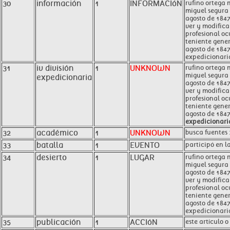
30
información
1
INFORMACIóN
rufino ortega 
miguel segura 
agosto de 1847
ver y modifica
profesional oc
teniente gener
agosto de 1847
expedicionaria
31
iv división
1
UNKNOWN
rufino ortega 
miguel segura 
expedicionaria
agosto de 1847
ver y modifica
profesional oc
teniente gener
agosto de 1847
expedicionari
32
académico
1
UNKNOWN
busca fuentes :
33
batalla
1
EVENTO
participó en l
34
desierto
1
LUGAR
rufino ortega 
miguel segura 
agosto de 1847
ver y modifica
profesional oc
teniente gener
agosto de 1847
expedicionari
35
publicación
1
ACCIóN
este artículo 