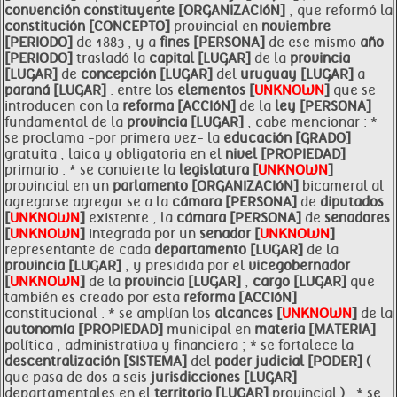
convención constituyente [ORGANIZACIóN]
, que reformó la
constitución [CONCEPTO]
provincial en
noviembre
[PERIODO]
de 1883 , y a
fines [PERSONA]
de ese mismo
año
[PERIODO]
trasladó la
capital [LUGAR]
de la
provincia
[LUGAR]
de
concepción [LUGAR]
del
uruguay [LUGAR]
a
paraná [LUGAR]
. entre los
elementos [
UNKNOWN
]
que se
introducen con la
reforma [ACCIóN]
de la
ley [PERSONA]
fundamental de la
provincia [LUGAR]
, cabe mencionar : *
se proclama -por primera vez- la
educación [GRADO]
gratuita , laica y obligatoria en el
nivel [PROPIEDAD]
primario . * se convierte la
legislatura [
UNKNOWN
]
provincial en un
parlamento [ORGANIZACIóN]
bicameral al
agregarse agregar se a la
cámara [PERSONA]
de
diputados
[
UNKNOWN
]
existente , la
cámara [PERSONA]
de
senadores
[
UNKNOWN
]
integrada por un
senador [
UNKNOWN
]
representante de cada
departamento [LUGAR]
de la
provincia [LUGAR]
, y presidida por el
vicegobernador
[
UNKNOWN
]
de la
provincia [LUGAR]
,
cargo [LUGAR]
que
también es creado por esta
reforma [ACCIóN]
constitucional . * se amplían los
alcances [
UNKNOWN
]
de la
autonomía [PROPIEDAD]
municipal en
materia [MATERIA]
política , administrativa y financiera ; * se fortalece la
descentralización [SISTEMA]
del
poder judicial [PODER]
(
que pasa de dos a seis
jurisdicciones [LUGAR]
departamentales en el
territorio [LUGAR]
provincial ) . * se