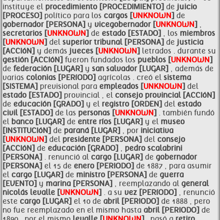
instituye el
procedimiento [PROCEDIMIENTO]
de
juicio
[PROCESO]
político para los
cargos [
UNKNOWN
]
de
gobernador [PERSONA]
y
vicegobernador [
UNKNOWN
]
,
secretarios [
UNKNOWN
]
de
estado [ESTADO]
, los
miembros
[
UNKNOWN
]
del
superior tribunal [PERSONA]
de
justicia
[ACCIóN]
y demás
jueces [
UNKNOWN
]
letrados . durante su
gestión [ACCIóN]
fueron fundados los
pueblos [
UNKNOWN
]
de
federación [LUGAR]
y
san salvador [LUGAR]
, además de
varias
colonias [PERíODO]
agrícolas . creó el
sistema
[SISTEMA]
previsional para
empleados [
UNKNOWN
]
del
estado [ESTADO]
provincial , el
consejo provincial [ACCIóN]
de
educación [GRADO]
y el
registro [ORDEN]
del
estado
civil [ESTADO]
de las
personas [
UNKNOWN
]
. también fundó
el
banco [LUGAR]
de
entre
ríos [LUGAR]
y el
museo
[INSTITUCIóN]
de
paraná [LUGAR]
, por
iniciativa
[
UNKNOWN
]
del
presidente [PERSONA]
del
consejo
[ACCIóN]
de
educación [GRADO]
,
pedro scalabrini
[PERSONA]
. renunció al
cargo [LUGAR]
de
gobernador
[PERSONA]
el 15 de
enero [PERIODO]
de 1887 , para asumir
el
cargo [LUGAR]
de
ministro [PERSONA]
de
guerra
[EVENTO]
y
marina [PERSONA]
, reemplazando al
general
nicolás
levalle [
UNKNOWN
]
. a su
vez [PERíODO]
, renunció
este
cargo [LUGAR]
el 10 de
abril [PERIODO]
de 1888 , pero
no fue reemplazado en el mismo hasta
abril [PERIODO]
de
1890 , por el mismo
levalle [
UNKNOWN
]
. pasó a
retiro