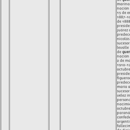
marina 
nación
15 de e
1887-10
de 188
preside
juárez
predec
nicolás
sucesor
levalle
de
guer
nación
2 de ma
1910-1
octubre
preside
figuero
predece
maría a
sucesor
vélez i
person
nacimi
octubre
paraná
confed
argent
falleci