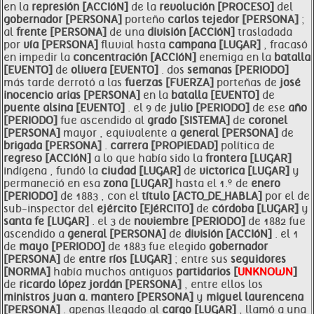
en la
represión [ACCIóN]
de la
revolución [PROCESO]
del
gobernador [PERSONA]
porteño
carlos tejedor [PERSONA]
;
al
frente [PERSONA]
de una
división [ACCIóN]
trasladada
por
vía [PERSONA]
fluvial hasta
campana [LUGAR]
, fracasó
en impedir la
concentración [ACCIóN]
enemiga en la
batalla
[EVENTO]
de
olivera [EVENTO]
. dos
semanas [PERIODO]
más tarde derrotó a las
fuerzas [FUERZA]
porteñas de
josé
inocencio arias [PERSONA]
en la
batalla [EVENTO]
de
puente alsina [EVENTO]
. el 9 de
julio [PERIODO]
de ese
año
[PERIODO]
fue ascendido al
grado [SISTEMA]
de
coronel
[PERSONA]
mayor , equivalente a
general [PERSONA]
de
brigada [PERSONA]
.
carrera [PROPIEDAD]
política de
regreso [ACCIóN]
a lo que había sido la
frontera [LUGAR]
indígena , fundó la
ciudad [LUGAR]
de
victorica [LUGAR]
y
permaneció en esa
zona [LUGAR]
hasta el 1.º de
enero
[PERIODO]
de 1883 , con el
título [ACTO_DE_HABLA]
por el de
sub-inspector del
ejército [EJéRCITO]
de
córdoba [LUGAR]
y
santa fe [LUGAR]
. el 3 de
noviembre [PERIODO]
de 1882 fue
ascendido a
general [PERSONA]
de
división [ACCIóN]
. el 1
de
mayo [PERIODO]
de 1883 fue elegido
gobernador
[PERSONA]
de
entre
ríos [LUGAR]
; entre sus
seguidores
[NORMA]
había muchos antiguos
partidarios [
UNKNOWN
]
de
ricardo
lópez jordán [PERSONA]
, entre ellos los
ministros juan a. mantero [PERSONA]
y
miguel laurencena
[PERSONA]
. apenas llegado al
cargo [LUGAR]
, llamó a una