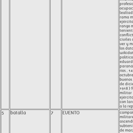
profesi
ocupaci
lealtad
rama mi
ejércit
rango m
tenient
conflic
civiles
ver y m
los dat
wikida
polític
eduard
paraná 
ríos , 1
octubre
buenos 
de dici
1918 ) 
militar
ejércit
con lar
a la re
5
batalla
7
EVENTO
campa
militare
ascend
subteni
de mar