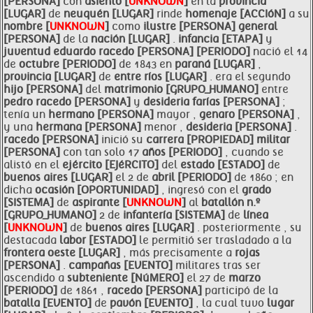
[PERSONA]
con
asiento [
UNKNOWN
]
en la
provincia
[LUGAR]
de
neuquén [LUGAR]
rinde
homenaje [ACCIóN]
a su
nombre [
UNKNOWN
]
como
ilustre [PERSONA]
general
[PERSONA]
de la
nación [LUGAR]
.
infancia [ETAPA]
y
juventud
eduardo
racedo [PERSONA]
[PERIODO]
nació el 14
de
octubre [PERIODO]
de 1843 en
paraná [LUGAR]
,
provincia [LUGAR]
de
entre
ríos [LUGAR]
. era el segundo
hijo [PERSONA]
del
matrimonio [GRUPO_HUMANO]
entre
pedro
racedo [PERSONA]
y
desideria farías [PERSONA]
;
tenía un
hermano [PERSONA]
mayor ,
genaro [PERSONA]
,
y una
hermana [PERSONA]
menor ,
desideria [PERSONA]
.
racedo [PERSONA]
inició su
carrera [PROPIEDAD]
militar
[PERSONA]
con tan solo 17
años [PERIODO]
, cuando se
alistó en el
ejército [EJéRCITO]
del
estado [ESTADO]
de
buenos aires [LUGAR]
el 2 de
abril [PERIODO]
de 1860 ; en
dicha
ocasión [OPORTUNIDAD]
, ingresó con el
grado
[SISTEMA]
de
aspirante [
UNKNOWN
]
al
batallón n.º
[GRUPO_HUMANO]
2 de
infantería [SISTEMA]
de
línea
[
UNKNOWN
]
de
buenos aires [LUGAR]
. posteriormente , su
destacada
labor [ESTADO]
le permitió ser trasladado a la
frontera oeste [LUGAR]
, más precisamente a
rojas
[PERSONA]
.
campañas [EVENTO]
militares tras ser
ascendido a
subteniente [NúMERO]
el 27 de
marzo
[PERIODO]
de 1861 ,
racedo [PERSONA]
participó de la
batalla [EVENTO]
de
pavón [EVENTO]
, la cual tuvo
lugar