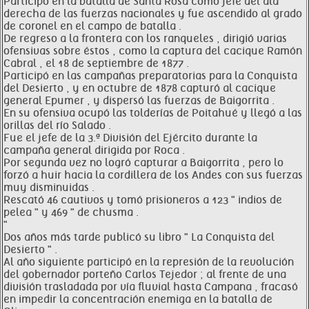
Participó en la batalla de Santa Rosa como jefe del ala
derecha de las fuerzas nacionales y fue ascendido al grado
de coronel en el campo de batalla .
De regreso a la frontera con los ranqueles , dirigió varias
ofensivas sobre éstos , como la captura del cacique Ramón
Cabral , el 18 de septiembre de 1877 .
Participó en las campañas preparatorias para la Conquista
del Desierto , y en octubre de 1878 capturó al cacique
general Epumer , y dispersó las fuerzas de Baigorrita .
En su ofensiva ocupó las tolderías de Poitahué y llegó a las
orillas del río Salado .
Fue el jefe de la 3.ª División del Ejército durante la
campaña general dirigida por Roca .
Por segunda vez no logró capturar a Baigorrita , pero lo
forzó a huir hacia la cordillera de los Andes con sus fuerzas
muy disminuidas .
Rescató 46 cautivos y tomó prisioneros a 123 " indios de
pelea " y 469 " de chusma .
"
Dos años más tarde publicó su libro " La Conquista del
Desierto " .
Al año siguiente participó en la represión de la revolución
del gobernador porteño Carlos Tejedor ; al frente de una
división trasladada por vía fluvial hasta Campana , fracasó
en impedir la concentración enemiga en la batalla de