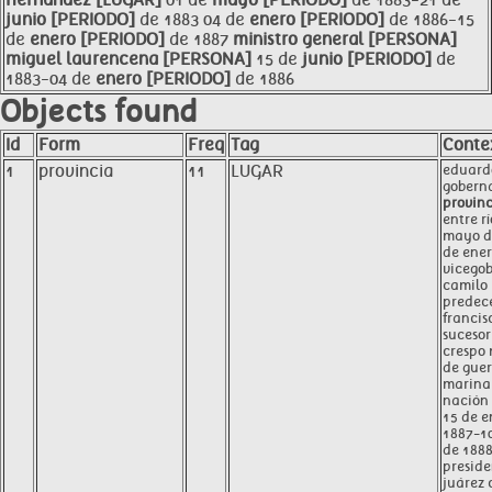
hernández [LUGAR]
01 de
mayo [PERIODO]
de 1883-21 de
junio [PERIODO]
de 1883 04 de
enero [PERIODO]
de 1886-15
de
enero [PERIODO]
de 1887
ministro
general [PERSONA]
miguel laurencena [PERSONA]
15 de
junio [PERIODO]
de
1883-04 de
enero [PERIODO]
de 1886
Objects found
Id
Form
Freq
Tag
Conte
1
provincia
11
LUGAR
eduard
goberna
provin
entre rí
mayo d
de ener
vicego
camilo 
predece
francis
suceso
crespo 
de guer
marina 
nación
15 de e
1887-10
de 188
preside
juárez