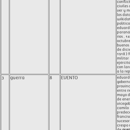
conflic
civiles
ver y m
los dat
wikida
polític
eduard
paraná 
ríos , 1
octubre
buenos 
de dici
1918 ) 
militar
ejércit
con lar
a la re
3
guerra
8
EVENTO
eduard
goberna
provinc
entre rí
mayo d
de ener
vicego
camilo 
predece
francis
suceso
crespo 
de
guer