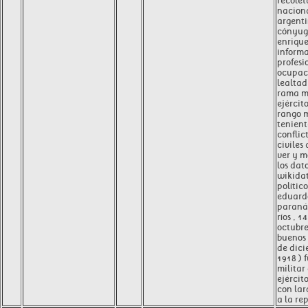
recolet
nacion
argenti
cónyug
enriqu
inform
profesi
ocupaci
lealtad
rama mi
ejércit
rango m
tenient
conflic
civiles
ver y m
los dat
wikida
polític
eduard
paraná 
ríos , 1
octubre
buenos 
de dici
1918 ) 
militar
ejércit
con lar
a la re