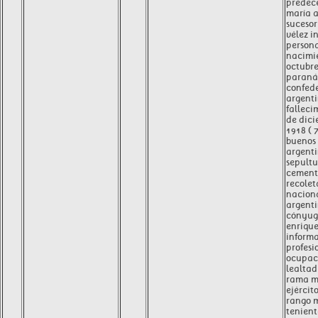
predece
maría a
sucesor
vélez i
person
nacimi
octubre
paraná
confed
argent
falleci
de dici
1918 ( 
buenos 
argent
sepult
cemente
recolet
nacion
argenti
cónyug
enriqu
inform
profesi
ocupaci
lealtad
rama mi
ejércit
rango m
tenient