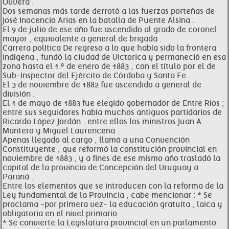
Olivera .
Dos semanas más tarde derrotó a las fuerzas porteñas de
José Inocencio Arias en la batalla de Puente Alsina .
El 9 de julio de ese año fue ascendido al grado de coronel
mayor , equivalente a general de brigada .
Carrera política De regreso a lo que había sido la frontera
indígena , fundó la ciudad de Victorica y permaneció en esa
zona hasta el 1.º de enero de 1883 , con el título por el de
Sub-Inspector del Ejército de Córdoba y Santa Fe .
El 3 de noviembre de 1882 fue ascendido a general de
división .
El 1 de mayo de 1883 fue elegido gobernador de Entre Ríos ;
entre sus seguidores había muchos antiguos partidarios de
Ricardo López Jordán , entre ellos los ministros Juan A.
Mantero y Miguel Laurencena .
Apenas llegado al cargo , llamó a una Convención
Constituyente , que reformó la constitución provincial en
noviembre de 1883 , y a fines de ese mismo año trasladó la
capital de la provincia de Concepción del Uruguay a
Paraná .
Entre los elementos que se introducen con la reforma de la
Ley fundamental de la Provincia , cabe mencionar : * Se
proclama -por primera vez- la educación gratuita , laica y
obligatoria en el nivel primario .
* Se convierte la Legislatura provincial en un parlamento