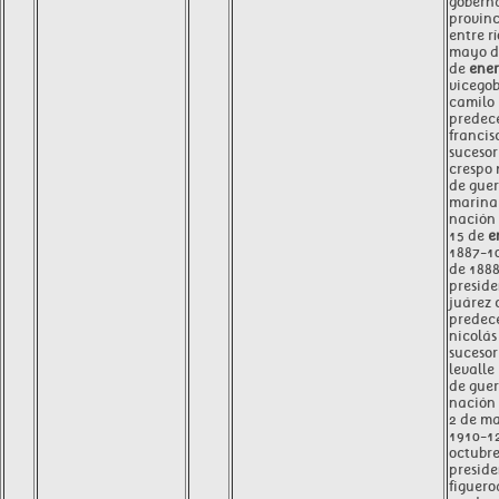
goberna
provinc
entre rí
mayo d
de
ene
vicego
camilo 
predece
francis
suceso
crespo 
de guer
marina 
nación
15 de
e
1887-10
de 188
preside
juárez
predec
nicolás
sucesor
levalle
de guer
nación
2 de ma
1910-1
octubre
preside
figuero