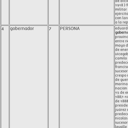
de dici
1918 ) 
militar
ejércit
con lar
a la re
4
gobernador
7
PERSONA
eduard
gobern
provinc
entre rí
mayo d
de ener
vicego
camilo 
predece
francis
suceso
crespo 
de guer
marina 
nación
15 de e
1887-10
de 188
preside
juárez
predec
nicolás
sucesor
levalle