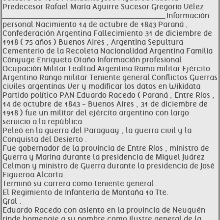
Predecesor Rafael María Aguirre Sucesor Gregorio Vélez
__________________________________________________________________ Información
personal Nacimiento 14 de octubre de 1843 Paraná ,
Confederación Argentina Fallecimiento 31 de diciembre de
1918 ( 75 años ) Buenos Aires , Argentina Sepultura
Cementerio de la Recoleta Nacionalidad Argentina Familia
Cónyuge Enriqueta Otaño Información profesional
Ocupación Militar Lealtad Argentina Rama militar Ejército
Argentino Rango militar Teniente general Conflictos Guerras
civiles argentinas Ver y modificar los datos en Wikidata
Partido político PAN Eduardo Racedo ( Paraná , Entre Ríos ,
14 de octubre de 1843 - Buenos Aires , 31 de diciembre de
1918 ) fue un militar del ejército argentino con largo
servicio a la república .
Peleó en la guerra del Paraguay , la guerra civil y la
Conquista del Desierto .
Fue gobernador de la provincia de Entre Ríos , ministro de
Guerra y Marina durante la presidencia de Miguel Juárez
Celman y ministro de Guerra durante la presidencia de José
Figueroa Alcorta .
Terminó su carrera como teniente general .
El Regimiento de Infantería de Montaña 10 Tte.
Gral .
Eduardo Racedo con asiento en la provincia de Neuquén
rinde homenaje a su nombre como ilustre general de la