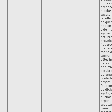
juárez
predec
nicolás
sucesor
levalle
de guer
nación
2 de ma
1910-1
octubre
preside
figuero
predece
maría a
sucesor
vélez i
person
nacimi
octubre
paraná
confed
argent
falleci
de dici
1918 ( 
buenos 
argent
sepult
cemente