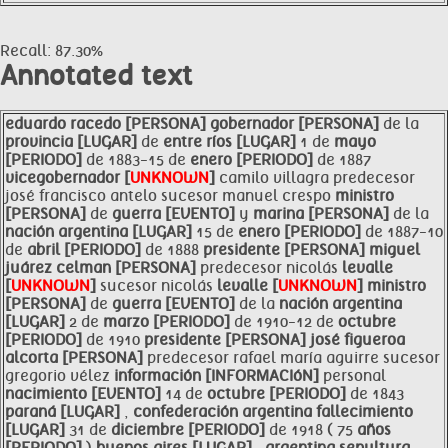
Recall: 87.30%
Annotated text
eduardo
racedo [PERSONA]
gobernador [PERSONA]
de la
provincia [LUGAR]
de
entre
ríos [LUGAR]
1 de
mayo
[PERIODO]
de 1883-15 de
enero [PERIODO]
de 1887
vicegobernador [
UNKNOWN
]
camilo villagra predecesor
josé francisco antelo sucesor manuel crespo
ministro
[PERSONA]
de
guerra [EVENTO]
y
marina [PERSONA]
de la
nación argentina [LUGAR]
15 de
enero [PERIODO]
de 1887-10
de
abril [PERIODO]
de 1888
presidente [PERSONA]
miguel
juárez celman [PERSONA]
predecesor nicolás
levalle
[
UNKNOWN
]
sucesor nicolás
levalle [
UNKNOWN
]
ministro
[PERSONA]
de
guerra [EVENTO]
de la
nación argentina
[LUGAR]
2 de
marzo [PERIODO]
de 1910-12 de
octubre
[PERIODO]
de 1910
presidente [PERSONA]
josé figueroa
alcorta [PERSONA]
predecesor rafael maría aguirre sucesor
gregorio vélez
información [INFORMACIóN]
personal
nacimiento [EVENTO]
14 de
octubre [PERIODO]
de 1843
paraná [LUGAR]
,
confederación argentina fallecimiento
[LUGAR]
31 de
diciembre [PERIODO]
de 1918 ( 75
años