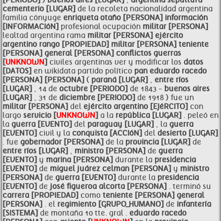
[PERIODO]
)
buenos aires [LUGAR]
,
argentina sepultura
cementerio [LUGAR]
de la recoleta nacionalidad argentina
familia cónyuge
enriqueta otaño [PERSONA]
información
[INFORMACIóN]
profesional ocupación
militar [PERSONA]
lealtad argentina rama
militar [PERSONA]
ejército
argentino
rango [PROPIEDAD]
militar [PERSONA]
teniente
[PERSONA]
general [PERSONA]
conflictos guerras
[
UNKNOWN
]
civiles argentinas ver y modificar los
datos
[DATOS]
en wikidata partido político
pan
eduardo
racedo
[PERSONA]
[PERSONA]
(
paraná [LUGAR]
,
entre
ríos
[LUGAR]
, 14 de
octubre [PERIODO]
de 1843 -
buenos aires
[LUGAR]
, 31 de
diciembre [PERIODO]
de 1918 ) fue un
militar [PERSONA]
del
ejército argentino [EJéRCITO]
con
largo
servicio [
UNKNOWN
]
a la
república [LUGAR]
. peleó en
la
guerra [EVENTO]
del
paraguay [LUGAR]
, la
guerra
[EVENTO]
civil y la
conquista [ACCIóN]
del
desierto [LUGAR]
. fue
gobernador [PERSONA]
de la
provincia [LUGAR]
de
entre
ríos [LUGAR]
,
ministro [PERSONA]
de
guerra
[EVENTO]
y
marina [PERSONA]
durante la
presidencia
[EVENTO]
de
miguel juárez celman [PERSONA]
y
ministro
[PERSONA]
de
guerra [EVENTO]
durante la
presidencia
[EVENTO]
de
josé figueroa alcorta [PERSONA]
. terminó su
carrera [PROPIEDAD]
como
teniente [PERSONA]
general
[PERSONA]
. el
regimiento [GRUPO_HUMANO]
de
infantería
[SISTEMA]
de montaña 10 tte. gral .
eduardo
racedo