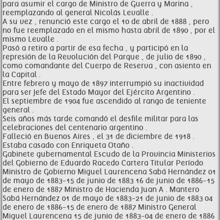
para asumir el cargo de Ministro de Guerra y Marina ,
reemplazando al general Nicolás Levalle .
A su vez , renunció este cargo el 10 de abril de 1888 , pero
no fue reemplazado en el mismo hasta abril de 1890 , por el
mismo Levalle .
Pasó a retiro a partir de esa fecha , y participó en la
represión de la Revolución del Parque , de julio de 1890 ,
como comandante del Cuerpo de Reserva , con asiento en
la Capital .
Entre febrero y mayo de 1897 interrumpió su inactividad
para ser Jefe del Estado Mayor del Ejército Argentino .
El septiembre de 1904 fue ascendido al rango de teniente
general .
Seis años más tarde comandó el desfile militar para las
celebraciones del centenario argentino .
Falleció en Buenos Aires , el 31 de diciembre de 1918 .
Estaba casado con Enriqueta Otaño .
Gabinete gubernamental Escudo de la Provincia Ministerios
del Gobierno de Eduardo Racedo Cartera Titular Período
Ministro de Gobierno Miguel Laurencena Sabá Hernández 01
de mayo de 1883-15 de junio de 1883 16 de junio de 1886-15
de enero de 1887 Ministro de Hacienda Juan A . Mantero
Sabá Hernández 01 de mayo de 1883-21 de junio de 1883 04
de enero de 1886-15 de enero de 1887 Ministro General
Miguel Laurencena 15 de junio de 1883-04 de enero de 1886