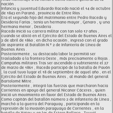
nación .
Infancia y juventud Eduardo Racedo nació el 14 de octubre
de 1843 en Paraná , provincia de Entre Ríos .
Era el segundo hijo del matrimonio entre Pedro Racedo y
Desideria Farías ; tenía un hermano mayor , Genaro , y una
hermana menor , Desideria .
Racedo inició su carrera militar con tan solo 17 años ,
cuando se alistó en el Ejército del Estado de Buenos Aires el
2 de abril de 1860 ; en dicha ocasión , ingresó con el grado
de aspirante al Batallón N.º 2 de Infantería de Línea de
Buenos Aires .
Posteriormente , su destacada labor le permitió ser
trasladado a la frontera Oeste , más precisamente a Rojas .
Campañas militares Tras ser ascendido a subteniente el 27
de marzo de 1861 , Racedo participó de la batalla de Pavón
, la cual tuvo lugar el 18 de septiembre de aquel año , en el
Ejército del Estado de Buenos Aires , al mando del general
Bartolomé Mitre .
Posteriormente , integró las fuerzas que marcharon hacia
Corrientes en apoyo del general Nicanor Cáceres , quien
inició un movimiento en favor del Estado de Buenos Aires .
Como capitán del batallón número 2 de infantería de Línea ,
marchó a la guerra del Paraguay , participando en la
represión de la invasión paraguaya de Corrientes , en la