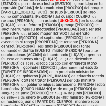
[ESTADO]
a partir de esa
fecha [EVENTO]
, y participó en la
represión [ACCIóN]
de la
revolución [PROCESO]
del
parque
[PARTE_DE_OBJETO_FíSICO]
, de
julio [PERIODO]
de 1890 ,
como
comandante [PERSONA]
del
cuerpo [CUERPO]
de
reserva [PERSONA]
, con
asiento [
UNKNOWN
]
en la
capital
[LUGAR]
. entre
febrero [PERIODO]
y
mayo [PERIODO]
de
1897 interrumpió su
inactividad [PROPIEDAD]
para ser
jefe
[PERSONA]
del
estado mayor [ESTADO]
del
ejército
argentino [EJéRCITO]
. el
septiembre [PERIODO]
de 1904 fue
ascendido al
rango [PROPIEDAD]
de
teniente [PERSONA]
general [PERSONA]
. seis
años [PERIODO]
más tarde
comandó el
desfile [EVENTO]
militar [PERSONA]
para las
celebraciones [ACCIóN]
del
centenario [LUGAR]
argentino .
falleció en
buenos aires [LUGAR]
, el 31 de
diciembre
[PERIODO]
de 1918 . estaba casado con
enriqueta otaño
[PERSONA]
.
gabinete [EDIFICIO]
gubernamental
escudo
[FUENTE_DE_INFORMACIóN]
de la
provincia ministerios
[LUGAR]
del
gobierno [GRUPO_HUMANO]
de
eduardo
racedo
[PERSONA]
cartera titular [PERSONA]
período
ministro
[PERSONA]
de
gobierno
miguel laurencena [PERSONA]
sabá
hernández [GRUPO_HUMANO]
01 de
mayo [PERIODO]
de
1883-15 de
junio [PERIODO]
de 1883 16 de
junio [PERIODO]
de 1886-15 de
enero [PERIODO]
de 1887
ministro [PERSONA]
de
hacienda juan a [PARTE_DEL_CUERPO]
.
mantero sabá