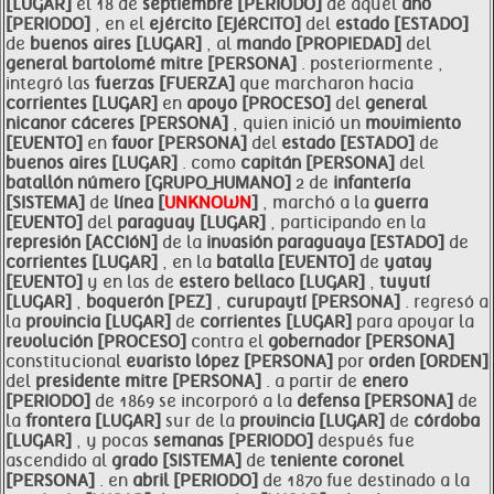
[LUGAR]
el 18 de
septiembre [PERIODO]
de aquel
año
[PERIODO]
, en el
ejército [EJéRCITO]
del
estado [ESTADO]
de
buenos aires [LUGAR]
, al
mando [PROPIEDAD]
del
general bartolomé mitre [PERSONA]
. posteriormente ,
integró las
fuerzas [FUERZA]
que marcharon hacia
corrientes [LUGAR]
en
apoyo [PROCESO]
del
general
nicanor cáceres [PERSONA]
, quien inició un
movimiento
[EVENTO]
en
favor [PERSONA]
del
estado [ESTADO]
de
buenos aires [LUGAR]
. como
capitán [PERSONA]
del
batallón número [GRUPO_HUMANO]
2 de
infantería
[SISTEMA]
de
línea [
UNKNOWN
]
, marchó a la
guerra
[EVENTO]
del
paraguay [LUGAR]
, participando en la
represión [ACCIóN]
de la
invasión paraguaya [ESTADO]
de
corrientes [LUGAR]
, en la
batalla [EVENTO]
de
yatay
[EVENTO]
y en las de
estero bellaco [LUGAR]
,
tuyutí
[LUGAR]
,
boquerón [PEZ]
,
curupaytí [PERSONA]
. regresó a
la
provincia [LUGAR]
de
corrientes [LUGAR]
para apoyar la
revolución [PROCESO]
contra el
gobernador [PERSONA]
constitucional
evaristo lópez [PERSONA]
por
orden [ORDEN]
del
presidente mitre [PERSONA]
. a partir de
enero
[PERIODO]
de 1869 se incorporó a la
defensa [PERSONA]
de
la
frontera [LUGAR]
sur de la
provincia [LUGAR]
de
córdoba
[LUGAR]
, y pocas
semanas [PERIODO]
después fue
ascendido al
grado [SISTEMA]
de
teniente
coronel
[PERSONA]
. en
abril [PERIODO]
de 1870 fue destinado a la