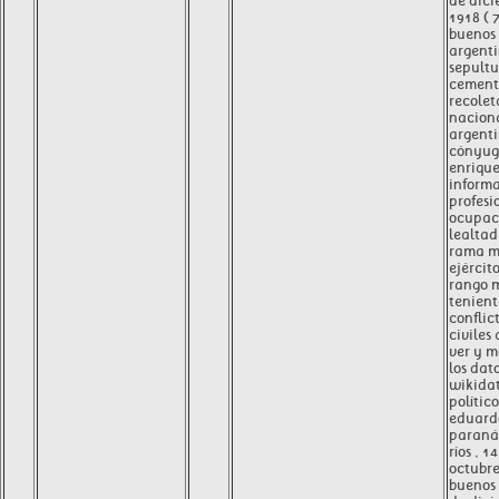
de dici
1918 ( 
buenos 
argent
sepult
cemente
recolet
nacion
argenti
cónyug
enriqu
inform
profesi
ocupaci
lealtad
rama mi
ejércit
rango m
tenient
conflic
civiles
ver y m
los dat
wikida
polític
eduard
paraná 
ríos , 1
octubre
buenos 