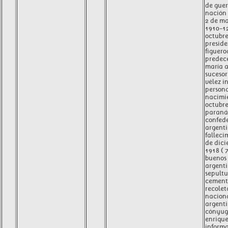
de guer
nación
2 de ma
1910-1
octubre
preside
figuero
predece
maría a
sucesor
vélez i
person
nacimi
octubre
paraná
confed
argent
falleci
de dici
1918 ( 
buenos 
argent
sepult
cemente
recolet
nacion
argenti
cónyug
enriqu
inform