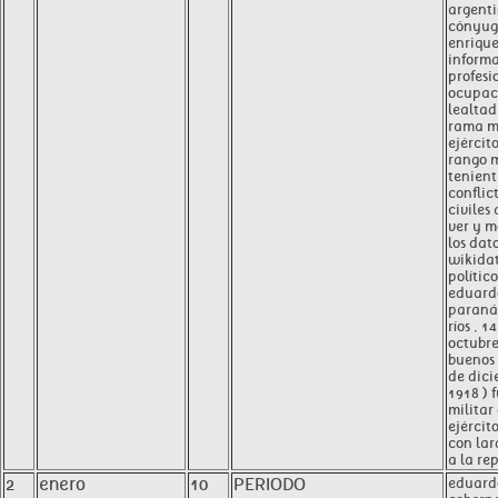
argenti
cónyug
enriqu
inform
profesi
ocupaci
lealtad
rama mi
ejércit
rango m
tenient
conflic
civiles
ver y m
los dat
wikida
polític
eduard
paraná 
ríos , 1
octubre
buenos 
de dici
1918 ) 
militar
ejércit
con lar
a la re
2
enero
10
PERIODO
eduard