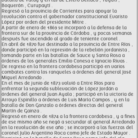
batalla de Yatay y en las de Estero Bellaco , Tuyutí ,
Boquerón , Curupaytí .
Regresó a la provincia de Corrientes para apoyar la
revolución contra el gobernador constitucional Evaristo
López por orden del presidente Mitre .
A partir de enero de 1869 se incorporó a la defensa de la
frontera sur de la provincia de Córdoba , y pocas semanas
después fue ascendido al grado de teniente coronel .
En abril de 1870 fue destinado a la provincia de Entre Ríos ,
donde participó en la represión de la rebelión jordanista ,
tomando parte en las batallas de Sauce y Santa Rosa a
órdenes de los generales Emilio Conesa e Ignacio Rivas .
De regreso en la frontera cordobesa participó en varios
combates contra los ranqueles a órdenes del general José
Miguel Arredondo .
En el mes de junio de 1873 volvió a Entre Ríos para
enfrentar la segunda sublevación de López Jordán a
órdenes del general Juan Ayala ; participó en la victoria de
Arroyo Espinillo a órdenes de Luis María Campos , y en la
batalla de Don Gonzalo a órdenes directas del general
Martín de Gainza .
Regresó en enero de 1874 a la frontera cordobesa , y a fines
de ese mismo año se negó a secundar al general Arredondo
en la revolución de ese año ; se incorporó a las fuerzas del
coronel Julio Argentino Roca como Jefe de Estado Mayor .