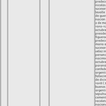
predec
nicolás
sucesor
levalle
de guer
nación
2 de ma
1910-1
octubre
preside
figuero
predece
maría a
sucesor
vélez i
person
nacimi
octubre
paraná
confed
argent
falleci
de dici
1918 ( 
buenos 
argent
sepult
cemente
recolet
nacion