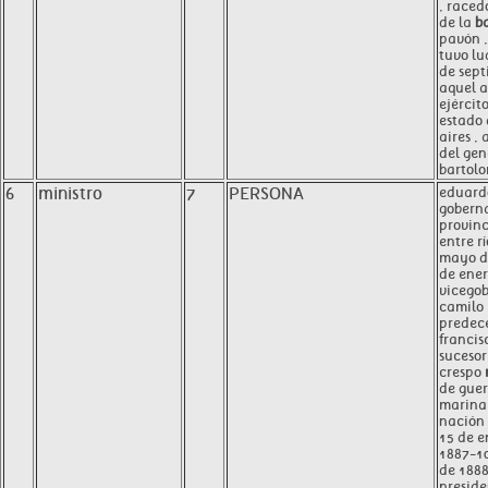
, raced
de la
b
pavón ,
tuvo lu
de sept
aquel a
ejércit
estado
aires ,
del gen
bartolo
6
ministro
7
PERSONA
eduard
goberna
provinc
entre rí
mayo d
de ener
vicego
camilo 
predece
francis
suceso
crespo
de guer
marina 
nación
15 de e
1887-10
de 188
preside