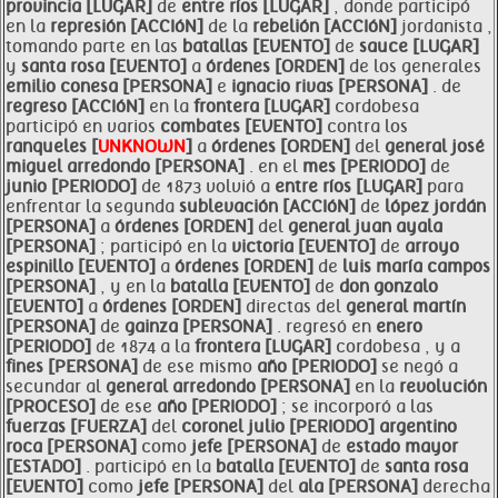
provincia [LUGAR]
de
entre
ríos [LUGAR]
, donde participó
en la
represión [ACCIóN]
de la
rebelión [ACCIóN]
jordanista ,
tomando parte en las
batallas [EVENTO]
de
sauce [LUGAR]
y
santa rosa [EVENTO]
a
órdenes [ORDEN]
de los generales
emilio conesa [PERSONA]
e
ignacio rivas [PERSONA]
. de
regreso [ACCIóN]
en la
frontera [LUGAR]
cordobesa
participó en varios
combates [EVENTO]
contra los
ranqueles [
UNKNOWN
]
a
órdenes [ORDEN]
del
general josé
miguel arredondo [PERSONA]
. en el
mes [PERIODO]
de
junio [PERIODO]
de 1873 volvió a
entre
ríos [LUGAR]
para
enfrentar la segunda
sublevación [ACCIóN]
de
lópez jordán
[PERSONA]
a
órdenes [ORDEN]
del
general juan ayala
[PERSONA]
; participó en la
victoria [EVENTO]
de
arroyo
espinillo [EVENTO]
a
órdenes [ORDEN]
de
luis maría campos
[PERSONA]
, y en la
batalla [EVENTO]
de
don gonzalo
[EVENTO]
a
órdenes [ORDEN]
directas del
general martín
[PERSONA]
de
gainza [PERSONA]
. regresó en
enero
[PERIODO]
de 1874 a la
frontera [LUGAR]
cordobesa , y a
fines [PERSONA]
de ese mismo
año [PERIODO]
se negó a
secundar al
general arredondo [PERSONA]
en la
revolución
[PROCESO]
de ese
año [PERIODO]
; se incorporó a las
fuerzas [FUERZA]
del
coronel
julio [PERIODO]
argentino
roca [PERSONA]
como
jefe [PERSONA]
de
estado mayor
[ESTADO]
. participó en la
batalla [EVENTO]
de
santa rosa
[EVENTO]
como
jefe [PERSONA]
del
ala [PERSONA]
derecha