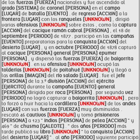
de las
fuerzas [FUERZA]
nacionales y fue ascendido al
grado [SISTEMA]
de
coronel [PERSONA]
en el
campo
[LUGAR]
de
batalla [EVENTO]
. de
regreso [ACCIóN]
a la
frontera [LUGAR]
con los
ranqueles [
UNKNOWN
]
, dirigió
varias
ofensivas [
UNKNOWN
]
sobre éstos , como la
captura
[ACCIóN]
del
cacique ramón cabral [PERSONA]
, el 18 de
septiembre [PERIODO]
de 1877 . participó en las
campañas
[EVENTO]
preparatorias para la
conquista [ACCIóN]
del
desierto [LUGAR]
, y en
octubre [PERIODO]
de 1878 capturó
al
cacique [PERSONA]
general [PERSONA]
epumer
[PERSONA]
, y dispersó las
fuerzas [FUERZA]
de
baigorrita
[
UNKNOWN
]
. en su
ofensiva [
UNKNOWN
]
ocupó las
tolderías [
UNKNOWN
]
de
poitahué [
UNKNOWN
]
y llegó a
las
orillas [IMAGEN]
del
río salado [LUGAR]
. fue el
jefe
[PERSONA]
de la 3.ª
división [ACCIóN]
del
ejército
[EJéRCITO]
durante la
campaña [EVENTO]
general
[PERSONA]
dirigida por
roca [PERSONA]
. por segunda
vez
[PERíODO]
no logró capturar a
baigorrita [
UNKNOWN
]
, pero
lo forzó a huir hacia la
cordillera [
UNKNOWN
]
de los
andes
[LUGAR]
con sus
fuerzas [FUERZA]
muy disminuidas .
rescató 46
cautivos [
UNKNOWN
]
y tomó
prisioneros
[PERSONA]
a 123 "
indios [PERSONA]
de
pelea [ACCIóN]
" y
469 " de
chusma [GALEOTE]
. " dos
años [PERIODO]
más
tarde publicó su
libro [
UNKNOWN
]
" la
conquista [ACCIóN]
del
desierto [LUGAR]
" . al
año [PERIODO]
siguiente participó