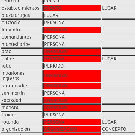
retirada
EVENTO
establecimientos
EVENTO
LUGAR
plaza artigas
LUGAR
custodia
PERSONA
fomento
UNKNOWN
comandantes
PERSONA
manuel oribe
PERSONA
acto
UNKNOWN
calles
PERSONA
LUGAR
julio
PERIODO
invasiones
UNKNOWN
inglesas
autoridades
UNKNOWN
san martín
PERSONA
sociedad
UNKNOWN
manera
UNKNOWN
traidor
PERSONA
rotonda
PERSONA
LUGAR
organización
ORGANIZACIóN
CONCEPTO