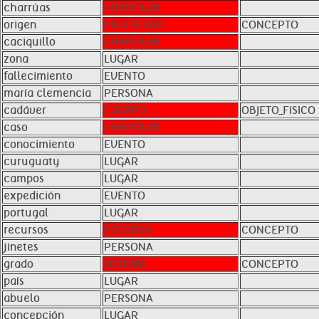
charrúas
UNKNOWN
origen
PROPIEDAD
CONCEPTO
caciquillo
UNKNOWN
zona
LUGAR
fallecimiento
EVENTO
maría clemencia
PERSONA
cadáver
CUERPO
OBJETO_FíSICO
caso
UNKNOWN
conocimiento
EVENTO
curuguaty
LUGAR
campos
LUGAR
expedición
EVENTO
portugal
LUGAR
recursos
RECURSO
CONCEPTO
jinetes
PERSONA
grado
SISTEMA
CONCEPTO
país
LUGAR
abuelo
PERSONA
concepción
LUGAR