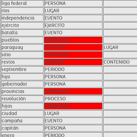
liga federal
PERSONA
ríos
LUGAR
independencia
EVENTO
ejército
EJéRCITO
batalla
EVENTO
pueblos
UNKNOWN
paraguay
PERSONA
LUGAR
sitio
UNKNOWN
restos
ENERGíA
CONTENIDO
septiembre
PERIODO
hijo
PERSONA
gobernador
PERSONA
provincias
UNKNOWN
revolución
PROCESO
hijos
UNKNOWN
ciudad
LUGAR
campaña
EVENTO
capitán
PERSONA
enero
PERIODO