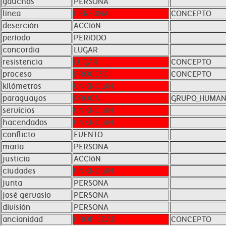
gauchos
PERSONA
línea
PERSONA
CONCEPTO
deserción
ACCIóN
período
PERíODO
concordia
LUGAR
resistencia
LUGAR
CONCEPTO
proceso
PROCESO
CONCEPTO
kilómetros
UNKNOWN
paraguayos
DROGA
GRUPO_HUMA
servicios
UNKNOWN
hacendados
UNKNOWN
conflicto
EVENTO
maría
PERSONA
justicia
ACCIóN
ciudades
UNKNOWN
junta
PERSONA
josé gervasio
PERSONA
división
PERSONA
ancianidad
PROPIEDAD
CONCEPTO