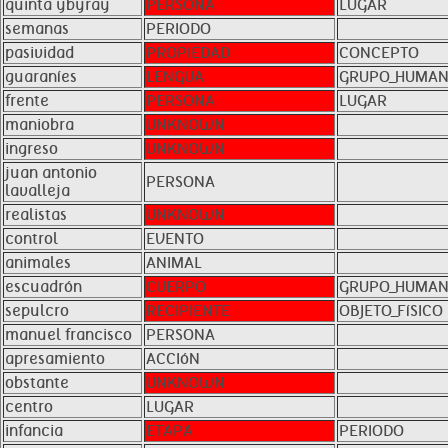
quinta ybyray
PERSONA
LUGAR
semanas
PERIODO
pasividad
PROPIEDAD
CONCEPTO
guaraníes
LENGUA
GRUPO_HUMA
frente
PERSONA
LUGAR
maniobra
UNKNOWN
ingreso
UNKNOWN
juan antonio
PERSONA
lavalleja
realistas
UNKNOWN
control
EVENTO
animales
ANIMAL
escuadrón
CUERPO
GRUPO_HUMA
sepulcro
RECIPIENTE
OBJETO_FíSICO
manuel francisco
PERSONA
apresamiento
ACCIóN
obstante
UNKNOWN
centro
LUGAR
infancia
ETAPA
PERIODO