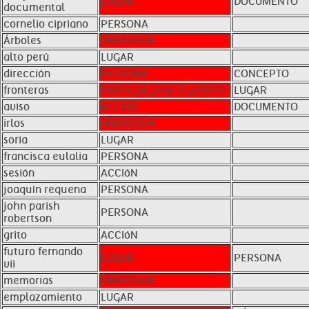
LUGAR
DOCUMENTO
documental
cornelio cipriano
PERSONA
Árboles
UNKNOWN
alto perú
LUGAR
dirección
PERSONA
CONCEPTO
fronteras
PARTE_DE_OBJETO_FíSICO
LUGAR
aviso
ACCIóN
DOCUMENTO
irlos
UNKNOWN
soria
LUGAR
francisca eulalia
PERSONA
sesión
ACCIóN
joaquín requena
PERSONA
john parish
PERSONA
robertson
grito
ACCIóN
futuro fernando
LUGAR
PERSONA
vii
memorias
UNKNOWN
emplazamiento
LUGAR