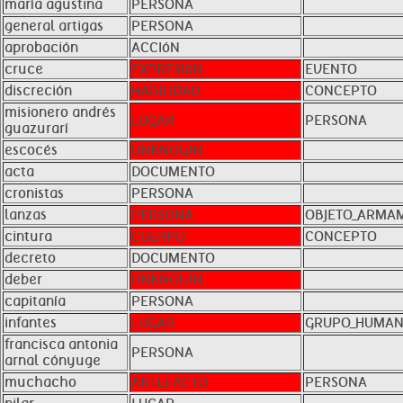
maría agustina
PERSONA
general artigas
PERSONA
aprobación
ACCIóN
cruce
EXPRESIóN
EVENTO
discreción
HABILIDAD
CONCEPTO
misionero andrés
LUGAR
PERSONA
guazurarí
escocés
UNKNOWN
acta
DOCUMENTO
cronistas
PERSONA
lanzas
PERSONA
OBJETO_ARMA
cintura
CUERPO
CONCEPTO
decreto
DOCUMENTO
deber
UNKNOWN
capitanía
PERSONA
infantes
LUGAR
GRUPO_HUMA
francisca antonia
PERSONA
arnal cónyuge
muchacho
ARTEFACTO
PERSONA