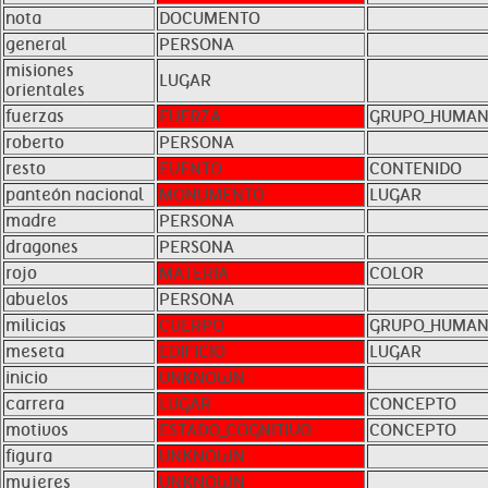
nota
DOCUMENTO
general
PERSONA
misiones
LUGAR
orientales
fuerzas
FUERZA
GRUPO_HUMA
roberto
PERSONA
resto
EVENTO
CONTENIDO
panteón nacional
MONUMENTO
LUGAR
madre
PERSONA
dragones
PERSONA
rojo
MATERIA
COLOR
abuelos
PERSONA
milicias
CUERPO
GRUPO_HUMA
meseta
EDIFICIO
LUGAR
inicio
UNKNOWN
carrera
LUGAR
CONCEPTO
motivos
ESTADO_COGNITIVO
CONCEPTO
figura
UNKNOWN
mujeres
UNKNOWN