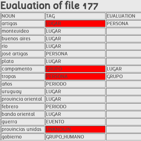
Evaluation of file 177
NOUN
TAG
EVALUATION
artigas
LUGAR
PERSONA
montevideo
LUGAR
buenos aires
LUGAR
río
LUGAR
josé artigas
PERSONA
plata
LUGAR
campamento
GRUPO
LUGAR
tropas
PERSONA
GRUPO
años
PERIODO
uruguay
LUGAR
provincia oriental
LUGAR
febrero
PERIODO
banda oriental
LUGAR
guerra
EVENTO
provincias unidas
UNKNOWN
gobierno
GRUPO_HUMANO