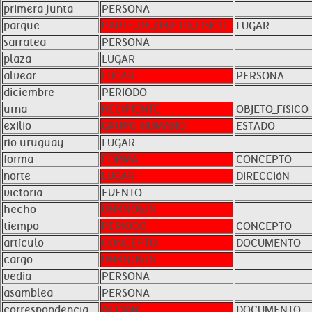
primera junta
PERSONA
parque
PARTE_DE_OBJETO_FíSICO
LUGAR
sarratea
PERSONA
plaza
LUGAR
alvear
LUGAR
PERSONA
diciembre
PERIODO
urna
RECIPIENTE
OBJETO_FíSICO
exilio
GRUPO_HUMANO
ESTADO
río uruguay
LUGAR
forma
FORMA
CONCEPTO
norte
LUGAR
DIRECCIóN
victoria
EVENTO
hecho
UNKNOWN
tiempo
PERIODO
CONCEPTO
artículo
CONCEPTO
DOCUMENTO
cargo
UNKNOWN
vedia
PERSONA
asamblea
PERSONA
correspondencia
ACCIóN
DOCUMENTO