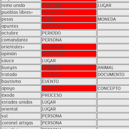
reino unido
PERSONA
LUGAR
pueblos libres»
UNKNOWN
pesos
PESO
MONEDA
apuntes
UNKNOWN
octubre
PERIODO
comandante
PERSONA
orientales»
UNKNOWN
opinión
UNKNOWN
sauce
LUGAR
bueyes
PROCESO
ANIMAL
tratado
ACUERDO
DOCUMENTO
bautismo
EVENTO
apoyo
PROCESO
CONCEPTO
éxodo
PROCESO
estados unidos
LUGAR
oriental
LUGAR
sul
PERSONA
coronel artigas
PERSONA