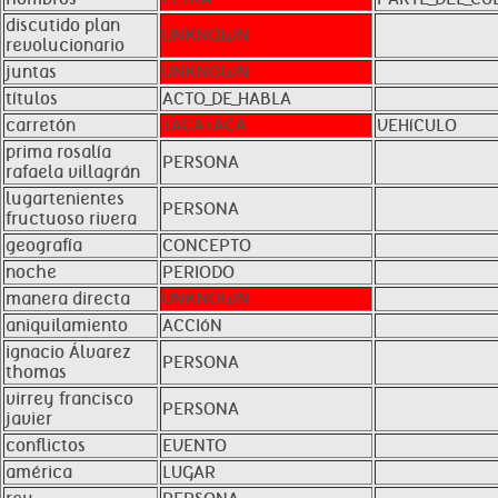
discutido plan
UNKNOWN
revolucionario
juntas
UNKNOWN
títulos
ACTO_DE_HABLA
carretón
TACATACA
VEHíCULO
prima rosalía
PERSONA
rafaela villagrán
lugartenientes
PERSONA
fructuoso rivera
geografía
CONCEPTO
noche
PERIODO
manera directa
UNKNOWN
aniquilamiento
ACCIóN
ignacio Álvarez
PERSONA
thomas
virrey francisco
PERSONA
javier
conflictos
EVENTO
américa
LUGAR