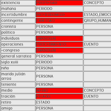
existencia
PROPIEDAD
CONCEPTO
mañana
PERIODO
incertidumbre
INCERTIDUMBRE
ESTADO_EMOC
contingente
CANTIDAD
GRUPO_HUMA
cronista
PERSONA
político
PERSONA
individuos
UNKNOWN
operaciones
PROCEDIMIENTO
EVENTO
«congreso
UNKNOWN
general sarratea
PERSONA
siglo xviii
PERIODO
niño
PERSONA
marido julián
PERSONA
arrúa
teniente
PERSONA
medio
MEDIO
CONCEPTO
traición
ESTADO
EVENTO
retiro
ESTADO
amigo
PERSONA