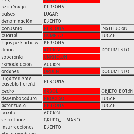
azcuénaga
PERSONA
países
LUGAR
denominación
EVENTO
convento
PERSONA
INSTITUCIóN
cuartel
NúMERO
LUGAR
hijos josé artigas
PERSONA
diario
ACCIóN
DOCUMENTO
soberanía
UNKNOWN
remodelación
ACCIóN
órdenes
ORDEN
DOCUMENTO
lugarteniente
PERSONA
eusebio hereñú
cedro
áRBOL
OBJETO_BOTáN
desembocadura
PROCESO
LUGAR
estanzuela
PERSONA
LUGAR
auxilio
ACCIóN
secretarios
GRUPO_HUMANO
insurrecciones
EVENTO