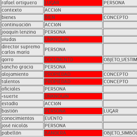
rafael ortiguera
LUGAR
PERSONA
contexto
ACCIóN
bienes
BIEN
CONCEPTO
continuación
ACCIóN
joaquín lenzina
PERSONA
viudas
UNKNOWN
director supremo
PERSONA
carlos maría
gorro
DOCUMENTO
OBJETO_VESTI
sancho gracia
PERSONA
alojamiento
PROPIEDAD
CONCEPTO
talentos
PROPIEDAD
CONCEPTO
oficiales
PERSONA
«suerte
UNKNOWN
estadía
ACCIóN
bastión
PERSONA
LUGAR
conocimientos
EVENTO
josé nicolás
PERSONA
pabellón
BANDERA
OBJETO_SIMBÓ