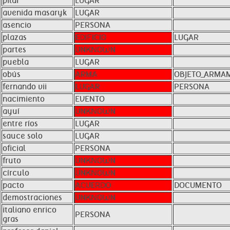
pilar
LUGAR
avenida masaryk
LUGAR
asencio
PERSONA
plazas
EDIFICIO
LUGAR
partes
UNKNOWN
puebla
LUGAR
obús
ARMA
OBJETO_ARMA
fernando vii
LUGAR
PERSONA
nacimiento
EVENTO
ayuí
UNKNOWN
entre ríos
LUGAR
sauce solo
LUGAR
oficial
PERSONA
fruto
UNKNOWN
círculo
UNKNOWN
pacto
ACUERDO
DOCUMENTO
demostraciones
UNKNOWN
italiano enrico
PERSONA
gras