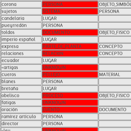
corona
PERSONA
OBJETO_SIMBÓ
sujetos
SISTEMA
PERSONA
candelaria
LUGAR
pueyrredón
PERSONA
toldos
DOCUMENTO
OBJETO_FíSICO
imperio español
LUGAR
expresa
PARTE_DE_PLANTA
CONCEPTO
relaciones
RELACIóN
CONCEPTO
ecuador
LUGAR
«artigas
UNKNOWN
cueros
PELLEJO
MATERIAL
blanes
PERSONA
bretaña
LUGAR
obelisco
PROCESO
OBJETO_FíSICO
fatigas
UNKNOWN
oración
EVENTO
DOCUMENTO
ramírez artículo
PERSONA
director
PERSONA
«ley
UNKNOWN