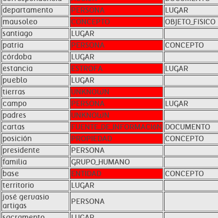
departamento
PERSONA
LUGAR
mausoleo
CONCEPTO
OBJETO_FíSICO
santiago
LUGAR
patria
PERSONA
CONCEPTO
córdoba
LUGAR
estancia
ESTROFA
LUGAR
pueblo
LUGAR
tierras
UNKNOWN
campo
PERSONA
LUGAR
padres
UNKNOWN
cartas
FUENTE_DE_INFORMACIóN
DOCUMENTO
posición
PROPIEDAD
CONCEPTO
presidente
PERSONA
familia
GRUPO_HUMANO
base
ENTIDAD
CONCEPTO
territorio
LUGAR
josé gervasio
PERSONA
artigas
sacramento
LUGAR