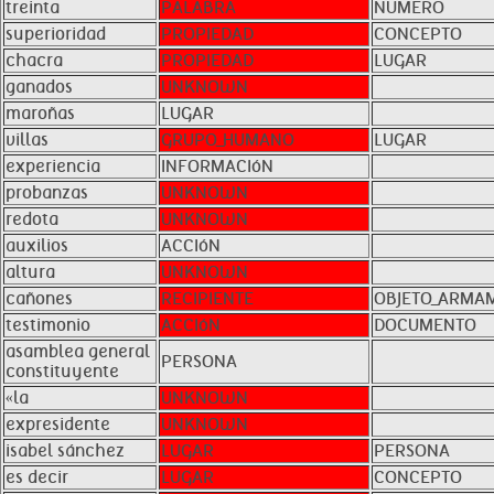
treinta
PALABRA
NÚMERO
superioridad
PROPIEDAD
CONCEPTO
chacra
PROPIEDAD
LUGAR
ganados
UNKNOWN
maroñas
LUGAR
villas
GRUPO_HUMANO
LUGAR
experiencia
INFORMACIóN
probanzas
UNKNOWN
redota
UNKNOWN
auxilios
ACCIóN
altura
UNKNOWN
cañones
RECIPIENTE
OBJETO_ARMA
testimonio
ACCIóN
DOCUMENTO
asamblea general
PERSONA
constituyente
«la
UNKNOWN
expresidente
UNKNOWN
isabel sánchez
LUGAR
PERSONA
es decir
LUGAR
CONCEPTO