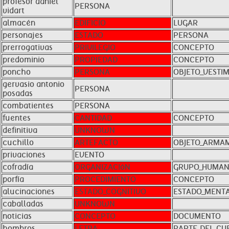
profesor daniel
PERSONA
vidart
almacén
EDIFICIO
LUGAR
personajes
ESTADO
PERSONA
prerrogativas
PRIVILEGIO
CONCEPTO
predominio
PROPIEDAD
CONCEPTO
poncho
PERSONA
OBJETO_VESTI
gervasio antonio
PERSONA
posadas
combatientes
PERSONA
fuentes
CANTIDAD
CONCEPTO
definitiva
UNKNOWN
cuchillo
ARTEFACTO
OBJETO_ARMA
privaciones
EVENTO
cofradía
ORGANIZACIóN
GRUPO_HUMA
porfía
PROCEDIMIENTO
CONCEPTO
alucinaciones
ESTADO_COGNITIVO
ESTADO_MENT
caballadas
UNKNOWN
noticias
CONCEPTO
DOCUMENTO
hombros
LETRA
PARTE_DEL_CU