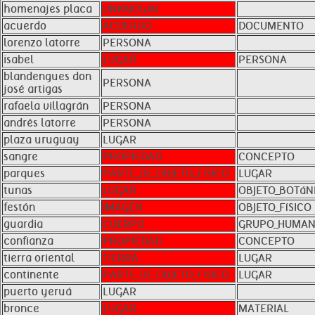
homenajes placa
UNKNOWN
acuerdo
ACUERDO
DOCUMENTO
lorenzo latorre
PERSONA
isabel
LUGAR
PERSONA
blandengues don
PERSONA
josé artigas
rafaela villagrán
PERSONA
andrés latorre
PERSONA
plaza uruguay
LUGAR
sangre
PROPIEDAD
CONCEPTO
parques
PARTE_DE_OBJETO_FíSICO
LUGAR
tunas
LUGAR
OBJETO_BOTáN
festón
IMAGEN
OBJETO_FíSICO
guardia
CUERPO
GRUPO_HUMA
confianza
PROPIEDAD
CONCEPTO
tierra oriental
TIERRA
LUGAR
continente
PARTE_DE_OBJETO_FíSICO
LUGAR
puerto yeruá
LUGAR
bronce
LUGAR
MATERIAL