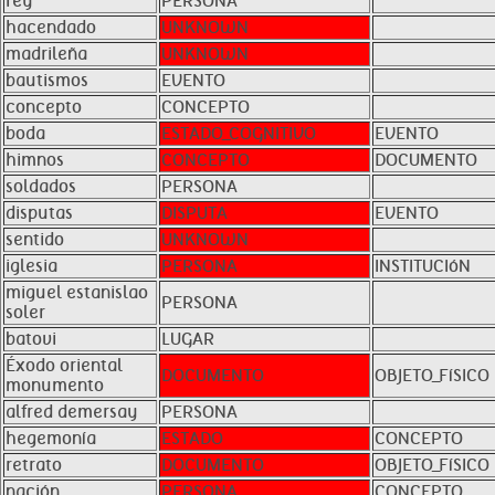
rey
PERSONA
hacendado
UNKNOWN
madrileña
UNKNOWN
bautismos
EVENTO
concepto
CONCEPTO
boda
ESTADO_COGNITIVO
EVENTO
himnos
CONCEPTO
DOCUMENTO
soldados
PERSONA
disputas
DISPUTA
EVENTO
sentido
UNKNOWN
iglesia
PERSONA
INSTITUCIóN
miguel estanislao
PERSONA
soler
batovi
LUGAR
Éxodo oriental
DOCUMENTO
OBJETO_FíSICO
monumento
alfred demersay
PERSONA
hegemonía
ESTADO
CONCEPTO
retrato
DOCUMENTO
OBJETO_FíSICO
nación
PERSONA
CONCEPTO