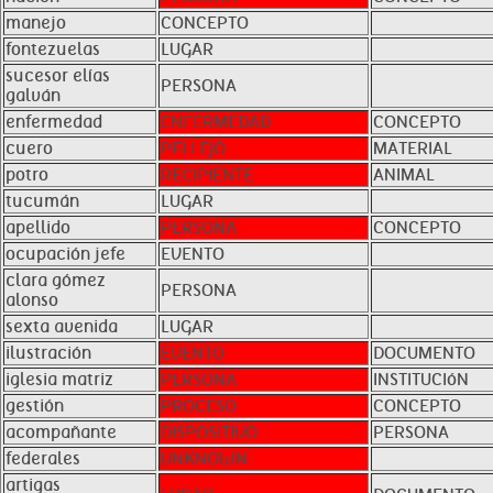
manejo
CONCEPTO
fontezuelas
LUGAR
sucesor elías
PERSONA
galván
enfermedad
ENFERMEDAD
CONCEPTO
cuero
PELLEJO
MATERIAL
potro
RECIPIENTE
ANIMAL
tucumán
LUGAR
apellido
PERSONA
CONCEPTO
ocupación jefe
EVENTO
clara gómez
PERSONA
alonso
sexta avenida
LUGAR
ilustración
EVENTO
DOCUMENTO
iglesia matriz
PERSONA
INSTITUCIóN
gestión
PROCESO
CONCEPTO
acompañante
DISPOSITIVO
PERSONA
federales
UNKNOWN
artigas