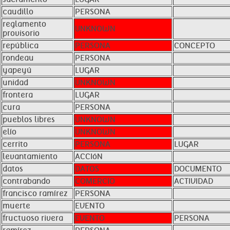
caudillo
PERSONA
reglamento
UNKNOWN
provisorio
república
PERSONA
CONCEPTO
rondeau
PERSONA
yapeyú
LUGAR
unidad
UNKNOWN
frontera
LUGAR
cura
PERSONA
pueblos libres
UNKNOWN
elío
UNKNOWN
cerrito
PERSONA
LUGAR
levantamiento
ACCIóN
datos
DATOS
DOCUMENTO
contrabando
COMERCIO
ACTIVIDAD
francisco ramírez
PERSONA
muerte
EVENTO
fructuoso rivera
EVENTO
PERSONA