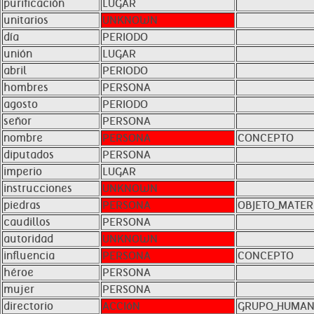
purificación
LUGAR
unitarios
UNKNOWN
día
PERIODO
unión
LUGAR
abril
PERIODO
hombres
PERSONA
agosto
PERIODO
señor
PERSONA
nombre
PERSONA
CONCEPTO
diputados
PERSONA
imperio
LUGAR
instrucciones
UNKNOWN
piedras
PERSONA
OBJETO_MATER
caudillos
PERSONA
autoridad
UNKNOWN
influencia
PERSONA
CONCEPTO
héroe
PERSONA
mujer
PERSONA
directorio
ACCIóN
GRUPO_HUMA