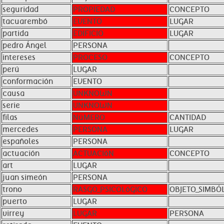
seguridad
PROPIEDAD
CONCEPTO
tacuarembó
EVENTO
LUGAR
partida
EDIFICIO
LUGAR
pedro Ángel
PERSONA
intereses
PROCESO
CONCEPTO
perú
LUGAR
conformación
EVENTO
causa
UNKNOWN
serie
UNKNOWN
filas
NúMERO
CANTIDAD
mercedes
PERSONA
LUGAR
españoles
PERSONA
actuación
ACTUACIóN
CONCEPTO
art
LUGAR
juan simeón
PERSONA
trono
RASGO_PSICOLóGICO
OBJETO_SIMBÓ
puerto
LUGAR
virrey
LUGAR
PERSONA