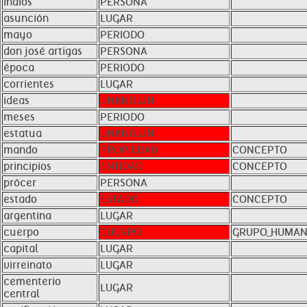
indios
PERSONA
asunción
LUGAR
mayo
PERIODO
don josé artigas
PERSONA
época
PERIODO
corrientes
LUGAR
ideas
UNKNOWN
meses
PERIODO
estatua
UNKNOWN
mando
PROPIEDAD
CONCEPTO
principios
ENTIDAD
CONCEPTO
prócer
PERSONA
estado
ESTADO
CONCEPTO
argentina
LUGAR
cuerpo
CUERPO
GRUPO_HUMA
capital
LUGAR
virreinato
LUGAR
cementerio
LUGAR
central