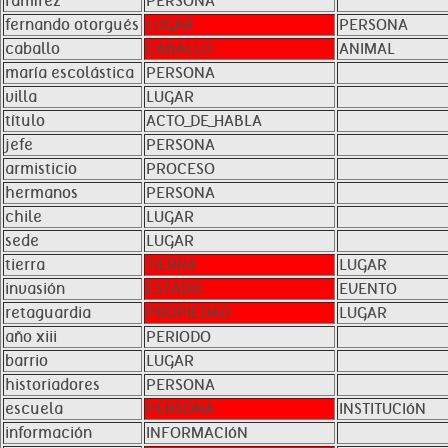
ramírez
PERSONA
fernando otorgués
LUGAR
PERSONA
caballo
CABALLO
ANIMAL
maría escolástica
PERSONA
villa
LUGAR
título
ACTO_DE_HABLA
jefe
PERSONA
armisticio
PROCESO
hermanos
PERSONA
chile
LUGAR
sede
LUGAR
tierra
TIERRA
LUGAR
invasión
ESTADO
EVENTO
retaguardia
PROPIEDAD
LUGAR
año xiii
PERIODO
barrio
LUGAR
historiadores
PERSONA
escuela
PERSONA
INSTITUCIóN
información
INFORMACIóN