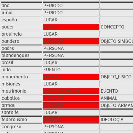
año
PERIODO
junio
PERIODO
españa
LUGAR
poder
PODER
CONCEPTO
provincia
LUGAR
bandera
BANDERA
OBJETO_SIMBÓ
padre
PERSONA
blandengues
PERSONA
brasil
LUGAR
vida
EVENTO
monumento
ENTIDAD
OBJETO_FíSICO
misiones
LUGAR
matrimonio
GRUPO_HUMANO
EVENTO
caballos
CABALLO
ANIMAL
armas
PERSONA
OBJETO_ARMA
santa fe
LUGAR
federalismo
SISTEMA
IDEOLOGíA
congreso
PERSONA