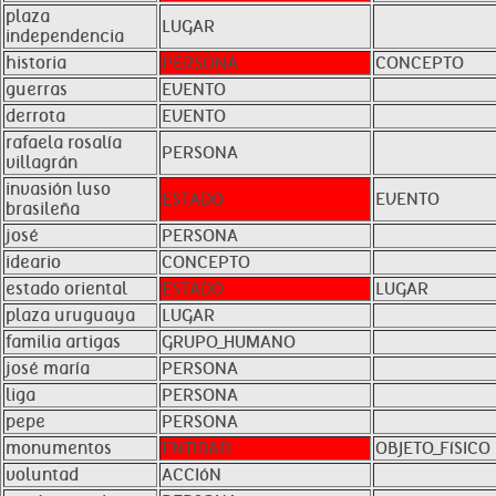
plaza
LUGAR
independencia
historia
PERSONA
CONCEPTO
guerras
EVENTO
derrota
EVENTO
rafaela rosalía
PERSONA
villagrán
invasión luso
ESTADO
EVENTO
brasileña
josé
PERSONA
ideario
CONCEPTO
estado oriental
ESTADO
LUGAR
plaza uruguaya
LUGAR
familia artigas
GRUPO_HUMANO
josé maría
PERSONA
liga
PERSONA
pepe
PERSONA
monumentos
ENTIDAD
OBJETO_FíSICO
voluntad
ACCIóN