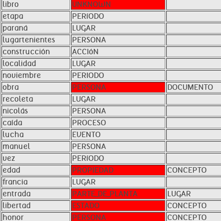
libro
UNKNOWN
etapa
PERíODO
paraná
LUGAR
lugartenientes
PERSONA
construcción
ACCIóN
localidad
LUGAR
noviembre
PERIODO
obra
PERSONA
DOCUMENTO
recoleta
LUGAR
nicolás
PERSONA
caída
PROCESO
lucha
EVENTO
manuel
PERSONA
vez
PERíODO
edad
PROPIEDAD
CONCEPTO
francia
LUGAR
entrada
PARTE_DE_PLANTA
LUGAR
libertad
ESTADO
CONCEPTO
honor
PERSONA
CONCEPTO