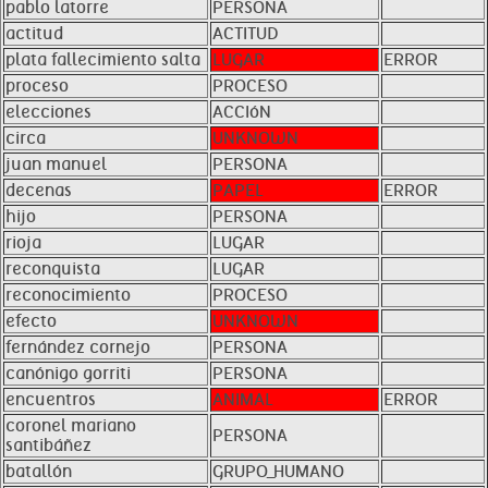
pablo latorre
PERSONA
actitud
ACTITUD
plata fallecimiento salta
LUGAR
ERROR
proceso
PROCESO
elecciones
ACCIóN
circa
UNKNOWN
juan manuel
PERSONA
decenas
PAPEL
ERROR
hijo
PERSONA
rioja
LUGAR
reconquista
LUGAR
reconocimiento
PROCESO
efecto
UNKNOWN
fernández cornejo
PERSONA
canónigo gorriti
PERSONA
encuentros
ANIMAL
ERROR
coronel mariano
PERSONA
santibáñez
batallón
GRUPO_HUMANO