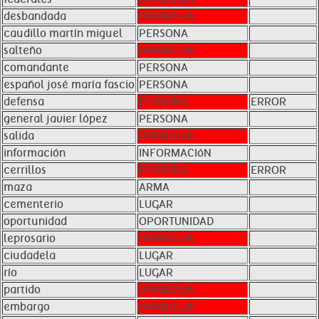
desbandada
UNKNOWN
caudillo martín miguel
PERSONA
salteño
UNKNOWN
comandante
PERSONA
español josé maría fascio
PERSONA
defensa
PERSONA
ERROR
general javier lópez
PERSONA
salida
UNKNOWN
información
INFORMACIóN
cerrillos
PERSONA
ERROR
maza
ARMA
cementerio
LUGAR
oportunidad
OPORTUNIDAD
leprosario
UNKNOWN
ciudadela
LUGAR
río
LUGAR
partido
UNKNOWN
embargo
UNKNOWN