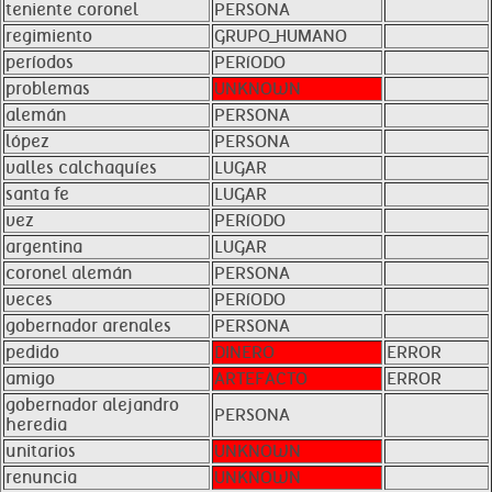
teniente coronel
PERSONA
regimiento
GRUPO_HUMANO
períodos
PERíODO
problemas
UNKNOWN
alemán
PERSONA
lópez
PERSONA
valles calchaquíes
LUGAR
santa fe
LUGAR
vez
PERíODO
argentina
LUGAR
coronel alemán
PERSONA
veces
PERíODO
gobernador arenales
PERSONA
pedido
DINERO
ERROR
amigo
ARTEFACTO
ERROR
gobernador alejandro
PERSONA
heredia
unitarios
UNKNOWN
renuncia
UNKNOWN