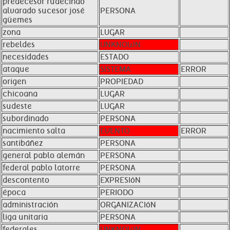
predecesor rudecindo
alvarado sucesor josé
PERSONA
güemes
zona
LUGAR
rebeldes
UNKNOWN
necesidades
ESTADO
ataque
SISTEMA
ERROR
origen
PROPIEDAD
chicoana
LUGAR
sudeste
LUGAR
subordinado
PERSONA
nacimiento salta
EVENTO
ERROR
santibáñez
PERSONA
general pablo alemán
PERSONA
federal pablo latorre
PERSONA
descontento
EXPRESIóN
época
PERIODO
administración
ORGANIZACIóN
liga unitaria
PERSONA
federales
UNKNOWN