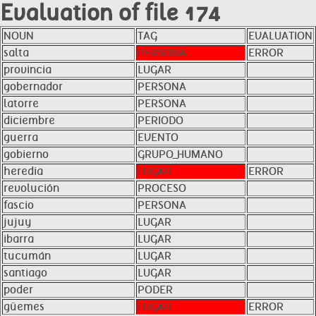
Evaluation of file 174
NOUN
TAG
EVALUATION
salta
PERSONA
ERROR
provincia
LUGAR
gobernador
PERSONA
latorre
PERSONA
diciembre
PERIODO
guerra
EVENTO
gobierno
GRUPO_HUMANO
heredia
LUGAR
ERROR
revolución
PROCESO
fascio
PERSONA
jujuy
LUGAR
ibarra
LUGAR
tucumán
LUGAR
santiago
LUGAR
poder
PODER
güemes
LUGAR
ERROR