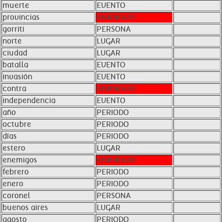
muerte
EVENTO
provincias
UNKNOWN
gorriti
PERSONA
norte
LUGAR
ciudad
LUGAR
batalla
EVENTO
invasión
EVENTO
contra
UNKNOWN
independencia
EVENTO
año
PERIODO
octubre
PERIODO
días
PERIODO
estero
LUGAR
enemigos
UNKNOWN
febrero
PERIODO
enero
PERIODO
coronel
PERSONA
buenos aires
LUGAR
agosto
PERIODO