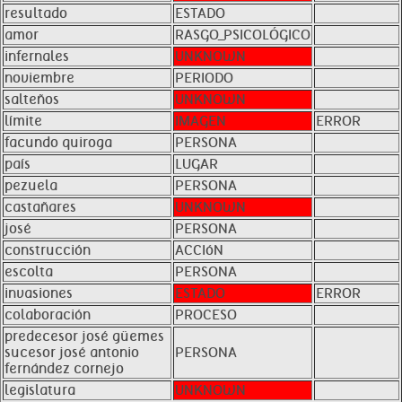
resultado
ESTADO
amor
RASGO_PSICOLÓGICO
infernales
UNKNOWN
noviembre
PERIODO
salteños
UNKNOWN
límite
IMAGEN
ERROR
facundo quiroga
PERSONA
país
LUGAR
pezuela
PERSONA
castañares
UNKNOWN
josé
PERSONA
construcción
ACCIóN
escolta
PERSONA
invasiones
ESTADO
ERROR
colaboración
PROCESO
predecesor josé güemes
sucesor josé antonio
PERSONA
fernández cornejo
legislatura
UNKNOWN