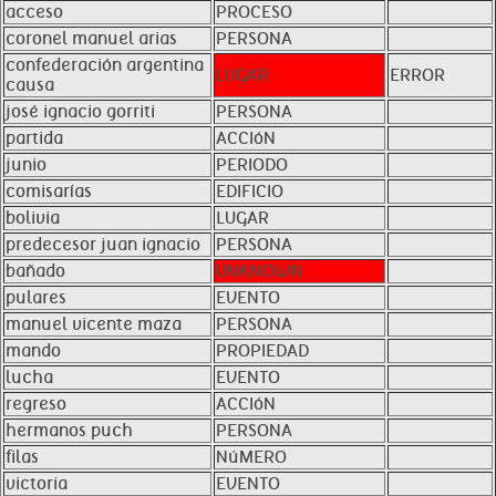
acceso
PROCESO
coronel manuel arias
PERSONA
confederación argentina
LUGAR
ERROR
causa
josé ignacio gorriti
PERSONA
partida
ACCIóN
junio
PERIODO
comisarías
EDIFICIO
bolivia
LUGAR
predecesor juan ignacio
PERSONA
bañado
UNKNOWN
pulares
EVENTO
manuel vicente maza
PERSONA
mando
PROPIEDAD
lucha
EVENTO
regreso
ACCIóN
hermanos puch
PERSONA
filas
NúMERO
victoria
EVENTO