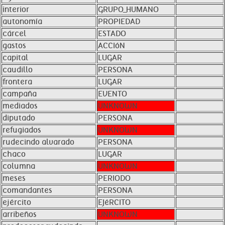
interior
GRUPO_HUMANO
autonomía
PROPIEDAD
cárcel
ESTADO
gastos
ACCIóN
capital
LUGAR
caudillo
PERSONA
frontera
LUGAR
campaña
EVENTO
mediados
UNKNOWN
diputado
PERSONA
refugiados
UNKNOWN
rudecindo alvarado
PERSONA
chaco
LUGAR
columna
UNKNOWN
meses
PERIODO
comandantes
PERSONA
ejército
EJéRCITO
arribeños
UNKNOWN