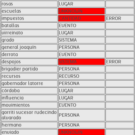
rosas
LUGAR
escuelas
UNKNOWN
impuestos
CANTIDAD
ERROR
batallas
EVENTO
virreinato
LUGAR
grado
SISTEMA
general joaquín
PERSONA
derrota
EVENTO
despojos
SISTEMA
ERROR
brigadier partido
PERSONA
recursos
RECURSO
gobernador latorre
PERSONA
córdoba
LUGAR
influencia
LUGAR
movimientos
EVENTO
gorriti sucesor rudecindo
PERSONA
alvarado
hermano
PERSONA
enviado
UNKNOWN