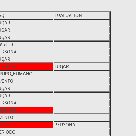
AG
EVALUATION
UGAR
UGAR
UGAR
JéRCITO
ERSONA
UGAR
ERSONA
LUGAR
RUPO_HUMANO
VENTO
UGAR
UGAR
ERSONA
NKNOWN
VENTO
UGAR
PERSONA
ERIODO