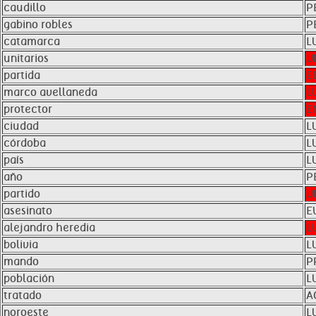
caudillo
P
gabino robles
P
catamarca
L
unitarios
U
partida
E
marco avellaneda
L
protector
E
ciudad
L
córdoba
L
país
L
año
P
partido
U
asesinato
E
alejandro heredia
L
bolivia
L
mando
P
población
L
tratado
A
noroeste
L