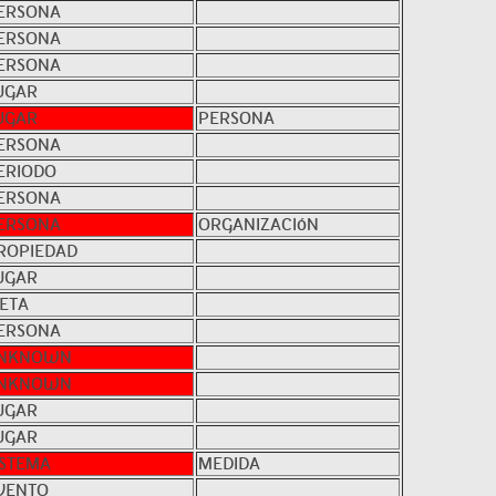
ERSONA
ERSONA
ERSONA
UGAR
UGAR
PERSONA
ERSONA
ERIODO
ERSONA
ERSONA
ORGANIZACIóN
ROPIEDAD
UGAR
ETA
ERSONA
NKNOWN
NKNOWN
UGAR
UGAR
ISTEMA
MEDIDA
VENTO