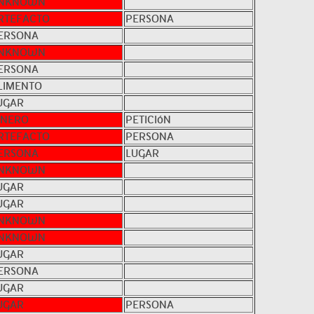
NKNOWN
RTEFACTO
PERSONA
ERSONA
NKNOWN
ERSONA
LIMENTO
UGAR
INERO
PETICIóN
RTEFACTO
PERSONA
ERSONA
LUGAR
NKNOWN
UGAR
UGAR
NKNOWN
NKNOWN
UGAR
ERSONA
UGAR
UGAR
PERSONA