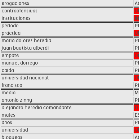
erogaciones
A
contraofensivas
U
instituciones
I
período
P
práctica
U
maría dolores heredia
P
juan bautista alberdi
P
empate
U
manuel dorrego
P
caída
P
universidad nacional
U
francisco
P
media
M
antonio zinny
P
alejandro heredia comandante
L
males
E
años
P
universidad
U
bloqueos
A