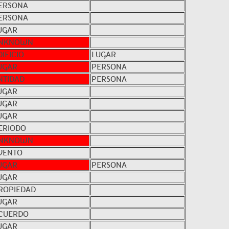
ERSONA
ERSONA
UGAR
NKNOWN
DIFICIO
LUGAR
UGAR
PERSONA
NTIDAD
PERSONA
UGAR
UGAR
UGAR
ERIODO
NKNOWN
VENTO
UGAR
PERSONA
UGAR
ROPIEDAD
UGAR
CUERDO
UGAR