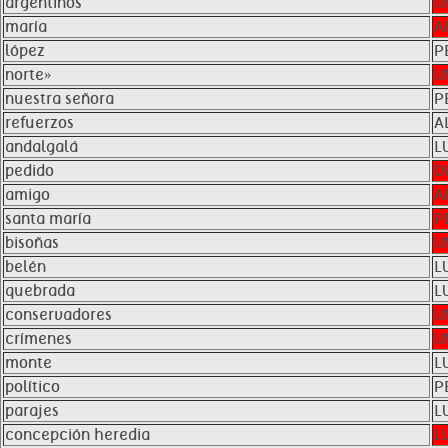
argentinos
U
maría
A
lópez
P
norte»
U
nuestra señora
P
refuerzos
A
andalgalá
L
pedido
D
amigo
A
santa maría
P
bisoñas
U
belén
L
quebrada
L
conservadores
U
crímenes
U
monte
L
político
P
parajes
L
concepción heredia
L