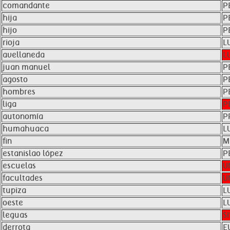
comandante
P
hija
P
hijo
P
rioja
L
avellaneda
L
juan manuel
P
agosto
P
hombres
P
liga
P
autonomía
P
humahuaca
L
fin
M
estanislao lópez
P
escuelas
U
facultades
U
tupiza
L
oeste
L
leguas
S
derrota
E