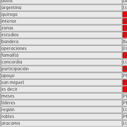
datos
D
argentina
L
quiroga
L
interior
G
zonas
U
estudios
E
bandera
B
operaciones
E
famaillá
E
concordia
L
participación
A
apoyo
P
san miguel
P
es decir
L
meses
P
líderes
P
región
L
robles
P
atacama
L