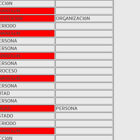
CCIóN
NKNOWN
NSTITUCIóN
ORGANIZACIóN
ERíODO
NKNOWN
ERSONA
ERSONA
NKNOWN
ERSONA
ROCESO
NKNOWN
ERSONA
ITAD
ERSONA
UGAR
PERSONA
STADO
ERIODO
NKNOWN
CCIóN