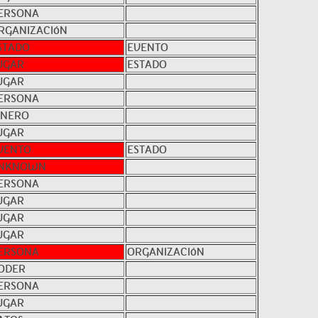
ERSONA
RGANIZACIóN
STADO
EVENTO
UGAR
ESTADO
UGAR
ERSONA
INERO
UGAR
VENTO
ESTADO
NKNOWN
ERSONA
UGAR
UGAR
UGAR
ERSONA
ORGANIZACIóN
ODER
ERSONA
UGAR