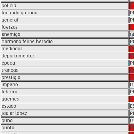
policía
F
facundo quiroga
P
general
P
fuerzas
F
enemigo
G
hermano felipe heredia
P
mediados
U
departamentos
U
época
P
trancas
U
prestigio
A
imperio
L
febrero
P
güemes
L
estado
E
javier lópez
P
puna
L
punto
U