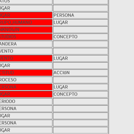
ATOS
UGAR
UGAR
PERSONA
RUPO_HUMANO
LUGAR
NKNOWN
STUDIOS
CONCEPTO
ANDERA
VENTO
VENTO
LUGAR
UGAR
CTITUD
ACCIóN
ROCESO
ERSONA
LUGAR
UGAR
CONCEPTO
ERIODO
ERSONA
UGAR
ERSONA
UGAR