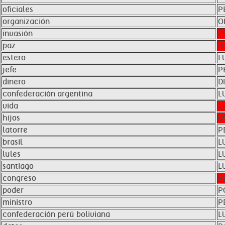
oficiales
P
organización
O
invasión
E
paz
L
estero
L
jefe
P
dinero
D
confederación argentina
L
vida
E
hijos
U
latorre
P
brasil
L
lules
L
santiago
L
congreso
P
poder
P
ministro
P
confederación perú boliviana
L