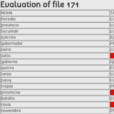
Evaluation of file 171
NOUN
T
heredia
L
provincia
L
tucumán
L
ejército
E
gobernador
P
norte
L
salta
P
gobierno
G
guerra
E
tarija
L
jujuy
L
tropas
P
provincias
U
batalla
E
rosas
L
noviembre
P