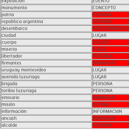
expedición
EVENTO
monumento
CONCEPTO
patria
PERSONA
república argentina
PERSONA
desembarco
PROCEDIMIENTO
ciudad
LUGAR
cuerpo
CUERPO
miseria
PLAGA
libertador
PERSONA
firmantes
UNKNOWN
uruguay montevideo
LUGAR
avenida luzuriaga
LUGAR
brigada
PERSONA
toribio luzuriaga
PERSONA
emisario
UNKNOWN
misión
SISTEMA
información
INFORMACIóN
ancash
UNKNOWN
alcalde
PERSONA