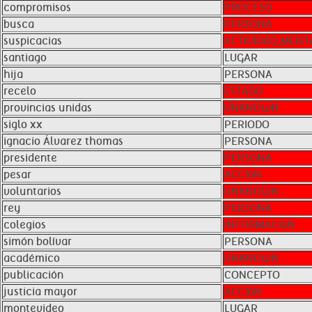
compromisos
PROCESO
busca
PERSONA
suspicacias
ACTIVIDAD_MENT
santiago
LUGAR
hija
PERSONA
recelo
ESTADO
provincias unidas
UNKNOWN
siglo xx
PERIODO
ignacio Álvarez thomas
PERSONA
presidente
PERSONA
pesar
ACCIóN
voluntarios
UNKNOWN
rey
PERSONA
colegios
INFORMACIóN
simón bolívar
PERSONA
académico
UNKNOWN
publicación
CONCEPTO
justicia mayor
ACCIóN
montevideo
LUGAR