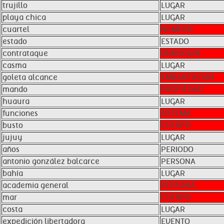
trujillo
LUGAR
playa chica
LUGAR
cuartel
NúMERO
estado
ESTADO
contrataque
UNKNOWN
casma
LUGAR
goleta alcance
EMBARCACIóN
mando
PROPIEDAD
huaura
LUGAR
funciones
SISTEMA
busto
CUERPO
jujuy
LUGAR
años
PERIODO
antonio gonzález balcarce
PERSONA
bahía
LUGAR
academia general
PERSONA
mar
CUERPO
costa
LUGAR
expedición libertadora
EVENTO