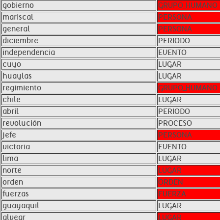
gobierno
GRUPO_HUMANO
mariscal
PERSONA
general
PERSONA
diciembre
PERIODO
independencia
EVENTO
cuyo
LUGAR
huaylas
LUGAR
regimiento
GRUPO_HUMANO
chile
LUGAR
abril
PERIODO
revolución
PROCESO
jefe
PERSONA
victoria
EVENTO
lima
LUGAR
norte
LUGAR
orden
ORDEN
fuerzas
FUERZA
guayaquil
LUGAR
alvear
LUGAR