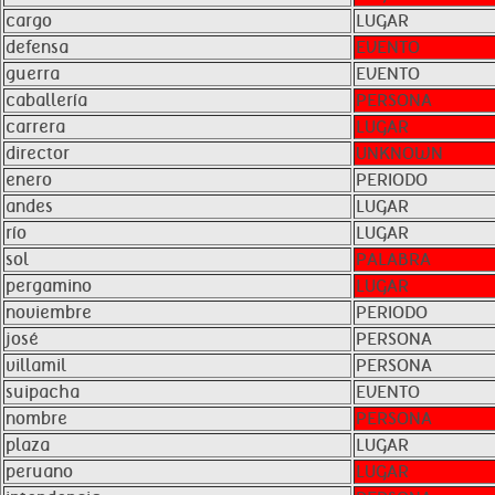
cargo
LUGAR
defensa
EVENTO
guerra
EVENTO
caballería
PERSONA
carrera
LUGAR
director
UNKNOWN
enero
PERIODO
andes
LUGAR
río
LUGAR
sol
PALABRA
pergamino
LUGAR
noviembre
PERIODO
josé
PERSONA
villamil
PERSONA
suipacha
EVENTO
nombre
PERSONA
plaza
LUGAR
peruano
LUGAR