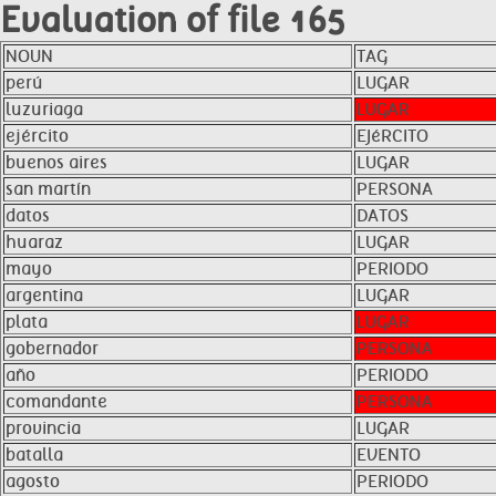
Evaluation of file 165
NOUN
TAG
perú
LUGAR
luzuriaga
LUGAR
ejército
EJéRCITO
buenos aires
LUGAR
san martín
PERSONA
datos
DATOS
huaraz
LUGAR
mayo
PERIODO
argentina
LUGAR
plata
LUGAR
gobernador
PERSONA
año
PERIODO
comandante
PERSONA
provincia
LUGAR
batalla
EVENTO
agosto
PERIODO