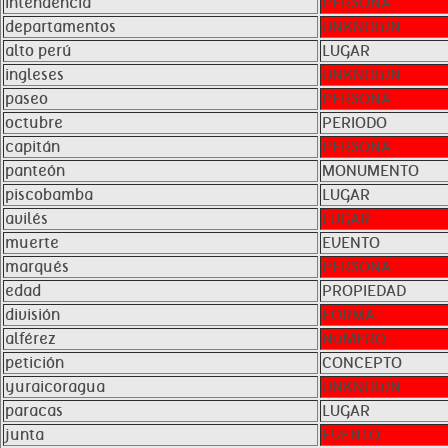
intendencia
PERSONA
departamentos
UNKNOWN
alto perú
LUGAR
ingleses
UNKNOWN
paseo
PERSONA
octubre
PERIODO
capitán
PERSONA
panteón
MONUMENTO
piscobamba
LUGAR
avilés
LUGAR
muerte
EVENTO
marqués
PERSONA
edad
PROPIEDAD
división
FORMA
alférez
NúMERO
petición
CONCEPTO
yuraicoragua
UNKNOWN
paracas
LUGAR
junta
EVENTO