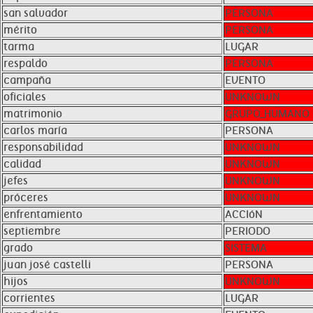
san salvador
PERSONA
mérito
PERSONA
tarma
LUGAR
respaldo
PERSONA
campaña
EVENTO
oficiales
UNKNOWN
matrimonio
GRUPO_HUMANO
carlos maría
PERSONA
responsabilidad
UNKNOWN
calidad
UNKNOWN
jefes
UNKNOWN
próceres
UNKNOWN
enfrentamiento
ACCIóN
septiembre
PERIODO
grado
SISTEMA
juan josé castelli
PERSONA
hijos
UNKNOWN
corrientes
LUGAR