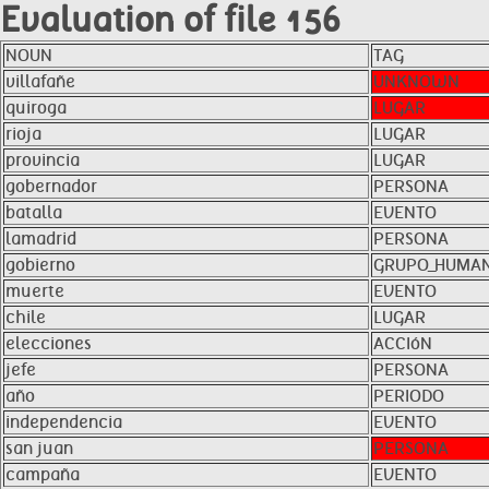
Evaluation of file 156
NOUN
TAG
villafañe
UNKNOWN
quiroga
LUGAR
rioja
LUGAR
provincia
LUGAR
gobernador
PERSONA
batalla
EVENTO
lamadrid
PERSONA
gobierno
GRUPO_HUMA
muerte
EVENTO
chile
LUGAR
elecciones
ACCIóN
jefe
PERSONA
año
PERIODO
independencia
EVENTO
san juan
PERSONA
campaña
EVENTO