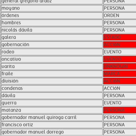
general gregorio aráoz
PERSONA
moyano
PERSONA
órdenes
ORDEN
hombres
PERSONA
nicolás dávila
PERSONA
galera
ESTADO
gobernación
ACCIóN
rodeo
EVENTO
oncativo
EVENTO
varita
UNKNOWN
fraile
MARCA
división
ACCIóN
condenas
ACCIóN
dávila
PERSONA
guerra
EVENTO
matanza
PERSONA
gobernador manuel quiroga carril
PERSONA
francisco ortiz
PERSONA
gobernador manuel dorrego
PERSONA