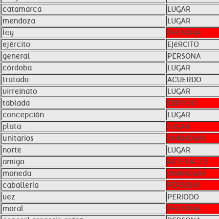
catamarca
LUGAR
mendoza
LUGAR
ley
PERSONA
ejército
EJéRCITO
general
PERSONA
córdoba
LUGAR
tratado
ACUERDO
virreinato
LUGAR
tablada
EDIFICIO
concepción
LUGAR
plata
LUGAR
unitarios
UNKNOWN
norte
LUGAR
amigo
ARTEFACTO
moneda
UNKNOWN
caballería
PERSONA
vez
PERíODO
moral
PERSONA