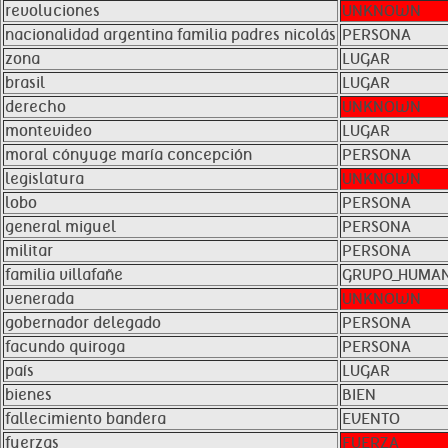
revoluciones
UNKNOWN
nacionalidad argentina familia padres nicolás
PERSONA
zona
LUGAR
brasil
LUGAR
derecho
UNKNOWN
montevideo
LUGAR
moral cónyuge maría concepción
PERSONA
legislatura
UNKNOWN
lobo
PERSONA
general miguel
PERSONA
militar
PERSONA
familia villafañe
GRUPO_HUMA
venerada
UNKNOWN
gobernador delegado
PERSONA
facundo quiroga
PERSONA
país
LUGAR
bienes
BIEN
fallecimiento bandera
EVENTO
fuerzas
FUERZA