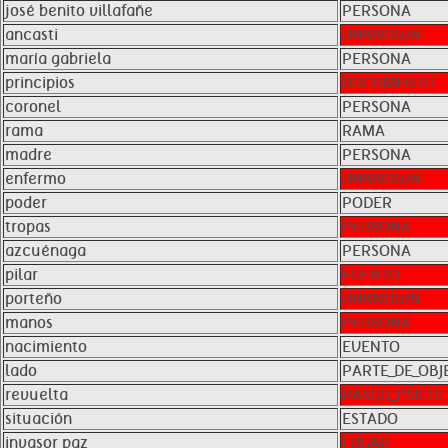
josé benito villafañe
PERSONA
ancasti
UNKNOWN
maría gabriela
PERSONA
principios
DOCUMENTO
coronel
PERSONA
rama
RAMA
madre
PERSONA
enfermo
UNKNOWN
poder
PODER
tropas
PERSONA
azcuénaga
PERSONA
pilar
EVENTO
porteño
UNKNOWN
manos
PERSONA
nacimiento
EVENTO
lado
PARTE_DE_OBJ
revuelta
RASGO_PSICOL
situación
ESTADO
invasor paz
LUGAR