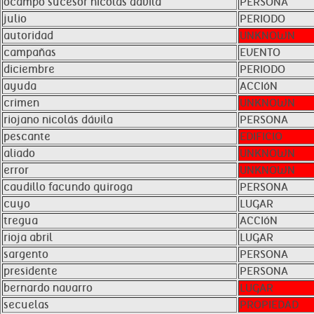
ocampo sucesor nicolás dávila
PERSONA
julio
PERIODO
autoridad
UNKNOWN
campañas
EVENTO
diciembre
PERIODO
ayuda
ACCIóN
crimen
UNKNOWN
riojano nicolás dávila
PERSONA
pescante
EDIFICIO
aliado
UNKNOWN
error
UNKNOWN
caudillo facundo quiroga
PERSONA
cuyo
LUGAR
tregua
ACCIóN
rioja abril
LUGAR
sargento
PERSONA
presidente
PERSONA
bernardo navarro
LUGAR
secuelas
PROPIEDAD