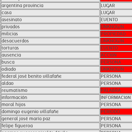
argentina provincia
LUGAR
casa
LUGAR
asesinato
EVENTO
privados
UNKNOWN
milicias
PROPIEDAD
desacuerdos
UNKNOWN
torturas
EVENTO
ausencia
ACCIóN
busca
PERSONA
odiado
UNKNOWN
federal josé benito villafañe
PERSONA
aldao
PERSONA
reumatismo
PALABRA
información
INFORMACIóN
moral hijos
PERSONA
domingo eugenio villafañe
PERIODO
general josé maría paz
PERSONA
felipe figueroa
PERSONA