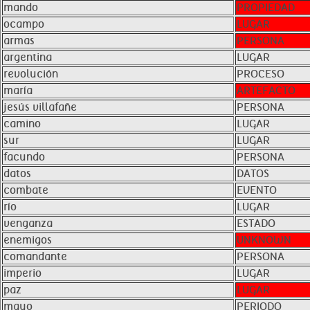
mando
PROPIEDAD
ocampo
LUGAR
armas
PERSONA
argentina
LUGAR
revolución
PROCESO
maría
ARTEFACTO
jesús villafañe
PERSONA
camino
LUGAR
sur
LUGAR
facundo
PERSONA
datos
DATOS
combate
EVENTO
río
LUGAR
venganza
ESTADO
enemigos
UNKNOWN
comandante
PERSONA
imperio
LUGAR
paz
LUGAR
mayo
PERIODO