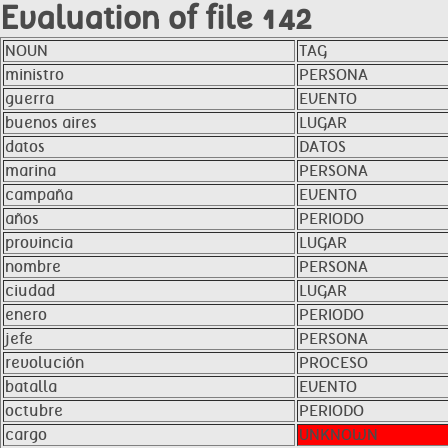
Evaluation of file 142
NOUN
TAG
ministro
PERSONA
guerra
EVENTO
buenos aires
LUGAR
datos
DATOS
marina
PERSONA
campaña
EVENTO
años
PERIODO
provincia
LUGAR
nombre
PERSONA
ciudad
LUGAR
enero
PERIODO
jefe
PERSONA
revolución
PROCESO
batalla
EVENTO
octubre
PERIODO
cargo
UNKNOWN