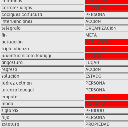
columnas
UNKNOWN
corrales viejos
PERSONA
caciques calfucurá
PERSONA
intervenciones
ACCIóN
telégrafo
ORGANIZACIóN
fin
META
actuación
ACTUACIóN
triple alianza
UNKNOWN
juventud nicola levaggi
PERIODO
angostura
LUGAR
regreso
ACCIóN
solución
ESTADO
juárez celman
PERSONA
lorenzo levaggi
PERSONA
empate
UNKNOWN
modo
UNKNOWN
siglo xix
PERIODO
hijo
PERSONA
estatura
PROPIEDAD