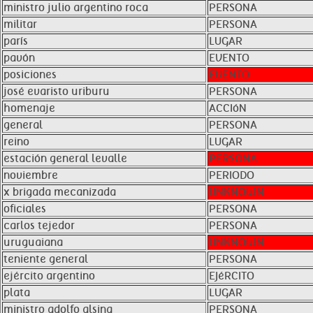
ministro julio argentino roca
PERSONA
militar
PERSONA
parís
LUGAR
pavón
EVENTO
posiciones
EVENTO
josé evaristo uriburu
PERSONA
homenaje
ACCIóN
general
PERSONA
reino
LUGAR
estación general levalle
PERSONA
noviembre
PERIODO
x brigada mecanizada
UNKNOWN
oficiales
PERSONA
carlos tejedor
PERSONA
uruguaiana
UNKNOWN
teniente general
PERSONA
ejército argentino
EJéRCITO
plata
LUGAR
ministro adolfo alsina
PERSONA