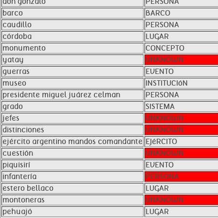
don gonzalo
PERSONA
barco
BARCO
caudillo
PERSONA
córdoba
LUGAR
monumento
CONCEPTO
yatay
UNKNOWN
guerras
EVENTO
museo
INSTITUCIóN
presidente miguel juárez celman
PERSONA
grado
SISTEMA
jefes
UNKNOWN
distinciones
UNKNOWN
ejército argentino mandos comandante
EJéRCITO
cuestión
UNKNOWN
piquisirí
EVENTO
infantería
PERSONA
estero bellaco
LUGAR
montoneras
UNKNOWN
pehuajó
LUGAR