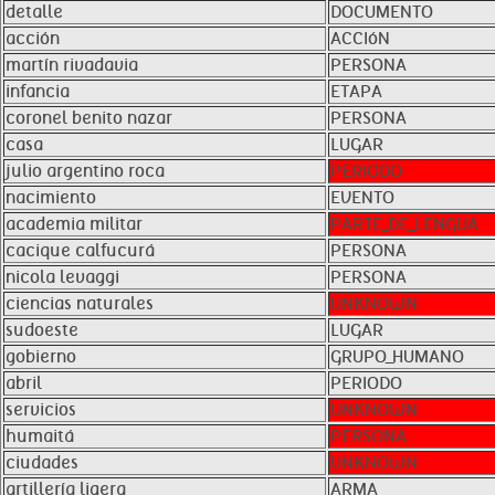
detalle
DOCUMENTO
acción
ACCIóN
martín rivadavia
PERSONA
infancia
ETAPA
coronel benito nazar
PERSONA
casa
LUGAR
julio argentino roca
PERIODO
nacimiento
EVENTO
academia militar
PARTE_DE_LENGUA
cacique calfucurá
PERSONA
nicola levaggi
PERSONA
ciencias naturales
UNKNOWN
sudoeste
LUGAR
gobierno
GRUPO_HUMANO
abril
PERIODO
servicios
UNKNOWN
humaitá
PERSONA
ciudades
UNKNOWN
artillería ligera
ARMA