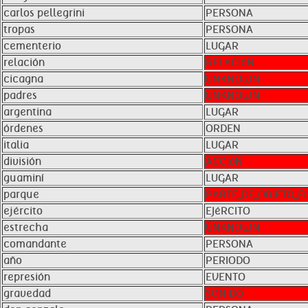
carlos pellegrini
PERSONA
tropas
PERSONA
cementerio
LUGAR
relación
RELACIóN
cicagna
UNKNOWN
padres
UNKNOWN
argentina
LUGAR
órdenes
ORDEN
italia
LUGAR
división
ACCIóN
guaminí
LUGAR
parque
PARTE_DE_OBJETO_Fí
ejército
EJéRCITO
estrecha
UNKNOWN
comandante
PERSONA
año
PERIODO
represión
EVENTO
gravedad
SONIDO