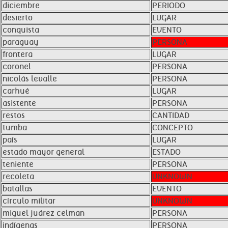
diciembre
PERIODO
desierto
LUGAR
conquista
EVENTO
paraguay
PERSONA
frontera
LUGAR
coronel
PERSONA
nicolás levalle
PERSONA
carhué
LUGAR
asistente
PERSONA
restos
CANTIDAD
tumba
CONCEPTO
país
LUGAR
estado mayor general
ESTADO
teniente
PERSONA
recoleta
UNKNOWN
batallas
EVENTO
círculo militar
UNKNOWN
miguel juárez celman
PERSONA
indígenas
PERSONA