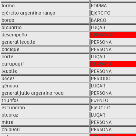
forma
FORMA
ejército argentino rango
EJéRCITO
bordo
BARCO
olavarría
LUGAR
desempeño
UNKNOWN
general levalle
PERSONA
cacique
PERSONA
norte
LUGAR
curupaytí
PERSONA
levalle
PERSONA
veces
PERíODO
génova
LUGAR
general julio argentino roca
PERSONA
triunfos
EVENTO
escuadrón
EJéRCITO
alcaraz
LUGAR
mitre
PERSONA
chiavari
PERSONA