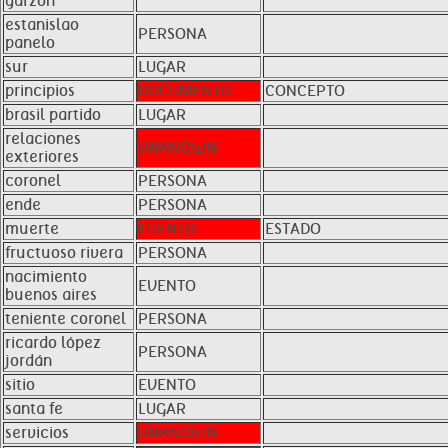
garzón
estanislao
PERSONA
panelo
sur
LUGAR
principios
DOCUMENTO
CONCEPTO
brasil partido
LUGAR
relaciones
UNKNOWN
exteriores
coronel
PERSONA
ende
PERSONA
muerte
EVENTO
ESTADO
fructuoso rivera
PERSONA
nacimiento
EVENTO
buenos aires
teniente coronel
PERSONA
ricardo lópez
PERSONA
jordán
sitio
EVENTO
santa fe
LUGAR
servicios
UNKNOWN