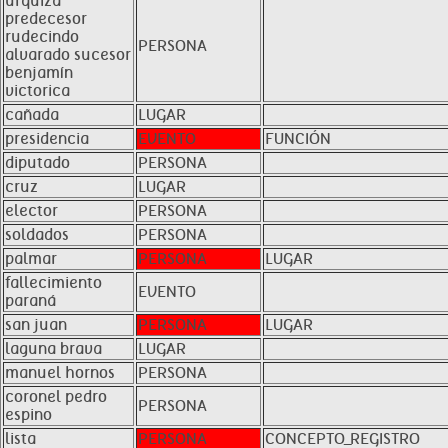
urquiza
predecesor
rudecindo
PERSONA
alvarado sucesor
benjamín
victorica
cañada
LUGAR
presidencia
EVENTO
FUNCIÓN
diputado
PERSONA
cruz
LUGAR
elector
PERSONA
soldados
PERSONA
palmar
PERSONA
LUGAR
fallecimiento
EVENTO
paraná
san juan
PERSONA
LUGAR
laguna brava
LUGAR
manuel hornos
PERSONA
coronel pedro
PERSONA
espino
lista
PERSONA
CONCEPTO_REGISTRO