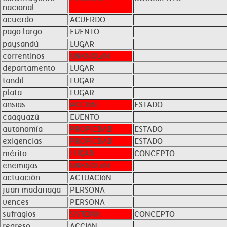
nacional
acuerdo
ACUERDO
pago largo
EVENTO
paysandú
LUGAR
correntinos
UNKNOWN
departamento
LUGAR
tandil
LUGAR
plata
LUGAR
ansias
ACCIóN
ESTADO
caaguazú
EVENTO
autonomía
PROPIEDAD
ESTADO
exigencias
PROPIEDAD
ESTADO
mérito
LUGAR
CONCEPTO
enemigas
UNKNOWN
actuación
ACTUACIóN
juan madariaga
PERSONA
vences
PERSONA
sufragios
SISTEMA
CONCEPTO
regreso
ACCIóN