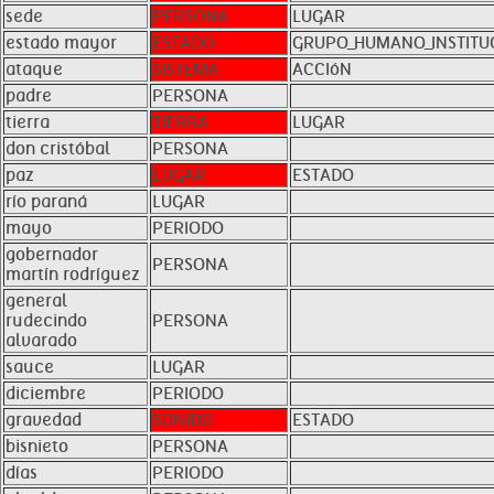
sede
PERSONA
LUGAR
estado mayor
ESTADO
GRUPO_HUMANO_INSTITU
ataque
SISTEMA
ACCIóN
padre
PERSONA
tierra
TIERRA
LUGAR
don cristóbal
PERSONA
paz
LUGAR
ESTADO
río paraná
LUGAR
mayo
PERIODO
gobernador
PERSONA
martín rodríguez
general
rudecindo
PERSONA
alvarado
sauce
LUGAR
diciembre
PERIODO
gravedad
SONIDO
ESTADO
bisnieto
PERSONA
días
PERIODO