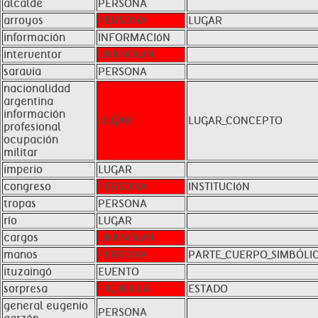
alcalde
PERSONA
arroyos
PERSONA
LUGAR
información
INFORMACIóN
interventor
UNKNOWN
saravia
PERSONA
nacionalidad
argentina
información
LUGAR
LUGAR_CONCEPTO
profesional
ocupación
militar
imperio
LUGAR
congreso
PERSONA
INSTITUCIóN
tropas
PERSONA
río
LUGAR
cargos
UNKNOWN
manos
PERSONA
PARTE_CUERPO_SIMBÓLI
ituzaingó
EVENTO
sorpresa
FIGURILLA
ESTADO
general eugenio
PERSONA