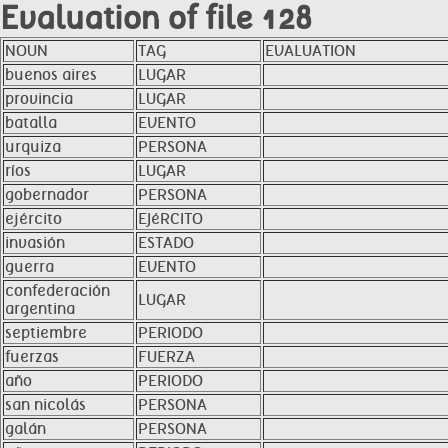
Evaluation of file 128
NOUN
TAG
EVALUATION
buenos aires
LUGAR
provincia
LUGAR
batalla
EVENTO
urquiza
PERSONA
ríos
LUGAR
gobernador
PERSONA
ejército
EJéRCITO
invasión
ESTADO
guerra
EVENTO
confederación
LUGAR
argentina
septiembre
PERIODO
fuerzas
FUERZA
año
PERIODO
san nicolás
PERSONA
galán
PERSONA