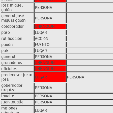
josé miguel
PERSONA
galán
general josé
PERSONA
miguel galán
colaborador
UNKNOWN
paso
LUGAR
ratificación
ACCIóN
pavón
EVENTO
país
LUGAR
general
PERSONA
granaderos
UNKNOWN
oficiales
UNKNOWN
predecesor justo
LUGAR
PERSONA
josé
gobernador
PERSONA
urquiza
lavalle
PERSONA
juan lavalle
PERSONA
misiones
LUGAR
orientales