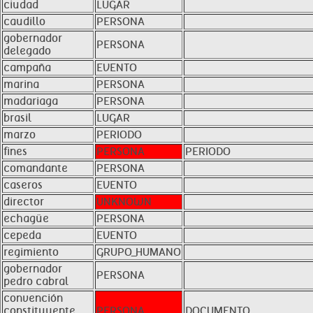
ciudad
LUGAR
caudillo
PERSONA
gobernador
PERSONA
delegado
campaña
EVENTO
marina
PERSONA
madariaga
PERSONA
brasil
LUGAR
marzo
PERIODO
fines
PERSONA
PERIODO
comandante
PERSONA
caseros
EVENTO
director
UNKNOWN
echagüe
PERSONA
cepeda
EVENTO
regimiento
GRUPO_HUMANO
gobernador
PERSONA
pedro cabral
convención
constituyente
PERSONA
DOCUMENTO