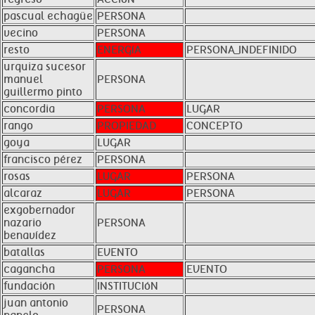
pascual echagüe
PERSONA
vecino
PERSONA
resto
ENERGíA
PERSONA_INDEFINIDO
urquiza sucesor
manuel
PERSONA
guillermo pinto
concordia
PERSONA
LUGAR
rango
PROPIEDAD
CONCEPTO
goya
LUGAR
francisco pérez
PERSONA
rosas
LUGAR
PERSONA
alcaraz
LUGAR
PERSONA
exgobernador
nazario
PERSONA
benavídez
batallas
EVENTO
cagancha
PERSONA
EVENTO
fundación
INSTITUCIóN
juan antonio
PERSONA