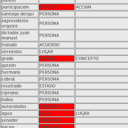
panelo
participación
ACTITUD
ACCIóN
santiago derqui
PERSONA
expresidente
PERSONA
urquiza
dictador juan
PERSONA
manuel
tratado
ACUERDO
virreinato
LUGAR
grado
SISTEMA
CONCEPTO
garzón
PERSONA
hermano
PERSONA
cabral
PERSONA
resultado
ESTADO
cipriano
PERSONA
indios
PERSONA
autoridades
UNKNOWN
agua
AGUA
LUGAR
senador
UNKNOWN
inicios
UNKNOWN