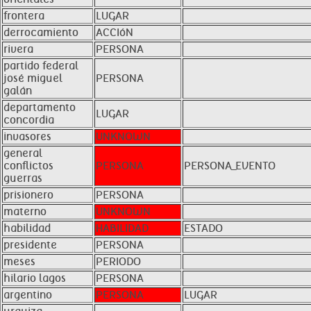
frontera
LUGAR
derrocamiento
ACCIóN
rivera
PERSONA
partido federal
josé miguel
PERSONA
galán
departamento
LUGAR
concordia
invasores
UNKNOWN
general
conflictos
PERSONA
PERSONA_EVENTO
guerras
prisionero
PERSONA
materno
UNKNOWN
habilidad
HABILIDAD
ESTADO
presidente
PERSONA
meses
PERIODO
hilario lagos
PERSONA
argentino
PERSONA
LUGAR