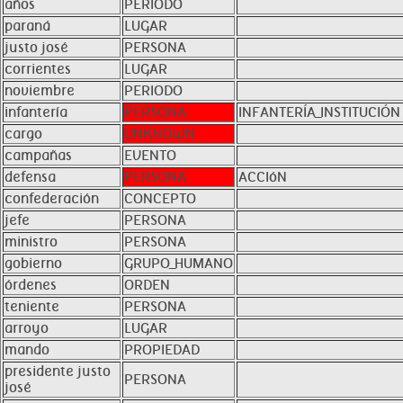
años
PERIODO
paraná
LUGAR
justo josé
PERSONA
corrientes
LUGAR
noviembre
PERIODO
infantería
PERSONA
INFANTERÍA_INSTITUCIÓN
cargo
UNKNOWN
campañas
EVENTO
defensa
PERSONA
ACCIóN
confederación
CONCEPTO
jefe
PERSONA
ministro
PERSONA
gobierno
GRUPO_HUMANO
órdenes
ORDEN
teniente
PERSONA
arroyo
LUGAR
mando
PROPIEDAD
presidente justo
PERSONA
josé