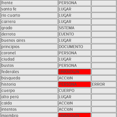
frente
PERSONA
santa fe
LUGAR
río cuarto
LUGAR
carrera
LUGAR
grado
SISTEMA
derrota
EVENTO
buenos aires
LUGAR
principios
DOCUMENTO
coronel
PERSONA
ciudad
LUGAR
bustos
PERSONA
federales
UNKNOWN
búsqueda
ACCIóN
historia
PERSONA
ERROR
cuerpo
CUERPO
alto perú
LUGAR
caída
ACCIóN
intentos
ACCIóN
miembro
UNKNOWN