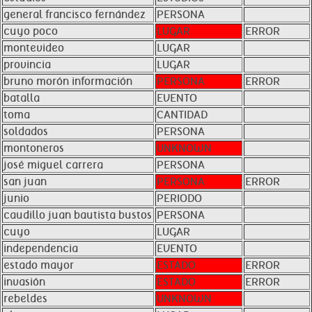
general francisco fernández
PERSONA
cuyo poco
LUGAR
ERROR
montevideo
LUGAR
provincia
LUGAR
bruno morón información
PERSONA
ERROR
batalla
EVENTO
toma
CANTIDAD
soldados
PERSONA
montoneros
UNKNOWN
josé miguel carrera
PERSONA
san juan
PERSONA
ERROR
junio
PERIODO
caudillo juan bautista bustos
PERSONA
cuyo
LUGAR
independencia
EVENTO
estado mayor
ESTADO
ERROR
invasión
ESTADO
ERROR
rebeldes
UNKNOWN