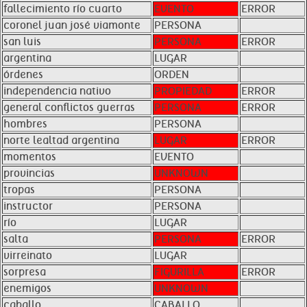
fallecimiento río cuarto
EVENTO
ERROR
coronel juan josé viamonte
PERSONA
san luis
PERSONA
ERROR
argentina
LUGAR
órdenes
ORDEN
independencia nativo
PROPIEDAD
ERROR
general conflictos guerras
PERSONA
ERROR
hombres
PERSONA
norte lealtad argentina
LUGAR
ERROR
momentos
EVENTO
provincias
UNKNOWN
tropas
PERSONA
instructor
PERSONA
río
LUGAR
salta
PERSONA
ERROR
virreinato
LUGAR
sorpresa
FIGURILLA
ERROR
enemigos
UNKNOWN
caballo
CABALLO