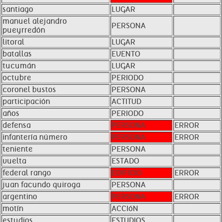
santiago
LUGAR
manuel alejandro
PERSONA
pueyrredón
litoral
LUGAR
batallas
EVENTO
tucumán
LUGAR
octubre
PERIODO
coronel bustos
PERSONA
participación
ACTITUD
años
PERIODO
defensa
PERSONA
ERROR
infantería número
PERSONA
ERROR
teniente
PERSONA
vuelta
ESTADO
federal rango
EDIFICIO
ERROR
juan facundo quiroga
PERSONA
argentino
PERSONA
ERROR
motín
ACCIóN
estudios
ESTUDIOS