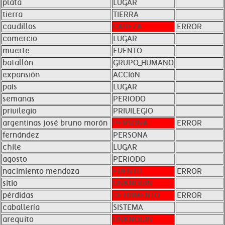
plata
LUGAR
tierra
TIERRA
caudillos
CABEZA
ERROR
comercio
LUGAR
muerte
EVENTO
batallón
GRUPO_HUMANO
expansión
ACCIóN
país
LUGAR
semanas
PERIODO
privilegio
PRIVILEGIO
argentinas josé bruno morón
PERSONA
ERROR
fernández
PERSONA
chile
LUGAR
agosto
PERIODO
nacimiento mendoza
EVENTO
ERROR
sitio
UNKNOWN
pérdidas
DETRIMENTO
ERROR
caballería
SISTEMA
arequito
UNKNOWN