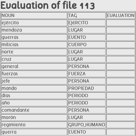
Evaluation of file 113
NOUN
TAG
EVALUATION
ejército
EJéRCITO
mendoza
LUGAR
guerras
EVENTO
milicias
CUERPO
norte
LUGAR
cruz
LUGAR
general
PERSONA
fuerzas
FUERZA
jefe
PERSONA
mando
PROPIEDAD
días
PERIODO
año
PERIODO
comandante
PERSONA
morón
LUGAR
regimiento
GRUPO_HUMANO
guerra
EVENTO