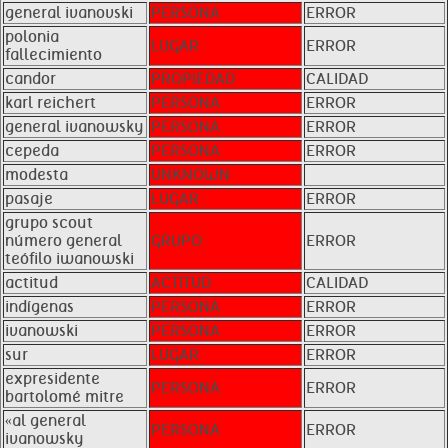
general ivanovski
PERSONA
ERROR
polonia
LUGAR
ERROR
fallecimiento
candor
PROPIEDAD
CALIDAD
karl reichert
PERSONA
ERROR
general ivanowsky
PERSONA
ERROR
cepeda
PERSONA
ERROR
modesta
UNKNOWN
pasaje
LUGAR
ERROR
grupo scout
número general
GRUPO
ERROR
teófilo iwanowski
actitud
ACTITUD
CALIDAD
indígenas
PERSONA
ERROR
ivanowski
PERSONA
ERROR
sur
LUGAR
ERROR
expresidente
PERSONA
ERROR
bartolomé mitre
«al general
PERSONA
ERROR
ivanowsky