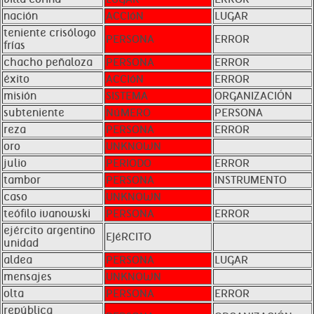
nación
ACCIóN
LUGAR
teniente crisólogo
PERSONA
ERROR
frías
chacho peñaloza
PERSONA
ERROR
éxito
ACCIóN
ERROR
misión
SISTEMA
ORGANIZACIÓN
subteniente
NúMERO
PERSONA
reza
PERSONA
ERROR
oro
UNKNOWN
julio
PERIODO
ERROR
tambor
PERSONA
INSTRUMENTO
caso
UNKNOWN
teófilo ivanowski
PERSONA
ERROR
ejército argentino
EJéRCITO
unidad
aldea
PERSONA
LUGAR
mensajes
UNKNOWN
olta
PERSONA
ERROR
república