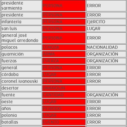
presidente
PERSONA
ERROR
sarmiento
presidente
PERSONA
ERROR
infantería
PERSONA
EJéRCITO
san luis
PERSONA
LUGAR
general josé
PERSONA
ERROR
miguel arredondo
polacos
LENGUA
NACIONALIDAD
guarnición
ARMA
ORGANIZACIÓN
fuerzas
FUERZA
ORGANIZACIÓN
general
PERSONA
ERROR
córdoba
LUGAR
ERROR
coronel ivanovski
PERSONA
ERROR
desertor
UNKNOWN
fuente
CANTIDAD
ORGANIZACIÓN
oeste
LUGAR
ERROR
años
PERIODO
ERROR
polonia
LUGAR
ERROR
batallas
EVENTO
ERROR