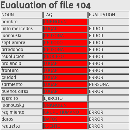
Evaluation of file 104
NOUN
TAG
EVALUATION
nombre
UNKNOWN
villa mercedes
LUGAR
ERROR
ivanovski
PERSONA
ERROR
septiembre
PERIODO
ERROR
arredondo
PERSONA
ERROR
revolución
PROCESO
ERROR
provincia
LUGAR
ERROR
frontera
LUGAR
ERROR
ciudad
LUGAR
ERROR
sarmiento
LUGAR
PERSONA
buenos aires
LUGAR
ERROR
ejército
EJéRCITO
ivanowsky
UNKNOWN
regimiento
GRUPO_HUMANO
ERROR
datos
DATOS
ERROR
revuelta
EVENTO
ERROR