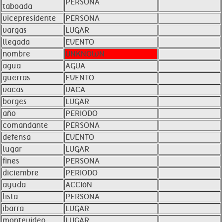
PERSONA
taboada
vicepresidente
PERSONA
vargas
LUGAR
llegada
EVENTO
nombre
UNKNOWN
agua
AGUA
guerras
EVENTO
vacas
VACA
borges
LUGAR
año
PERIODO
comandante
PERSONA
defensa
EVENTO
lugar
LUGAR
fines
PERSONA
diciembre
PERIODO
ayuda
ACCIóN
lista
PERSONA
ibarra
LUGAR
montevideo
LUGAR