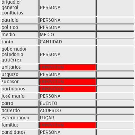
brigadier
general
PERSONA
conflictos
patricia
PERSONA
político
PERSONA
medio
MEDIO
tanto
CANTIDAD
gobernador
celedonio
PERSONA
gutiérrez
unitarios
UNKNOWN
urquiza
PERSONA
sucesor
UNKNOWN
partidarios
UNKNOWN
josé maría
PERSONA
carro
EVENTO
acuerdo
ACUERDO
estero rango
LUGAR
familias
UNKNOWN
candidatos
PERSONA