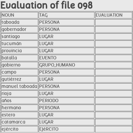
Evaluation of file 098
NOUN
TAG
EVALUATION
taboada
PERSONA
gobernador
PERSONA
santiago
LUGAR
tucumán
LUGAR
provincia
LUGAR
batalla
EVENTO
gobierno
GRUPO_HUMANO
campo
PERSONA
gutiérrez
LUGAR
manuel taboada
PERSONA
rioja
LUGAR
años
PERIODO
hermano
PERSONA
estero
LUGAR
catamarca
LUGAR
ejército
EJéRCITO