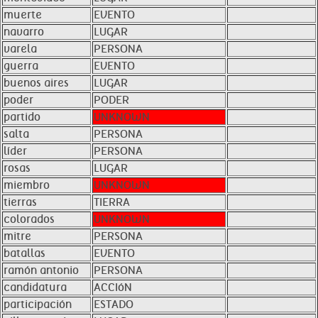
muerte
EVENTO
navarro
LUGAR
varela
PERSONA
guerra
EVENTO
buenos aires
LUGAR
poder
PODER
partido
UNKNOWN
salta
PERSONA
líder
PERSONA
rosas
LUGAR
miembro
UNKNOWN
tierras
TIERRA
colorados
UNKNOWN
mitre
PERSONA
batallas
EVENTO
ramón antonio
PERSONA
candidatura
ACCIóN
participación
ESTADO