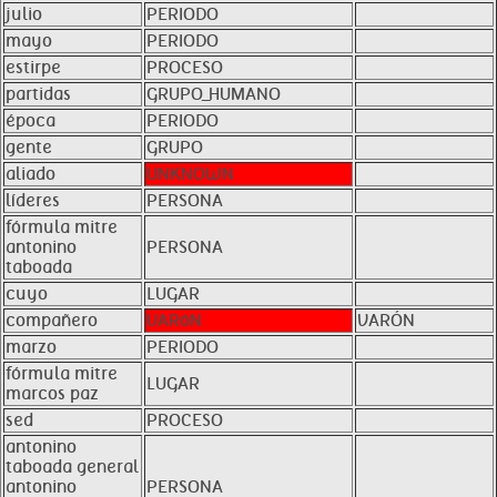
julio
PERIODO
mayo
PERIODO
estirpe
PROCESO
partidas
GRUPO_HUMANO
época
PERIODO
gente
GRUPO
aliado
UNKNOWN
líderes
PERSONA
fórmula mitre
antonino
PERSONA
taboada
cuyo
LUGAR
compañero
VARóN
VARÓN
marzo
PERIODO
fórmula mitre
LUGAR
marcos paz
sed
PROCESO
antonino
taboada general
antonino
PERSONA