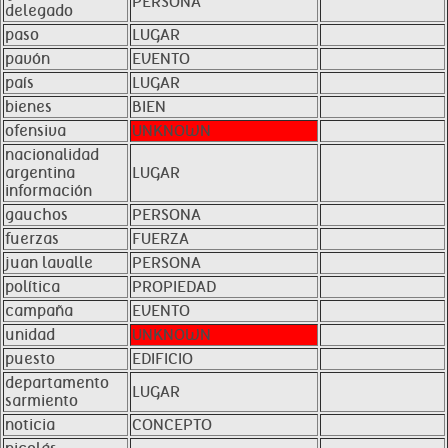
PERSONA
delegado
paso
LUGAR
pavón
EVENTO
país
LUGAR
bienes
BIEN
ofensiva
UNKNOWN
nacionalidad
argentina
LUGAR
información
gauchos
PERSONA
fuerzas
FUERZA
juan lavalle
PERSONA
política
PROPIEDAD
campaña
EVENTO
unidad
UNKNOWN
puesto
EDIFICIO
departamento
LUGAR
sarmiento
noticia
CONCEPTO