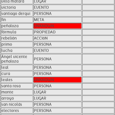
villa matará
LUGAR
victoria
EVENTO
santiago derqui
PERSONA
fin
META
peñaloza
UNKNOWN
fórmula
PROPIEDAD
rebelión
ACCIóN
primo
PERSONA
lucha
EVENTO
Ángel vicente
PERSONA
peñaloza
leal
PERSONA
cura
PERSONA
leales
UNKNOWN
santa rosa
PERSONA
monte
LUGAR
arroyo
LUGAR
san nicolás
PERSONA
electores
PERSONA