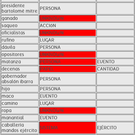
presidente
PERSONA
bartolomé mitre
ganado
UNKNOWN
saqueo
ACCIóN
oficialistas
UNKNOWN
rufino
LUGAR
dávila
PERSONA
opositores
UNKNOWN
matanza
PERSONA
EVENTO
decenas
PAPEL
CANTIDAD
gobernador
PERSONA
absalón ibarra
hijo
PERSONA
maco
EVENTO
camino
LUGAR
ropa
UNKNOWN
manantial
EVENTO
caballería
SISTEMA
EJÉRCITO
mandos ejército