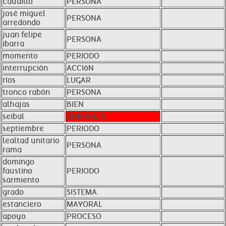
caudillo
PERSONA
josé miguel
PERSONA
arredondo
juan felipe
PERSONA
ibarra
momento
PERIODO
interrupción
ACCIóN
ríos
LUGAR
tronco rabón
PERSONA
alhajas
BIEN
seibal
UNKNOWN
septiembre
PERIODO
lealtad unitario
PERSONA
rama
domingo
faustino
PERIODO
sarmiento
grado
SISTEMA
estanciero
MAYORAL
apoyo
PROCESO