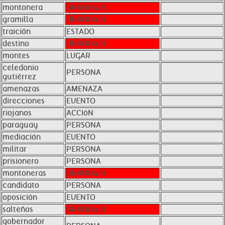
montonera
UNKNOWN
gramilla
UNKNOWN
traición
ESTADO
destino
UNKNOWN
montes
LUGAR
celedonio
PERSONA
gutiérrez
amenazas
AMENAZA
direcciones
EVENTO
riojanos
ACCIóN
paraguay
PERSONA
mediación
EVENTO
militar
PERSONA
prisionero
PERSONA
montoneras
UNKNOWN
candidato
PERSONA
oposición
EVENTO
salteños
UNKNOWN
gobernador