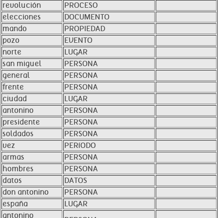
revolución
PROCESO
elecciones
DOCUMENTO
mando
PROPIEDAD
pozo
EVENTO
norte
LUGAR
san miguel
PERSONA
general
PERSONA
frente
PERSONA
ciudad
LUGAR
antonino
PERSONA
presidente
PERSONA
soldados
PERSONA
vez
PERíODO
armas
PERSONA
hombres
PERSONA
datos
DATOS
don antonino
PERSONA
españa
LUGAR
antonino