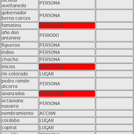
nicolás
PERSONA
avellaneda
gobernador
PERSONA
berna carrizo
famatina
UNKNOWN
año don
PERIODO
antonino
figueroa
PERSONA
indios
PERSONA
chacho
PERSONA
inicios
UNKNOWN
río colorado
LUGAR
pedro ramón
PERSONA
alcorta
avanzadas
UNKNOWN
octaviano
PERSONA
navarro
nombramiento
ACCIóN
córdoba
LUGAR
capital
LUGAR