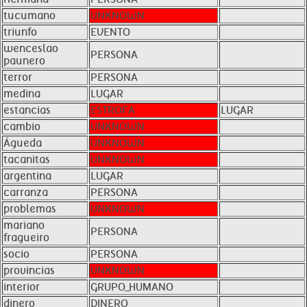
tucumano
UNKNOWN
triunfo
EVENTO
wenceslao
PERSONA
paunero
terror
PERSONA
medina
LUGAR
estancias
ESTROFA
LUGAR
cambio
UNKNOWN
Águeda
UNKNOWN
tacanitas
UNKNOWN
argentina
LUGAR
carranza
PERSONA
problemas
UNKNOWN
mariano
PERSONA
fragueiro
socio
PERSONA
provincias
UNKNOWN
interior
GRUPO_HUMANO
dinero
DINERO