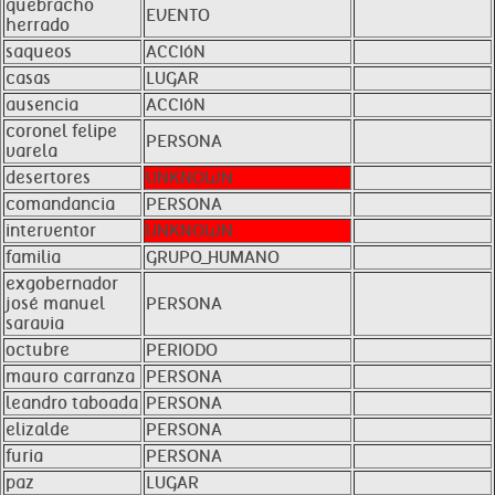
quebracho
EVENTO
herrado
saqueos
ACCIóN
casas
LUGAR
ausencia
ACCIóN
coronel felipe
PERSONA
varela
desertores
UNKNOWN
comandancia
PERSONA
interventor
UNKNOWN
familia
GRUPO_HUMANO
exgobernador
josé manuel
PERSONA
saravia
octubre
PERIODO
mauro carranza
PERSONA
leandro taboada
PERSONA
elizalde
PERSONA
furia
PERSONA
paz
LUGAR