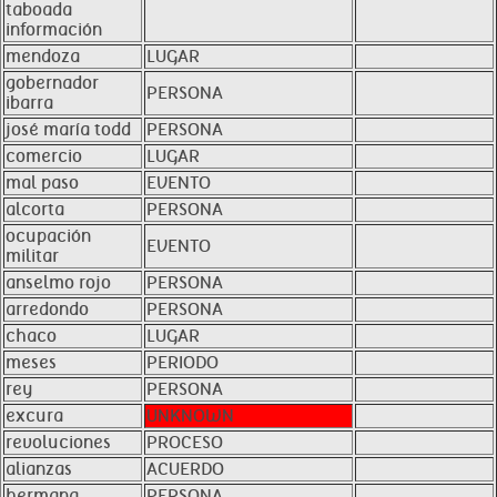
taboada
información
mendoza
LUGAR
gobernador
PERSONA
ibarra
josé maría todd
PERSONA
comercio
LUGAR
mal paso
EVENTO
alcorta
PERSONA
ocupación
EVENTO
militar
anselmo rojo
PERSONA
arredondo
PERSONA
chaco
LUGAR
meses
PERIODO
rey
PERSONA
excura
UNKNOWN
revoluciones
PROCESO
alianzas
ACUERDO
hermana
PERSONA