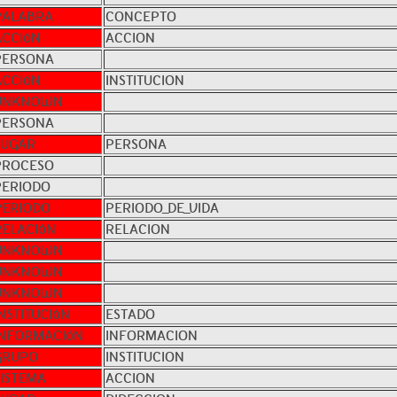
PALABRA
CONCEPTO
ACCIóN
ACCION
PERSONA
ACCIóN
INSTITUCION
UNKNOWN
PERSONA
LUGAR
PERSONA
PROCESO
PERIODO
PERIODO
PERIODO_DE_VIDA
RELACIóN
RELACION
UNKNOWN
UNKNOWN
UNKNOWN
NSTITUCIóN
ESTADO
INFORMACIóN
INFORMACION
GRUPO
INSTITUCION
SISTEMA
ACCION