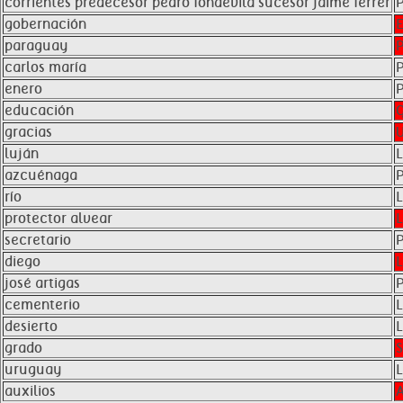
corrientes predecesor pedro fondevila sucesor jaime ferrer
gobernación
paraguay
carlos maría
enero
educación
gracias
luján
azcuénaga
río
protector alvear
secretario
diego
josé artigas
cementerio
desierto
grado
uruguay
auxilios