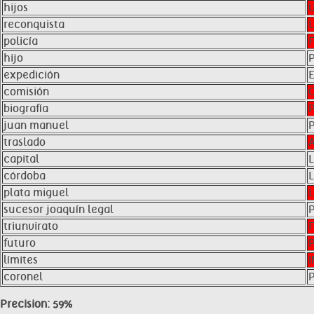
hijos
reconquista
policía
hijo
expedición
comisión
biografía
juan manuel
traslado
capital
córdoba
plata miguel
sucesor joaquín legal
triunvirato
futuro
límites
coronel
Precision: 59%