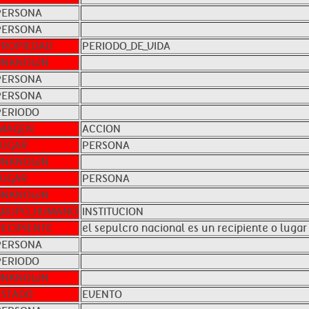
PERSONA
PERSONA
PROPIEDAD
PERIODO_DE_VIDA
UNKNOWN
PERSONA
PERSONA
PERIODO
IMAGEN
ACCION
LUGAR
PERSONA
UNKNOWN
LUGAR
PERSONA
UNKNOWN
GRUPO_HUMANO
INSTITUCION
RECIPIENTE
el sepulcro nacional es un recipiente o lugar
PERSONA
PERIODO
UNKNOWN
ESTADO
EVENTO