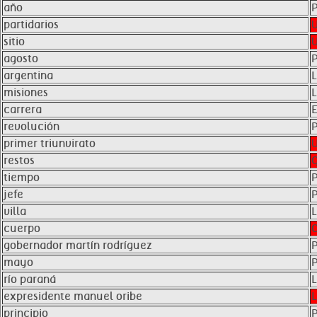
año
partidarios
sitio
agosto
argentina
misiones
carrera
revolución
primer triunvirato
restos
tiempo
jefe
villa
cuerpo
gobernador martín rodríguez
mayo
río paraná
expresidente manuel oribe
principio