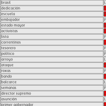
brasil
dedicación
escuela
embajador
estado mayor
activistas
lista
correntinos
tesorero
político
arroyo
ataque
roxas
bando
balcarce
semanas
director supremo
asunción
primer gobernador