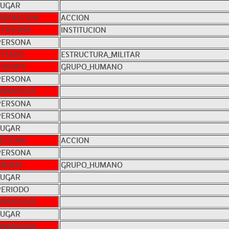
LUGAR
GRABACIóN
ACCION
PERSONA
INSTITUCION
PERSONA
ESTADO
ESTRUCTURA_MILITAR
CUERPO
GRUPO_HUMANO
PERSONA
UNKNOWN
PERSONA
PERSONA
LUGAR
SISTEMA
ACCION
PERSONA
ORDEN
GRUPO_HUMANO
LUGAR
PERIODO
UNKNOWN
LUGAR
UNKNOWN