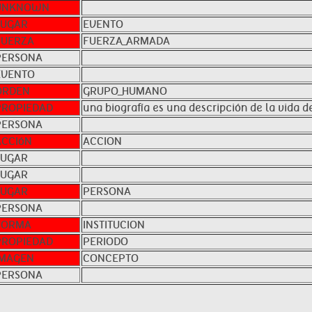
UNKNOWN
LUGAR
EVENTO
FUERZA
FUERZA_ARMADA
PERSONA
EVENTO
ORDEN
GRUPO_HUMANO
PROPIEDAD
una biografía es una descripción de la vida d
PERSONA
ACCIóN
ACCION
LUGAR
LUGAR
LUGAR
PERSONA
PERSONA
FORMA
INSTITUCION
PROPIEDAD
PERIODO
IMAGEN
CONCEPTO
PERSONA