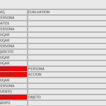
TAG
EVALUATION
PERSONA
DATOS
PERSONA
LUGAR
LUGAR
PERSONA
EJéRCITO
LUGAR
LUGAR
LUGAR
PERSONA
PERSONA
ACCION
LUGAR
PERSONA
EVENTO
PERSONA
OBJETO
GRUPO