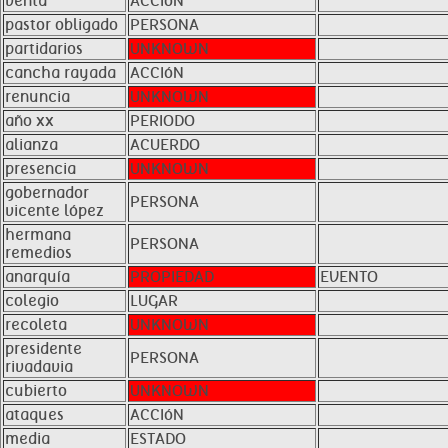
venta
ACCIóN
pastor obligado
PERSONA
partidarios
UNKNOWN
cancha rayada
ACCIóN
renuncia
UNKNOWN
año xx
PERIODO
alianza
ACUERDO
presencia
UNKNOWN
gobernador
PERSONA
vicente lópez
hermana
PERSONA
remedios
anarquía
PROPIEDAD
EVENTO
colegio
LUGAR
recoleta
UNKNOWN
presidente
PERSONA
rivadavia
cubierto
UNKNOWN
ataques
ACCIóN
media
ESTADO