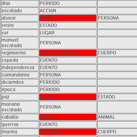
días
PERIODO
escalada
ACCIóN
alvear
LUGAR
PERSONA
retiro
ESTADO
sur
LUGAR
manuel
PERSONA
escalada
regimiento
GRUPO_HUMANO
CUERPO
cepeda
EVENTO
independencia
EVENTO
comandante
PERSONA
diciembre
PERIODO
época
PERIODO
paz
LUGAR
ESTADO
mariano
PERSONA
escalada
caballo
CABALLO
ANIMAL
guerras
EVENTO
marina
PERSONA
CUERPO