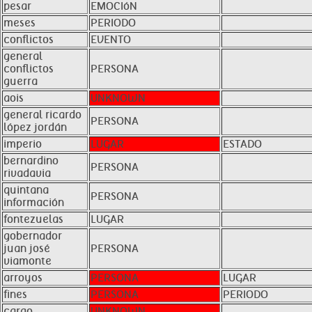
pesar
EMOCIóN
meses
PERIODO
conflictos
EVENTO
general
conflictos
PERSONA
guerra
aois
UNKNOWN
general ricardo
PERSONA
lópez jordán
imperio
LUGAR
ESTADO
bernardino
PERSONA
rivadavia
quintana
PERSONA
información
fontezuelas
LUGAR
gobernador
juan josé
PERSONA
viamonte
arroyos
PERSONA
LUGAR
fines
PERSONA
PERIODO
cargo
UNKNOWN