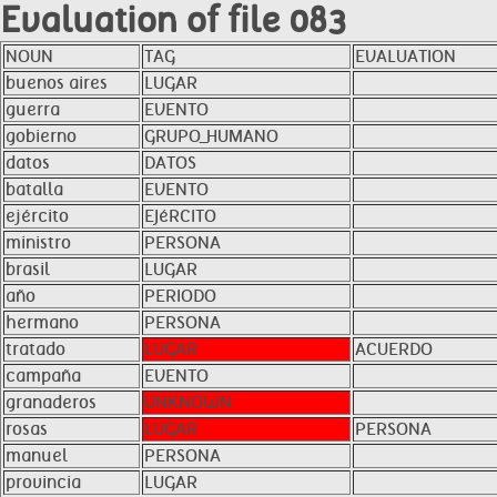
Evaluation of file 083
NOUN
TAG
EVALUATION
buenos aires
LUGAR
guerra
EVENTO
gobierno
GRUPO_HUMANO
datos
DATOS
batalla
EVENTO
ejército
EJéRCITO
ministro
PERSONA
brasil
LUGAR
año
PERIODO
hermano
PERSONA
tratado
LUGAR
ACUERDO
campaña
EVENTO
granaderos
UNKNOWN
rosas
LUGAR
PERSONA
manuel
PERSONA
provincia
LUGAR