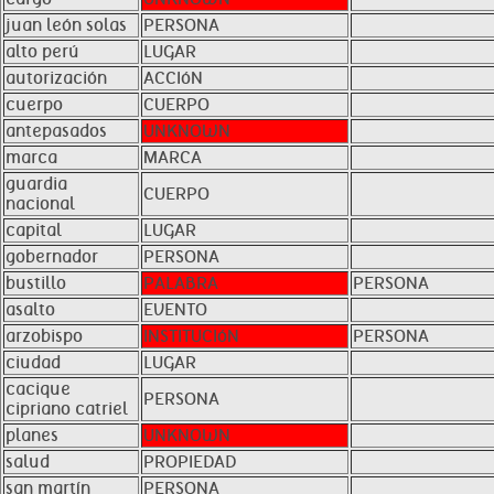
juan león solas
PERSONA
alto perú
LUGAR
autorización
ACCIóN
cuerpo
CUERPO
antepasados
UNKNOWN
marca
MARCA
guardia
CUERPO
nacional
capital
LUGAR
gobernador
PERSONA
bustillo
PALABRA
PERSONA
asalto
EVENTO
arzobispo
INSTITUCIóN
PERSONA
ciudad
LUGAR
cacique
PERSONA
cipriano catriel
planes
UNKNOWN
salud
PROPIEDAD
san martín
PERSONA