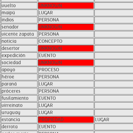
vuelto
UNKNOWN
maipú
LUGAR
indios
PERSONA
senador
UNKNOWN
vicente zapata
PERSONA
noticia
CONCEPTO
desertor
UNKNOWN
expedición
EVENTO
sociedad
UNKNOWN
apoyo
PROCESO
héroe
PERSONA
paraná
LUGAR
próceres
PERSONA
fusilamiento
EVENTO
virreinato
LUGAR
uruguay
LUGAR
estancia
PROPIEDAD
LUGAR
derrota
EVENTO