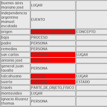
buenos aires
LUGAR
mariano josé
independencia
argentina
EVENTO
manuel
escalada
origen
GRUPO_DE_OBJETO_FíSICO
CONCEPTO
baja
PROCESO
padre
PERSONA
remedios
PERSONA
san carlos
PERSONA
LUGAR
antonio josé
UNKNOWN
general juan
PERSONA
lavalle
talcahuano
EVENTO
LUGAR
suerte
PERSONA
ESTADO
través
PARTE_DE_OBJETO_FíSICO
montevideo
LUGAR
ignacio Álvarez
PERSONA
thomas