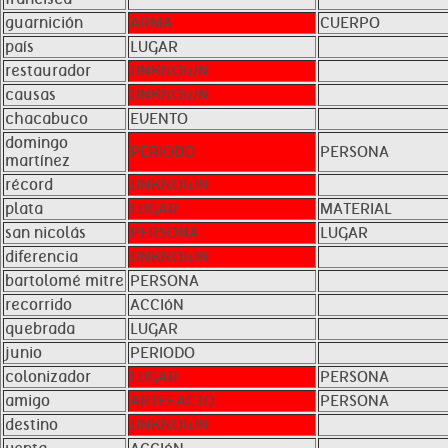
guarnición
ARMA
CUERPO
país
LUGAR
restaurador
UNKNOWN
causas
UNKNOWN
chacabuco
EVENTO
domingo
PERIODO
PERSONA
martínez
récord
UNKNOWN
plata
LUGAR
MATERIAL
san nicolás
PERSONA
LUGAR
diferencia
UNKNOWN
bartolomé mitre
PERSONA
recorrido
ACCIóN
quebrada
LUGAR
junio
PERIODO
colonizador
LUGAR
PERSONA
amigo
ARTEFACTO
PERSONA
destino
UNKNOWN