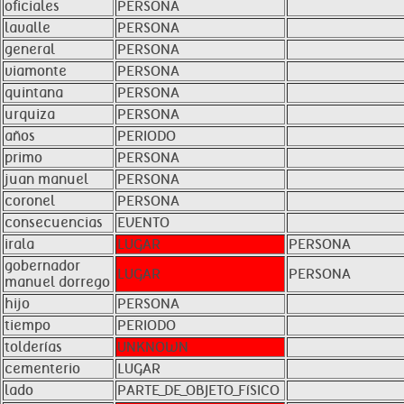
oficiales
PERSONA
lavalle
PERSONA
general
PERSONA
viamonte
PERSONA
quintana
PERSONA
urquiza
PERSONA
años
PERIODO
primo
PERSONA
juan manuel
PERSONA
coronel
PERSONA
consecuencias
EVENTO
irala
LUGAR
PERSONA
gobernador
LUGAR
PERSONA
manuel dorrego
hijo
PERSONA
tiempo
PERIODO
tolderías
UNKNOWN
cementerio
LUGAR
lado
PARTE_DE_OBJETO_FíSICO