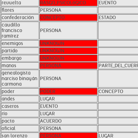
revuelta
RASGO_PSICOLóGICO
EVENTO
flores
PERSONA
confederación
CONCEPTO
ESTADO
caudillo
francisco
PERSONA
ramírez
enemigos
UNKNOWN
partido
UNKNOWN
embargo
UNKNOWN
manos
PERSONA
PARTE_DEL_CUER
genealogista
narciso binayán
PERSONA
carmona
poder
PODER
CONCEPTO
andes
LUGAR
caseros
EVENTO
río
LUGAR
pacto
ACUERDO
oficial
PERSONA
san lorenzo
PERSONA
LUGAR