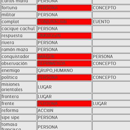
carlos maría
PERSONA
fortuna
PERSONA
CONCEPTO
militar
PERSONA
complot
CONJURACIóN
EVENTO
cacique cachul
PERSONA
respuesta
UNKNOWN
rivera
PERSONA
ramón maza
PERSONA
conquistador
IMAGEN
PERSONA
observación
REPRIMENDA
CONCEPTO
enemigo
GRUPO_HUMANO
política
PERSONA
CONCEPTO
misiones
LUGAR
orientales
frontera
LUGAR
frente
PERSONA
LUGAR
reforma
ACCIóN
sipe sipe
PERSONA
tomasa
PERSONA
francisca