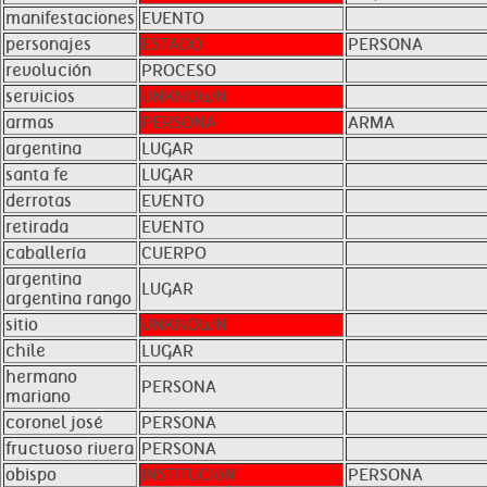
manifestaciones
EVENTO
personajes
ESTADO
PERSONA
revolución
PROCESO
servicios
UNKNOWN
armas
PERSONA
ARMA
argentina
LUGAR
santa fe
LUGAR
derrotas
EVENTO
retirada
EVENTO
caballería
CUERPO
argentina
LUGAR
argentina rango
sitio
UNKNOWN
chile
LUGAR
hermano
PERSONA
mariano
coronel josé
PERSONA
fructuoso rivera
PERSONA
obispo
INSTITUCIóN
PERSONA