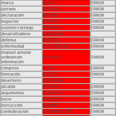
marca
MARCA
ERROR
serrano
PERSONA
ERROR
declaración
ACCIóN
ERROR
inspector
PERSONA
ERROR
evaristo carriego
PERSONA
ERROR
desarrolladores
UNKNOWN
defensa
PERSONA
ERROR
enfermedad
ENFERMEDAD
ERROR
manuel antonio
urdinarrain
PERSONA
ERROR
información
congreso
LUGAR
ERROR
limitación
ACCIóN
ERROR
desertores
UNKNOWN
alcalde
PERSONA
ERROR
argumentos
CONCEPTO
ERROR
lucro
PROCESO
ERROR
instrucción
NúMERO
ERROR
confederación
ORGANIZACIóN
ERROR