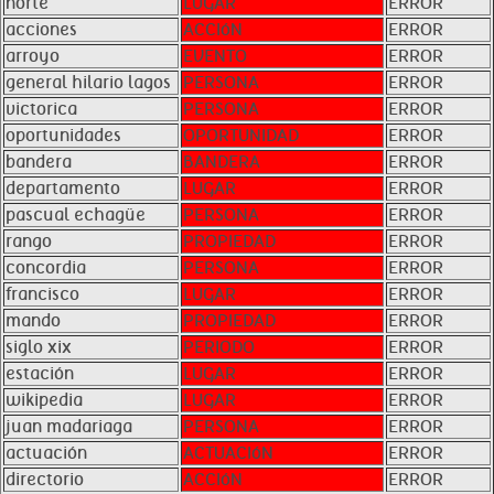
norte
LUGAR
ERROR
acciones
ACCIóN
ERROR
arroyo
EVENTO
ERROR
general hilario lagos
PERSONA
ERROR
victorica
PERSONA
ERROR
oportunidades
OPORTUNIDAD
ERROR
bandera
BANDERA
ERROR
departamento
LUGAR
ERROR
pascual echagüe
PERSONA
ERROR
rango
PROPIEDAD
ERROR
concordia
PERSONA
ERROR
francisco
LUGAR
ERROR
mando
PROPIEDAD
ERROR
siglo xix
PERIODO
ERROR
estación
LUGAR
ERROR
wikipedia
LUGAR
ERROR
juan madariaga
PERSONA
ERROR
actuación
ACTUACIóN
ERROR
directorio
ACCIóN
ERROR