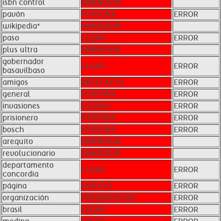
isbn control
UNKNOWN
pavón
PERSONA
ERROR
wikipedia®
UNKNOWN
paso
LUGAR
ERROR
plus ultra
UNKNOWN
gobernador
LUGAR
ERROR
basavilbaso
amigos
ARTEFACTO
ERROR
general
PERSONA
ERROR
invasiones
ESTADO
ERROR
prisionero
PERSONA
ERROR
bosch
PERSONA
ERROR
arequito
UNKNOWN
revolucionario
UNKNOWN
departamento
LUGAR
ERROR
concordia
página
EDIFICIO
ERROR
organización
ORGANIZACIóN
ERROR
brasil
LUGAR
ERROR