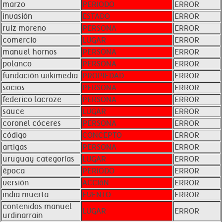
marzo
PERIODO
ERROR
invasión
ESTADO
ERROR
ruiz moreno
PERSONA
ERROR
comercio
LUGAR
ERROR
manuel hornos
PERSONA
ERROR
polanco
PERSONA
ERROR
fundación wikimedia
PROPIEDAD
ERROR
socios
PERSONA
ERROR
federico lacroze
PERSONA
ERROR
sauce
LUGAR
ERROR
coronel cóceres
PERSONA
ERROR
código
CONCEPTO
ERROR
artigas
PERSONA
ERROR
uruguay categorías
LUGAR
ERROR
época
PERIODO
ERROR
versión
ACCIóN
ERROR
india muerta
EVENTO
ERROR
contenidos manuel
LUGAR
ERROR
urdinarrain