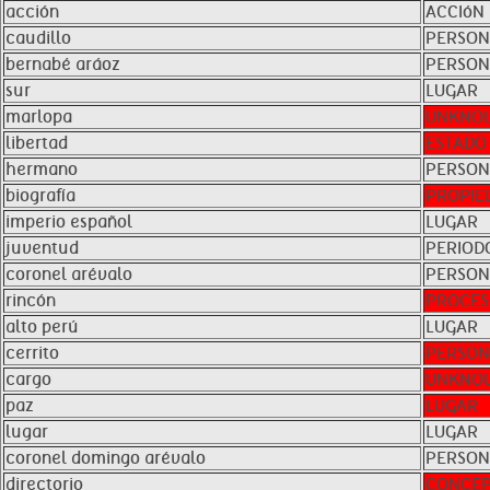
acción
ACCIóN
caudillo
PERSO
bernabé aráoz
PERSO
sur
LUGAR
marlopa
UNKNO
libertad
ESTADO
hermano
PERSO
biografía
PROPIE
imperio español
LUGAR
juventud
PERIOD
coronel arévalo
PERSO
rincón
PROCE
alto perú
LUGAR
cerrito
PERSO
cargo
UNKNO
paz
LUGAR
lugar
LUGAR
coronel domingo arévalo
PERSO
directorio
CONCE