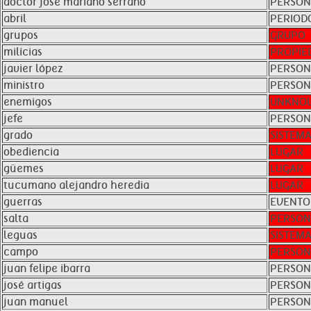
doctor josé mariano serrano
PERSO
abril
PERIOD
grupos
GRUPO
milicias
PROPIE
javier lópez
PERSO
ministro
PERSO
enemigos
UNKNO
jefe
PERSO
grado
SISTEM
obediencia
LUGAR
güemes
LUGAR
tucumano alejandro heredia
LUGAR
guerras
EVENTO
salta
PERSO
leguas
SISTEM
campo
PERSO
juan felipe ibarra
PERSO
josé artigas
PERSO
juan manuel
PERSO