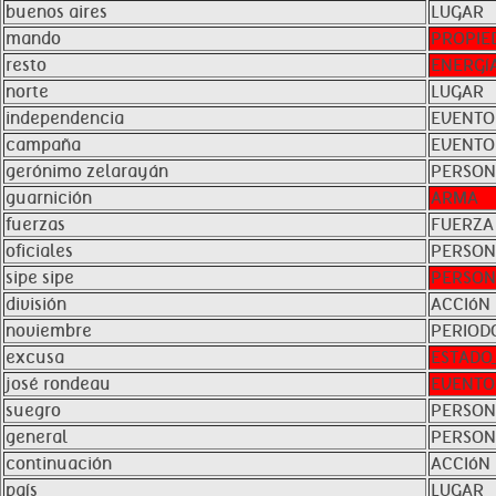
buenos aires
LUGAR
mando
PROPIE
resto
ENERGí
norte
LUGAR
independencia
EVENTO
campaña
EVENTO
gerónimo zelarayán
PERSO
guarnición
ARMA
fuerzas
FUERZA
oficiales
PERSO
sipe sipe
PERSO
división
ACCIóN
noviembre
PERIOD
excusa
ESTADO
josé rondeau
EVENTO
suegro
PERSO
general
PERSO
continuación
ACCIóN
país
LUGAR