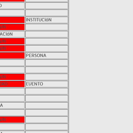
O
INSTITUCIóN
WN
ACIóN
WN
WN
PERSONA
WN
DAD
EVENTO
NA
WN