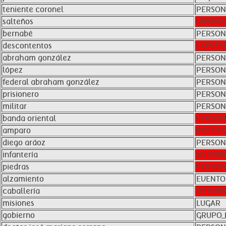
teniente coronel
PERSO
salteños
UNKNO
bernabé
PERSO
descontentos
EXPRES
abraham gonzález
PERSO
lópez
PERSO
federal abraham gonzález
PERSO
prisionero
PERSO
militar
PERSO
banda oriental
PERSO
amparo
INSTITU
diego aráoz
PERSO
infantería
SISTEM
piedras
PERSO
alzamiento
EVENTO
caballería
SISTEM
misiones
LUGAR
gobierno
GRUPO