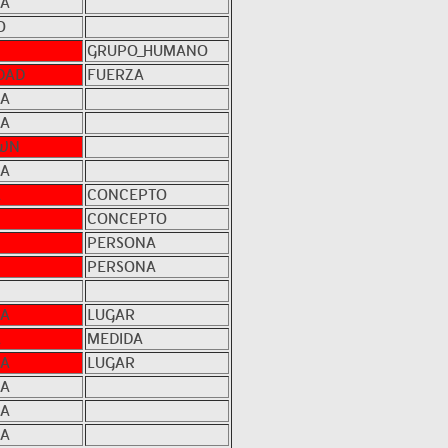
NA
O
GRUPO_HUMANO
DAD
FUERZA
NA
NA
WN
NA
A
CONCEPTO
CONCEPTO
PERSONA
PERSONA
NA
LUGAR
A
MEDIDA
NA
LUGAR
NA
NA
NA