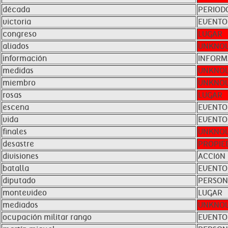
década
PERIOD
victoria
EVENTO
congreso
LUGAR
aliados
UNKNO
información
INFORM
medidas
UNKNO
miembro
UNKNO
rosas
LUGAR
escena
EVENTO
vida
EVENTO
finales
UNKNO
desastre
PROPIE
divisiones
ACCIóN
batalla
EVENTO
diputado
PERSO
montevideo
LUGAR
mediados
UNKNO
ocupación militar rango
EVENTO