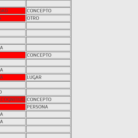
DAD
CONCEPTO
A
OTRO
NA
CONCEPTO
NA
NA
LUGAR
O
_COGNITIVO
CONCEPTO
PERSONA
NA
NA