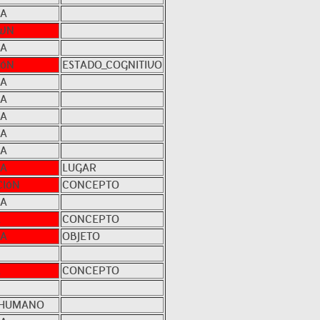
NA
WN
NA
IóN
ESTADO_COGNITIVO
NA
NA
NA
NA
NA
NA
LUGAR
CIóN
CONCEPTO
NA
A
CONCEPTO
NA
OBJETO
A
CONCEPTO
_HUMANO