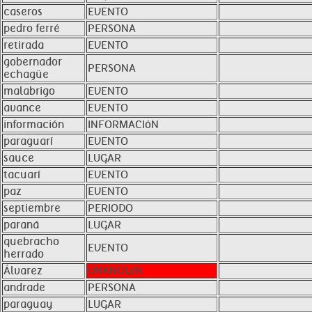
caseros
EVENTO
pedro ferré
PERSONA
retirada
EVENTO
gobernador
PERSONA
echagüe
malabrigo
EVENTO
avance
EVENTO
información
INFORMACIóN
paraguarí
EVENTO
sauce
LUGAR
tacuarí
EVENTO
paz
EVENTO
septiembre
PERIODO
paraná
LUGAR
quebracho
EVENTO
herrado
Álvarez
UNKNOWN
andrade
PERSONA
paraguay
LUGAR