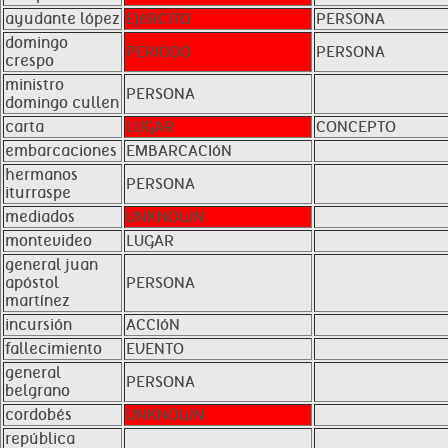
ayudante lópez
EJéRCITO
PERSONA
domingo
PERIODO
PERSONA
crespo
ministro
PERSONA
domingo cullen
carta
LUGAR
CONCEPTO
embarcaciones
EMBARCACIóN
hermanos
PERSONA
iturraspe
mediados
UNKNOWN
montevideo
LUGAR
general juan
apóstol
PERSONA
martínez
incursión
ACCIóN
fallecimiento
EVENTO
general
PERSONA
belgrano
cordobés
UNKNOWN
república