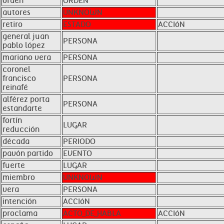
orden
ORDEN
autores
UNKNOWN
retiro
ESTADO
ACCIóN
general juan
PERSONA
pablo lópez
mariano vera
PERSONA
coronel
francisco
PERSONA
reinafé
alférez porta
PERSONA
estandarte
fortín
LUGAR
reducción
década
PERIODO
pavón partido
EVENTO
fuerte
LUGAR
miembro
UNKNOWN
vera
PERSONA
intención
ACCIóN
proclama
ACTO_DE_HABLA
ACCIóN