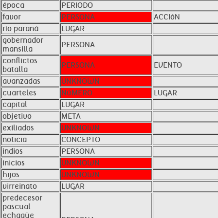
época
PERIODO
favor
PERSONA
ACCIóN
río paraná
LUGAR
gobernador
PERSONA
mansilla
conflictos
PERSONA
EVENTO
batalla
avanzadas
UNKNOWN
cuarteles
NúMERO
LUGAR
capital
LUGAR
objetivo
META
exiliados
UNKNOWN
noticia
CONCEPTO
indios
PERSONA
inicios
UNKNOWN
hijos
UNKNOWN
virreinato
LUGAR
predecesor
pascual
echagüe