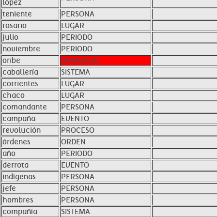
lópez
teniente
PERSONA
rosario
LUGAR
julio
PERIODO
noviembre
PERIODO
oribe
UNKNOWN
caballería
SISTEMA
corrientes
LUGAR
chaco
LUGAR
comandante
PERSONA
campaña
EVENTO
revolución
PROCESO
órdenes
ORDEN
año
PERIODO
derrota
EVENTO
indígenas
PERSONA
jefe
PERSONA
hombres
PERSONA
compañía
SISTEMA