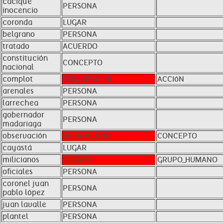
cacique
PERSONA
inocencio
coronda
LUGAR
belgrano
PERSONA
tratado
ACUERDO
constitución
CONCEPTO
nacional
complot
CONJURACIóN
ACCIóN
arenales
PERSONA
larrechea
PERSONA
gobernador
PERSONA
madariaga
observación
REPRIMENDA
CONCEPTO
cayastá
LUGAR
milicianos
CUERPO
GRUPO_HUMANO
oficiales
PERSONA
coronel juan
PERSONA
pablo lópez
juan lavalle
PERSONA
plantel
PERSONA