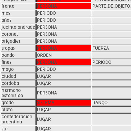
frente
PERSONA
PARTE_DE_OBJETO_
mes
PERIODO
años
PERIODO
jacinto andrade
PERSONA
coronel
PERSONA
brigadier
PERSONA
tropas
PERSONA
FUERZA
bando
ORDEN
fines
PERSONA
PERIODO
mayo
PERIODO
ciudad
LUGAR
córdoba
LUGAR
hermano
PERSONA
estanislao
grado
SISTEMA
RANGO
plata
LUGAR
confederación
LUGAR
argentina
sur
LUGAR