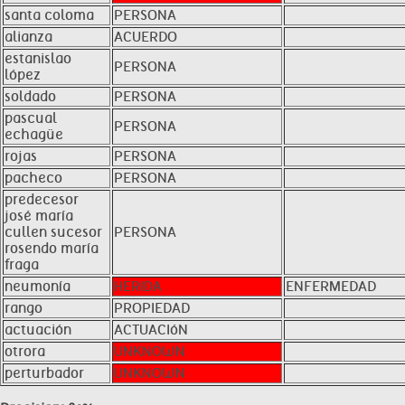
santa coloma
PERSONA
alianza
ACUERDO
estanislao
PERSONA
lópez
soldado
PERSONA
pascual
PERSONA
echagüe
rojas
PERSONA
pacheco
PERSONA
predecesor
josé maría
cullen sucesor
PERSONA
rosendo maría
fraga
neumonía
HERIDA
ENFERMEDAD
rango
PROPIEDAD
actuación
ACTUACIóN
otrora
UNKNOWN
perturbador
UNKNOWN