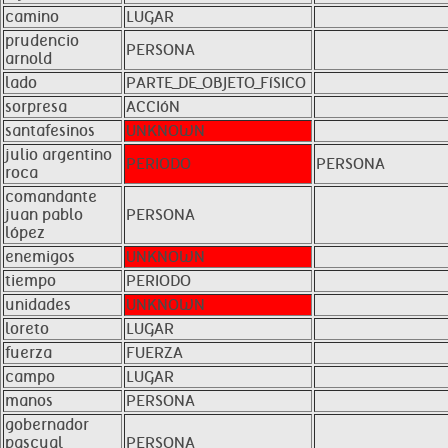
camino
LUGAR
prudencio
PERSONA
arnold
lado
PARTE_DE_OBJETO_FíSICO
sorpresa
ACCIóN
santafesinos
UNKNOWN
julio argentino
PERIODO
PERSONA
roca
comandante
juan pablo
PERSONA
lópez
enemigos
UNKNOWN
tiempo
PERIODO
unidades
UNKNOWN
loreto
LUGAR
fuerza
FUERZA
campo
LUGAR
manos
PERSONA
gobernador
pascual
PERSONA