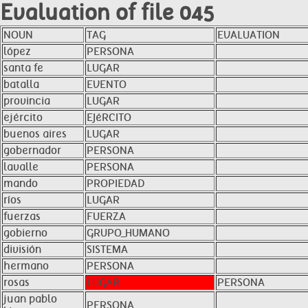
Evaluation of file 045
NOUN
TAG
EVALUATION
lópez
PERSONA
santa fe
LUGAR
batalla
EVENTO
provincia
LUGAR
ejército
EJéRCITO
buenos aires
LUGAR
gobernador
PERSONA
lavalle
PERSONA
mando
PROPIEDAD
ríos
LUGAR
fuerzas
FUERZA
gobierno
GRUPO_HUMANO
división
SISTEMA
hermano
PERSONA
rosas
LUGAR
PERSONA
juan pablo
PERSONA