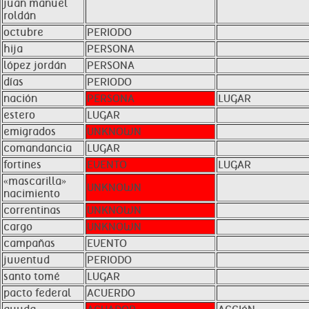
juan manuel
roldán
octubre
PERIODO
hija
PERSONA
lópez jordán
PERSONA
días
PERIODO
nación
PERSONA
LUGAR
estero
LUGAR
emigrados
UNKNOWN
comandancia
LUGAR
fortines
EVENTO
LUGAR
«mascarilla»
UNKNOWN
nacimiento
correntinas
UNKNOWN
cargo
UNKNOWN
campañas
EVENTO
juventud
PERIODO
santo tomé
LUGAR
pacto federal
ACUERDO