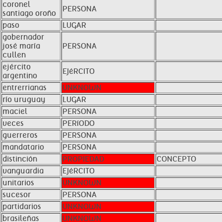
coronel
PERSONA
santiago oroño
paso
LUGAR
gobernador
josé maría
PERSONA
cullen
ejército
EJéRCITO
argentino
entrerrianas
UNKNOWN
río uruguay
LUGAR
maciel
PERSONA
veces
PERíODO
guerreros
PERSONA
mandatario
PERSONA
distinción
PROPIEDAD
CONCEPTO
vanguardia
EJéRCITO
unitarios
UNKNOWN
sucesor
PERSONA
partidarios
UNKNOWN
brasileñas
UNKNOWN