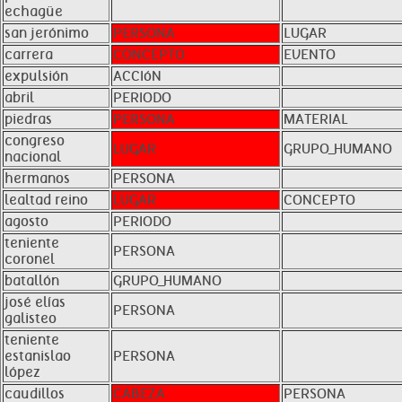
echagüe
san jerónimo
PERSONA
LUGAR
carrera
CONCEPTO
EVENTO
expulsión
ACCIóN
abril
PERIODO
piedras
PERSONA
MATERIAL
congreso
LUGAR
GRUPO_HUMANO
nacional
hermanos
PERSONA
lealtad reino
LUGAR
CONCEPTO
agosto
PERIODO
teniente
PERSONA
coronel
batallón
GRUPO_HUMANO
josé elías
PERSONA
galisteo
teniente
estanislao
PERSONA
lópez
caudillos
CABEZA
PERSONA