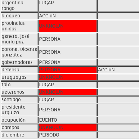
argentina
LUGAR
rango
bloqueo
ACCIóN
provincias
UNKNOWN
unidas
general josé
PERSONA
maría paz
coronel vicente
PERSONA
gonzález
gobernadores
PERSONA
defensa
PERSONA
ACCIóN
uruguayas
UNKNOWN
tala
LUGAR
veteranos
UNKNOWN
santiago
LUGAR
presidente
PERSONA
urquiza
ocupación
EVENTO
campos
UNKNOWN
diciembre
PERIODO