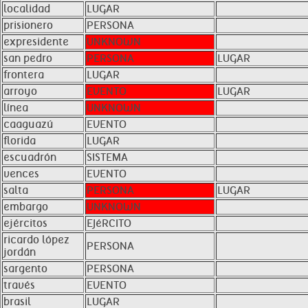
localidad
LUGAR
prisionero
PERSONA
expresidente
UNKNOWN
san pedro
PERSONA
LUGAR
frontera
LUGAR
arroyo
EVENTO
LUGAR
línea
UNKNOWN
caaguazú
EVENTO
florida
LUGAR
escuadrón
SISTEMA
vences
EVENTO
salta
PERSONA
LUGAR
embargo
UNKNOWN
ejércitos
EJéRCITO
ricardo lópez
PERSONA
jordán
sargento
PERSONA
través
EVENTO
brasil
LUGAR