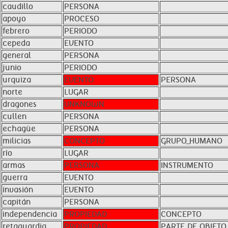
caudillo
PERSONA
apoyo
PROCESO
febrero
PERIODO
cepeda
EVENTO
general
PERSONA
junio
PERIODO
urquiza
EVENTO
PERSONA
norte
LUGAR
dragones
UNKNOWN
cullen
PERSONA
echagüe
PERSONA
milicias
CONCEPTO
GRUPO_HUMANO
río
LUGAR
armas
PERSONA
INSTRUMENTO
guerra
EVENTO
invasión
EVENTO
capitán
PERSONA
independencia
PROPIEDAD
CONCEPTO
retaguardia
PROPIEDAD
PARTE_DE_OBJETO_