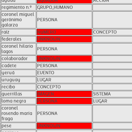
ayuda
AGUADOR
ACCIóN
regimiento n.º
GRUPO_HUMANO
coronel miguel
gerónimo
PERSONA
galarza
raíz
NúMERO
CONCEPTO
federales
UNKNOWN
coronel hilario
PERSONA
lagos
colaborador
UNKNOWN
cadete
PERSONA
yeruá
EVENTO
uruguay
LUGAR
recibo
CONCEPTO
guerrillas
IMAGEN
SISTEMA
loma negra
PERSONA
LUGAR
coronel
rosendo maría
PERSONA
fraga
pese
UNKNOWN