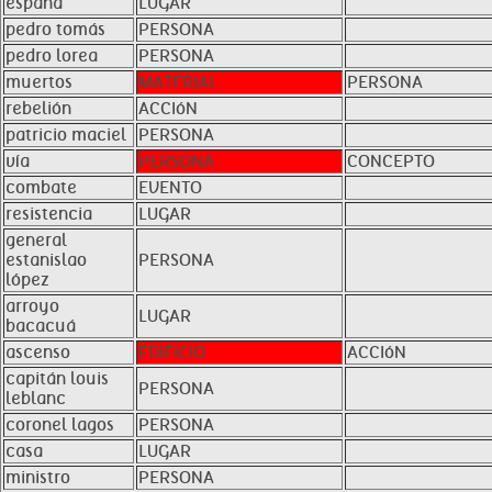
españa
LUGAR
pedro tomás
PERSONA
pedro lorea
PERSONA
muertos
MATERIAL
PERSONA
rebelión
ACCIóN
patricio maciel
PERSONA
vía
PERSONA
CONCEPTO
combate
EVENTO
resistencia
LUGAR
general
estanislao
PERSONA
lópez
arroyo
LUGAR
bacacuá
ascenso
EDIFICIO
ACCIóN
capitán louis
PERSONA
leblanc
coronel lagos
PERSONA
casa
LUGAR
ministro
PERSONA