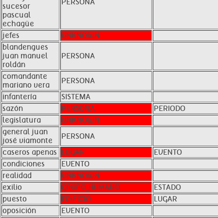
PERSONA
sucesor
pascual
echagüe
jefes
UNKNOWN
blandengues
juan manuel
PERSONA
roldán
comandante
PERSONA
mariano vera
infantería
SISTEMA
sazón
PERSONA
PERIODO
legislatura
UNKNOWN
general juan
PERSONA
josé viamonte
caseros apenas
LUGAR
EVENTO
condiciones
EVENTO
realidad
UNKNOWN
exilio
GRUPO_HUMANO
ESTADO
puesto
EDIFICIO
LUGAR
oposición
EVENTO