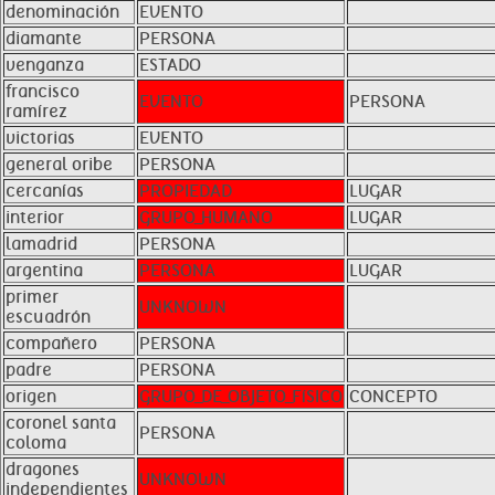
denominación
EVENTO
diamante
PERSONA
venganza
ESTADO
francisco
EVENTO
PERSONA
ramírez
victorias
EVENTO
general oribe
PERSONA
cercanías
PROPIEDAD
LUGAR
interior
GRUPO_HUMANO
LUGAR
lamadrid
PERSONA
argentina
PERSONA
LUGAR
primer
UNKNOWN
escuadrón
compañero
PERSONA
padre
PERSONA
origen
GRUPO_DE_OBJETO_FíSICO
CONCEPTO
coronel santa
PERSONA
coloma
dragones
UNKNOWN
independientes