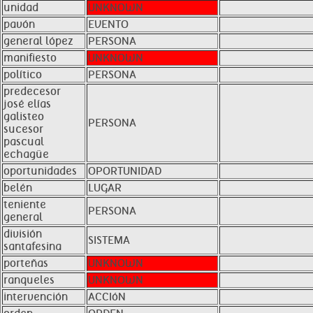
unidad
UNKNOWN
pavón
EVENTO
general lópez
PERSONA
manifiesto
UNKNOWN
político
PERSONA
predecesor
josé elías
galisteo
PERSONA
sucesor
pascual
echagüe
oportunidades
OPORTUNIDAD
belén
LUGAR
teniente
PERSONA
general
división
SISTEMA
santafesina
porteñas
UNKNOWN
ranqueles
UNKNOWN
intervención
ACCIóN