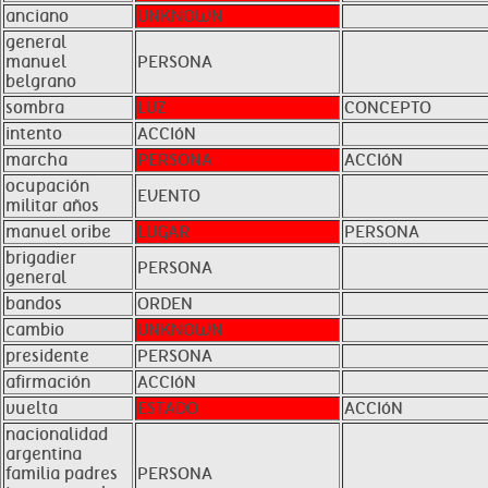
anciano
UNKNOWN
general
manuel
PERSONA
belgrano
sombra
LUZ
CONCEPTO
intento
ACCIóN
marcha
PERSONA
ACCIóN
ocupación
EVENTO
militar años
manuel oribe
LUGAR
PERSONA
brigadier
PERSONA
general
bandos
ORDEN
cambio
UNKNOWN
presidente
PERSONA
afirmación
ACCIóN
vuelta
ESTADO
ACCIóN
nacionalidad
argentina
familia padres
PERSONA