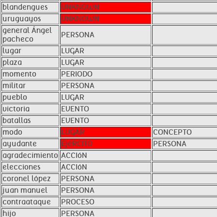
blandengues
UNKNOWN
uruguayos
UNKNOWN
general Ángel
PERSONA
pacheco
lugar
LUGAR
plaza
LUGAR
momento
PERIODO
militar
PERSONA
pueblo
LUGAR
victoria
EVENTO
batallas
EVENTO
modo
LUGAR
CONCEPTO
ayudante
EJéRCITO
PERSONA
agradecimiento
ACCIóN
elecciones
ACCIóN
coronel lópez
PERSONA
juan manuel
PERSONA
contraataque
PROCESO
hijo
PERSONA