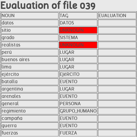
Evaluation of file 039
NOUN
TAG
EVALUATION
datos
DATOS
sitio
UNKNOWN
grado
SISTEMA
realistas
UNKNOWN
perú
LUGAR
buenos aires
LUGAR
lima
LUGAR
ejército
EJéRCITO
batalla
EVENTO
argentina
LUGAR
arenales
EVENTO
general
PERSONA
regimiento
GRUPO_HUMANO
campaña
EVENTO
guerra
EVENTO
fuerzas
FUERZA