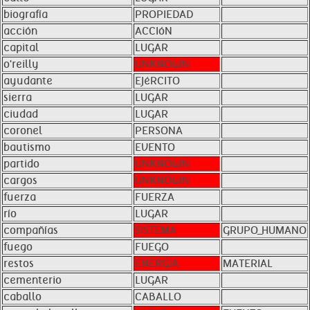
biografía
PROPIEDAD
acción
ACCIóN
capital
LUGAR
o'reilly
UNKNOWN
ayudante
EJéRCITO
sierra
LUGAR
ciudad
LUGAR
coronel
PERSONA
bautismo
EVENTO
partido
UNKNOWN
cargos
UNKNOWN
fuerza
FUERZA
río
LUGAR
compañías
SISTEMA
GRUPO_HUMANO
fuego
FUEGO
restos
ENERGíA
MATERIAL
cementerio
LUGAR
caballo
CABALLO