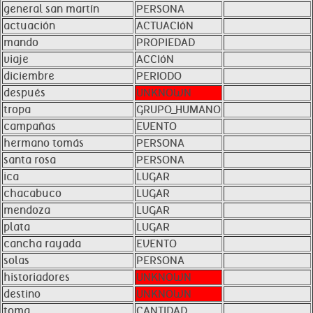
general san martín
PERSONA
actuación
ACTUACIóN
mando
PROPIEDAD
viaje
ACCIóN
diciembre
PERIODO
después
UNKNOWN
tropa
GRUPO_HUMANO
campañas
EVENTO
hermano tomás
PERSONA
santa rosa
PERSONA
ica
LUGAR
chacabuco
LUGAR
mendoza
LUGAR
plata
LUGAR
cancha rayada
EVENTO
solas
PERSONA
historiadores
UNKNOWN
destino
UNKNOWN
toma
CANTIDAD