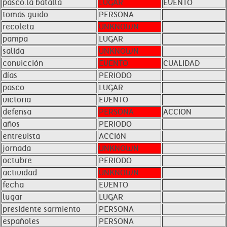
pasco.la batalla
LUGAR
EVENTO
tomás guido
PERSONA
recoleta
UNKNOWN
pampa
LUGAR
salida
UNKNOWN
convicción
EVENTO
CUALIDAD
días
PERIODO
pasco
LUGAR
victoria
EVENTO
defensa
PERSONA
ACCION
años
PERIODO
entrevista
ACCIóN
jornada
UNKNOWN
octubre
PERIODO
actividad
UNKNOWN
fecha
EVENTO
lugar
LUGAR
presidente sarmiento
PERSONA
españoles
PERSONA