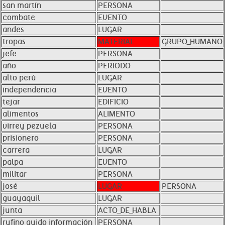
san martín
PERSONA
combate
EVENTO
andes
LUGAR
tropas
MATERIAL
GRUPO_HUMANO
jefe
PERSONA
año
PERIODO
alto perú
LUGAR
independencia
EVENTO
tejar
EDIFICIO
alimentos
ALIMENTO
virrey pezuela
PERSONA
prisionero
PERSONA
carrera
LUGAR
palpa
EVENTO
militar
PERSONA
josé
LUGAR
PERSONA
guayaquil
LUGAR
junta
ACTO_DE_HABLA
rufino guido información
PERSONA