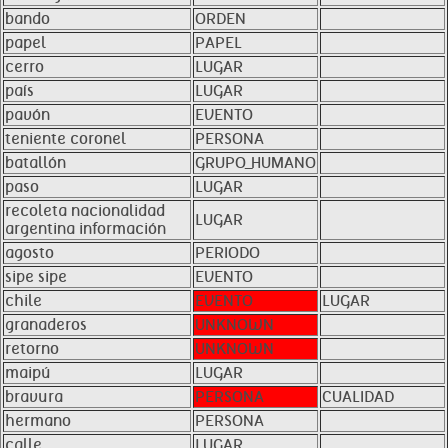
bando
ORDEN
papel
PAPEL
cerro
LUGAR
país
LUGAR
pavón
EVENTO
teniente coronel
PERSONA
batallón
GRUPO_HUMANO
paso
LUGAR
recoleta nacionalidad
LUGAR
argentina información
agosto
PERIODO
sipe sipe
EVENTO
chile
EVENTO
LUGAR
granaderos
UNKNOWN
retorno
UNKNOWN
maipú
LUGAR
bravura
PERSONA
CUALIDAD
hermano
PERSONA
calle
LUGAR