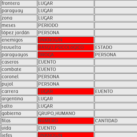
frontera
LUGAR
paraguay
LUGAR
zona
LUGAR
meses
PERIODO
lópez jordán
PERSONA
enemigos
UNKNOWN
revuelta
RASGO_PSICOLóGICO
ESTADO
paraguayos
DROGA
PERSONA
caseros
EVENTO
combate
EVENTO
coronel
PERSONA
pujol
PERSONA
carrera
LUGAR
EVENTO
argentina
LUGAR
salto
LUGAR
gobierno
GRUPO_HUMANO
filas
NúMERO
CANTIDAD
vida
EVENTO
jefes
UNKNOWN