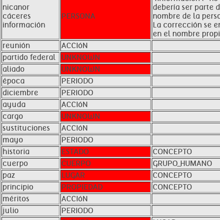
nicanor
debería ser parte d
cáceres
PERSONA
nombre de la pers
información
La corrección se e
en el nombre propi
reunión
ACCIóN
partido federal
UNKNOWN
aliado
UNKNOWN
época
PERIODO
diciembre
PERIODO
ayuda
ACCIóN
cargo
UNKNOWN
sustituciones
ACCIóN
mayo
PERIODO
historia
ESTADO
CONCEPTO
cuerpo
CUERPO
GRUPO_HUMANO
paz
LUGAR
CONCEPTO
principio
PROPIEDAD
CONCEPTO
méritos
ACCIóN
julio
PERIODO