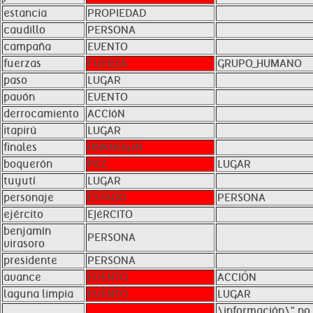
estancia
PROPIEDAD
caudillo
PERSONA
campaña
EVENTO
fuerzas
FUERZA
GRUPO_HUMANO
paso
LUGAR
pavón
EVENTO
derrocamiento
ACCIóN
itapirú
LUGAR
finales
UNKNOWN
boquerón
PEZ
LUGAR
tuyutí
LUGAR
personaje
ESTADO
PERSONA
ejército
EJéRCITO
benjamín
PERSONA
virasoro
presidente
PERSONA
avance
EVENTO
ACCIÓN
laguna limpia
EVENTO
LUGAR
\información\" no