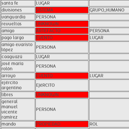
santa fe
LUGAR
divisiones
SISTEMA
GRUPO_HUMANO
vanguardia
PERSONA
revueltas
UNKNOWN
amigo
ARTEFACTO
PERSONA
pago largo
EVENTO
LUGAR
amigo evaristo
PERSONA
lópez
caaguazú
LUGAR
josé maría
PERSONA
rolón
arroyo
EVENTO
LUGAR
ejército
EJéRCITO
argentino
libres
UNKNOWN
general
manuel
PERSONA
vicente
ramírez
mando
PROPIEDAD
ROL