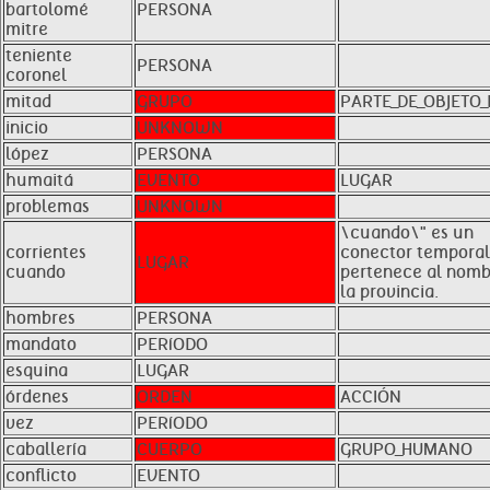
bartolomé
PERSONA
mitre
teniente
PERSONA
coronel
mitad
GRUPO
PARTE_DE_OBJETO_
inicio
UNKNOWN
lópez
PERSONA
humaitá
EVENTO
LUGAR
problemas
UNKNOWN
\cuando\" es un
corrientes
conector temporal
LUGAR
cuando
pertenece al nomb
la provincia.
hombres
PERSONA
mandato
PERíODO
esquina
LUGAR
órdenes
ORDEN
ACCIÓN
vez
PERíODO
caballería
CUERPO
GRUPO_HUMANO
conflicto
EVENTO