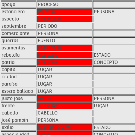
apoyo
PROCESO
estanciero
MAYORAL
PERSONA
aspecto
UNKNOWN
septiembre
PERIODO
comerciante
PERSONA
guerras
EVENTO
osamentas
UNKNOWN
rebeldía
REBELDE
ESTADO
patria
PERSONA
CONCEPTO
capital
LUGAR
ciudad
LUGAR
paraíso
LUGAR
estero ballaco
LUGAR
justo josé
LUGAR
PERSONA
frente
PERSONA
LUGAR
cabello
CABELLO
josé pampín
PERSONA
exilio
GRUPO_HUMANO
ESTADO
especialidad
RAMA
CONCEPTO