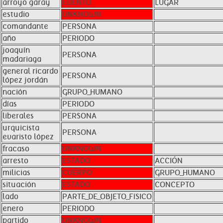
arroyo garay
EVENTO
LUGAR
estudio
UNKNOWN
comandante
PERSONA
año
PERIODO
joaquín
PERSONA
madariaga
general ricardo
PERSONA
lópez jordán
nación
GRUPO_HUMANO
días
PERIODO
liberales
PERSONA
urquicista
PERSONA
evaristo lópez
fracaso
UNKNOWN
arresto
ESTADO
ACCIÓN
milicias
CUERPO
GRUPO_HUMANO
situación
ESTADO
CONCEPTO
lado
PARTE_DE_OBJETO_FíSICO
enero
PERIODO
partido
UNKNOWN