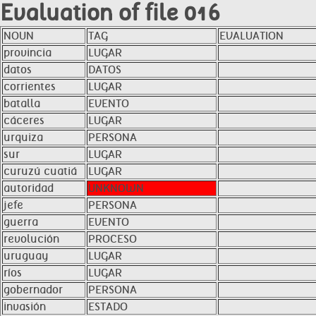
Evaluation of file 016
NOUN
TAG
EVALUATION
provincia
LUGAR
datos
DATOS
corrientes
LUGAR
batalla
EVENTO
cáceres
LUGAR
urquiza
PERSONA
sur
LUGAR
curuzú cuatiá
LUGAR
autoridad
UNKNOWN
jefe
PERSONA
guerra
EVENTO
revolución
PROCESO
uruguay
LUGAR
ríos
LUGAR
gobernador
PERSONA
invasión
ESTADO