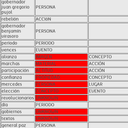
gobernador
juan gregorio
PERSONA
pujol
rebelión
ACCIóN
gobernador
benjamín
PERSONA
virasoro
período
PERíODO
vences
EVENTO
alianza
IMAGEN
CONCEPTO
marchas
MATERIAL
ACCIÓN
participación
ACTITUD
ACCIÓN
confianza
PROPIEDAD
CONCEPTO
mercedes
PERSONA
LUGAR
elección
CONCEPTO
EVENTO
revolucionarios
UNKNOWN
día
PERIODO
gobiernos
UNKNOWN
textos
UNKNOWN
general paz
PERSONA