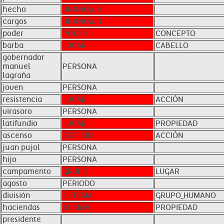
hecho
UNKNOWN
cargos
UNKNOWN
poder
PODER
CONCEPTO
barba
LUGAR
CABELLO
gobernador
manuel
PERSONA
lagraña
joven
PERSONA
resistencia
LUGAR
ACCIÓN
virasoro
PERSONA
latifundio
LUGAR
PROPIEDAD
ascenso
EDIFICIO
ACCIÓN
juan pujol
PERSONA
hijo
PERSONA
campamento
GRUPO
LUGAR
agosto
PERIODO
división
SISTEMA
GRUPO_HUMANO
haciendas
ACCIóN
PROPIEDAD
presidente