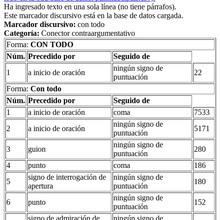
Ha ingresado texto en una sola línea (no tiene párrafos).
Este marcador discursivo está en la base de datos cargada.
Marcador discursivo:
con todo
Categoría:
Conector contraargumentativo
Forma:
CON TODO
Núm.
Precedido por
Seguido de
ningún signo de
1
a inicio de oración
22
puntuación
Forma:
Con todo
Núm.
Precedido por
Seguido de
1
a inicio de oración
coma
7533
ningún signo de
2
a inicio de oración
5171
puntuación
ningún signo de
3
guion
280
puntuación
4
punto
coma
186
signo de interrogación de
ningún signo de
5
180
apertura
puntuación
ningún signo de
6
punto
152
puntuación
signo de admiración de
ningún signo de