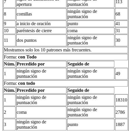
7
113
apertura
puntuación
ningún signo de
8
comillas
68
puntuación
9
a inicio de oración
punto
41
10
paréntesis de cierre
coma
31
ningún signo de
11
dos puntos
30
puntuación
Mostramos solo los 10 patrones más frecuentes.
Forma:
con Todo
Núm.
Precedido por
Seguido de
ningún signo de
ningún signo de
1
49
puntuación
puntuación
Forma:
con todo
Núm.
Precedido por
Seguido de
ningún signo de
ningún signo de
1
18310
puntuación
puntuación
ningún signo de
2
coma
2786
puntuación
ningún signo de
3
punto
1887
puntuación