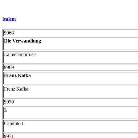
lealem
9968
Die Verwandlung
La metamorfosis
9969
Franz Kafka
Franz Kafka
9970
I.
Capítulo I
9971