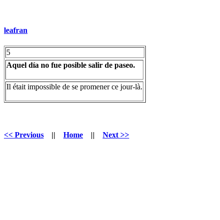
leafran
5
Aquel día no fue posible salir de paseo.
Il était impossible de se promener ce jour-là.
<< Previous
||
Home
||
Next >>