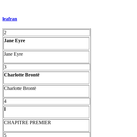
leafran
2
Jane Eyre
Jane Eyre
3
Charlotte Brontë
Charlotte Brontë
4
I
CHAPITRE PREMIER
5