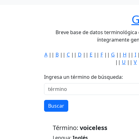
G
Breve base de datos terminológica de
íntegramente gen
A
||
B
||
C
||
D
||
E
||
F
||
G
||
H
||
I
||
U
||
V
Ingresa un término de búsqueda:
Buscar
Término:
voiceless
Lengua:
Inglés