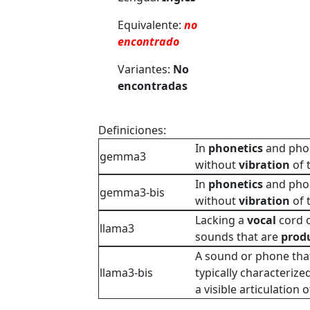
Equivalente:
no
encontrado
Variantes:
No
encontradas
Definiciones:
In
phonetics
and phon
gemma3
without
vibration
of 
In
phonetics
and phon
gemma3-bis
without
vibration
of 
Lacking a
vocal
cord o
llama3
sounds that are
prod
A sound or phone tha
llama3-bis
typically characterize
a visible articulation 