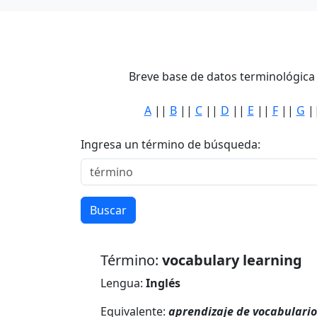
Breve base de datos terminológica 
A
||
B
||
C
||
D
||
E
||
F
||
G
|
Ingresa un término de búsqueda:
Buscar
Término:
vocabulary learning
Lengua:
Inglés
Equivalente:
aprendizaje de vocabulario