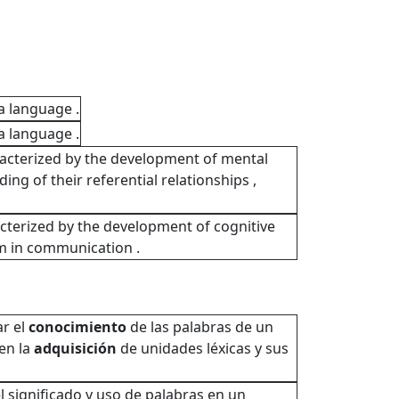
a language .
a language .
racterized by the development of mental
ng of their referential relationships ,
cterized by the development of cognitive
em in communication .
ar el
conocimiento
de las palabras de un
en la
adquisición
de unidades léxicas y sus
l significado y uso de palabras en un