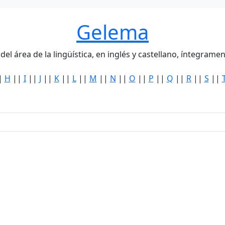
Gelema
del área de la lingüística, en inglés y castellano, íntegra
|
H
||
I
||
J
||
K
||
L
||
M
||
N
||
O
||
P
||
Q
||
R
||
S
||