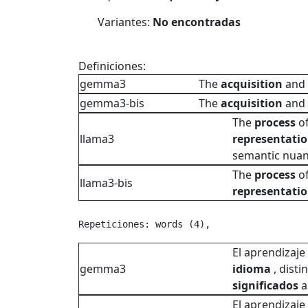
Variantes:
No encontradas
Definiciones:
gemma3
The
acquisition
and
gemma3-bis
The
acquisition
and
The
process
o
llama3
representati
semantic nuanc
The
process
o
llama3-bis
representati
Repeticiones: words (4), 
El aprendizaje
gemma3
idioma
, disti
significados
a
El aprendizaje