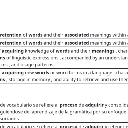
retention
of
words
and their
associated
meanings within 
retention
of
words
and their
associated
meanings within 
f
acquiring
knowledge of
words
and their
meanings
, cha
ons
of linguistic expressions , accompanied by an understandi
es , and usage patterns .
f
acquiring
new
words
or word forms in a language , chara
ons
, storage in memory , and ability to retrieve and use th
 de vocabulario se refiere al
proceso
de
adquirir
y consolid
nguiéndose del aprendizaje de la gramática por su enfoque 
sociados .
 de vocabulario se refiere al
proceso
de
adquirir
y retener e