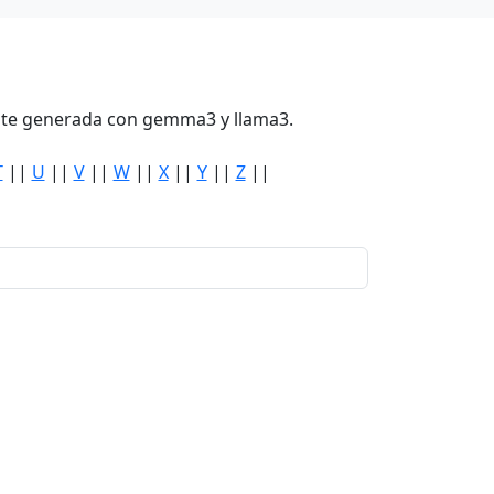
mente generada con gemma3 y llama3.
T
||
U
||
V
||
W
||
X
||
Y
||
Z
||