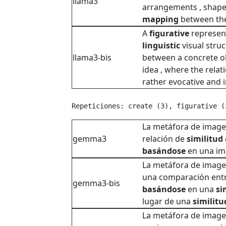
llama3
arrangements , shapes
mapping
between th
A
figurative
represen
linguistic
visual struc
llama3-bis
between a concrete ob
idea , where the rela
rather evocative and i
Repeticiones: create (3), figurative (
La metáfora de imag
gemma3
relación de
similitud
basándose
en una i
La metáfora de image
una comparación ent
gemma3-bis
basándose
en una
si
lugar de una
similitu
La metáfora de image