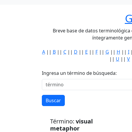
G
Breve base de datos terminológica de
íntegramente gen
A
||
B
||
C
||
D
||
E
||
F
||
G
||
H
||
I
||
U
||
V
Ingresa un término de búsqueda:
Buscar
Término:
visual
metaphor