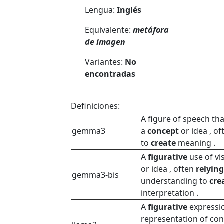
Lengua:
Inglés
Equivalente:
metáfora
de imagen
Variantes:
No
encontradas
Definiciones:
A figure of speech th
gemma3
a
concept
or idea , o
to
create
meaning .
A
figurative
use of vi
or idea , often
relying
gemma3-bis
understanding to
cre
interpretation .
A
figurative
expressi
representation of conc