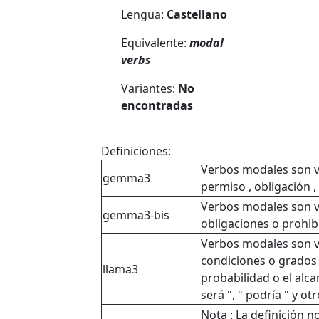
Lengua:
Castellano
Equivalente:
modal
verbs
Variantes:
No
encontradas
Definiciones:
Verbos modales son 
gemma3
permiso , obligación ,
Verbos modales son 
gemma3-bis
obligaciones o prohibi
Verbos modales son v
condiciones o grados 
llama3
probabilidad o el alca
será ", " podría " y otr
Nota : La definición n