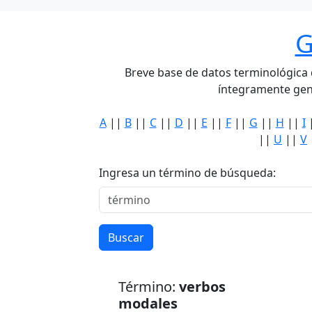
G
Breve base de datos terminológica de
íntegramente gen
A
||
B
||
C
||
D
||
E
||
F
||
G
||
H
||
I
||
U
||
V
Ingresa un término de búsqueda:
Buscar
Término:
verbos
modales