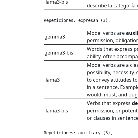
llama3-bis
describe la categoría 
Repeticiones: expresan (3), 
Modal verbs are
auxi
gemma3
permission, obligation,
Words that express pos
gemma3-bis
ability, often accomp
Modal verbs are a cla
possibility, necessity,
llama3
to convey attitudes t
in a sentence. Example
would, must, and oug
Verbs that express
de
llama3-bis
permission, or potenti
or clauses in sentence
Repeticiones: auxiliary (3), 