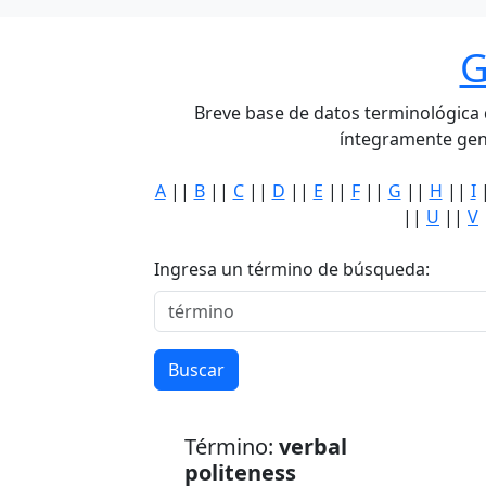
G
Breve base de datos terminológica de
íntegramente gen
A
||
B
||
C
||
D
||
E
||
F
||
G
||
H
||
I
||
U
||
V
Ingresa un término de búsqueda:
Buscar
Término:
verbal
politeness