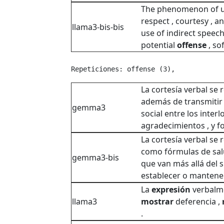
The phenomenon of us
respect , courtesy , a
llama3-bis-bis
use of indirect speech
potential
offense
, so
Repeticiones: offense (3), 
La cortesía verbal se
además de transmitir e
gemma3
social entre los inter
agradecimientos , y f
La cortesía verbal se r
como fórmulas de salu
gemma3-bis
que van más allá del 
establecer o mantener
La
expresión
verbalme
llama3
mostrar
deferencia ,
.