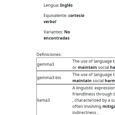
Lengua:
Inglés
Equivalente:
cortesía
verbal
Variantes:
No
encontradas
Definiciones:
The use of language 
gemma3
or
maintain
social
h
The use of language 
gemma3-bis
maintain
social
har
A linguistic expressio
friendliness through 
llama3
, characterized by a s
often involving
mitig
indirectness .