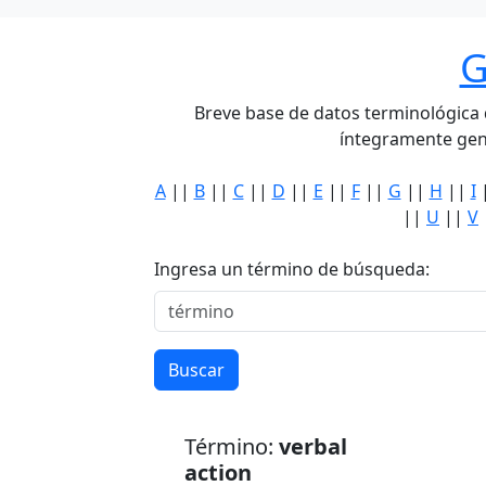
G
Breve base de datos terminológica de
íntegramente gen
A
||
B
||
C
||
D
||
E
||
F
||
G
||
H
||
I
||
U
||
V
Ingresa un término de búsqueda:
Buscar
Término:
verbal
action