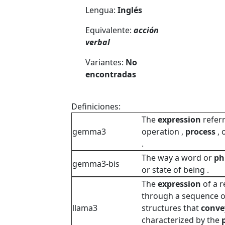
Lengua:
Inglés
Equivalente:
acción
verbal
Variantes:
No
encontradas
Definiciones:
The
expression
referr
gemma3
operation ,
process
, 
.
The way a word or
ph
gemma3-bis
or state of being .
The
expression
of a r
through a sequence o
llama3
structures that
conve
characterized by the