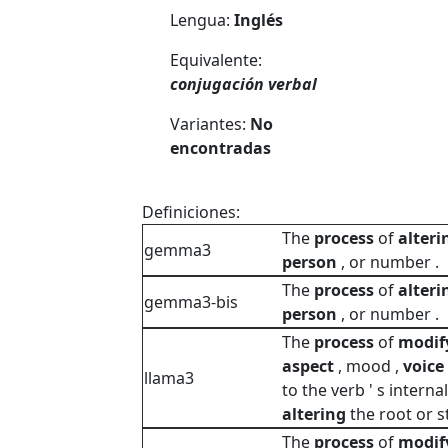
Lengua:
Inglés
Equivalente:
conjugación verbal
Variantes:
No
encontradas
Definiciones:
The
process
of
alteri
gemma3
person
, or number .
The
process
of
alteri
gemma3-bis
person
, or number .
The
process
of
modif
aspect
, mood ,
voice
llama3
to the verb ' s interna
altering
the root or s
The
process
of
modif