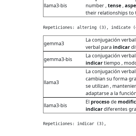
llama3-bis
number ,
tense
,
aspe
their relationships to 
Repeticiones: altering (3), indicate (
La conjugación verba
gemma3
verbal para
indicar
di
La conjugación verbal
gemma3-bis
indicar
tiempo , mod
La conjugación verbal 
cambian su forma gra
llama3
se utilizan , manteni
adaptarse a la función
El
proceso
de
modifi
llama3-bis
indicar
diferentes gr
Repeticiones: indicar (3), 