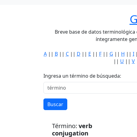
G
Breve base de datos terminológica de
íntegramente gen
A
||
B
||
C
||
D
||
E
||
F
||
G
||
H
||
I
||
U
||
V
Ingresa un término de búsqueda:
Buscar
Término:
verb
conjugation