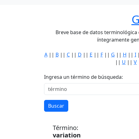
G
Breve base de datos terminológica de
íntegramente gen
A
||
B
||
C
||
D
||
E
||
F
||
G
||
H
||
I
||
U
||
V
Ingresa un término de búsqueda:
Buscar
Término:
variation