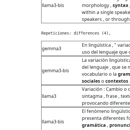
llama3-bis
morphology ,
syntax
within a single speake
speakers , or throug
Repeticiones: differences (4), 
En lingüística , " varia
gemma3
uso del lenguaje que 
La variación lingüístic
del lenguaje , que se
gemma3-bis
vocabulario o la
gram
sociales
o
contextos
Variación : Cambio o c
llama3
sintagma , frase , tex
provocando diferentes
El fenómeno lingüístic
presenta diferentes 
llama3-bis
gramática
,
pronunc