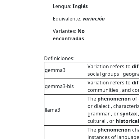
Lengua:
Inglés
Equivalente:
variación
Variantes:
No
encontradas
Definiciones:
Variation refers to
di
gemma3
social groups , geogra
Variation refers to
di
gemma3-bis
communities , and con
The
phenomenon
of 
or dialect , character
llama3
grammar , or
syntax
cultural , or
historica
The
phenomenon
cha
instances of language