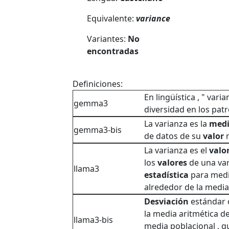
Equivalente:
variance
Variantes:
No
encontradas
Definiciones:
En lingüística , " varia
gemma3
diversidad en los pat
La varianza es la
med
gemma3-bis
de datos de su
valor
m
La varianza es el
valo
los
valores
de una va
llama3
estadística
para medi
alrededor de la media
Desviación
estándar
la media aritmética d
llama3-bis
media poblacional , q