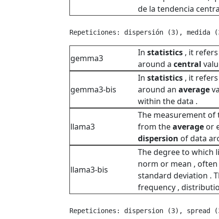
de la tendencia central
Repeticiones: dispersión (3), medida (
In
statistics
, it refer
gemma3
around a
central
valu
In
statistics
, it refer
gemma3-bis
around an
average
va
within the data .
The measurement of th
llama3
from the
average
or e
dispersion
of data ar
The degree to which l
norm or mean , often
llama3-bis
standard deviation . T
frequency , distributi
Repeticiones: dispersion (3), spread (