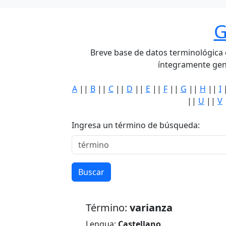
G
Breve base de datos terminológica de
íntegramente gen
A
||
B
||
C
||
D
||
E
||
F
||
G
||
H
||
I
||
U
||
V
Ingresa un término de búsqueda:
Buscar
Término:
varianza
Lengua:
Castellano