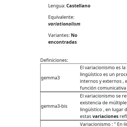
Lengua:
Castellano
Equivalente:
variationalism
Variantes:
No
encontradas
Definiciones:
El variacionismo es la
lingüístico es un proc
gemma3
internos y externos ,
función comunicativa 
El variacionismo se re
existencia de múltip
gemma3-bis
lingüístico , en lugar
estas
variaciones
ref
Variacionismo : " En li