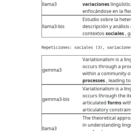
llama3
variaciones
lingüísti
enfocándose en la flex
Estudio sobre la hete
llama3-bis
descripción y análisis
contextos
sociales
, g
Repeticiones: sociales (3), variacione
Variationalism is a lin
occurs through a proc
gemma3
within a community of
processes
, leading t
Variationalism is a lin
occurs through the it
gemma3-bis
articulated
forms
with
articulatory constrai
The theoretical appro
in understanding ling
llama3