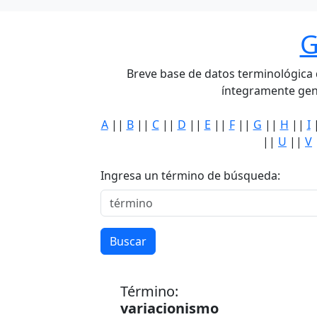
G
Breve base de datos terminológica de
íntegramente gen
A
||
B
||
C
||
D
||
E
||
F
||
G
||
H
||
I
||
U
||
V
Ingresa un término de búsqueda:
Buscar
Término:
variacionismo