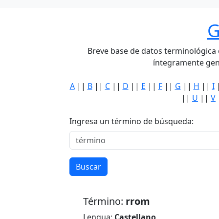
G
Breve base de datos terminológica de
íntegramente gen
A
||
B
||
C
||
D
||
E
||
F
||
G
||
H
||
I
||
U
||
V
Ingresa un término de búsqueda:
Buscar
Término:
rrom
Lengua:
Castellano