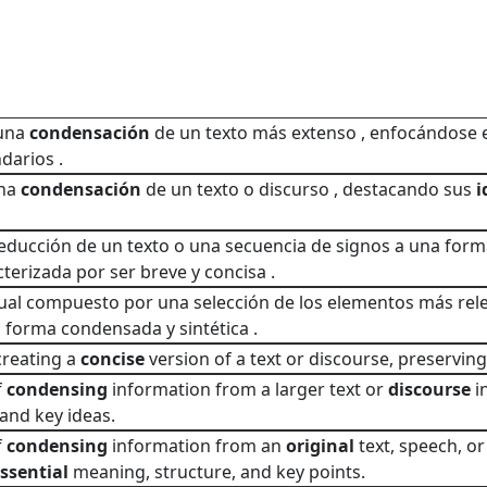
 una
condensación
de un texto más extenso , enfocándose 
darios .
una
condensación
de un texto o discurso , destacando sus
i
 reducción de un texto o una secuencia de signos a una fo
cterizada por ser breve y concisa .
ual compuesto por una selección de los elementos más relev
 forma condensada y sintética .
creating a
concise
version of a text or discourse, preservin
f
condensing
information from a larger text or
discourse
i
and key ideas.
f
condensing
information from an
original
text, speech, o
ssential
meaning, structure, and key points.