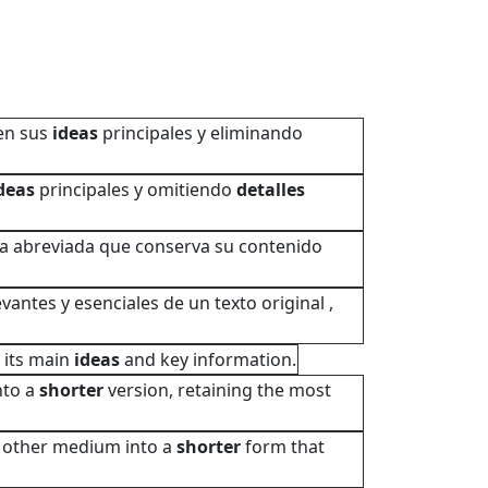
en sus
ideas
principales y eliminando
deas
principales y omitiendo
detalles
rma abreviada que conserva su contenido
antes y esenciales de un texto original ,
g its main
ideas
and key information.
nto a
shorter
version, retaining the most
r other medium into a
shorter
form that