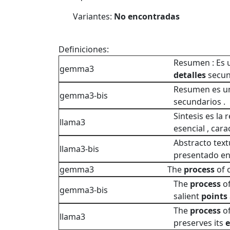
Variantes:
No encontradas
Definiciones:
Resumen : Es
gemma3
detalles
secun
Resumen es 
gemma3-bis
secundarios .
Sintesis es la
llama3
esencial , cara
Abstracto text
llama3-bis
presentado en
gemma3
The
process
of 
The
process
o
gemma3-bis
salient
points
The
process
o
llama3
preserves its
e