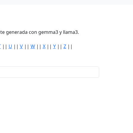
mente generada con gemma3 y llama3.
T
||
U
||
V
||
W
||
X
||
Y
||
Z
||