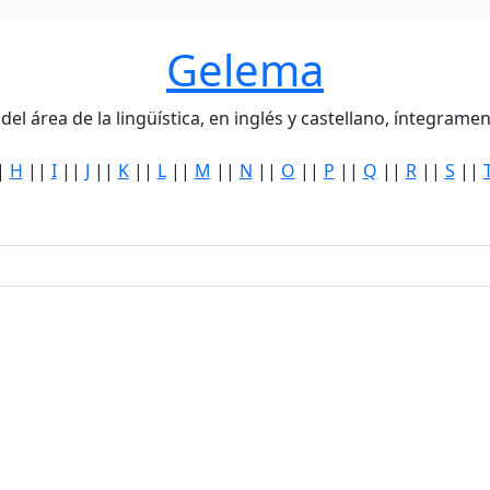
Gelema
del área de la lingüística, en inglés y castellano, íntegra
|
H
||
I
||
J
||
K
||
L
||
M
||
N
||
O
||
P
||
Q
||
R
||
S
||