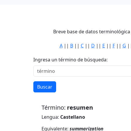
Breve base de datos terminológica 
A
||
B
||
C
||
D
||
E
||
F
||
G
|
Ingresa un término de búsqueda:
Buscar
Término:
resumen
Lengua:
Castellano
Equivalente:
summarization